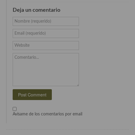
Cocina Azerí (Azerbaiyán)
Deja un comentario
Cocina de Egipto
Nombre (requerido)
Cocina de Tunez
Email (requerido)
Cocina Oriental
Website
Cocina Tailandesa
Comentario...
Cocina Japonesa
Cocina Vietnamita
Cocina camboyana
Cocina Coreana
Cocina HIndú
Avísame de los comentarios por email
Cocina China