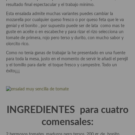
Historia de la gastronomía, platos celebres, cocineros, críticos,
resultado final espectacular y el trabajo mínimo.
historias culinarias y otras cosas
Esta ensalada admite muchas variantes puedes cambiar la
Origen y evolución de la comida
mozarella por cualquier queso fresco o por queso feta que le va
genial y el bonito , por supuesto puede ser de lata como mas te
Protocolo y buenas maneras.
guste en aceite o en escabeche y para rizar el rizo selecciona un
tomate de primera, rojo pero terso y durito, con mucho sabor y
Ocio – restaurantes, bares, tabernas
olorcito rico.
Como no tenía ganas de trabajar la he presentado en una fuente
Viajes eno-gastro-turísticos
para toda la mesa, justo en el momento de servir le añadí el perejil
y el tomillo para darle el toque fresco y campestre. Todo un
En El Candelero
éxito¡¡¡¡
Las opiniones de la «Cocinera»
Prensa
Recetas
INGREDIENTES para cuatro
Acompañamientos
comensales:
Airfryer recetas
2 hermosos tomates, maduros pero tersos, 200 gr. de bonito