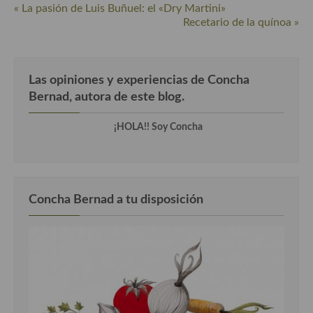
Cocina del Pacifico
« La pasión de Luis Buñuel: el «Dry Martini»
Recetario de la quínoa »
Cocina filipina
Cocina de Hawái
Las opiniones y experiencias de Concha
Cocina de Madagascar
Bernad, autora de este blog.
Cocina Africana
¡HOLA!! Soy Concha
Cocina Sudafrinaca
Cocina del Congo
Concha Bernad a tu disposición
Cocina Sefardí
Cocina Yoshoku
Cocina callejera
Cocina fusión
Cocinas de España