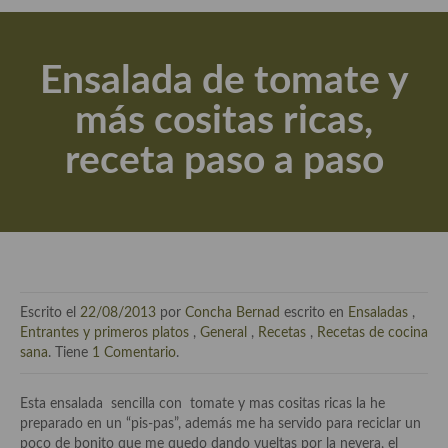
Actualidad y recomendaciones
Libros de cocina, repostería, gastronomía y más
Ensalada de tomate y
Apuntes, estudios sobre temas interesantes e importantes
más cositas ricas,
Aceite de Oliva Virgen Extra (AOVE)
receta paso a paso
Recetas maridadas con los mejores AOVES
Flores en la cocina recetas
Técnicas de emplatado
El mundo del vino y las bebidas
Escrito el
22/08/2013
por
Concha Bernad
escrito en
Ensaladas
,
Tiendas especiales
Entrantes y primeros platos
,
General
,
Recetas
,
Recetas de cocina
sana
. Tiene
1 Comentario
.
En la mesa: menaje, vajilla, técnicas de emplatado, decoración
Esta ensalada sencilla con tomate y mas cositas ricas la he
Especias, hierbas, condimentos, espesantes y aditivos
preparado en un “pis-pas”, además me ha servido para reciclar un
poco de bonito que me quedo dando vueltas por la nevera, el