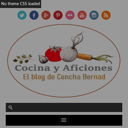
No theme CSS loaded