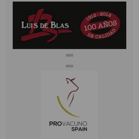
ooo
ooo