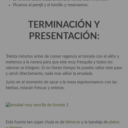
Picamos el perejil y el tomillo y reservamos.
Plato principal
Aves
TERMINACIÓN Y
Carne
PRESENTACIÓN:
Pescado y Marisco
Treinta minutos antes de comer regamos el tomate con el aliño y
Postres y dulces
metemos a la nevera para que este muy fresquita y todos los
sabores se integren. Si no tienes tiempo te puedes saltar este paso
Postres con frutas
y servir directamente, nada mas aliñar la ensalada.
Quesos, recetas
Justo en el momento de sacar a la mesa espolvoreamos con las
hierbas, estarán frescas y enteras.
Salazones y encurtidos
Recetas Especiales
Recetas de Cuaresma
Está fuente tan súper chula es de
klimer.es
y la bandeja de
platos
Recetas maridadas con los mejores AOVES