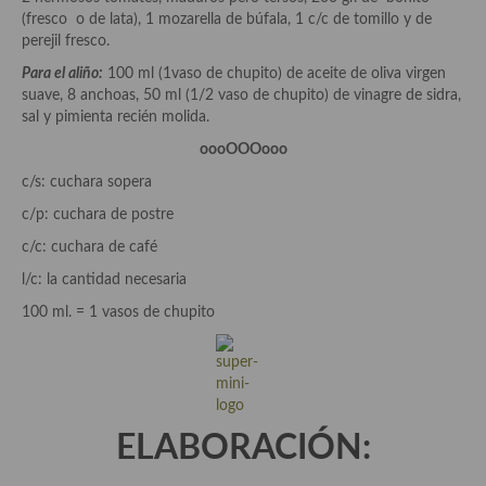
Aderezos, salsas, vinagretas, especias, hierbas aromáticas o
(fresco o de lata), 1 mozarella de búfala, 1 c/c de tomillo y de
aditivos
perejil fresco.
Para el aliño:
100 ml (1vaso de chupito) de aceite de oliva virgen
Especias, mezclas de especias
suave, 8 anchoas, 50 ml (1/2 vaso de chupito) de vinagre de sidra,
sal y pimienta recién molida.
Hierbas aromáticas
oooOOOooo
Aceites
c/s: cuchara sopera
Mojos y pastas
c/p: cuchara de postre
c/c: cuchara de café
Sales y polvos
l/c: la cantidad necesaria
Salsas y mojos
100 ml. = 1 vasos de chupito
Adobos
Aperitivos
Bebidas
ELABORACIÓN:
Bocadillos, hamburguesas, sándwich, emparedados, tostas y