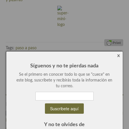
y pizarras
Recetas de fiesta, Navidad y días señalados
Resumen tematicos de recetas
Cocinas del mundo
Cocina Americana
Tags:
paso a paso
Cocina Argentina
x
Síguenos y no te pierdas nada
Cocina Brasileña
Escrito por
Concha Bernad
Se el primero en conocer todo lo que se "cuece" en
Periodista, blogger y cocinera de este blog.
Cocina colombiana
este blog, suscribete y recibirás toda la información en
tu correo.
Cocina Cajún y Creole
Cocina Venezolana
Entradas Relacionadas
Cocina Cubana
Y no te olvides de
Cocina de Estados Unidos