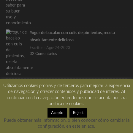
Yogur de bacalao con culis de pimientos, receta
absolutamente deliciosa
Escrito el Ago-24-2023
32 Comentarios
Utilizamos cookies propias y de terceros para mejorar la experiencia
Etiquetas
de navegación y ofrecer contenidos y publicidad de interés. Al
continuar con la navegación entendemos que se acepta nuestra
aceite
ajo
ALIÑO
aperitivo
Apuntes
arroz
política de cookies.
bacalao
berenjena
calabacin
carne
CEBOLLA
crema
Acepto
Reject
curry
ensalada
gambas
gastrónomia
hierbas
huevo
Puede obtener más información, o bien conocer cómo cambiar la
configuración, en este enlace.
jamón
limon
manzana
naranja
navidad
paso a paso