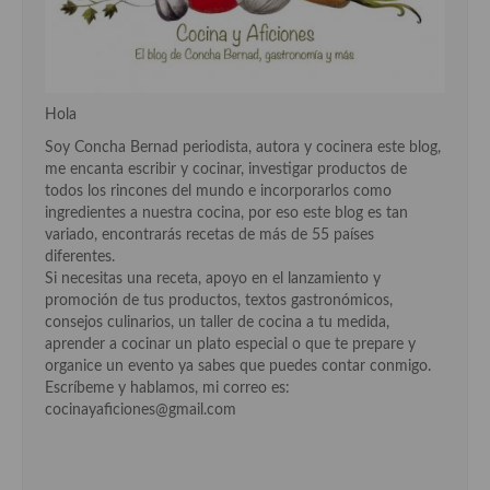
Cocina Andaluza
Cocina Aragonesa
Hola
Cocina Asturiana
Soy Concha Bernad periodista, autora y cocinera este blog,
me encanta escribir y cocinar, investigar productos de
Cocina Balear
todos los rincones del mundo e incorporarlos como
ingredientes a nuestra cocina, por eso este blog es tan
Cocina Canaria
variado, encontrarás recetas de más de 55 países
diferentes.
Cocina Castellana
Si necesitas una receta, apoyo en el lanzamiento y
promoción de tus productos, textos gastronómicos,
Cocina Castilla – La Mancha
consejos culinarios, un taller de cocina a tu medida,
aprender a cocinar un plato especial o que te prepare y
Cocina Catalana
organice un evento ya sabes que puedes contar conmigo.
Escríbeme y hablamos, mi correo es:
Cocina Extremeña
cocinayaficiones@gmail.com
Cocina Gallega
Cocina Madrileña