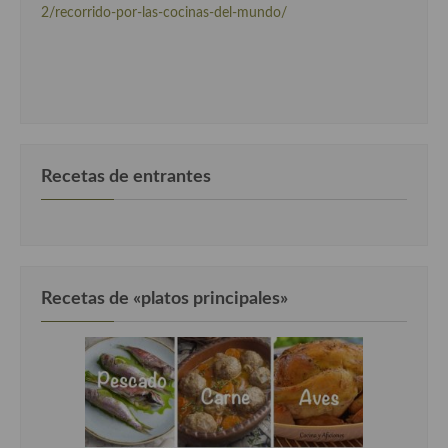
2/recorrido-por-las-cocinas-del-mundo/
Cocina Luxemburgo
Cocina Polaca
Cocina portuguesa
Cocina Rusa
Cocina Sueca
Recetas de entrantes
Cocina Suiza
Cocina Turca
Recetas de «platos principales»