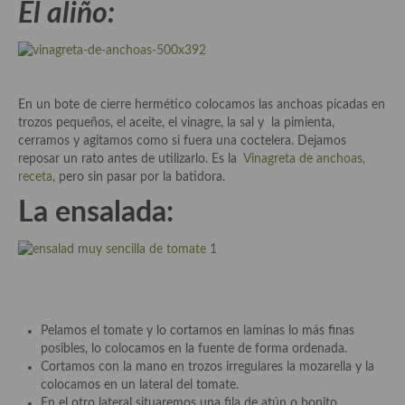
El aliño:
demás
Entrantes y primeros platos
Ensaladas
En un bote de cierre hermético colocamos las anchoas picadas en
Entrantes
trozos pequeños, el aceite, el vinagre, la sal y la pimienta,
cerramos y agitamos como si fuera una coctelera. Dejamos
Gazpachos, salmorejos, sopas y cremas frías
reposar un rato antes de utilizarlo. Es la
Vinagreta de anchoas,
receta
, pero sin pasar por la batidora.
Quínoa
La ensalada:
Pasta
Arroces Y fideuás
Legumbres y cereales
Pelamos el tomate y lo cortamos en laminas lo más finas
Cuscús
posibles, lo colocamos en la fuente de forma ordenada.
Cortamos con la mano en trozos irregulares la mozarella y la
Huevos
colocamos en un lateral del tomate.
En el otro lateral situaremos una fila de atún o bonito.
Masas elaboradas con harina, pizzas, quiches y demás