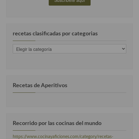
Cocina Danesa
Cocina de la Republica Checa
Cocina de Polonia
recetas clasificadas por categorias
Cocina de Ucrania
recetas
clasificadas
Cocina Eslovena
por
categorias
Cocina Francesa
Cocina Griega
Recetas de Aperitivos
Cocina Holandesa
Cocina Hungara
Cocina Irlanda
Recorrido por las cocinas del mundo
Cocina Italiana
https://www.cocinayaficiones.com/category/recetas-