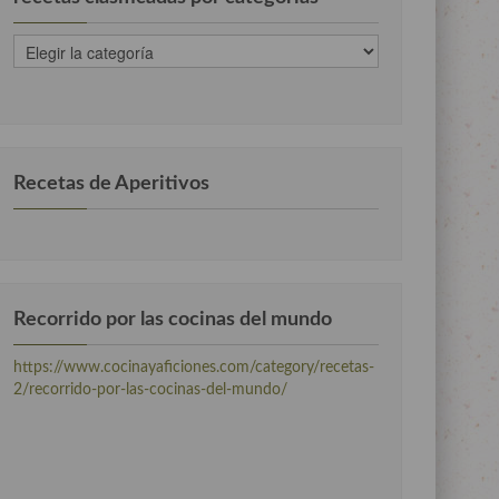
recetas
clasificadas
por
categorias
Recetas de Aperitivos
Recorrido por las cocinas del mundo
https://www.cocinayaficiones.com/category/recetas-
2/recorrido-por-las-cocinas-del-mundo/