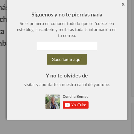
x
ás de un pelín o mejor un “pelón”
Síguenos y no te pierdas nada
ho y yo el curso pusimos un menú y
Se el primero en conocer todo lo que se "cuece" en
sta que os pongo a continuación es i
este blog, suscribete y recibirás toda la información en
tu correo.
rabajada y los platos con nombre y
Y no te olvides de
visitar y apuntarte a nuestro canal de youtube.