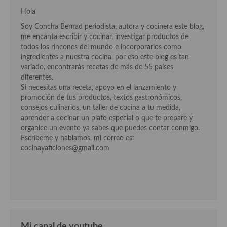
Hola
Cocina Andaluza
Soy Concha Bernad periodista, autora y cocinera este blog,
me encanta escribir y cocinar, investigar productos de
Cocina Aragonesa
todos los rincones del mundo e incorporarlos como
ingredientes a nuestra cocina, por eso este blog es tan
Cocina Asturiana
variado, encontrarás recetas de más de 55 países
diferentes.
Cocina Balear
Si necesitas una receta, apoyo en el lanzamiento y
promoción de tus productos, textos gastronómicos,
Cocina Canaria
consejos culinarios, un taller de cocina a tu medida,
aprender a cocinar un plato especial o que te prepare y
Cocina Castellana
organice un evento ya sabes que puedes contar conmigo.
Escríbeme y hablamos, mi correo es:
Cocina Castilla – La Mancha
cocinayaficiones@gmail.com
Cocina Catalana
Cocina Extremeña
Cocina Gallega
Cocina Madrileña
Mi canal de youtube