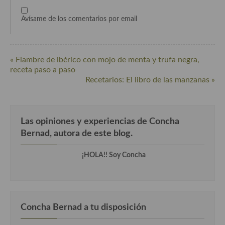
Cocina del Pacifico
Avísame de los comentarios por email
Cocina filipina
Cocina de Hawái
« Fiambre de ibérico con mojo de menta y trufa negra,
Cocina de Madagascar
receta paso a paso
Recetarios: El libro de las manzanas »
Cocina Africana
Cocina Sudafrinaca
Las opiniones y experiencias de Concha
Cocina del Congo
Bernad, autora de este blog.
Cocina Sefardí
¡HOLA!! Soy Concha
Cocina Yoshoku
Cocina callejera
Cocina fusión
Concha Bernad a tu disposición
Cocinas de España