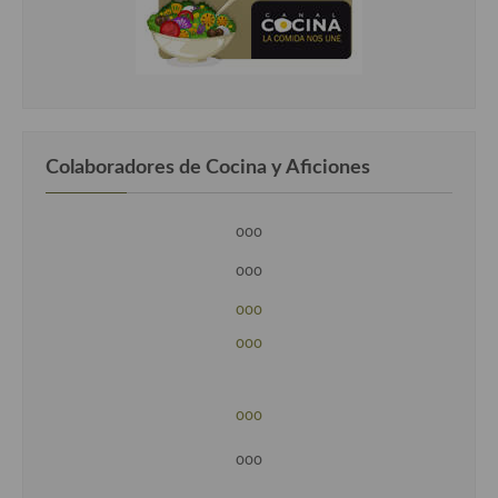
Colaboradores de Cocina y Aficiones
ooo
ooo
ooo
ooo
ooo
ooo