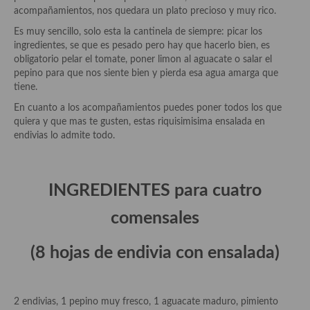
Historia de la gastronomía, platos celebres, cocineros, críticos,
acompañamientos, nos quedara un plato precioso y muy rico.
historias culinarias y otras cosas
Es muy sencillo, solo esta la cantinela de siempre: picar los
Origen y evolución de la comida
ingredientes, se que es pesado pero hay que hacerlo bien, es
obligatorio pelar el tomate, poner limon al aguacate o salar el
Protocolo y buenas maneras.
pepino para que nos siente bien y pierda esa agua amarga que
tiene.
Ocio – restaurantes, bares, tabernas
En cuanto a los acompañamientos puedes poner todos los que
quiera y que mas te gusten, estas riquisimisima ensalada en
Viajes eno-gastro-turísticos
endivias lo admite todo.
En El Candelero
Las opiniones de la «Cocinera»
INGREDIENTES para cuatro
Prensa
comensales
Recetas
(8 hojas de endivia con ensalada)
Acompañamientos
Airfryer recetas
2 endivias, 1 pepino muy fresco, 1 aguacate maduro, pimiento