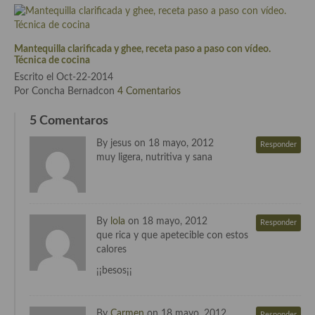
Cocina de Guatemala
Cocina de Nicaragua
Mantequilla clarificada y ghee, receta paso a paso con vídeo.
Técnica de cocina
Cocina Ecuatoriana
Escrito el Oct-22-2014
Por Concha Bernadcon
4 Comentarios
Cocina Jamaicana
5 Comentaros
Cocina Mexicana
By jesus on 18 mayo, 2012
Responder
Cocina peruana
muy ligera, nutritiva y sana
Cocina de Oriente Medio
Cocina israelí
By
lola
on 18 mayo, 2012
Responder
que rica y que apetecible con estos
Cocina libanesa
calores
Cocina Armenia
¡¡besos¡¡
Cocina Siria
By
Carmen
on 18 mayo, 2012
Responder