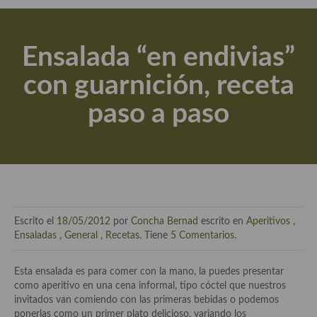
Actualidad y recomendaciones
Libros de cocina, repostería, gastronomía y más
Ensalada “en endivias”
Apuntes, estudios sobre temas interesantes e importantes
con guarnición, receta
Aceite de Oliva Virgen Extra (AOVE)
paso a paso
Recetas maridadas con los mejores AOVES
Flores en la cocina recetas
Técnicas de emplatado
El mundo del vino y las bebidas
Escrito el
18/05/2012
por
Concha Bernad
escrito en
Aperitivos
,
Tiendas especiales
Ensaladas
,
General
,
Recetas
. Tiene
5 Comentarios
.
En la mesa: menaje, vajilla, técnicas de emplatado, decoración
Esta ensalada es para comer con la mano, la puedes presentar
como aperitivo en una cena informal, tipo cóctel que nuestros
Especias, hierbas, condimentos, espesantes y aditivos
invitados van comiendo con las primeras bebidas o podemos
ponerlas como un primer plato delicioso, variando los