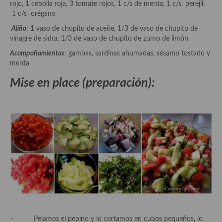
rojo, 1 cebolla roja, 3 tomate rojos, 1 c/s de menta, 1 c/s perejil,
Aderezos, salsas, vinagretas, especias, hierbas aromáticas o
1 c/s orégano
aditivos
Aliño
: 1 vaso de chupito de aceite, 1/3 de vaso de chupito de
Especias, mezclas de especias
vinagre de sidra, 1/3 de vaso de chupito de zumo de limón
Acompañamientos
: gambas, sardinas ahumadas, sésamo tostado y
Hierbas aromáticas
menta
Aceites
Mise en place (preparación):
Mojos y pastas
Sales y polvos
Salsas y mojos
Adobos
Aperitivos
Bebidas
Bocadillos, hamburguesas, sándwich, emparedados, tostas y
– Pelamos el pepino y lo cortamos en cubos pequeños, lo