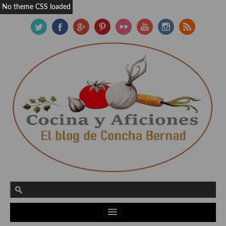
No theme CSS loaded