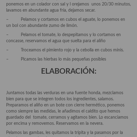
demás
ponemos en un colador con sal y l orejamos unos 20/30 minutos,
lavamos en abundante agua fría, dejamos secar.
Entrantes y primeros platos
– Pelamos y cortamos en cubos el aguate, lo ponemos en
un bol con abundante zumo de limón.
Ensaladas
– Pelamos el tomate, lo despepitamos y lo cortamos en
Entrantes
concasse, reservamos el agua que suelta para el aliño
– Troceamos el pimiento rojo y la cebolla en cubos minis.
Gazpachos, salmorejos, sopas y cremas frías
– Picamos las hierbas lo más pequeñas posibles
Quínoa
ELABORACIÓN:
Pasta
Arroces Y fideuás
Juntamos todas las verduras en una fuente honda, mezclamos
bien para que se integren todos los ingredientes, salamos.
Legumbres y cereales
Preparamos el aliño en un bote con cierre hermético, ponemos
como siempre las medidas, le añadimos el caldito que hemos
Cuscús
guardado del tomate, cerramos y agitamos bien. Lo escanciamos
por encima y removemos. Reservamos en la nevera.
Huevos
Pelamos las gambas, les quitamos la tripita y la pasamos por la
Masas elaboradas con harina, pizzas, quiches y demás