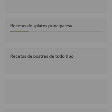
Cocina Luxemburgo
Cocina Polaca
Cocina portuguesa
Recetas de «platos principales»
Cocina Rusa
Cocina Sueca
Cocina Suiza
Recetas de postres de todo tipo
Cocina Turca