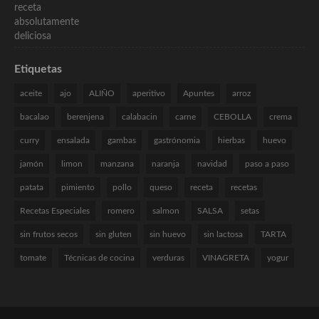
Etiquetas
aceite
ajo
ALIÑO
aperitivo
Apuntes
arroz
bacalao
berenjena
calabacin
carne
CEBOLLA
crema
curry
ensalada
gambas
gastrónomia
hierbas
huevo
jamón
limon
manzana
naranja
navidad
paso a paso
patata
pimiento
pollo
queso
receta
recetas
Recetas Especiales
romero
salmon
SALSA
setas
sin frutos secos
sin gluten
sin huevo
sin lactosa
TARTA
tomate
Técnicas de cocina
verduras
VINAGRETA
yogur