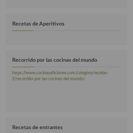
categorias
Cocina Danesa
Cocina de la Republica Checa
Recetas de Aperitivos
Cocina de Polonia
Cocina de Ucrania
Cocina Eslovena
Recorrido por las cocinas del mundo
Cocina Francesa
https://www.cocinayaficiones.com/category/recetas-
Cocina Griega
2/recorrido-por-las-cocinas-del-mundo/
Cocina Holandesa
Cocina Hungara
Cocina Irlanda
Cocina Italiana
Recetas de entrantes