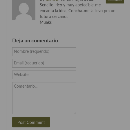
Cocina Azerí (Azerbaiyán)
Sencillo, rico y muy apetecible..me
encanta la idea, Concha..me la llevo pra un
Cocina de Egipto
futuro cercano..
Muaks
Cocina de Tunez
Cocina Oriental
Deja un comentario
Cocina Tailandesa
Nombre (requerido)
Cocina Japonesa
Email (requerido)
Cocina Vietnamita
Website
Cocina camboyana
Comentario...
Cocina Coreana
Cocina HIndú
Cocina China