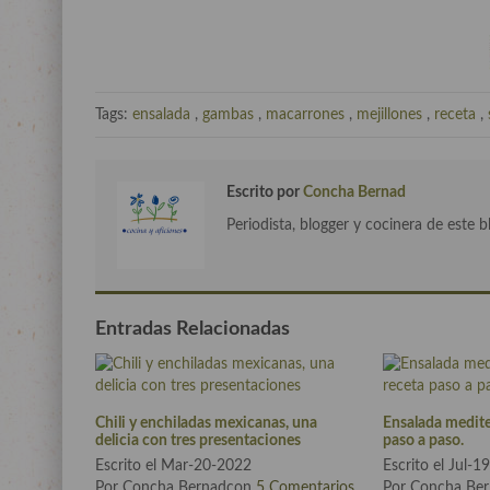
Tags:
ensalada
,
gambas
,
macarrones
,
mejillones
,
receta
,
Escrito por
Concha Bernad
Periodista, blogger y cocinera de este b
Entradas Relacionadas
Chili y enchiladas mexicanas, una
Ensalada medite
delicia con tres presentaciones
paso a paso.
Escrito el Mar-20-2022
Escrito el Jul-
Por Concha Bernadcon
5 Comentarios
Por Concha Be