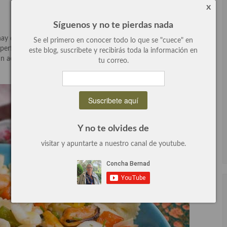
x
Síguenos y no te pierdas nada
hay que preparar los ingredientes cada uno por su lado, primero
Se el primero en conocer todo lo que se "cuece" en
n perfectos, después preparar los calamares y el sofrito, donde
este blog, suscribete y recibirás toda la información en
un acompañamiento para la pasta delicioso.
tu correo.
Y no te olvides de
visitar y apuntarte a nuestro canal de youtube.