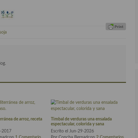
soja
log.
rránea de arroz, receta
Timbal de verduras una ensalada
espectacular, colorida y sana
19-2017
Escrito el Jun-29-2026
rnadcon
1 Comentario
Por Concha Bernadcon
2 Comentarios