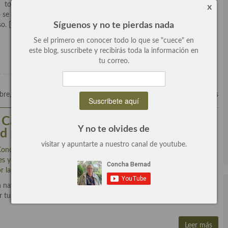
 tocado visitar Armenia, un país con una gastronomía súper rica
x
to se llama “kebab Urfa” se trata de unos kebab con berenjenas y
Síguenos y no te pierdas nada
o. […]
Se el primero en conocer todo lo que se "cuece" en
Leer más
este blog, suscribete y recibirás toda la información en
tu correo.
bre, 2016
4 Comentarios
Cádiz, receta tradicional andaluza de
Y no te olvides de
d paso a paso.
visitar y apuntarte a nuestro canal de youtube.
Concha Bernad
escrito en
Cocinas de España
,
General
,
Postres con
es y dulces
,
Recetas
,
Recetas de fiesta, Navidad y días señalados
,
r las cocinas del mundo
,
Viaje por las cocinas del Mundo
.
navideña, terminar nuestras comidas con un delicioso turrón, lo voy
turrón y está delicioso. Este año en mí viaje navideño de Cocinas del
Leer más