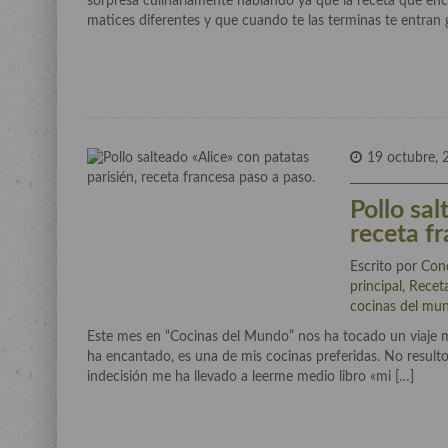
sorpresa culinariamente hablando ya que la receta que enco
matices diferentes y que cuando te las terminas te entran g
19 octubre, 
Pollo sal
receta f
Escrito por
Con
principal
,
Recet
cocinas del mu
Este mes en “Cocinas del Mundo” nos ha tocado un viaje m
ha encantado, es una de mis cocinas preferidas. No resulto 
indecisión me ha llevado a leerme medio libro «mi […]