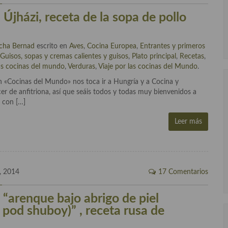
 Újházi, receta de la sopa de pollo
cha Bernad
escrito en
Aves
,
Cocina Europea
,
Entrantes y primeros
,
Guisos, sopas y cremas calientes y guisos
,
Plato principal
,
Recetas
,
as cocinas del mundo
,
Verduras
,
Viaje por las cocinas del Mundo
.
n «Cocinas del Mundo» nos toca ir a Hungría y a Cocina y
cer de anfitriona, así que seáis todos y todas muy bienvenidos a
y con […]
Leer más
, 2014
17 Comentarios
 “arenque bajo abrigo de piel
 pod shuboy)” , receta rusa de