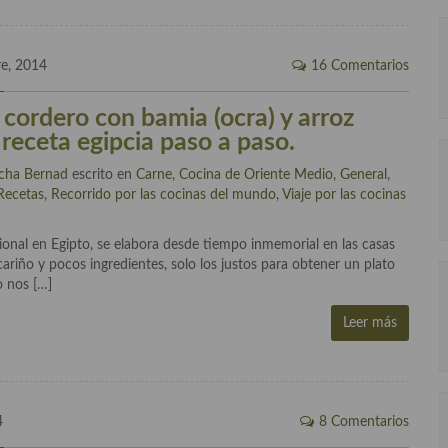
re, 2014
16 Comentarios
 cordero con bamia (ocra) y arroz
 receta egipcia paso a paso.
cha Bernad
escrito en
Carne
,
Cocina de Oriente Medio
,
General
,
Recetas
,
Recorrido por las cocinas del mundo
,
Viaje por las cocinas
onal en Egipto, se elabora desde tiempo inmemorial en las casas
ariño y pocos ingredientes, solo los justos para obtener un plato
o nos […]
Leer más
4
8 Comentarios