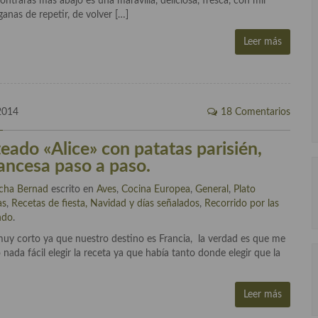
ntraras mas abajo es una maravilla, deliciosa, fresca, con mil
anas de repetir, de volver […]
Leer más
2014
18 Comentarios
teado «Alice» con patatas parisién,
rancesa paso a paso.
cha Bernad
escrito en
Aves
,
Cocina Europea
,
General
,
Plato
as
,
Recetas de fiesta, Navidad y días señalados
,
Recorrido por las
ndo
.
uy corto ya que nuestro destino es Francia, la verdad es que me
nada fácil elegir la receta ya que había tanto donde elegir que la
Leer más