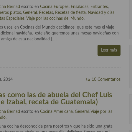
cha Bernad
escrito en
Cocina Europea
,
Ensaladas
,
Entrantes
,
meros platos
,
General
,
Recetas
,
Recetas de fiesta, Navidad y días
tas Especiales
,
Viaje por las cocinas del Mundo
.
os usos, en Cocinas del Mundo decidimos que este mes el viaje
 tradicional navideña, este año queremos unas mesas navideñas con
 amiga de esta nacionalidad […]
Leer más
e, 2014
10 Comentarios
as como las de abuela del Chef Luis
de Izabal, receta de Guatemala)
cha Bernad
escrito en
Cocina Americana
,
General
,
Viaje por las
ndo
.
 una cocina desconocida para nosotros y que ha sido una grata