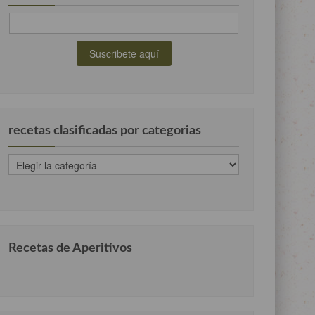
recetas clasificadas por categorias
recetas
clasificadas
por
categorias
Recetas de Aperitivos