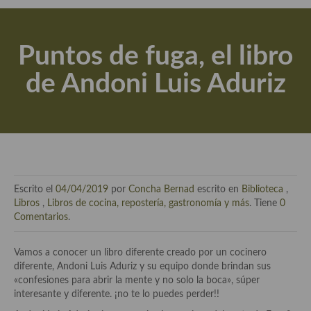
Actualidad y recomendaciones
Libros de cocina, repostería, gastronomía y más
Puntos de fuga, el libro
Apuntes, estudios sobre temas interesantes e importantes
de Andoni Luis Aduriz
Aceite de Oliva Virgen Extra (AOVE)
Recetas maridadas con los mejores AOVES
Flores en la cocina recetas
Técnicas de emplatado
Escrito el
04/04/2019
por
Concha Bernad
escrito en
Biblioteca
,
El mundo del vino y las bebidas
Libros
,
Libros de cocina, repostería, gastronomía y más
. Tiene
0
Comentarios
.
Tiendas especiales
Vamos a conocer un libro diferente creado por un cocinero
En la mesa: menaje, vajilla, técnicas de emplatado, decoración
diferente, Andoni Luis Aduriz y su equipo donde brindan sus
«confesiones para abrir la mente y no solo la boca», súper
Especias, hierbas, condimentos, espesantes y aditivos
interesante y diferente. ¡no te lo puedes perder!!