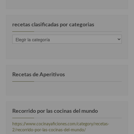
Cocina Murciana
Cocina Navarra
recetas clasificadas por categorias
Cocina Riojana
recetas
clasificadas
Cocina Valenciana
por
categorias
Cocina Vasca
Cocina Europea
Recetas de Aperitivos
Cocina Alemana
Cocina Austriaca
Cocina Belga
Recorrido por las cocinas del mundo
Cocina Britanica
https://www.cocinayaficiones.com/category/recetas-
Cocina Bulgara
2/recorrido-por-las-cocinas-del-mundo/