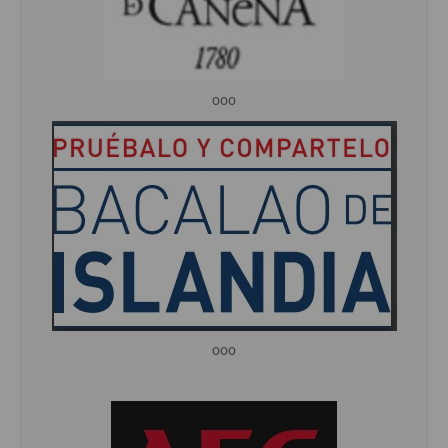
ooo
ooo