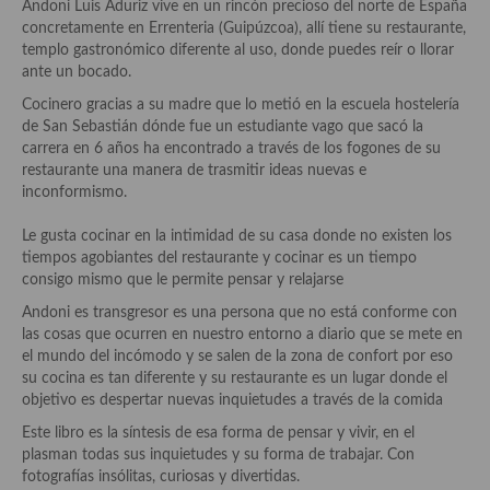
Historia de la gastronomía, platos celebres, cocineros, críticos,
Andoni Luis Aduriz vive en un rincón precioso del norte de España
historias culinarias y otras cosas
concretamente en Errenteria (Guipúzcoa), allí tiene su restaurante,
templo gastronómico diferente al uso, donde puedes reír o llorar
Origen y evolución de la comida
ante un bocado.
Cocinero gracias a su madre que lo metió en la escuela hostelería
Protocolo y buenas maneras.
de San Sebastián dónde fue un estudiante vago que sacó la
carrera en 6 años ha encontrado a través de los fogones de su
Ocio – restaurantes, bares, tabernas
restaurante una manera de trasmitir ideas nuevas e
inconformismo.
Viajes eno-gastro-turísticos
Le gusta cocinar en la intimidad de su casa donde no existen los
En El Candelero
tiempos agobiantes del restaurante y cocinar es un tiempo
consigo mismo que le permite pensar y relajarse
Las opiniones de la «Cocinera»
Andoni es transgresor es una persona que no está conforme con
Prensa
las cosas que ocurren en nuestro entorno a diario que se mete en
el mundo del incómodo y se salen de la zona de confort por eso
Recetas
su cocina es tan diferente y su restaurante es un lugar donde el
objetivo es despertar nuevas inquietudes a través de la comida
Acompañamientos
Este libro es la síntesis de esa forma de pensar y vivir, en el
plasman todas sus inquietudes y su forma de trabajar. Con
Airfryer recetas
fotografías insólitas, curiosas y divertidas.