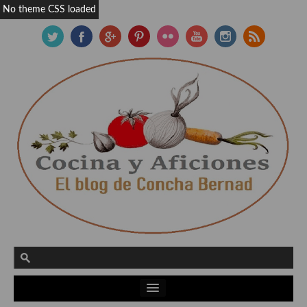
No theme CSS loaded