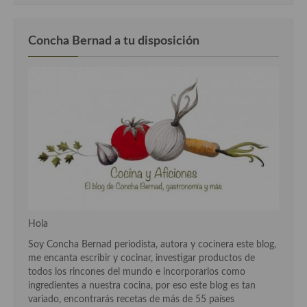
Cocina Azerí (Azerbaiyán)
Cocina de Egipto
Concha Bernad a tu disposición
Cocina de Tunez
Cocina Oriental
Cocina Tailandesa
Cocina Japonesa
Cocina Vietnamita
Cocina camboyana
Hola
Cocina Coreana
Soy Concha Bernad periodista, autora y cocinera este blog,
Cocina HIndú
me encanta escribir y cocinar, investigar productos de
todos los rincones del mundo e incorporarlos como
Cocina China
ingredientes a nuestra cocina, por eso este blog es tan
variado, encontrarás recetas de más de 55 países