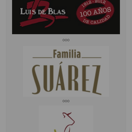
ooo
ooo