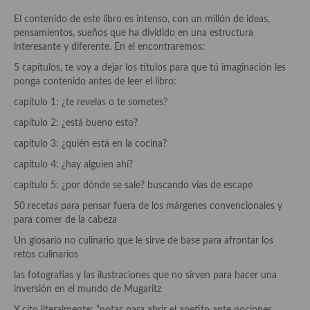
Aderezos, salsas, vinagretas, especias, hierbas aromáticas o
El contenido de este libro es intenso, con un millón de ideas,
aditivos
pensamientos, sueños que ha dividido en una estructura
interesante y diferente. En el encontraremos:
Especias, mezclas de especias
5 capítulos, te voy a dejar los títulos para que tú imaginación les
Hierbas aromáticas
ponga contenido antes de leer el libro:
capítulo 1: ¿te revelas o te sometes?
Aceites
capítulo 2: ¿está bueno esto?
Mojos y pastas
capítulo 3: ¿quién está en la cocina?
Sales y polvos
capítulo 4: ¿hay alguien ahí?
capítulo 5: ¿por dónde se sale? buscando vías de escape
Salsas y mojos
50 recetas para pensar fuera de los márgenes convencionales y
Adobos
para comer de la cabeza
Un glosario no culinario que le sirve de base para afrontar los
Aperitivos
retos culinarios
Bebidas
las fotografías y las ilustraciones que no sirven para hacer una
inversión en el mundo de Mugaritz
Bocadillos, hamburguesas, sándwich, emparedados, tostas y