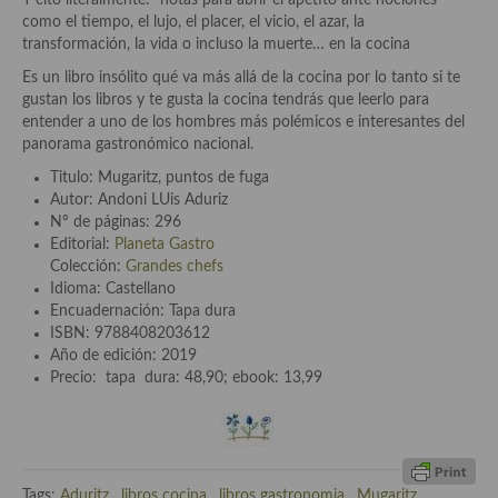
Y cito literalmente: “notas para abrir el apetito ante nociones
demás
como el tiempo, el lujo, el placer, el vicio, el azar, la
transformación, la vida o incluso la muerte… en la cocina
Entrantes y primeros platos
Es un libro insólito qué va más allá de la cocina por lo tanto si te
Ensaladas
gustan los libros y te gusta la cocina tendrás que leerlo para
entender a uno de los hombres más polémicos e interesantes del
Entrantes
panorama gastronómico nacional.
Titulo: Mugaritz, puntos de fuga
Gazpachos, salmorejos, sopas y cremas frías
Autor: Andoni LUis Aduriz
Nº de páginas:
296
Quínoa
Editorial:
Planeta Gastro
Colección:
Grandes chefs
Pasta
Idioma:
Castellano
Encuadernación:
Tapa dura
Arroces Y fideuás
ISBN:
9788408203612
Año de edición:
2019
Legumbres y cereales
Precio: tapa dura: 48,90; ebook: 13,99
Cuscús
Huevos
Tags:
Aduritz
,
libros cocina
,
libros gastronomia
,
Mugaritz
,
Masas elaboradas con harina, pizzas, quiches y demás