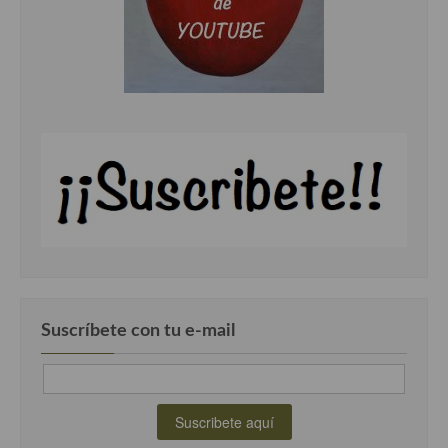
Cocina Andaluza
Cocina Aragonesa
Cocina Asturiana
Cocina Balear
Cocina Canaria
Cocina Castellana
Cocina Castilla – La Mancha
Cocina Catalana
Suscríbete con tu e-mail
Cocina Extremeña
Cocina Gallega
Cocina Madrileña