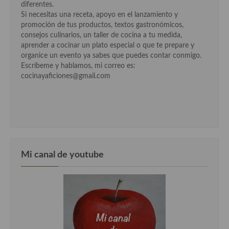
Cocina del Pacifico
diferentes.
Si necesitas una receta, apoyo en el lanzamiento y
Cocina filipina
promoción de tus productos, textos gastronómicos,
consejos culinarios, un taller de cocina a tu medida,
Cocina de Hawái
aprender a cocinar un plato especial o que te prepare y
organice un evento ya sabes que puedes contar conmigo.
Cocina de Madagascar
Escríbeme y hablamos, mi correo es:
cocinayaficiones@gmail.com
Cocina Africana
Cocina Sudafrinaca
Cocina del Congo
Cocina Sefardí
Mi canal de youtube
Cocina Yoshoku
Cocina callejera
Cocina fusión
Cocinas de España