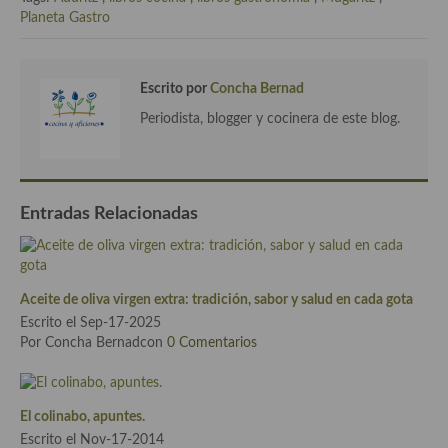
Planeta Gastro
Plato principal
Aves
Escrito por
Concha Bernad
Carne
Periodista, blogger y cocinera de este blog.
Pescado y Marisco
Postres y dulces
Entradas Relacionadas
Postres con frutas
Quesos, recetas
Aceite de oliva virgen extra: tradición, sabor y salud en cada gota
Salazones y encurtidos
Escrito el Sep-17-2025
Por Concha Bernadcon
0 Comentarios
Recetas Especiales
Recetas de Cuaresma
El colinabo, apuntes.
Recetas maridadas con los mejores AOVES
Escrito el Nov-17-2014