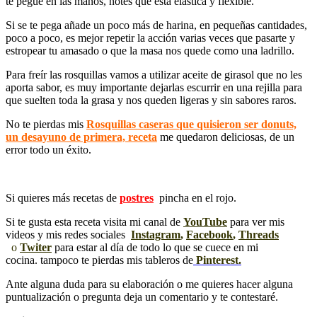
te pegue en las manos, notes que está elástica y flexible.
Si se te pega añade un poco más de harina, en pequeñas cantidades,
poco a poco, es mejor repetir la acción varias veces que pasarte y
estropear tu amasado o que la masa nos quede como una ladrillo.
Para freír las rosquillas vamos a utilizar aceite de girasol que no les
aporta sabor, es muy importante dejarlas escurrir en una rejilla para
que suelten toda la grasa y nos queden ligeras y sin sabores raros.
No te pierdas mis
Rosquillas caseras que quisieron ser donuts,
un desayuno de primera, receta
me quedaron deliciosas, de un
error todo un éxito.
Si quieres más recetas de
postres
pincha en el rojo.
Si te gusta esta receta visita mi canal de
YouTube
para ver mis
videos y mis redes sociales
Instagram
,
Facebook
,
Threads
o
Twiter
para estar al día de todo lo que se cuece en mi
cocina. tampoco te pierdas mis tableros de
Pinterest.
Ante alguna duda para su elaboración o me quieres hacer alguna
puntualización o pregunta deja un comentario y te contestaré.