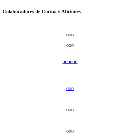
Colaboradores de Cocina y Aficiones
ooo
ooo
ooo
ooo
ooo
ooo
ooo