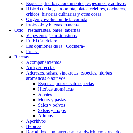
Especias, hierbas, condimentos, espesantes y aditivos
Historia de la gastronomía, platos celebres, cocineros,
críticos, historias culinarias y otras cosas
Origen y evolución de la comida
Protocolo y buenas maneras.
Ocio – restaurantes, bares, tabernas
Viajes eno-gastro-turísticos
En El Candelero
Las opiniones de la «Cocinera»
Prensa
Recetas
Acompañamientos
Airfryer recetas
Aderezos, salsas, vinagretas, especias, hierbas
aromáticas o aditivos
Especias, mezclas de especias
Hierbas aromáticas
Aceites
Mojos y pastas
Sales y polvos
Salsas y mojos
Adobos
Aperitivos
Bebidas
Bocadillos, hamburguesas, sándwich, emparedados,