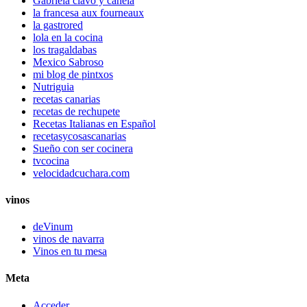
Gabriela clavo y canela
la francesa aux fourneaux
la gastrored
lola en la cocina
los tragaldabas
Mexico Sabroso
mi blog de pintxos
Nutriguia
recetas canarias
recetas de rechupete
Recetas Italianas en Español
recetasycosascanarias
Sueño con ser cocinera
tvcocina
velocidadcuchara.com
vinos
deVinum
vinos de navarra
Vinos en tu mesa
Meta
Acceder