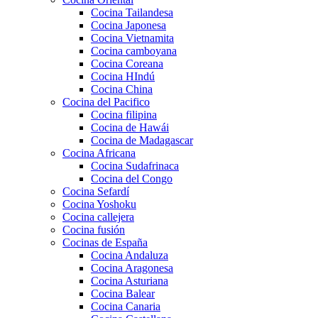
Cocina Tailandesa
Cocina Japonesa
Cocina Vietnamita
Cocina camboyana
Cocina Coreana
Cocina HIndú
Cocina China
Cocina del Pacifico
Cocina filipina
Cocina de Hawái
Cocina de Madagascar
Cocina Africana
Cocina Sudafrinaca
Cocina del Congo
Cocina Sefardí
Cocina Yoshoku
Cocina callejera
Cocina fusión
Cocinas de España
Cocina Andaluza
Cocina Aragonesa
Cocina Asturiana
Cocina Balear
Cocina Canaria