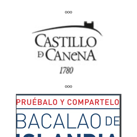
ooo
ooo