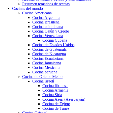
Resumen tematicos de recetas
Cocinas del mundo
Cocina Americana
Cocina Argentina
Cocina Brasileña
Cocina colombiana
Cocina Cajún y Creole
Cocina Venezolana
Cocina Cubana
Cocina de Estados Unidos
Cocina de Guatemala
Cocina de Nicaragua
Cocina Ecuatoriana
Cocina Jamaicana
Cocina Mexicana
Cocina peruana
Cocina de Oriente Medio
Cocina israelí
Cocina libanesa
Cocina Armenia
Cocina Siria
Cocina Azerí (Azerbaiyán)
Cocina de Egipto
Cocina de Tunez
Cocina Oriental