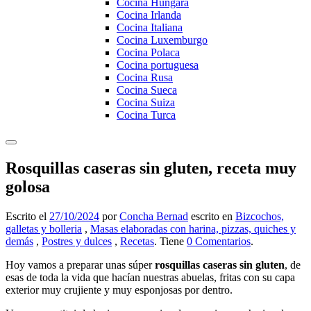
Cocina Hungara
Cocina Irlanda
Cocina Italiana
Cocina Luxemburgo
Cocina Polaca
Cocina portuguesa
Cocina Rusa
Cocina Sueca
Cocina Suiza
Cocina Turca
Rosquillas caseras sin gluten, receta muy
golosa
Escrito el
27/10/2024
por
Concha Bernad
escrito en
Bizcochos,
galletas y bolleria
,
Masas elaboradas con harina, pizzas, quiches y
demás
,
Postres y dulces
,
Recetas
. Tiene
0 Comentarios
.
Hoy vamos a preparar unas súper
rosquillas caseras sin gluten
, de
esas de toda la vida que hacían nuestras abuelas, fritas con su capa
exterior muy crujiente y muy esponjosas por dentro.