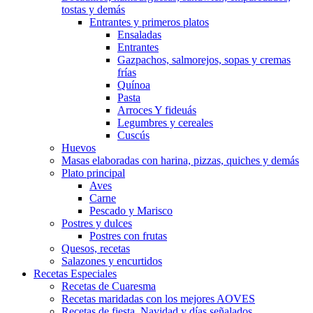
tostas y demás
Entrantes y primeros platos
Ensaladas
Entrantes
Gazpachos, salmorejos, sopas y cremas
frías
Quínoa
Pasta
Arroces Y fideuás
Legumbres y cereales
Cuscús
Huevos
Masas elaboradas con harina, pizzas, quiches y demás
Plato principal
Aves
Carne
Pescado y Marisco
Postres y dulces
Postres con frutas
Quesos, recetas
Salazones y encurtidos
Recetas Especiales
Recetas de Cuaresma
Recetas maridadas con los mejores AOVES
Recetas de fiesta, Navidad y días señalados