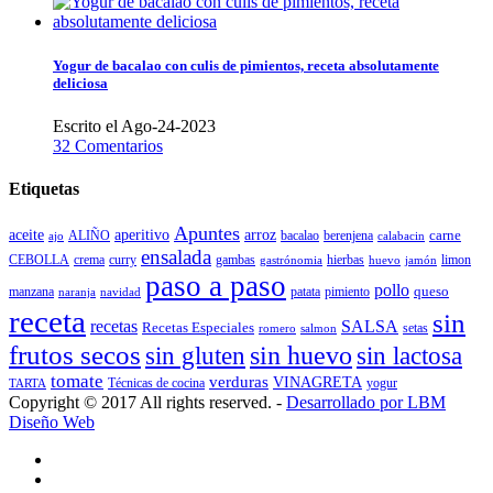
Yogur de bacalao con culis de pimientos, receta absolutamente
deliciosa
Escrito el Ago-24-2023
32 Comentarios
Etiquetas
Apuntes
aceite
aperitivo
arroz
carne
ALIÑO
bacalao
berenjena
ajo
calabacin
ensalada
CEBOLLA
crema
gambas
hierbas
limon
curry
gastrónomia
jamón
huevo
paso a paso
pollo
queso
manzana
patata
naranja
navidad
pimiento
receta
sin
recetas
SALSA
Recetas Especiales
setas
salmon
romero
frutos secos
sin gluten
sin huevo
sin lactosa
tomate
verduras
VINAGRETA
TARTA
Técnicas de cocina
yogur
Copyright © 2017 All rights reserved. -
Desarrollado por LBM
Diseño Web