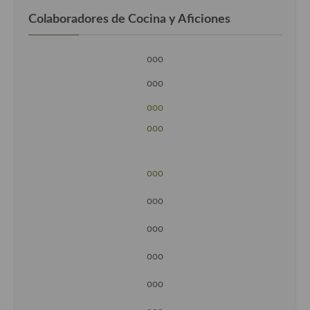
Colaboradores de Cocina y Aficiones
ooo
ooo
ooo
ooo
ooo
ooo
ooo
ooo
ooo