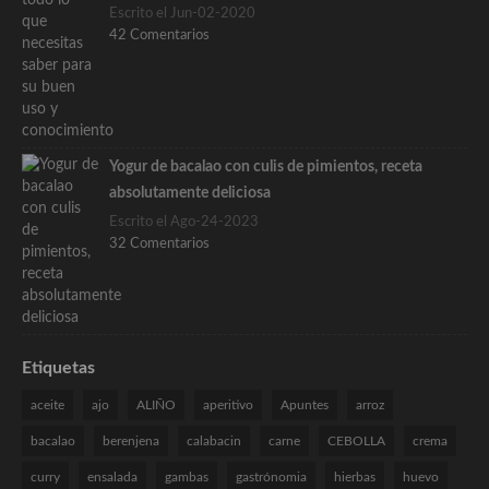
Escrito el Jun-02-2020
42 Comentarios
Yogur de bacalao con culis de pimientos, receta
absolutamente deliciosa
Escrito el Ago-24-2023
32 Comentarios
Etiquetas
aceite
ajo
ALIÑO
aperitivo
Apuntes
arroz
bacalao
berenjena
calabacin
carne
CEBOLLA
crema
curry
ensalada
gambas
gastrónomia
hierbas
huevo