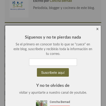
Escrito por
Concha Bernad
Periodista, blogger y cocinera de este blog.
Plato principal
Aves
Carne
x
Entradas Relacionadas
Síguenos y no te pierdas nada
Pescado y Marisco
Se el primero en conocer todo lo que se "cuece" en
Auto de los Reyes Magos de GLORIA FUERTES
Postres y dulces
este blog, suscribete y recibirás toda la información en
Escrito el Ene-06-2015
tu correo.
Por Concha Bernadcon
0 Comentarios
Postres con frutas
Quesos, recetas
La Navidad en Rusia, apuntes
Salazones y encurtidos
Escrito el Dic-21-2014
Por Concha Bernadcon
4 Comentarios
Recetas Especiales
Y no te olvides de
visitar y apuntarte a nuestro canal de youtube.
Recetas de Cuaresma
Varios aliños de aceitunas de Sergio Fernandez
Recetas maridadas con los mejores AOVES