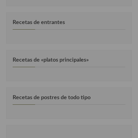
Cocina Murciana
Recetas de entrantes
Cocina Navarra
Cocina Riojana
Cocina Valenciana
Cocina Vasca
Recetas de «platos principales»
Cocina Europea
Cocina Alemana
Cocina Austriaca
Recetas de postres de todo tipo
Cocina Belga
Cocina Britanica
Cocina Bulgara