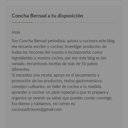
Cocina Azerí (Azerbaiyán)
Concha Bernad a tu disposición
Cocina de Egipto
Cocina de Tunez
Hola
Cocina Oriental
Soy Concha Bernad periodista, autora y cocinera este blog,
me encanta escribir y cocinar, investigar productos de
Cocina Tailandesa
todos los rincones del mundo e incorporarlos como
ingredientes a nuestra cocina, por eso este blog es tan
Cocina Japonesa
variado, encontrarás recetas de más de 55 países
diferentes.
Cocina Vietnamita
Si necesitas una receta, apoyo en el lanzamiento y
promoción de tus productos, textos gastronómicos,
Cocina camboyana
consejos culinarios, un taller de cocina a tu medida,
aprender a cocinar un plato especial o que te prepare y
Cocina Coreana
organice un evento ya sabes que puedes contar conmigo.
Escríbeme y hablamos, mi correo es:
Cocina HIndú
cocinayaficiones@gmail.com
Cocina China