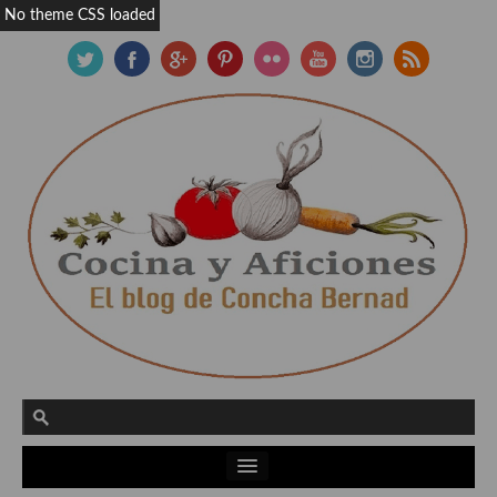
No theme CSS loaded