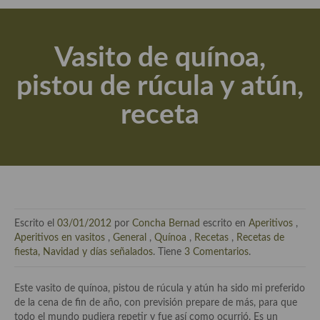
Actualidad y recomendaciones
Libros de cocina, repostería, gastronomía y más
Vasito de quínoa,
Apuntes, estudios sobre temas interesantes e importantes
pistou de rúcula y atún,
Aceite de Oliva Virgen Extra (AOVE)
receta
Recetas maridadas con los mejores AOVES
Flores en la cocina recetas
Técnicas de emplatado
El mundo del vino y las bebidas
Escrito el
03/01/2012
por
Concha Bernad
escrito en
Aperitivos
,
Tiendas especiales
Aperitivos en vasitos
,
General
,
Quínoa
,
Recetas
,
Recetas de
fiesta, Navidad y días señalados
. Tiene
3 Comentarios
.
En la mesa: menaje, vajilla, técnicas de emplatado, decoración
Este vasito de quínoa, pistou de rúcula y atún ha sido mi preferido
Especias, hierbas, condimentos, espesantes y aditivos
de la cena de fin de año, con previsión prepare de más, para que
todo el mundo pudiera repetir y fue así como ocurrió. Es un