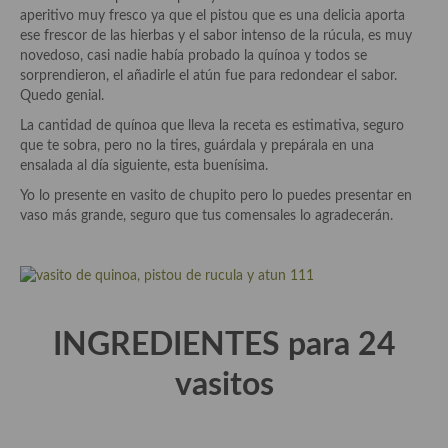
Historia de la gastronomía, platos celebres, cocineros, críticos,
aperitivo muy fresco ya que el pistou que es una delicia aporta
historias culinarias y otras cosas
ese frescor de las hierbas y el sabor intenso de la rúcula, es muy
novedoso, casi nadie había probado la quínoa y todos se
Origen y evolución de la comida
sorprendieron, el añadirle el atún fue para redondear el sabor.
Quedo genial.
Protocolo y buenas maneras.
La cantidad de quínoa que lleva la receta es estimativa, seguro
Ocio – restaurantes, bares, tabernas
que te sobra, pero no la tires, guárdala y prepárala en una
ensalada al día siguiente, esta buenísima.
Viajes eno-gastro-turísticos
Yo lo presente en vasito de chupito pero lo puedes presentar en
vaso más grande, seguro que tus comensales lo agradecerán.
En El Candelero
Las opiniones de la «Cocinera»
Prensa
INGREDIENTES para 24
Recetas
vasitos
Acompañamientos
Airfryer recetas