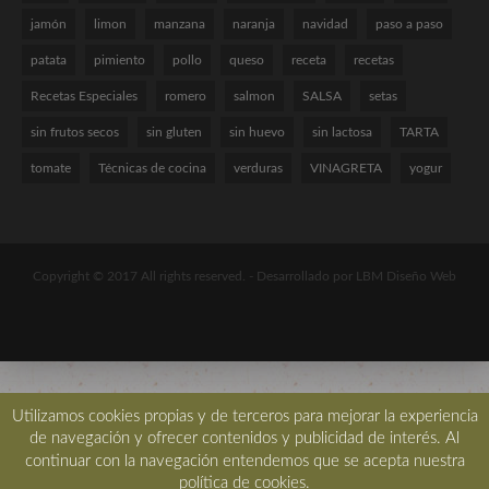
jamón
limon
manzana
naranja
navidad
paso a paso
patata
pimiento
pollo
queso
receta
recetas
Recetas Especiales
romero
salmon
SALSA
setas
sin frutos secos
sin gluten
sin huevo
sin lactosa
TARTA
tomate
Técnicas de cocina
verduras
VINAGRETA
yogur
Copyright © 2017 All rights reserved. -
Desarrollado por LBM Diseño Web
Utilizamos cookies propias y de terceros para mejorar la experiencia
de navegación y ofrecer contenidos y publicidad de interés. Al
continuar con la navegación entendemos que se acepta nuestra
política de cookies.