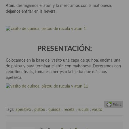
demás
Atún:
desmigamos el atún y lo mezclamos con la mahonesa,
dejamos enfriar en la nevera.
Entrantes y primeros platos
Ensaladas
Entrantes
PRESENTACIÓN:
Gazpachos, salmorejos, sopas y cremas frías
Quínoa
Colocamos en la base del vasito una capa de quínoa, encima una
de pistou y para terminar el atún con mahonesa. Decoramos con
Pasta
cebollino, fisalis, tomates cherrys o la hierba que más nos
apetezca.
Arroces Y fideuás
Legumbres y cereales
Cuscús
Tags:
aperitivo
,
pistou
,
quínoa
,
receta
,
rucula
,
vasito
Huevos
Masas elaboradas con harina, pizzas, quiches y demás