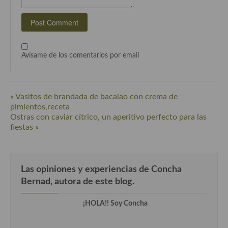
Cocina de Guatemala
Cocina de Nicaragua
Cocina Ecuatoriana
Avísame de los comentarios por email
Cocina Jamaicana
Cocina Mexicana
« Vasitos de brandada de bacalao con crema de
pimientos,receta
Cocina peruana
Ostras con caviar cítrico, un aperitivo perfecto para las
fiestas »
Cocina de Oriente Medio
Cocina israelí
Las opiniones y experiencias de Concha
Cocina libanesa
Bernad, autora de este blog.
Cocina Armenia
¡HOLA!! Soy Concha
Cocina Siria