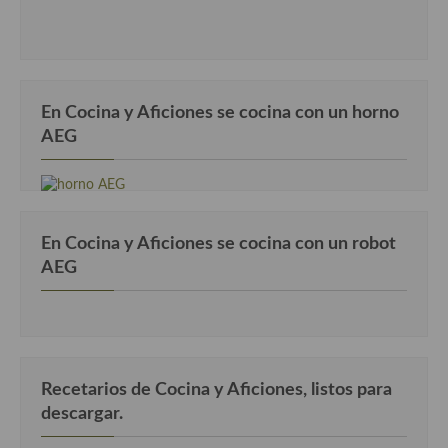
Cocina Danesa
Cocina de la Republica Checa
Cocina de Polonia
En Cocina y Aficiones se cocina con un horno
AEG
Cocina de Ucrania
Cocina Eslovena
Cocina Francesa
En Cocina y Aficiones se cocina con un robot
Cocina Griega
AEG
Cocina Holandesa
Cocina Hungara
Cocina Irlanda
Recetarios de Cocina y Aficiones, listos para
descargar.
Cocina Italiana