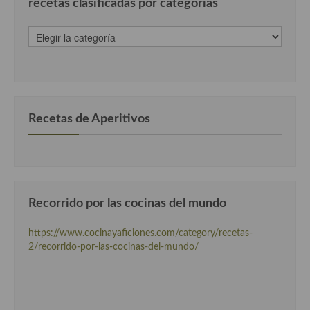
recetas clasificadas por categorias
Cocina Andaluza
recetas
clasificadas
Cocina Aragonesa
por
categorias
Cocina Asturiana
Cocina Balear
Recetas de Aperitivos
Cocina Canaria
Cocina Castellana
Cocina Castilla – La Mancha
Recorrido por las cocinas del mundo
Cocina Catalana
https://www.cocinayaficiones.com/category/recetas-
2/recorrido-por-las-cocinas-del-mundo/
Cocina Extremeña
Cocina Gallega
Cocina Madrileña