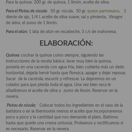
Para la quínoa: 200 gr. de quínoa, 1 limón, aceite de oliva.
Aderezos, salsas, vinagretas, especias, hierbas aromáticas o
aditivos
Para el Pistou de rúcula:
50 gr. rúcula, 50 gr.
queso parmesano
, 1
diente de ajo, 1/4 l. aceite de oliva suave, sal y pimienta, Vinagre
Especias, mezclas de especias
de sidra, el zumo de 1 limón.
Para el atún:
1 lata de atún en escabeche, 3 c/s de mahonesa.
Hierbas aromáticas
ELABORACIÓN:
Aceites
Quínoa:
cocinar la quínoa como siempre, siguiendo las
Mojos y pastas
instrucciones de la receta básica: lavar muy bien la quínoa,
ponerla en una cacerola con agua fría, bien cubierta más un dedo
Sales y polvos
horizontal, dejarla hervir hasta que florezca, apagar y dejar reposar.
Sacar de la cacerola, escurrir y refrescar. La dejaremos en un
Salsas y mojos
colador para que pierda toda el agua. Una vez bien seca le
añadiremos el aceite de oliva y zumo de limón. Reservar en la
Adobos
nevera.
Aperitivos
Pistou de rúcula:
Colocar todos los ingredientes en el vaso de la
batidora o en la thermomix menos el aceite que incorporaremos
Bebidas
poco a poco y la cantidad que nos demande el plato. Batimos
hasta que quede una crema untuosa. Probamos y rectificamos si
Bocadillos, hamburguesas, sándwich, emparedados, tostas y
es necesario. Reservar en la nevera.