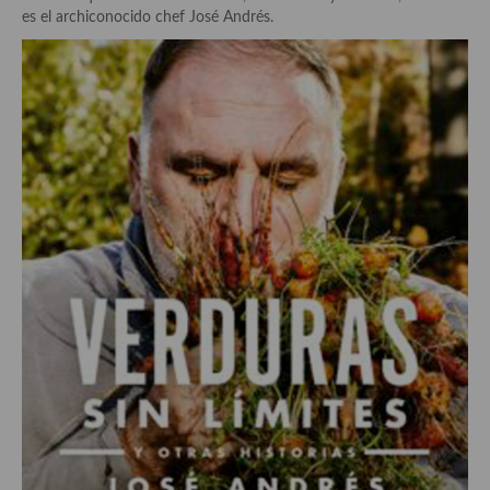
Historia de la gastronomía, platos celebres, cocineros, críticos,
es el archiconocido chef José Andrés.
historias culinarias y otras cosas
Origen y evolución de la comida
Protocolo y buenas maneras.
Ocio – restaurantes, bares, tabernas
Viajes eno-gastro-turísticos
En El Candelero
Las opiniones de la «Cocinera»
Prensa
Recetas
Acompañamientos
Airfryer recetas