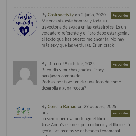
Cocina Murciana
By
Gastroactivity
on 2 junio, 2020
Responder
Me encanta este hombre y toda su
Cocina Navarra
trayectoria de ayuda en las catástrofes. Es un
verdadero referente y el libro debe estar genial,
Cocina Riojana
el texto que has puesto me encanta. No hay
más sexy que las verduras. Es un crack
Cocina Valenciana
Cocina Vasca
By afra on 29 octubre, 2025
Responder
Buen día y muchas gracias. Estoy
Cocina Europea
barajando comprarlo.
Podrías por favor enviar una foto de como
Cocina Alemana
desarolla alguna receta?
Cocina Austriaca
Cocina Belga
By
Concha Bernad
on 29 octubre, 2025
hola
Responder
Cocina Britanica
Lo siento pero ya no tengo el libro.
José Andrés es un super cocinero y el libro está
Cocina Bulgara
genial, las recetas se entienden fenomenal.