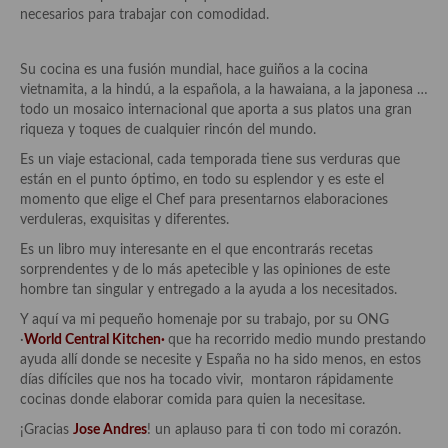
necesarios para trabajar con comodidad.
Plato principal
Su cocina es una fusión mundial, hace guiños a la cocina
Aves
vietnamita, a la hindú, a la española, a la hawaiana, a la japonesa …
todo un mosaico internacional que aporta a sus platos una gran
Carne
riqueza y toques de cualquier rincón del mundo.
Pescado y Marisco
Es un viaje estacional, cada temporada tiene sus verduras que
están en el punto óptimo, en todo su esplendor y es este el
Postres y dulces
momento que elige el Chef para presentarnos elaboraciones
verduleras, exquisitas y diferentes.
Postres con frutas
Es un libro muy interesante en el que encontrarás recetas
sorprendentes y de lo más apetecible y las opiniones de este
Quesos, recetas
hombre tan singular y entregado a la ayuda a los necesitados.
Salazones y encurtidos
Y aquí va mi pequeño homenaje por su trabajo, por su ONG
·
World Central Kitchen·
que ha recorrido medio mundo prestando
Recetas Especiales
ayuda allí donde se necesite y España no ha sido menos, en estos
días difíciles que nos ha tocado vivir, montaron rápidamente
Recetas de Cuaresma
cocinas donde elaborar comida para quien la necesitase.
¡Gracias
Jose Andres
! un aplauso para ti con todo mi corazón.
Recetas maridadas con los mejores AOVES