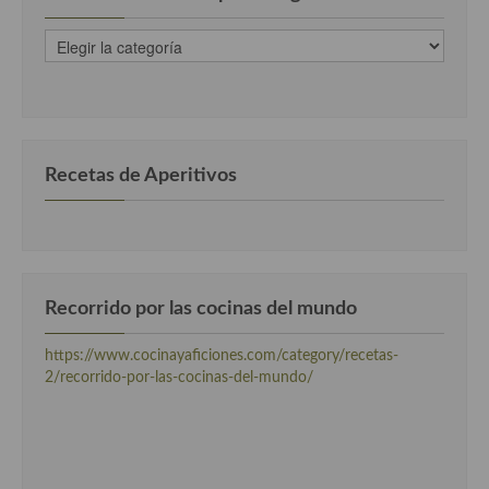
recetas
clasificadas
por
categorias
Recetas de Aperitivos
Recorrido por las cocinas del mundo
https://www.cocinayaficiones.com/category/recetas-
2/recorrido-por-las-cocinas-del-mundo/