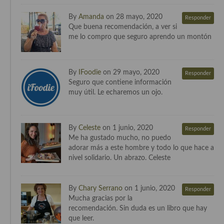
By
Amanda
on 28 mayo, 2020
Responder
Cocina Andaluza
Que buena recomendación, a ver si
me lo compro que seguro aprendo un montón
Cocina Aragonesa
Cocina Asturiana
By
IFoodie
on 29 mayo, 2020
Responder
Cocina Balear
Seguro que contiene información
muy útil. Le echaremos un ojo.
Cocina Canaria
Cocina Castellana
By
Celeste
on 1 junio, 2020
Responder
Me ha gustado mucho, no puedo
Cocina Castilla – La Mancha
adorar más a este hombre y todo lo que hace a
nivel solidario. Un abrazo. Celeste
Cocina Catalana
Cocina Extremeña
By
Chary Serrano
on 1 junio, 2020
Responder
Mucha gracias por la
Cocina Gallega
recomendación. Sin duda es un libro que hay
que leer.
Cocina Madrileña