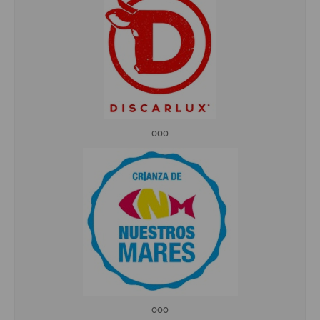
ooo
ooo