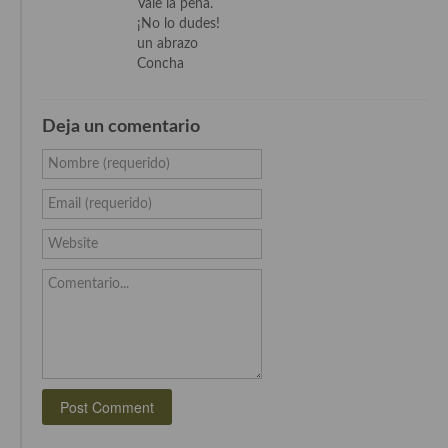
Vale la pena.
Cocina Danesa
¡No lo dudes!
un abrazo
Cocina de la Republica Checa
Concha
Cocina de Polonia
Deja un comentario
Cocina de Ucrania
Nombre (requerido)
Cocina Eslovena
Email (requerido)
Cocina Francesa
Website
Cocina Griega
Comentario...
Cocina Holandesa
Cocina Hungara
Cocina Irlanda
Cocina Italiana