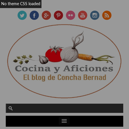
No theme CSS loaded