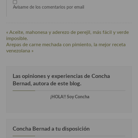
Cocina Luxemburgo
Avísame de los comentarios por email
Cocina Polaca
Cocina portuguesa
« Aceite, mahonesa y aderezo de perejil, más fácil y verde
imposible.
Cocina Rusa
Arepas de carne mechada con pimiento, la mejor receta
venezolana »
Cocina Sueca
Cocina Suiza
Las opiniones y experiencias de Concha
Cocina Turca
Bernad, autora de este blog.
¡HOLA!! Soy Concha
Concha Bernad a tu disposición