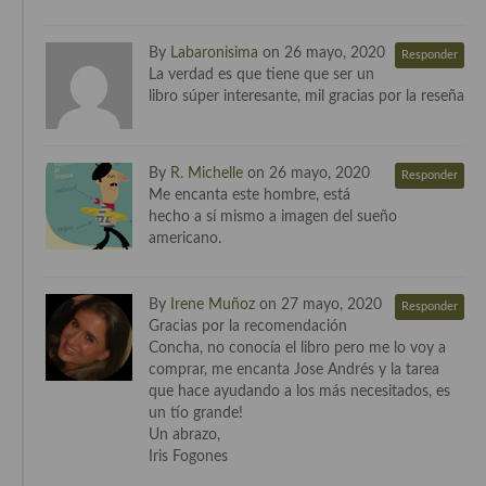
Cocina del Pacifico
Cocina filipina
By
Labaronisima
on 26 mayo, 2020
Responder
La verdad es que tiene que ser un
Cocina de Hawái
libro súper interesante, mil gracias por la reseña
Cocina de Madagascar
By
R. Michelle
on 26 mayo, 2020
Responder
Cocina Africana
Me encanta este hombre, está
hecho a sí mismo a imagen del sueño
Cocina Sudafrinaca
americano.
Cocina del Congo
By
Irene Muñoz
on 27 mayo, 2020
Responder
Cocina Sefardí
Gracias por la recomendación
Concha, no conocía el libro pero me lo voy a
Cocina Yoshoku
comprar, me encanta Jose Andrés y la tarea
que hace ayudando a los más necesitados, es
Cocina callejera
un tío grande!
Un abrazo,
Cocina fusión
Iris Fogones
Cocinas de España