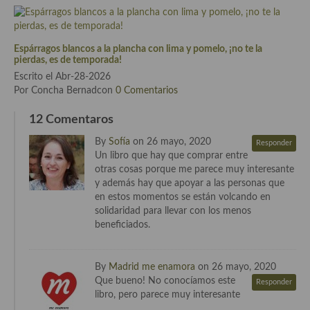
Cocina Azerí (Azerbaiyán)
Cocina de Egipto
Espárragos blancos a la plancha con lima y pomelo, ¡no te la
pierdas, es de temporada!
Cocina de Tunez
Escrito el Abr-28-2026
Por Concha Bernadcon
0 Comentarios
Cocina Oriental
12 Comentaros
Cocina Tailandesa
By
Sofía
on 26 mayo, 2020
Responder
Cocina Japonesa
Un libro que hay que comprar entre
otras cosas porque me parece muy interesante
Cocina Vietnamita
y además hay que apoyar a las personas que
en estos momentos se están volcando en
Cocina camboyana
solidaridad para llevar con los menos
beneficiados.
Cocina Coreana
Cocina HIndú
By
Madrid me enamora
on 26 mayo, 2020
Que bueno! No conocíamos este
Responder
Cocina China
libro, pero parece muy interesante