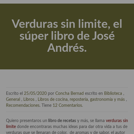
Actualidad y recomendaciones
Libros de cocina, repostería, gastronomía y más
Verduras sin limite, el
Apuntes, estudios sobre temas interesantes e importantes
súper libro de José
Aceite de Oliva Virgen Extra (AOVE)
Andrés.
Recetas maridadas con los mejores AOVES
Flores en la cocina recetas
Técnicas de emplatado
El mundo del vino y las bebidas
Escrito el
25/05/2020
por
Concha Bernad
escrito en
Biblioteca
,
Tiendas especiales
General
,
Libros
,
Libros de cocina, repostería, gastronomía y más
,
Recomendaciones
. Tiene
12 Comentarios
.
En la mesa: menaje, vajilla, técnicas de emplatado, decoración
Quiero presentaros un
libro de recetas
y más, se llama
verduras sin
Especias, hierbas, condimentos, espesantes y aditivos
limite
donde encontraras muchas ideas para dar otra vida a tus de
verduras que se llenaran de color, de aromas y de sabor, el autor