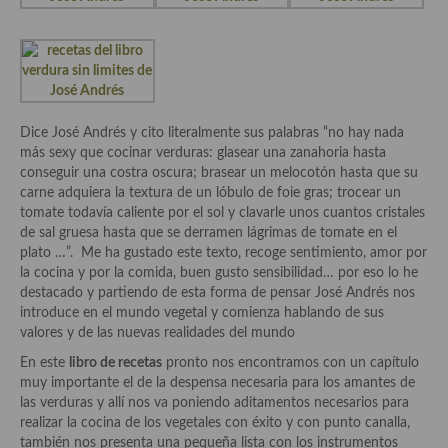
demás
Entrantes y primeros platos
Ensaladas
Entrantes
Dice José Andrés y cito literalmente sus palabras “no hay nada
más sexy que cocinar verduras: glasear una zanahoria hasta
Gazpachos, salmorejos, sopas y cremas frías
conseguir una costra oscura; brasear un melocotón hasta que su
carne adquiera la textura de un lóbulo de foie gras; trocear un
Quínoa
tomate todavía caliente por el sol y clavarle unos cuantos cristales
de sal gruesa hasta que se derramen lágrimas de tomate en el
Pasta
plato …”. Me ha gustado este texto, recoge sentimiento, amor por
la cocina y por la comida, buen gusto sensibilidad… por eso lo he
Arroces Y fideuás
destacado y partiendo de esta forma de pensar José Andrés nos
introduce en el mundo vegetal y comienza hablando de sus
Legumbres y cereales
valores y de las nuevas realidades del mundo
En este
libro de recetas
pronto nos encontramos con un capítulo
Cuscús
muy importante el de la despensa necesaria para los amantes de
las verduras y allí nos va poniendo aditamentos necesarios para
Huevos
realizar la cocina de los vegetales con éxito y con punto canalla,
también nos presenta una pequeña lista con los instrumentos
Masas elaboradas con harina, pizzas, quiches y demás