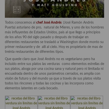
Aderezos, salsas, vinagretas, especias, hierbas aromáticas o
aditivos
Especias, mezclas de especias
Todos conocemos al
chef José Andrés
(José Ramón Andrés
Puerta) asturiano de pro, natural de Mieres, y uno de los hombres
Hierbas aromáticas
más influyentes de Estados Unidos, país al que llego a principios
de los años 90 del siglo pasado y después de trabajar en
Aceites
diferentes restaurantes se trasladó a Washington donde monto su
primer restaurante y de allí al cielo. Hoy es propietario de mas de
Mojos y pastas
treinta restaurantes de diferentes tipos.
Sales y polvos
Que quede claro que José Andrés no es vegetariano pero ha
incluido entre sus platos las verduras como elementos estrellas de
Salsas y mojos
sus platos, aboga por una cocina sana y natural pero ni limitada ni
encuadrada dentro de unos parámetros cerrados, es amplia con
Adobos
visión de futuro y del mundo ya que a través de sus platos visita
todos los rincones y todas las cocinas y las incorpora como
Aperitivos
elementos latentes en cada bocado.
Bebidas
Bocadillos, hamburguesas, sándwich, emparedados, tostas y