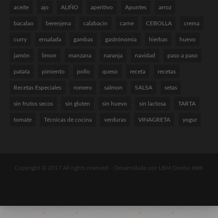
aceite
ajo
ALIÑO
aperitivo
Apuntes
arroz
bacalao
berenjena
calabacin
carne
CEBOLLA
crema
curry
ensalada
gambas
gastrónomia
hierbas
huevo
jamón
limon
manzana
naranja
navidad
paso a paso
patata
pimiento
pollo
queso
receta
recetas
Recetas Especiales
romero
salmon
SALSA
setas
sin frutos secos
sin gluten
sin huevo
sin lactosa
TARTA
tomate
Técnicas de cocina
verduras
VINAGRETA
yogur
Copyright © 2017 All rights reserved. -
Desarrollado por LBM Diseño Web