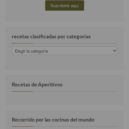
Cocina Murciana
Cocina Navarra
Cocina Riojana
recetas clasificadas por categorias
Cocina Valenciana
recetas
clasificadas
Cocina Vasca
por
categorias
Cocina Europea
Cocina Alemana
Recetas de Aperitivos
Cocina Austriaca
Cocina Belga
Cocina Britanica
Recorrido por las cocinas del mundo
Cocina Bulgara