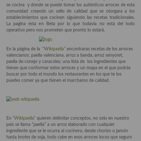
Historia de la gastronomía, platos celebres, cocineros, críticos,
se cocina y donde se puede tomar los auténticos arroces de esta
historias culinarias y otras cosas
comunidad creando un sello de calidad que se otorgara a los
establecimientos que cocinen siguiendo las recetas tradicionales.
Origen y evolución de la comida
La pagina esta en Beta por lo que todavía no está del todo
operativo pero nos prometen que pronto lo estará.
Protocolo y buenas maneras.
Ocio – restaurantes, bares, tabernas
En la página de la
“Wikipaella”
encontraras recetas de los arroces
valencianos: paella valenciana, arroz a banda, arroz senyoret,
Viajes eno-gastro-turísticos
paella de conejo y caracoles; una lista de los ingredientes que
tienen que conformar estos arroces y un mapa en el que podrás
En El Candelero
buscar por todo el mundo los restaurantes en los que te los
puedes comer ya que tienen el marchamo de calidad.
Las opiniones de la «Cocinera»
Prensa
Recetas
En
“Wikipaella”
quieren delimitar conceptos, no solo en nuestro
Acompañamientos
país se llama “paella” a un arroz elaborado con cualquier
ingrediente que se le ocurra al cocinero, desde chorizo o jamón
Airfryer recetas
hasta brotes de soja, todo cabe en esos arroces locos que seguro