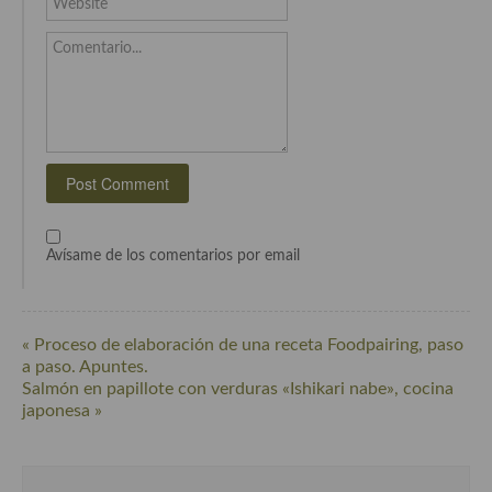
Website
Cocina Azerí (Azerbaiyán)
Comentario...
Cocina de Egipto
Cocina de Tunez
Cocina Oriental
Cocina Tailandesa
Cocina Japonesa
Avísame de los comentarios por email
Cocina Vietnamita
Cocina camboyana
« Proceso de elaboración de una receta Foodpairing, paso
a paso. Apuntes.
Cocina Coreana
Salmón en papillote con verduras «Ishikari nabe», cocina
japonesa »
Cocina HIndú
Cocina China