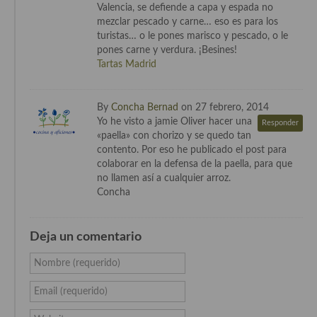
Valencia, se defiende a capa y espada no
Cocina de Guatemala
mezclar pescado y carne… eso es para los
turistas… o le pones marisco y pescado, o le
Cocina de Nicaragua
pones carne y verdura. ¡Besines!
Tartas Madrid
Cocina Ecuatoriana
Cocina Jamaicana
By
Concha Bernad
on 27 febrero, 2014
Yo he visto a jamie Oliver hacer una
Responder
Cocina Mexicana
«paella» con chorizo y se quedo tan
contento. Por eso he publicado el post para
Cocina peruana
colaborar en la defensa de la paella, para que
no llamen así a cualquier arroz.
Cocina de Oriente Medio
Concha
Cocina israelí
Deja un comentario
Cocina libanesa
Nombre (requerido)
Cocina Armenia
Email (requerido)
Cocina Siria