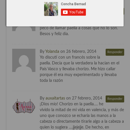
5 Comentaros
Recetas de fiesta, Navidad y días señalados
By
Rosa Borrás
on 25 febrero, 2014
Responder
Muy interesante. Mi padre es
Resumen tematicos de recetas
Valenciano y a pesar de ello, reconozco que
peco de llamar paella a cosas que no lo son.
Cocinas del mundo
Besos y feliz día.
Cocina Americana
By
Yolanda
on 26 febrero, 2014
Responder
Cocina Argentina
Yo discutí con un francés sobre la
paella. Decía que la verdadera la hacían en el
Cocina Brasileña
País Vasco y llevaba chorizo. Me hizo callar
porque él era muy experimentado y llevaba
Cocina colombiana
toda la razón
Cocina Cajún y Creole
By
auxaitartas
on 27 febrero, 2014
Responder
Cocina Venezolana
¡Dios mío! Chorizo en la paella…. he
vivido la mitad de mi vida en valencia, y más de
Cocina Cubana
uno que conozco se echaría las manos a la
cabeza o directamente tirarle algo a la cabeza a
Cocina de Estados Unidos
quien lo sugiera ….jjejejje. De hecho, en