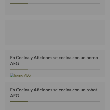
Cocina Luxemburgo
Cocina Polaca
Cocina portuguesa
Cocina Rusa
Cocina Sueca
Cocina Suiza
En Cocina y Aficiones se cocina con un horno
Cocina Turca
AEG
En Cocina y Aficiones se cocina con un robot
AEG