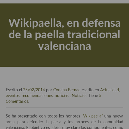
Actualidad y recomendaciones
Libros de cocina, repostería, gastronomía y más
Wikipaella, en defensa
Apuntes, estudios sobre temas interesantes e importantes
de la paella tradicional
Aceite de Oliva Virgen Extra (AOVE)
valenciana
Recetas maridadas con los mejores AOVES
Flores en la cocina recetas
Técnicas de emplatado
El mundo del vino y las bebidas
Escrito el
25/02/2014
por
Concha Bernad
escrito en
Actualidad,
Tiendas especiales
eventos, recomendaciones, noticias
,
Noticias
. Tiene
5
Comentarios
.
En la mesa: menaje, vajilla, técnicas de emplatado, decoración
Se ha presentado con todos los honores
“Wikipaella”
una nueva
Especias, hierbas, condimentos, espesantes y aditivos
arma para defender la paella y los arroces de la comunidad
valenciana. El objetivo es dejar muy claro los componentes, como