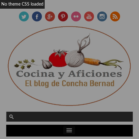
No theme CSS loaded