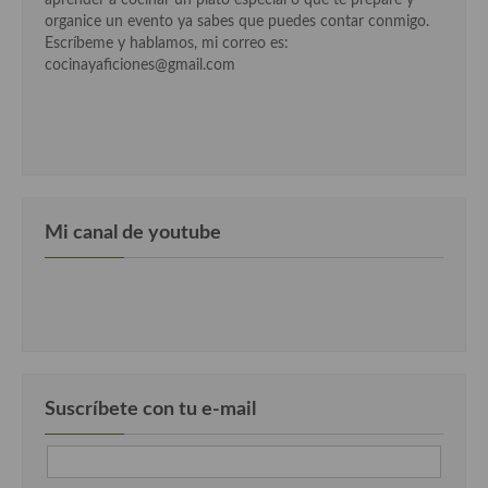
organice un evento ya sabes que puedes contar conmigo.
Cocina Andaluza
Escríbeme y hablamos, mi correo es:
cocinayaficiones@gmail.com
Cocina Aragonesa
Cocina Asturiana
Cocina Balear
Cocina Canaria
Mi canal de youtube
Cocina Castellana
Cocina Castilla – La Mancha
Cocina Catalana
Cocina Extremeña
Suscríbete con tu e-mail
Cocina Gallega
Cocina Madrileña