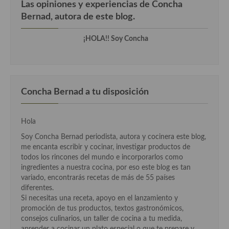
Las opiniones y experiencias de Concha
Cocina del Pacifico
Bernad, autora de este blog.
Cocina filipina
¡HOLA!! Soy Concha
Cocina de Hawái
Cocina de Madagascar
Cocina Africana
Concha Bernad a tu disposición
Cocina Sudafrinaca
Hola
Cocina del Congo
Soy Concha Bernad periodista, autora y cocinera este blog,
Cocina Sefardí
me encanta escribir y cocinar, investigar productos de
todos los rincones del mundo e incorporarlos como
Cocina Yoshoku
ingredientes a nuestra cocina, por eso este blog es tan
variado, encontrarás recetas de más de 55 países
Cocina callejera
diferentes.
Si necesitas una receta, apoyo en el lanzamiento y
Cocina fusión
promoción de tus productos, textos gastronómicos,
consejos culinarios, un taller de cocina a tu medida,
Cocinas de España
aprender a cocinar un plato especial o que te prepare y