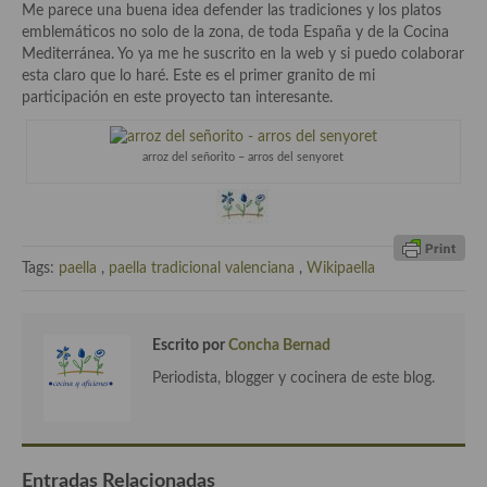
demás
Me parece una buena idea defender las tradiciones y los platos
emblemáticos no solo de la zona, de toda España y de la Cocina
Entrantes y primeros platos
Mediterránea. Yo ya me he suscrito en la web y si puedo colaborar
esta claro que lo haré. Este es el primer granito de mi
Ensaladas
participación en este proyecto tan interesante.
Entrantes
arroz del señorito – arros del senyoret
Gazpachos, salmorejos, sopas y cremas frías
Quínoa
Pasta
Tags:
paella
,
paella tradicional valenciana
,
Wikipaella
Arroces Y fideuás
Escrito por
Concha Bernad
Legumbres y cereales
Periodista, blogger y cocinera de este blog.
Cuscús
Huevos
Entradas Relacionadas
Masas elaboradas con harina, pizzas, quiches y demás