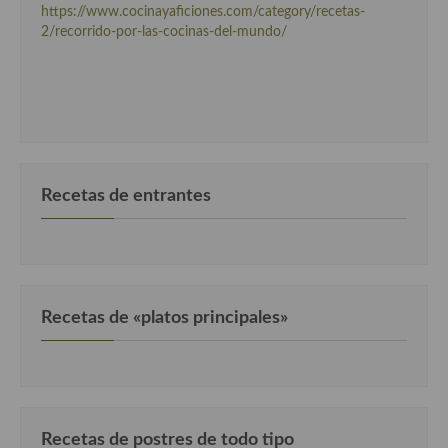
https://www.cocinayaficiones.com/category/recetas-
Cocina Danesa
2/recorrido-por-las-cocinas-del-mundo/
Cocina de la Republica Checa
Cocina de Polonia
Cocina de Ucrania
Cocina Eslovena
Recetas de entrantes
Cocina Francesa
Cocina Griega
Cocina Holandesa
Recetas de «platos principales»
Cocina Hungara
Cocina Irlanda
Cocina Italiana
Recetas de postres de todo tipo