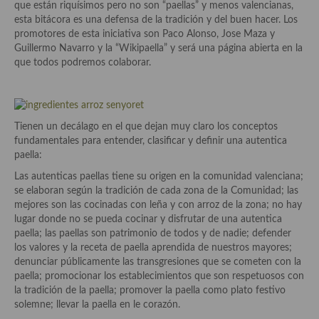
que están riquísimos pero no son “paellas” y menos valencianas,
Aderezos, salsas, vinagretas, especias, hierbas aromáticas o
esta bitácora es una defensa de la tradición y del buen hacer. Los
aditivos
promotores de esta iniciativa son Paco Alonso, Jose Maza y
Guillermo Navarro y la “Wikipaella” y será una página abierta en la
Especias, mezclas de especias
que todos podremos colaborar.
Hierbas aromáticas
Aceites
Tienen un decálago en el que dejan muy claro los conceptos
Mojos y pastas
fundamentales para entender, clasificar y definir una autentica
paella:
Sales y polvos
Las autenticas paellas tiene su origen en la comunidad valenciana;
se elaboran según la tradición de cada zona de la Comunidad; las
Salsas y mojos
mejores son las cocinadas con leña y con arroz de la zona; no hay
lugar donde no se pueda cocinar y disfrutar de una autentica
Adobos
paella; las paellas son patrimonio de todos y de nadie; defender
los valores y la receta de paella aprendida de nuestros mayores;
Aperitivos
denunciar públicamente las transgresiones que se cometen con la
paella; promocionar los establecimientos que son respetuosos con
Bebidas
la tradición de la paella; promover la paella como plato festivo
solemne; llevar la paella en le corazón.
Bocadillos, hamburguesas, sándwich, emparedados, tostas y