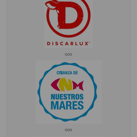
ooo
ooo