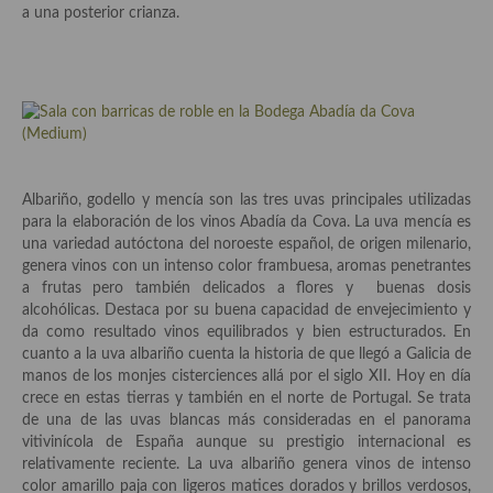
a una posterior crianza.
Plato principal
Aves
Carne
Pescado y Marisco
Albariño, godello y mencía son las tres uvas principales utilizadas
Postres y dulces
para la elaboración de los vinos Abadía da Cova. La uva mencía es
una variedad autóctona del noroeste español, de origen milenario,
Postres con frutas
genera vinos con un intenso color frambuesa, aromas penetrantes
a frutas pero también delicados a flores y buenas dosis
Quesos, recetas
alcohólicas. Destaca por su buena capacidad de envejecimiento y
da como resultado vinos equilibrados y bien estructurados. En
Salazones y encurtidos
cuanto a la uva albariño cuenta la historia de que llegó a Galicia de
manos de los monjes cisterciences allá por el siglo XII. Hoy en día
Recetas Especiales
crece en estas tierras y también en el norte de Portugal. Se trata
de una de las uvas blancas más consideradas en el panorama
Recetas de Cuaresma
vitivinícola de España aunque su prestigio internacional es
relativamente reciente. La uva albariño genera vinos de intenso
Recetas maridadas con los mejores AOVES
color amarillo paja con ligeros matices dorados y brillos verdosos,