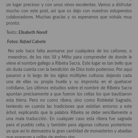
Historia de la gastronomía, platos celebres, cocineros, críticos,
un lugar precioso y con unos vinos excelentes. Vamos a disfrutar
historias culinarias y otras cosas
mucho con este post, así que os dejo con nuestros estupendos
colaboradores. Muchas gracias y os esperamos que volváis muy
Origen y evolución de la comida
pronto.
Protocolo y buenas maneras.
Texto:
Elisabeth Norell
Fotos
:
Rafael Calvete
Ocio – restaurantes, bares, tabernas
No solo hace falta asomarse por cualquiera de los cañones, o
Viajes eno-gastro-turísticos
meandros, de los ríos Sil y Miño para comprender de donde le
viene el nombre gallego a Ribeira Sacra. Este lugar es tan bello que
En El Candelero
sin duda cuenta con la bendición de Dios todo poderoso. Por aquí
pasaron a lo largo de los siglos múltiples culturas dejando cada
Las opiniones de la «Cocinera»
una de ellas su propia huella y su impronta en el quehacer
cotidiano. Los últimos estudios sobre el nombre de Ribeira Sacra
Prensa
apuntan precisamente a que fueron los celtas los que bautizaron
esta tierra. Pero no como ribera, sino como Robledal Sagrado,
Recetas
teniendo en cuenta las tradiciones que existían entorno a este
árbol, explicando que la palabra Ribeira se debe sencillamente a
Acompañamientos
una mala traducción. En cualquier caso esta ribera fue sagrada
para el pueblo celta, y también para algunas culturas posteriores
Airfryer recetas
ya que así lo demuestra la gran cantidad de monasterios y abadías
que aparecen a orillas de ambos ríos.