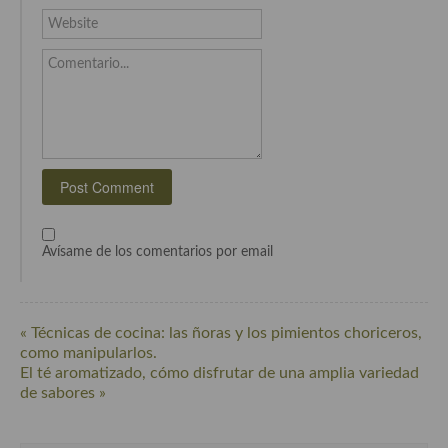
Cocina del Pacifico
Website
Cocina filipina
Comentario...
Cocina de Hawái
Cocina de Madagascar
Cocina Africana
Cocina Sudafrinaca
Cocina del Congo
Avísame de los comentarios por email
Cocina Sefardí
Cocina Yoshoku
« Técnicas de cocina: las ñoras y los pimientos choriceros,
como manipularlos.
Cocina callejera
El té aromatizado, cómo disfrutar de una amplia variedad
de sabores »
Cocina fusión
Cocinas de España