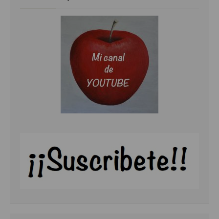
Cocina Danesa
Cocina de la Republica Checa
Cocina de Polonia
Cocina de Ucrania
Cocina Eslovena
Cocina Francesa
Cocina Griega
Cocina Holandesa
Cocina Hungara
Cocina Irlanda
Cocina Italiana