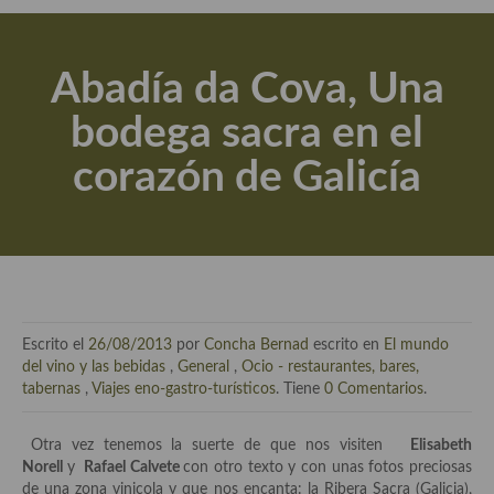
Actualidad y recomendaciones
Libros de cocina, repostería, gastronomía y más
Abadía da Cova, Una
Apuntes, estudios sobre temas interesantes e importantes
bodega sacra en el
Aceite de Oliva Virgen Extra (AOVE)
corazón de Galicía
Recetas maridadas con los mejores AOVES
Flores en la cocina recetas
Técnicas de emplatado
El mundo del vino y las bebidas
Escrito el
26/08/2013
por
Concha Bernad
escrito en
El mundo
Tiendas especiales
del vino y las bebidas
,
General
,
Ocio - restaurantes, bares,
tabernas
,
Viajes eno-gastro-turísticos
. Tiene
0 Comentarios
.
En la mesa: menaje, vajilla, técnicas de emplatado, decoración
Otra vez tenemos la suerte de que nos visiten
Elisabeth
Especias, hierbas, condimentos, espesantes y aditivos
Norell
y
Rafael Calvete
con otro texto y con unas fotos preciosas
de una zona vinicola y que nos encanta: la Ribera Sacra (Galicia),