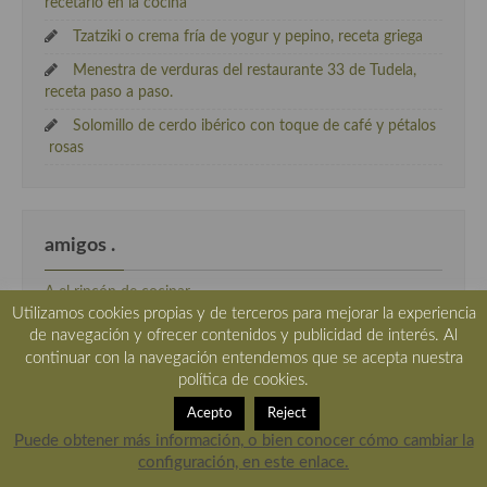
recetario en la cocina
Tzatziki o crema fría de yogur y pepino, receta griega
Menestra de verduras del restaurante 33 de Tudela,
receta paso a paso.
Solomillo de cerdo ibérico con toque de café y pétalos
rosas
amigos .
A el rincón de cocinar
Utilizamos cookies propias y de terceros para mejorar la experiencia
Acivecheria
de navegación y ofrecer contenidos y publicidad de interés. Al
continuar con la navegación entendemos que se acepta nuestra
AdoroCocinar
política de cookies.
Chef Manolito
Acepto
Reject
cocineros de verdad
Puede obtener más información, o bien conocer cómo cambiar la
EL mundo a bocados
configuración, en este enlace.