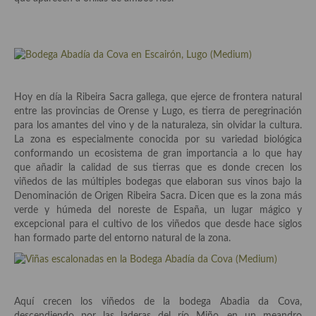
Aderezos, salsas, vinagretas, especias, hierbas aromáticas o
aditivos
Especias, mezclas de especias
Hierbas aromáticas
Hoy en día la Ribeira Sacra gallega, que ejerce de frontera natural
Aceites
entre las provincias de Orense y Lugo, es tierra de peregrinación
para los amantes del vino y de la naturaleza, sin olvidar la cultura.
Mojos y pastas
La zona es especialmente conocida por su variedad biológica
conformando un ecosistema de gran importancia a lo que hay
Sales y polvos
que añadir la calidad de sus tierras que es donde crecen los
viñedos de las múltiples bodegas que elaboran sus vinos bajo la
Salsas y mojos
Denominación de Origen Ribeira Sacra. Dicen que es la zona más
verde y húmeda del noreste de España, un lugar mágico y
Adobos
excepcional para el cultivo de los viñedos que desde hace siglos
han formado parte del entorno natural de la zona.
Aperitivos
Bebidas
Aquí crecen los viñedos de la bodega Abadia da Cova,
Bocadillos, hamburguesas, sándwich, emparedados, tostas y