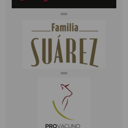
ooo
ooo