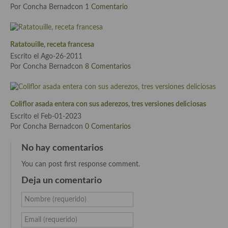
Por Concha Bernadcon
1 Comentario
Cocina Azerí (Azerbaiyán)
Cocina de Egipto
Ratatouille, receta francesa
Cocina de Tunez
Escrito el Ago-26-2011
Por Concha Bernadcon
8 Comentarios
Cocina Oriental
Cocina Tailandesa
Coliflor asada entera con sus aderezos, tres versiones deliciosas
Cocina Japonesa
Escrito el Feb-01-2023
Por Concha Bernadcon
0 Comentarios
Cocina Vietnamita
No hay comentarios
Cocina camboyana
You can post first response comment.
Cocina Coreana
Deja un comentario
Cocina HIndú
Nombre (requerido)
Cocina China
Email (requerido)