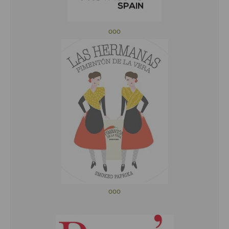
ooo
ooo