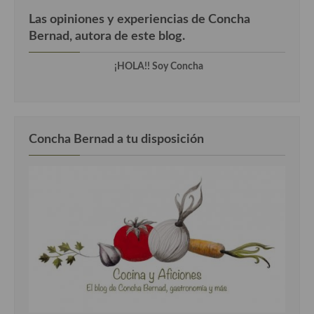
Las opiniones y experiencias de Concha
Cocina Andaluza
Bernad, autora de este blog.
Cocina Aragonesa
¡HOLA!! Soy Concha
Cocina Asturiana
Cocina Balear
Concha Bernad a tu disposición
Cocina Canaria
Cocina Castellana
Cocina Castilla – La Mancha
Cocina Catalana
Cocina Extremeña
Cocina Gallega
Cocina Madrileña