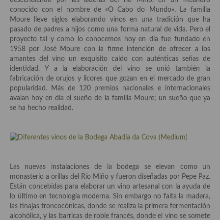
descendiendo por las laderas del río Miño, en un meandro
demás
conocido con el nombre de «O Cabo do Mundo». La familia
Moure lleve siglos elaborando vinos en una tradición que ha
Entrantes y primeros platos
pasado de padres a hijos como una forma natural de vida. Pero el
proyecto tal y como lo conocemos hoy en día fue fundado en
Ensaladas
1958 por José Moure con la firme intención de ofrecer a los
amantes del vino un exquisito caldo con auténticas señas de
Entrantes
identidad. Y a la elaboración del vino se unió también la
fabricación de orujos y licores que gozan en el mercado de gran
Gazpachos, salmorejos, sopas y cremas frías
popularidad. Más de 120 premios nacionales e internacionales
avalan hoy en día el sueño de la familia Moure; un sueño que ya
Quínoa
se ha hecho realidad.
Pasta
Arroces Y fideuás
Legumbres y cereales
Las nuevas instalaciones de la bodega se elevan como un
monasterio a orillas del Río Miño y fueron diseñadas por Pepe Paz.
Cuscús
Están concebidas para elaborar un vino artesanal con la ayuda de
lo último en tecnología moderna. Sin embargo no falta la madera,
Huevos
las tinajas troncocónicas, donde se realiza la primera fermentación
alcohólica, y las barricas de roble francés, donde el vino se somete
Masas elaboradas con harina, pizzas, quiches y demás