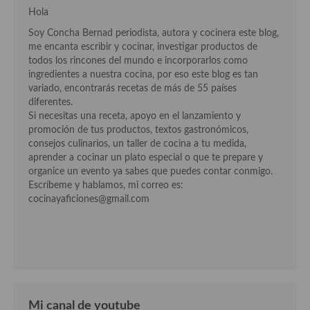
Hola
Cocina Murciana
Soy Concha Bernad periodista, autora y cocinera este blog,
me encanta escribir y cocinar, investigar productos de
Cocina Navarra
todos los rincones del mundo e incorporarlos como
ingredientes a nuestra cocina, por eso este blog es tan
Cocina Riojana
variado, encontrarás recetas de más de 55 países
diferentes.
Cocina Valenciana
Si necesitas una receta, apoyo en el lanzamiento y
promoción de tus productos, textos gastronómicos,
Cocina Vasca
consejos culinarios, un taller de cocina a tu medida,
aprender a cocinar un plato especial o que te prepare y
Cocina Europea
organice un evento ya sabes que puedes contar conmigo.
Escríbeme y hablamos, mi correo es:
Cocina Alemana
cocinayaficiones@gmail.com
Cocina Austriaca
Cocina Belga
Cocina Britanica
Cocina Bulgara
Mi canal de youtube