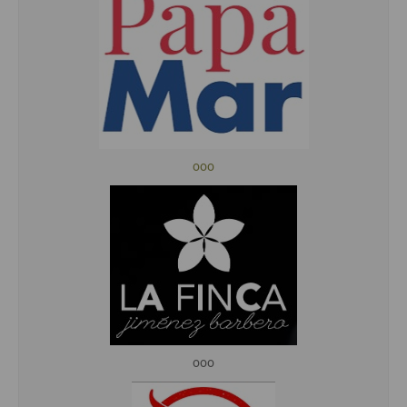
ooo
ooo