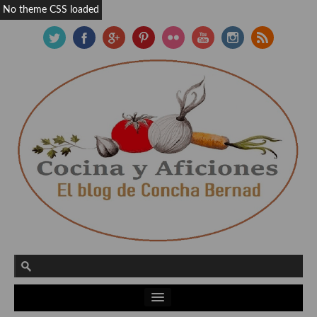
No theme CSS loaded