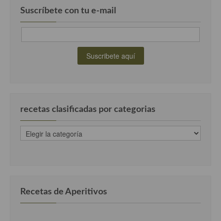
Cocina Luxemburgo
Suscríbete con tu e-mail
Cocina Polaca
Cocina portuguesa
Cocina Rusa
Cocina Sueca
Cocina Suiza
recetas clasificadas por categorias
Cocina Turca
recetas
clasificadas
por
categorias
Recetas de Aperitivos