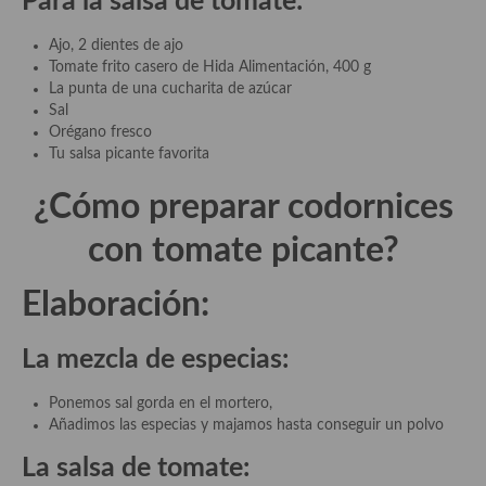
Para la salsa de tomate:
Plato principal
Ajo, 2 dientes de ajo
Tomate frito casero de Hida Alimentación, 400 g
Aves
La punta de una cucharita de azúcar
Sal
Carne
Orégano fresco
Tu salsa picante favorita
Pescado y Marisco
¿Cómo preparar
codornices
Postres y dulces
con tomate picante
?
Postres con frutas
Elaboración:
Quesos, recetas
Salazones y encurtidos
La mezcla de especias:
Recetas Especiales
Ponemos sal gorda en el mortero,
Añadimos las especias y majamos hasta conseguir un polvo
Recetas de Cuaresma
La salsa de tomate:
Recetas maridadas con los mejores AOVES