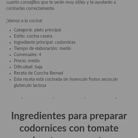
cuanto consejillos que te serán muy útiles y te ayudarán a
Aderezos, salsas, vinagretas, especias, hierbas aromáticas o
cocinarlas correctamente.
aditivos
¡Vamos a la cocina!
Especias, mezclas de especias
Categoría: plato principal
Hierbas aromáticas
Estilo: cocina casera
Ingrediente principal: codornices
Aceites
Tiempo de elaboración: medio
Comensales: 4
Mojos y pastas
Precio: medio
Dificultad: baja
Sales y polvos
Receta de Concha Bernad
Esta receta está cocinada sin huevo,sin frutos secos,sin
Salsas y mojos
gluten,sin lactosa
Adobos
Aperitivos
Ingredientes para preparar
Bebidas
codornices con tomate
Bocadillos, hamburguesas, sándwich, emparedados, tostas y