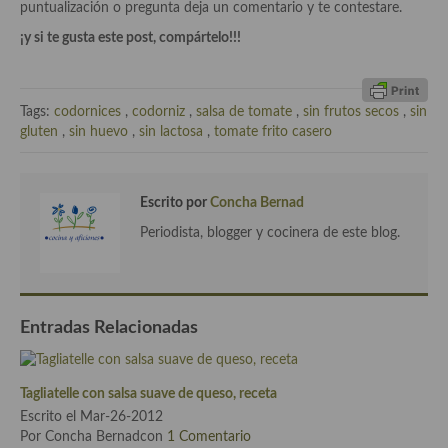
puntualización o pregunta deja un comentario y te contestare.
Cocina Azerí (Azerbaiyán)
¡y si te gusta este post, compártelo!!!
Cocina de Egipto
Cocina de Tunez
Tags:
codornices
,
codorniz
,
salsa de tomate
,
sin frutos secos
,
sin
gluten
,
sin huevo
,
sin lactosa
,
tomate frito casero
Cocina Oriental
Cocina Tailandesa
Escrito por
Concha Bernad
Cocina Japonesa
Periodista, blogger y cocinera de este blog.
Cocina Vietnamita
Cocina camboyana
Entradas Relacionadas
Cocina Coreana
Cocina HIndú
Tagliatelle con salsa suave de queso, receta
Cocina China
Escrito el Mar-26-2012
Por Concha Bernadcon
1 Comentario