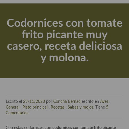
Actualidad y recomendaciones
Libros de cocina, repostería, gastronomía y más
Codornices con tomate
Apuntes, estudios sobre temas interesantes e importantes
frito picante muy
Aceite de Oliva Virgen Extra (AOVE)
casero, receta deliciosa
Recetas maridadas con los mejores AOVES
y molona.
Flores en la cocina recetas
Técnicas de emplatado
El mundo del vino y las bebidas
Tiendas especiales
Escrito el
29/11/2023
por
Concha Bernad
escrito en
Aves
,
En la mesa: menaje, vajilla, técnicas de emplatado, decoración
General
,
Plato principal
,
Recetas
,
Salsas y mojos
. Tiene
5
Comentarios
.
Especias, hierbas, condimentos, espesantes y aditivos
Con estas codornices con
codornices con tomate frito picante