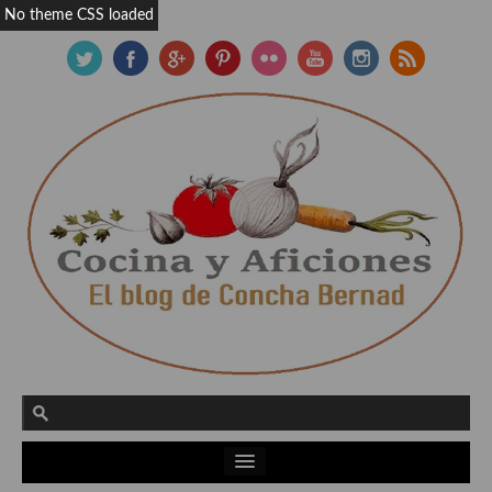
No theme CSS loaded