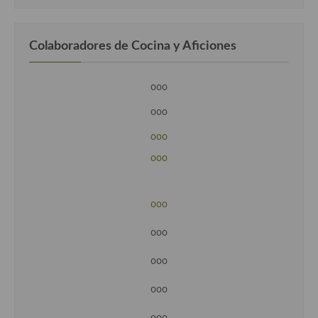
Colaboradores de Cocina y Aficiones
ooo
ooo
ooo
ooo
ooo
ooo
ooo
ooo
ooo