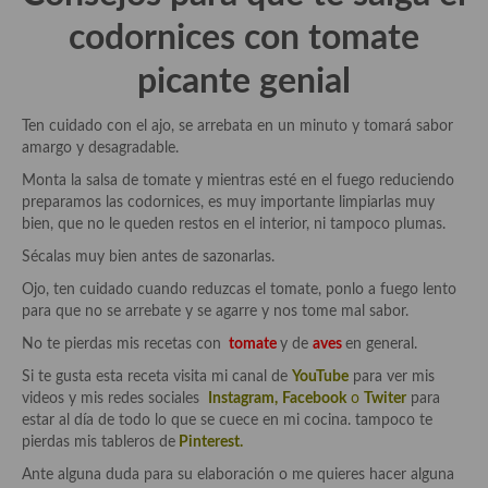
Cocina de Guatemala
codornices con
tomate
Cocina de Nicaragua
picante genial
Cocina Ecuatoriana
Ten cuidado con el ajo, se arrebata en un minuto y tomará sabor
amargo y desagradable.
Cocina Jamaicana
Monta la salsa de tomate y mientras esté en el fuego reduciendo
Cocina Mexicana
preparamos las codornices, es muy importante limpiarlas muy
bien, que no le queden restos en el interior, ni tampoco plumas.
Cocina peruana
Sécalas muy bien antes de sazonarlas.
Cocina de Oriente Medio
Ojo, ten cuidado cuando reduzcas el tomate, ponlo a fuego lento
para que no se arrebate y se agarre y nos tome mal sabor.
Cocina israelí
No te pierdas mis recetas con
tomate
y de
aves
en general.
Cocina libanesa
Si te gusta esta receta visita mi canal de
YouTube
para ver mis
videos y mis redes sociales
Instagram
,
Facebook
o
Twiter
para
Cocina Armenia
estar al día de todo lo que se cuece en mi cocina. tampoco te
pierdas mis tableros de
Pinterest.
Cocina Siria
Ante alguna duda para su elaboración o me quieres hacer alguna