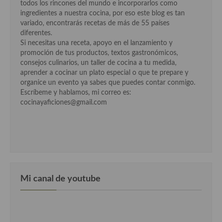
todos los rincones del mundo e incorporarlos como
Cocina Luxemburgo
ingredientes a nuestra cocina, por eso este blog es tan
variado, encontrarás recetas de más de 55 países
Cocina Polaca
diferentes.
Si necesitas una receta, apoyo en el lanzamiento y
Cocina portuguesa
promoción de tus productos, textos gastronómicos,
consejos culinarios, un taller de cocina a tu medida,
Cocina Rusa
aprender a cocinar un plato especial o que te prepare y
organice un evento ya sabes que puedes contar conmigo.
Cocina Sueca
Escríbeme y hablamos, mi correo es:
cocinayaficiones@gmail.com
Cocina Suiza
Cocina Turca
Mi canal de youtube