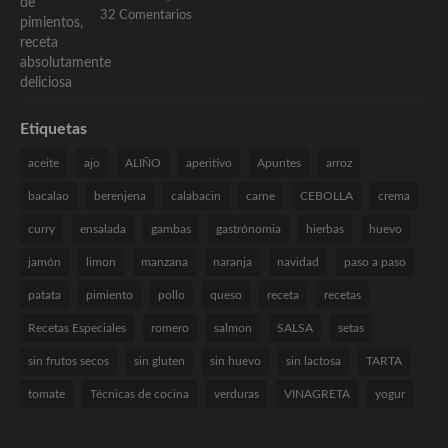
32 Comentarios
Etiquetas
aceite
ajo
ALIÑO
aperitivo
Apuntes
arroz
bacalao
berenjena
calabacin
carne
CEBOLLA
crema
curry
ensalada
gambas
gastrónomia
hierbas
huevo
jamón
limon
manzana
naranja
navidad
paso a paso
patata
pimiento
pollo
queso
receta
recetas
Recetas Especiales
romero
salmon
SALSA
setas
sin frutos secos
sin gluten
sin huevo
sin lactosa
TARTA
tomate
Técnicas de cocina
verduras
VINAGRETA
yogur