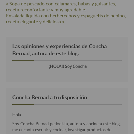
« Sopa de pescado con calamares, habas y guisantes,
Cocina Danesa
receta reconfortante y muy agradable.
Ensalada liquida con berberechos y espaguetis de pepino,
Cocina de la Republica Checa
receta elegante y deliciosa »
Cocina de Polonia
Cocina de Ucrania
Las opiniones y experiencias de Concha
Bernad, autora de este blog.
Cocina Eslovena
Cocina Francesa
¡HOLA!! Soy Concha
Cocina Griega
Cocina Holandesa
Concha Bernad a tu disposición
Cocina Hungara
Cocina Irlanda
Hola
Soy Concha Bernad periodista, autora y cocinera este blog,
Cocina Italiana
me encanta escribir y cocinar, investigar productos de