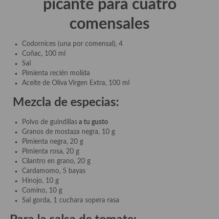
picante
para cuatro
demás
comensales
Entrantes y primeros platos
Ensaladas
Codornices (una por comensal), 4
Coñac, 100 ml
Entrantes
Sal
Pimienta recién molida
Gazpachos, salmorejos, sopas y cremas frías
Aceite de Oliva Virgen Extra, 100 ml
Mezcla de especias
:
Quínoa
Pasta
Polvo de guindillas
a tu gusto
Granos de mostaza negra, 10 g
Arroces Y fideuás
Pimienta negra, 20 g
Pimienta rosa, 20 g
Legumbres y cereales
Cilantro en grano, 20 g
Cardamomo, 5 bayas
Cuscús
Hinojo, 10 g
Comino, 10 g
Huevos
Sal gorda, 1 cuchara sopera rasa
Masas elaboradas con harina, pizzas, quiches y demás