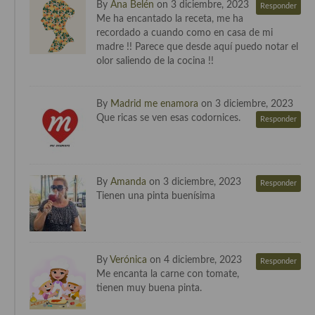
By
Ana Belén
on 3 diciembre, 2023
Responder
Me ha encantado la receta, me ha
Cocina Andaluza
recordado a cuando como en casa de mi
madre !! Parece que desde aquí puedo notar el
Cocina Aragonesa
olor saliendo de la cocina !!
Cocina Asturiana
By
Madrid me enamora
on 3 diciembre, 2023
Cocina Balear
Que ricas se ven esas codornices.
Responder
Cocina Canaria
Cocina Castellana
By
Amanda
on 3 diciembre, 2023
Responder
Tienen una pinta buenísima
Cocina Castilla – La Mancha
Cocina Catalana
Cocina Extremeña
By
Verónica
on 4 diciembre, 2023
Responder
Me encanta la carne con tomate,
Cocina Gallega
tienen muy buena pinta.
Cocina Madrileña