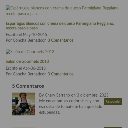
Cocina del Pacifico
Cocina filipina
Espárragos blancos con crema de queso Parmigiano Reggiano,
Cocina de Hawái
receta paso a paso.
Escrito el May-10-2015
Cocina de Madagascar
Por Concha Bernadcon
3 Comentarios
Cocina Africana
Cocina Sudafrinaca
Salón de Gourmets 2013
Escrito el Abr-06-2013
Cocina del Congo
Por Concha Bernadcon
0 Comentarios
Cocina Sefardí
5 Comentaros
Cocina Yoshoku
By Chary Serrano on 3 diciembre, 2023
Me encantan las codornices y con
Responder
Cocina callejera
esa salsa de tomate te han quedado
estupendas.
Cocina fusión
Cocinas de España