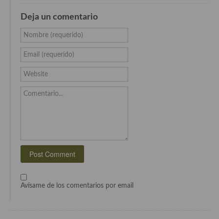
Cocina Murciana
Deja un comentario
Cocina Navarra
Nombre (requerido)
Cocina Riojana
Email (requerido)
Cocina Valenciana
Website
Cocina Vasca
Comentario...
Cocina Europea
Cocina Alemana
Cocina Austriaca
Cocina Belga
Avísame de los comentarios por email
Cocina Britanica
Cocina Bulgara