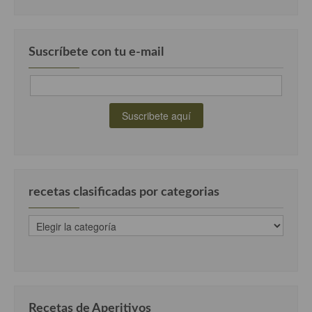
Suscríbete con tu e-mail
recetas clasificadas por categorias
recetas
clasificadas
por
categorias
Recetas de Aperitivos