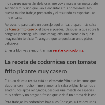
Historia de la gastronomía, platos celebres, cocineros, críticos,
muy casero
que están deliciosas, me voy a marcar un mega plato
historias culinarias y otras cosas
sencillo y muy rico que van a encantar a tus comensales. No
cuesta mucho trabajo prepararlo y el resultado es espectacular,
Origen y evolución de la comida
¡me encanta!
Protocolo y buenas maneras.
Aprovecho para darte un consejo aquí arriba, prepara más salsa
de
tomate frito casero
, el triple si puedes, después la que sobre la
Ocio – restaurantes, bares, tabernas
congelas y conseguirás unos espaguetis, una carne o lo que la
imaginación te dicte. Te aseguro que te quedaran unos platos
Viajes eno-gastro-turísticos
deliciosos.
En este blog vas a encontrar más
recetas con codorniz
:
En El Candelero
La receta de codornices con tomate
Las opiniones de la «Cocinera»
frito picante muy casero
Prensa
Recetas
El truco de esta receta está en el
tomate frito
que tenemos que
elaborar con mucho mimo y amor, a la salsa original le vamos a
Acompañamientos
añadir unos ajitos rehogados, después una mezcla de especias
muy cañera y un orégano fresco que le dará un aroma delicioso.
Airfryer recetas
Para trabajar las codornices baja a los Consejos, allí te doy unos