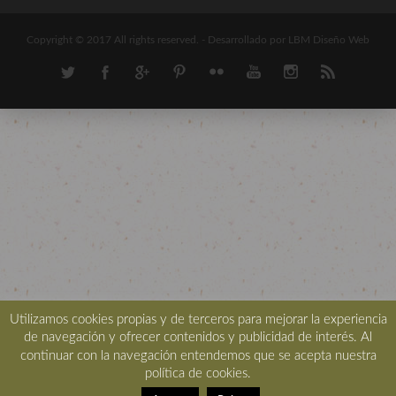
Copyright © 2017 All rights reserved. -
Desarrollado por LBM Diseño Web
Utilizamos cookies propias y de terceros para mejorar la experiencia
de navegación y ofrecer contenidos y publicidad de interés. Al
continuar con la navegación entendemos que se acepta nuestra
política de cookies.