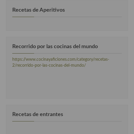
Cocina Danesa
Recetas de Aperitivos
Cocina de la Republica Checa
Cocina de Polonia
Cocina de Ucrania
Recorrido por las cocinas del mundo
Cocina Eslovena
https://www.cocinayaficiones.com/category/recetas-
2/recorrido-por-las-cocinas-del-mundo/
Cocina Francesa
Cocina Griega
Cocina Holandesa
Cocina Hungara
Recetas de entrantes
Cocina Irlanda
Cocina Italiana