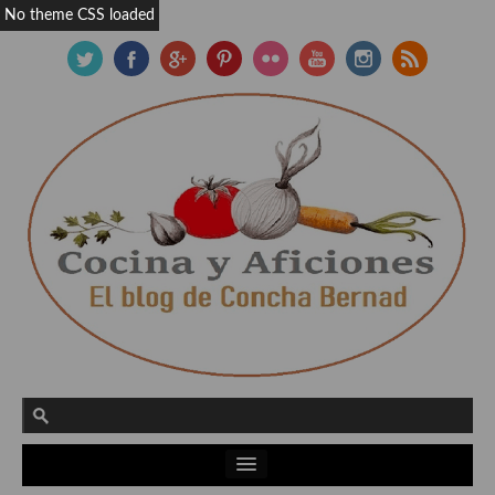
No theme CSS loaded