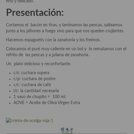
fino y delicado.
Presentación:
Plato principal
Aves
Cortamos el bacón en tiras, y laminamos las pencas, salteamos
junto a los piñones a fuego vivo para que nos queden crujientes.
Carne
Hacemos espaguetis con la zanahoria y los freímos.
Pescado y Marisco
Colocamos el puré muy caliente en un bol y lo rematamos con el
refrito de las pencas y a juliana de zanahoria.
Postres y dulces
Un plato delicioso y reconfortante.
Postres con frutas
c/s: cuchara sopera
c/p: cuchara de postre
Quesos, recetas
c/c: cuchara de café
l/c: la cantidad necesaria
Salazones y encurtidos
1 vaso de chupito = 100 ml.
AOVE = Aceite de Oliva Virgen Extra
Recetas Especiales
Recetas de Cuaresma
Recetas maridadas con los mejores AOVES