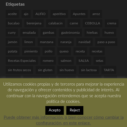
Etiquetas
aceite
ajo
ALIÑO
aperitivo
Apuntes
arroz
bacalao
berenjena
calabacin
carne
CEBOLLA
crema
curry
ensalada
gambas
gastrónomia
hierbas
huevo
jamón
limon
manzana
naranja
navidad
paso a paso
patata
pimiento
pollo
queso
receta
recetas
Recetas Especiales
romero
salmon
SALSA
setas
sin frutos secos
sin gluten
sin huevo
sin lactosa
TARTA
tomate
Técnicas de cocina
verduras
VINAGRETA
yogur
Utilizamos cookies propias y de terceros para mejorar la experiencia
de navegación y ofrecer contenidos y publicidad de interés. Al
continuar con la navegación entendemos que se acepta nuestra
política de cookies.
Copyright © 2017 All rights reserved. -
Desarrollado por LBM Diseño Web
Acepto
Reject
Puede obtener más información, o bien conocer cómo cambiar la
configuración, en este enlace.