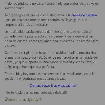
Historia de la gastronomía, platos celebres, cocineros, críticos,
mejor buenísimo y no desentonara nada con platos de gran valor
historias culinarias y otras cosas
gastronómico.
Origen y evolución de la comida
Te propongo está crema como alternativa a la
crema de castaña
,
igual de rica pero mucho mas económica. Te aseguro que
Protocolo y buenas maneras.
sorprenderá a tus comensales.
Le he añadido calabacín para darle textura ya que no quiero
Ocio – restaurantes, bares, tabernas
ponerle mucha patata, solo una y pequeña para que le de un
poco de cuerpo. como resultado final queremos una crema ligera
Viajes eno-gastro-turísticos
y suave.
En El Candelero
Como va a ser plato de fiesta no te olvides añadir a nuestra rica
crema una nuez o dos (30/60 g) de mantequilla, es la guinda del
Las opiniones de la «Cocinera»
pastel, ya que le aporta mucho sabor, suavidad y le da el toque
mágico que hace que sea perfecta.
Prensa
En este blog hay muchas mas cremas, frias y calientes, visita la
seccion y encontraras unas cuantas ideas.
Recetas
Cremas, sopas frías y gazpachos
Acompañamientos
¡No te lo pierdas, es una autentica delicia!!!
Airfryer recetas