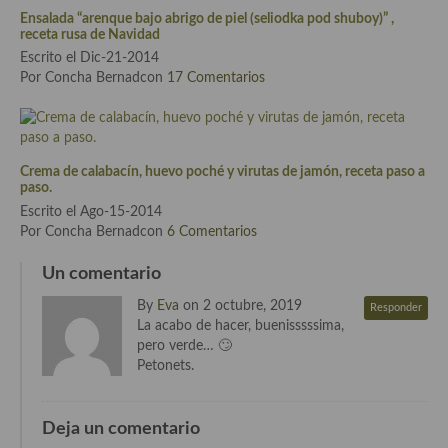
Ensalada “arenque bajo abrigo de piel (seliodka pod shuboy)” ,
Cocina de Guatemala
receta rusa de Navidad
Escrito el Dic-21-2014
Cocina de Nicaragua
Por Concha Bernadcon
17 Comentarios
Cocina Ecuatoriana
Cocina Jamaicana
Crema de calabacín, huevo poché y virutas de jamón, receta paso a
Cocina Mexicana
paso.
Escrito el Ago-15-2014
Cocina peruana
Por Concha Bernadcon
6 Comentarios
Cocina de Oriente Medio
Un comentario
Cocina israelí
By
Eva
on 2 octubre, 2019
Responder
La acabo de hacer, buenisssssima,
Cocina libanesa
pero verde… 🙄
Petonets.
Cocina Armenia
Cocina Siria
Deja un comentario