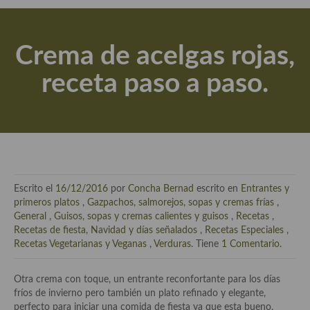
Actualidad y recomendaciones
Libros de cocina, repostería, gastronomía y más
Crema de acelgas rojas,
Apuntes, estudios sobre temas interesantes e importantes
receta paso a paso.
Aceite de Oliva Virgen Extra (AOVE)
Recetas maridadas con los mejores AOVES
Flores en la cocina recetas
Técnicas de emplatado
Escrito el
16/12/2016
por
Concha Bernad
escrito en
Entrantes y
El mundo del vino y las bebidas
primeros platos
,
Gazpachos, salmorejos, sopas y cremas frías
,
General
,
Guisos, sopas y cremas calientes y guisos
,
Recetas
,
Tiendas especiales
Recetas de fiesta, Navidad y días señalados
,
Recetas Especiales
,
Recetas Vegetarianas y Veganas
,
Verduras
. Tiene
1 Comentario
.
En la mesa: menaje, vajilla, técnicas de emplatado, decoración
Otra crema con toque, un entrante reconfortante para los días
Especias, hierbas, condimentos, espesantes y aditivos
fríos de invierno pero también un plato refinado y elegante,
perfecto para iniciar una comida de fiesta ya que esta bueno,