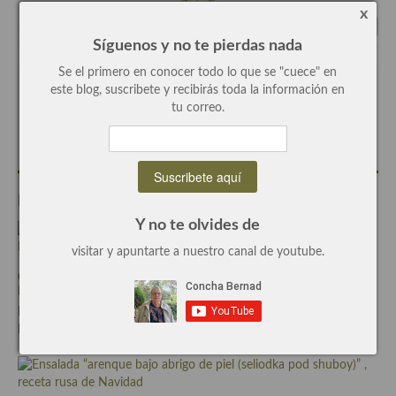
x
Recetas de fiesta, Navidad y días señalados
Síguenos y no te pierdas nada
Resumen tematicos de recetas
Se el primero en conocer todo lo que se "cuece" en
este blog, suscribete y recibirás toda la información en
Escrito por
Concha Bernad
Cocinas del mundo
tu correo.
Periodista, blogger y cocinera de este blog.
Cocina Americana
Cocina Argentina
Entradas Relacionadas
Cocina Brasileña
Y no te olvides de
Cocina colombiana
visitar y apuntarte a nuestro canal de youtube.
Cocina Cajún y Creole
Carne de cerdo cocinada en agua de coco -Cách làm THỊT KHO
NƯỚC DỪA HỘT VỊT-
Cocina Venezolana
Escrito el Sep-18-2016
Por Concha Bernadcon
11 Comentarios
Cocina Cubana
Cocina de Estados Unidos