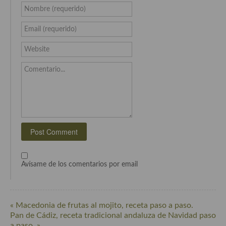
Cocina Azerí (Azerbaiyán)
Nombre (requerido)
Cocina de Egipto
Email (requerido)
Cocina de Tunez
Website
Cocina Oriental
Comentario...
Cocina Tailandesa
Cocina Japonesa
Cocina Vietnamita
Cocina camboyana
Avísame de los comentarios por email
Cocina Coreana
Cocina HIndú
« Macedonia de frutas al mojito, receta paso a paso.
Cocina China
Pan de Cádiz, receta tradicional andaluza de Navidad paso
a paso. »