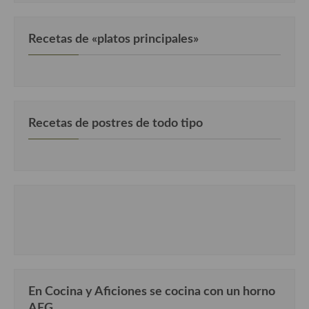
Cocina Luxemburgo
Cocina Polaca
Recetas de «platos principales»
Cocina portuguesa
Cocina Rusa
Cocina Sueca
Recetas de postres de todo tipo
Cocina Suiza
Cocina Turca
En Cocina y Aficiones se cocina con un horno
AEG