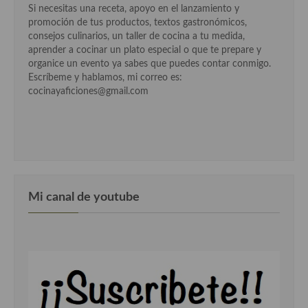
Si necesitas una receta, apoyo en el lanzamiento y
promoción de tus productos, textos gastronómicos,
Cocina Andaluza
consejos culinarios, un taller de cocina a tu medida,
aprender a cocinar un plato especial o que te prepare y
Cocina Aragonesa
organice un evento ya sabes que puedes contar conmigo.
Escríbeme y hablamos, mi correo es:
Cocina Asturiana
cocinayaficiones@gmail.com
Cocina Balear
Cocina Canaria
Cocina Castellana
Cocina Castilla – La Mancha
Mi canal de youtube
Cocina Catalana
Cocina Extremeña
Cocina Gallega
Cocina Madrileña