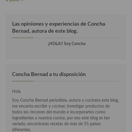
Cocina del Pacifico
Cocina filipina
Las opiniones y experiencias de Concha
Cocina de Hawái
Bernad, autora de este blog.
Cocina de Madagascar
¡HOLA!! Soy Concha
Cocina Africana
Cocina Sudafrinaca
Cocina del Congo
Concha Bernad a tu disposición
Cocina Sefardí
Hola
Cocina Yoshoku
Soy Concha Bernad periodista, autora y cocinera este blog,
me encanta escribir y cocinar, investigar productos de
Cocina callejera
todos los rincones del mundo e incorporarlos como
ingredientes a nuestra cocina, por eso este blog es tan
Cocina fusión
variado, encontrarás recetas de más de 55 países
diferentes.
Cocinas de España