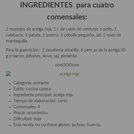
INGREDIENTES para cuatro
Aderezos, salsas, vinagretas, especias, hierbas aromáticas o
aditivos
comensales:
Especias, mezclas de especias
2 manojos de acelga roja, 1 l. de caldo de verduras o pollo, 1
Hierbas aromáticas
calabacín, 1 patata, 1 puerro, 1 cebolla pequeña, sal, 1 nuez de
mantequilla
Aceites
Para la guarnición: 1 zanahoria amarilla, 6 pencas de la acelga,50
g e bacon, piñones, Aove, sal, pimienta.
Mojos y pastas
oooOOOooo
Sales y polvos
Salsas y mojos
Categoría: entrante
Estilo: cocina casera
Adobos
Ingrediente principal: acelga roja
Tiempo de elaboración: corto
Aperitivos
Comensales: 4
Precio: económico
Bebidas
Dificultad: baja
Esta receta no contiene gluten, lactosa, huevos.
Bocadillos, hamburguesas, sándwich, emparedados, tostas y