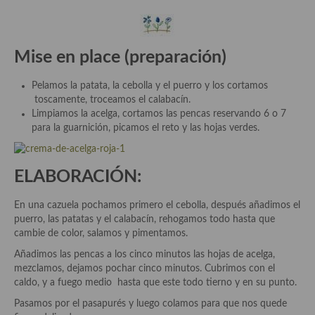
demás
Entrantes y primeros platos
Mise en place (preparación)
Ensaladas
Pelamos la patata, la cebolla y el puerro y los cortamos
Entrantes
toscamente, troceamos el calabacín.
Limpiamos la acelga, cortamos las pencas reservando 6 o 7
Gazpachos, salmorejos, sopas y cremas frías
para la guarnición, picamos el reto y las hojas verdes.
Quínoa
ELABORACIÓN:
Pasta
Arroces Y fideuás
En una cazuela pochamos primero el cebolla, después añadimos el
puerro, las patatas y el calabacín, rehogamos todo hasta que
Legumbres y cereales
cambie de color, salamos y pimentamos.
Añadimos las pencas a los cinco minutos las hojas de acelga,
Cuscús
mezclamos, dejamos pochar cinco minutos. Cubrimos con el
caldo, y a fuego medio hasta que este todo tierno y en su punto.
Huevos
Pasamos por el pasapurés y luego colamos para que nos quede
Masas elaboradas con harina, pizzas, quiches y demás