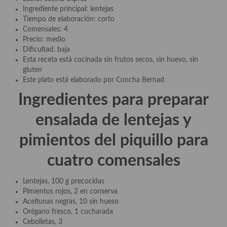
Aderezos, salsas, vinagretas, especias, hierbas aromáticas o
Ingrediente principal: lentejas
aditivos
Tiempo de elaboración: corto
Comensales: 4
Especias, mezclas de especias
Precio: medio
Dificultad: baja
Hierbas aromáticas
Esta receta está cocinada sin frutos secos, sin huevo, sin
gluten
Aceites
Este plato está elaborado por Concha Bernad
Ingredientes para preparar
Mojos y pastas
ensalada de lentejas y
Sales y polvos
pimientos del piquillo
para
Salsas y mojos
cuatro comensales
Adobos
Aperitivos
Lentejas, 100 g precocidas
Pimientos rojos, 2 en conserva
Bebidas
Aceitunas negras, 10 sin hueso
Orégano fresco, 1 cucharada
Bocadillos, hamburguesas, sándwich, emparedados, tostas y
Cebolletas, 3