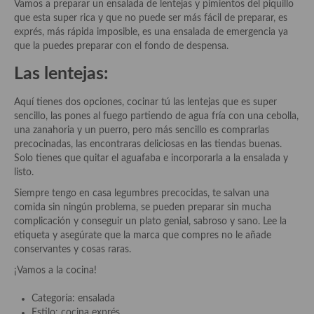
Historia de la gastronomía, platos celebres, cocineros, críticos,
Vamos a preparar un ensalada de lentejas y pimientos del piquillo
historias culinarias y otras cosas
que esta super rica y que no puede ser más fácil de preparar, es
exprés, más rápida imposible, es una ensalada de emergencia ya
Origen y evolución de la comida
que la puedes preparar con el fondo de despensa.
Las lentejas:
Protocolo y buenas maneras.
Ocio – restaurantes, bares, tabernas
Aquí tienes dos opciones, cocinar tú las lentejas que es super
sencillo, las pones al fuego partiendo de agua fría con una cebolla,
Viajes eno-gastro-turísticos
una zanahoria y un puerro, pero más sencillo es comprarlas
precocinadas, las encontraras deliciosas en las tiendas buenas.
En El Candelero
Solo tienes que quitar el aguafaba e incorporarla a la ensalada y
listo.
Las opiniones de la «Cocinera»
Siempre tengo en casa legumbres precocidas, te salvan una
comida sin ningún problema, se pueden preparar sin mucha
Prensa
complicación y conseguir un plato genial, sabroso y sano. Lee la
etiqueta y asegúrate que la marca que compres no le añade
Recetas
conservantes y cosas raras.
Acompañamientos
¡Vamos a la cocina!
Airfryer recetas
Categoría: ensalada
Estilo: cocina exprés