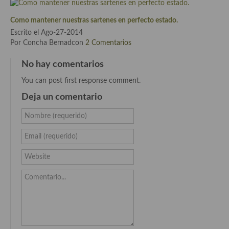
Cocina Azerí (Azerbaiyán)
Como mantener nuestras sartenes en perfecto estado.
Cocina de Egipto
Escrito el Ago-27-2014
Por Concha Bernadcon
2 Comentarios
Cocina de Tunez
No hay comentarios
Cocina Oriental
You can post first response comment.
Cocina Tailandesa
Deja un comentario
Cocina Japonesa
Nombre (requerido)
Cocina Vietnamita
Email (requerido)
Cocina camboyana
Website
Cocina Coreana
Comentario...
Cocina HIndú
Cocina China