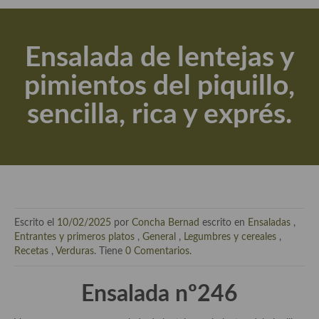
Actualidad y recomendaciones
Libros de cocina, repostería, gastronomía y más
Ensalada de lentejas y
Apuntes, estudios sobre temas interesantes e importantes
pimientos del piquillo,
Aceite de Oliva Virgen Extra (AOVE)
sencilla, rica y exprés.
Recetas maridadas con los mejores AOVES
Flores en la cocina recetas
Técnicas de emplatado
El mundo del vino y las bebidas
Escrito el
10/02/2025
por
Concha Bernad
escrito en
Ensaladas
,
Tiendas especiales
Entrantes y primeros platos
,
General
,
Legumbres y cereales
,
Recetas
,
Verduras
. Tiene
0 Comentarios
.
En la mesa: menaje, vajilla, técnicas de emplatado, decoración
Ensalada nº246
Especias, hierbas, condimentos, espesantes y aditivos