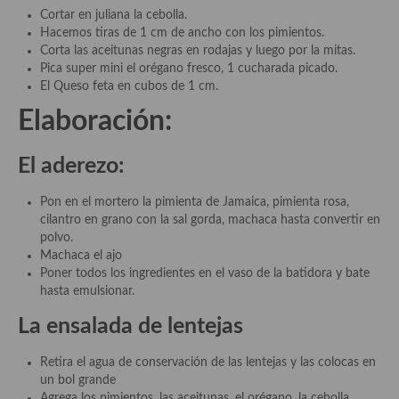
Cortar en juliana la cebolla.
Hacemos tiras de 1 cm de ancho con los pimientos.
Plato principal
Corta las aceitunas negras en rodajas y luego por la mitas.
Pica super mini el orégano fresco, 1 cucharada picado.
Aves
El Queso feta en cubos de 1 cm.
Carne
Elaboración:
Pescado y Marisco
El aderezo:
Postres y dulces
Pon en el mortero la pimienta de Jamaica, pimienta rosa,
Postres con frutas
cilantro en grano con la sal gorda, machaca hasta convertir en
polvo.
Quesos, recetas
Machaca el ajo
Poner todos los ingredientes en el vaso de la batidora y bate
Salazones y encurtidos
hasta emulsionar.
Recetas Especiales
La ensalada de lentejas
Recetas de Cuaresma
Retira el agua de conservación de las lentejas y las colocas en
un bol grande
Recetas maridadas con los mejores AOVES
Agrega los pimientos, las aceitunas, el orégano, la cebolla