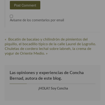
Cocina del Pacifico
Cocina filipina
Cocina de Hawái
Avísame de los comentarios por email
Cocina de Madagascar
Cocina Africana
« Bocatin de bacalao y chilindrón de pimientos del
piquillo, el bocadillo típico de la calle Laurel de Logroño.
Cocina Sudafrinaca
Chuletas de cordero lechal sobre labneh, la crema de
yogur de Oriente Medio. »
Cocina del Congo
Cocina Sefardí
Las opiniones y experiencias de Concha
Cocina Yoshoku
Bernad, autora de este blog.
Cocina callejera
¡HOLA!! Soy Concha
Cocina fusión
Cocinas de España