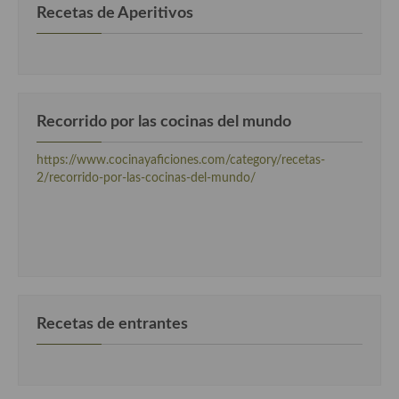
Recetas de Aperitivos
Cocina Luxemburgo
Cocina Polaca
Cocina portuguesa
Cocina Rusa
Recorrido por las cocinas del mundo
Cocina Sueca
https://www.cocinayaficiones.com/category/recetas-
2/recorrido-por-las-cocinas-del-mundo/
Cocina Suiza
Cocina Turca
Recetas de entrantes