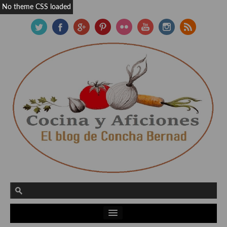
No theme CSS loaded