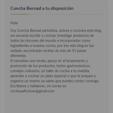
Concha Bernad a tu disposición
Cocina Andaluza
Cocina Aragonesa
Hola
Cocina Asturiana
Soy Concha Bernad periodista, autora y cocinera este blog,
me encanta escribir y cocinar, investigar productos de
Cocina Balear
todos los rincones del mundo e incorporarlos como
ingredientes a nuestra cocina, por eso este blog es tan
Cocina Canaria
variado, encontrarás recetas de más de 55 países
diferentes.
Cocina Castellana
Si necesitas una receta, apoyo en el lanzamiento y
promoción de tus productos, textos gastronómicos,
Cocina Castilla – La Mancha
consejos culinarios, un taller de cocina a tu medida,
aprender a cocinar un plato especial o que te prepare y
Cocina Catalana
organice un evento ya sabes que puedes contar conmigo.
Escríbeme y hablamos, mi correo es:
Cocina Extremeña
cocinayaficiones@gmail.com
Cocina Gallega
Cocina Madrileña