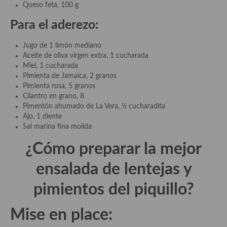
demás
Queso feta, 100 g
Para el aderezo:
Entrantes y primeros platos
Ensaladas
Jugo de 1 limón mediano
Aceite de oliva virgen extra, 1 cucharada
Entrantes
Miel, 1 cucharada
Pimienta de Jamaica, 2 granos
Gazpachos, salmorejos, sopas y cremas frías
Pimienta rosa, 5 granos
Cilantro en grano, 8
Quínoa
Pimentón ahumado de La Vera, ½ cucharadita
Ajo, 1 diente
Pasta
Sal marina fina molida
¿Cómo preparar
la mejor
Arroces Y fideuás
ensalada de
lentejas y
Legumbres y cereales
pimiento
s del piquillo?
Cuscús
Huevos
Mise en place:
Masas elaboradas con harina, pizzas, quiches y demás