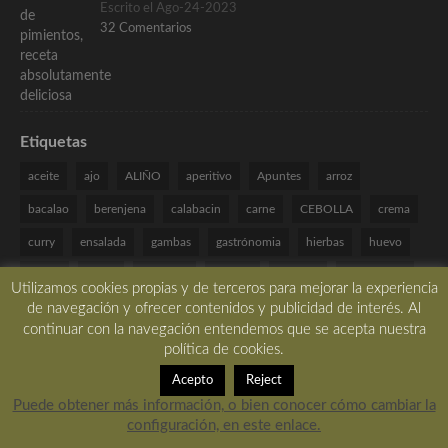
Escrito el Ago-24-2023
32 Comentarios
Etiquetas
aceite
ajo
ALIÑO
aperitivo
Apuntes
arroz
bacalao
berenjena
calabacin
carne
CEBOLLA
crema
curry
ensalada
gambas
gastrónomia
hierbas
huevo
jamón
limon
manzana
naranja
navidad
paso a paso
Utilizamos cookies propias y de terceros para mejorar la experiencia
de navegación y ofrecer contenidos y publicidad de interés. Al
patata
pimiento
pollo
queso
receta
recetas
continuar con la navegación entendemos que se acepta nuestra
Recetas Especiales
romero
salmon
SALSA
setas
política de cookies.
sin frutos secos
sin gluten
sin huevo
sin lactosa
TARTA
Acepto
Reject
Puede obtener más información, o bien conocer cómo cambiar la
tomate
Técnicas de cocina
verduras
VINAGRETA
yogur
configuración, en este enlace.