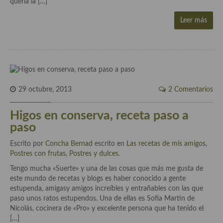
quería la […]
Aderezos, salsas, vinagretas, especias, hierbas aromáticas o
aditivos
Leer más
Especias, mezclas de especias
Hierbas aromáticas
Aceites
29 octubre, 2013
2 Comentarios
Mojos y pastas
Higos en conserva, receta paso a
Sales y polvos
paso
Salsas y mojos
Escrito por
Concha Bernad
escrito en
Las recetas de mis amigos
,
Postres con frutas
,
Postres y dulces
.
Adobos
Tengo mucha «Suerte» y una de las cosas que más me gusta de
Aperitivos
este mundo de recetas y blogs es haber conocido a gente
estupenda, amigasy amigos increíbles y entrañables con las que
Bebidas
paso unos ratos estupendos. Una de ellas es Sofía Martin de
Nicolás, cocinera de «Pro» y excelente persona que ha tenido el
Bocadillos, hamburguesas, sándwich, emparedados, tostas y
[…]