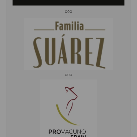
ooo
ooo