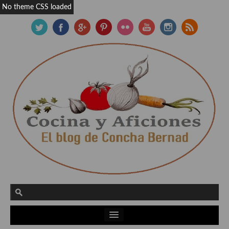
No theme CSS loaded