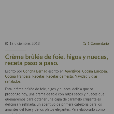
Historia de la gastronomía, platos celebres, cocineros, críticos,
historias culinarias y otras cosas
Origen y evolución de la comida
Protocolo y buenas maneras.
Ocio – restaurantes, bares, tabernas
18 diciembre, 2013
1 Comentario
Viajes eno-gastro-turísticos
Crème brûlée de foie, higos y nueces,
En El Candelero
receta paso a paso.
Las opiniones de la «Cocinera»
Escrito por
Concha Bernad
escrito en
Aperitivos
,
Cocina Europea
,
Cocina Francesa
,
Recetas
,
Recetas de fiesta, Navidad y días
Prensa
señalados
.
Recetas
Esta crème brûlée de foie, higos y nueces, delicia que os
propongo hoy, una crema de foie con higos secos y nueces que
Acompañamientos
quemaremos para obtener una capa de caramelo crujiente es
deliciosa y refinada, un aperitivo de primera categoría para los
Airfryer recetas
amantes del foie y de los platos elegantes. Para elaborarlo como