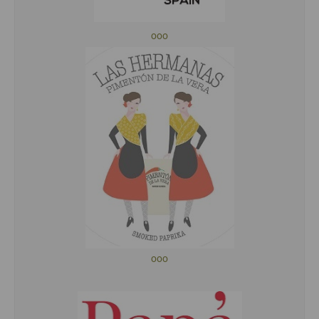
ooo
ooo