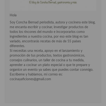
Cocina Azerí (Azerbaiyán)
Cocina de Egipto
Hola
Cocina de Tunez
Soy Concha Bernad periodista, autora y cocinera este blog,
me encanta escribir y cocinar, investigar productos de
Cocina Oriental
todos los rincones del mundo e incorporarlos como
ingredientes a nuestra cocina, por eso este blog es tan
Cocina Tailandesa
variado, encontrarás recetas de más de 55 países
diferentes.
Cocina Japonesa
Si necesitas una receta, apoyo en el lanzamiento y
promoción de tus productos, textos gastronómicos,
Cocina Vietnamita
consejos culinarios, un taller de cocina a tu medida,
aprender a cocinar un plato especial o que te prepare y
Cocina camboyana
organice un evento ya sabes que puedes contar conmigo.
Escríbeme y hablamos, mi correo es:
Cocina Coreana
cocinayaficiones@gmail.com
Cocina HIndú
Cocina China