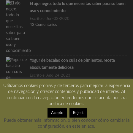
El ajo negro, todo lo que necesitas saber para su buen
uso y conocimiento
Escrito el Jun-02-2020
42 Comentarios
Yogur de bacalao con culis de pimientos, receta
absolutamente deliciosa
Escrito el Ago-24-2023
32 Comentarios
Utilizamos cookies propias y de terceros para mejorar la experiencia
de navegación y ofrecer contenidos y publicidad de interés. Al
continuar con la navegación entendemos que se acepta nuestra
política de cookies.
Acepto
Reject
Etiquetas
Puede obtener más información, o bien conocer cómo cambiar la
aceite
ajo
ALIÑO
aperitivo
Apuntes
arroz
configuración, en este enlace.