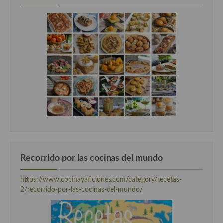
Cocina Murciana
Cocina Navarra
Cocina Riojana
Cocina Valenciana
Cocina Vasca
Cocina Europea
Cocina Alemana
Cocina Austriaca
Recorrido por las cocinas del mundo
Cocina Belga
https://www.cocinayaficiones.com/category/recetas-
2/recorrido-por-las-cocinas-del-mundo/
Cocina Britanica
Cocina Bulgara