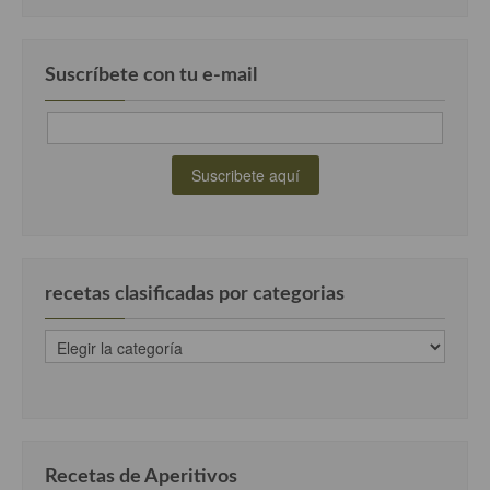
Cocina Andaluza
Suscríbete con tu e-mail
Cocina Aragonesa
Cocina Asturiana
Cocina Balear
Cocina Canaria
Cocina Castellana
recetas clasificadas por categorias
Cocina Castilla – La Mancha
recetas
Cocina Catalana
clasificadas
por
Cocina Extremeña
categorias
Cocina Gallega
Recetas de Aperitivos
Cocina Madrileña