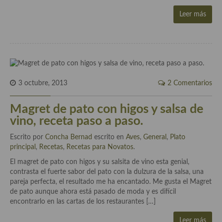
demás
Leer más
Entrantes y primeros platos
Ensaladas
Entrantes
Gazpachos, salmorejos, sopas y cremas frías
3 octubre, 2013
2 Comentarios
Quínoa
Magret de pato con higos y salsa de
vino, receta paso a paso.
Pasta
Escrito por
Concha Bernad
escrito en
Aves
,
General
,
Plato
Arroces Y fideuás
principal
,
Recetas
,
Recetas para Novatos
.
El magret de pato con higos y su salsita de vino esta genial,
Legumbres y cereales
contrasta el fuerte sabor del pato con la dulzura de la salsa, una
pareja perfecta, el resultado me ha encantado. Me gusta el Magret
Cuscús
de pato aunque ahora está pasado de moda y es difícil
encontrarlo en las cartas de los restaurantes […]
Huevos
Leer más
Masas elaboradas con harina, pizzas, quiches y demás