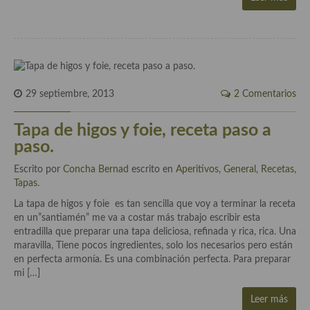
Plato principal
Aves
Carne
29 septiembre, 2013
2 Comentarios
Pescado y Marisco
Tapa de higos y foie, receta paso a
Postres y dulces
paso.
Postres con frutas
Escrito por
Concha Bernad
escrito en
Aperitivos
,
General
,
Recetas
,
Tapas
.
Quesos, recetas
La tapa de higos y foie es tan sencilla que voy a terminar la receta
en un”santiamén” me va a costar más trabajo escribir esta
Salazones y encurtidos
entradilla que preparar una tapa deliciosa, refinada y rica, rica. Una
maravilla, Tiene pocos ingredientes, solo los necesarios pero están
Recetas Especiales
en perfecta armonía. Es una combinación perfecta. Para preparar
mi […]
Recetas de Cuaresma
Leer más
Recetas maridadas con los mejores AOVES