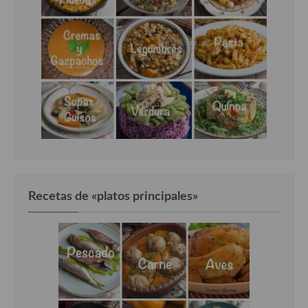
Cocina Luxemburgo
Cocina Polaca
Cocina portuguesa
Cocina Rusa
Cocina Sueca
Cocina Suiza
Cocina Turca
Recetas de «platos principales»