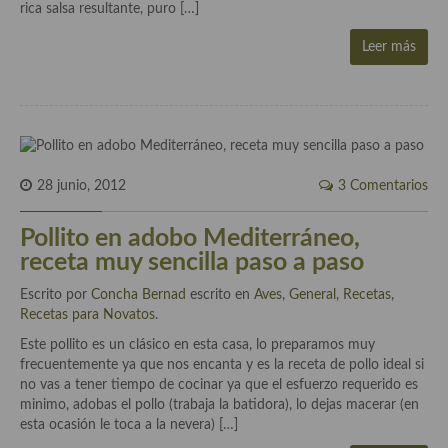
demás
rica salsa resultante, puro […]
Entrantes y primeros platos
Leer más
Ensaladas
Entrantes
Gazpachos, salmorejos, sopas y cremas frías
28 junio, 2012
3 Comentarios
Quínoa
Pollito en adobo Mediterráneo,
Pasta
receta muy sencilla paso a paso
Arroces Y fideuás
Escrito por
Concha Bernad
escrito en
Aves
,
General
,
Recetas
,
Recetas para Novatos
.
Legumbres y cereales
Este pollito es un clásico en esta casa, lo preparamos muy
frecuentemente ya que nos encanta y es la receta de pollo ideal si
Cuscús
no vas a tener tiempo de cocinar ya que el esfuerzo requerido es
minimo, adobas el pollo (trabaja la batidora), lo dejas macerar (en
Huevos
esta ocasión le toca a la nevera) […]
Masas elaboradas con harina, pizzas, quiches y demás