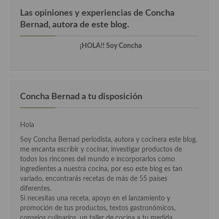
Las opiniones y experiencias de Concha
Cocina Andaluza
Bernad, autora de este blog.
Cocina Aragonesa
¡HOLA!! Soy Concha
Cocina Asturiana
Cocina Balear
Concha Bernad a tu disposición
Cocina Canaria
Cocina Castellana
Hola
Cocina Castilla – La Mancha
Soy Concha Bernad periodista, autora y cocinera este blog,
me encanta escribir y cocinar, investigar productos de
Cocina Catalana
todos los rincones del mundo e incorporarlos como
ingredientes a nuestra cocina, por eso este blog es tan
Cocina Extremeña
variado, encontrarás recetas de más de 55 países
diferentes.
Cocina Gallega
Si necesitas una receta, apoyo en el lanzamiento y
promoción de tus productos, textos gastronómicos,
Cocina Madrileña
consejos culinarios, un taller de cocina a tu medida,