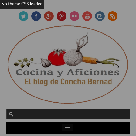
No theme CSS loaded