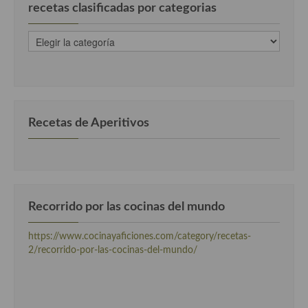
recetas clasificadas por categorias
Cocina Luxemburgo
recetas
Cocina Polaca
clasificadas
por
Cocina portuguesa
categorias
Cocina Rusa
Cocina Sueca
Recetas de Aperitivos
Cocina Suiza
Cocina Turca
Recorrido por las cocinas del mundo
https://www.cocinayaficiones.com/category/recetas-
2/recorrido-por-las-cocinas-del-mundo/