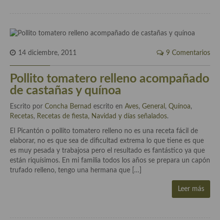
Cocina Azerí (Azerbaiyán)
Cocina de Egipto
Cocina de Tunez
14 diciembre, 2011
9 Comentarios
Cocina Oriental
Pollito tomatero relleno acompañado
Cocina Tailandesa
de castañas y quínoa
Cocina Japonesa
Escrito por
Concha Bernad
escrito en
Aves
,
General
,
Quínoa
,
Recetas
,
Recetas de fiesta, Navidad y días señalados
.
Cocina Vietnamita
El Picantón o pollito tomatero relleno no es una receta fácil de
elaborar, no es que sea de dificultad extrema lo que tiene es que
Cocina camboyana
es muy pesada y trabajosa pero el resultado es fantástico ya que
están riquísimos. En mi familia todos los años se prepara un capón
Cocina Coreana
trufado relleno, tengo una hermana que […]
Cocina HIndú
Leer más
Cocina China