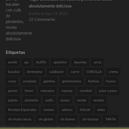
absolutamente deliciosa
Escrito el Ago-24-2023
32 Comentarios
Etiquetas
aceite
ajo
ALIÑO
aperitivo
Apuntes
arroz
bacalao
berenjena
calabacin
carne
CEBOLLA
crema
curry
ensalada
gambas
gastrónomia
hierbas
huevo
jamón
limon
manzana
naranja
navidad
paso a paso
patata
pimiento
pollo
queso
receta
recetas
Recetas Especiales
romero
salmon
SALSA
setas
sin frutos secos
sin gluten
sin huevo
sin lactosa
TARTA
tomate
Técnicas de cocina
verduras
VINAGRETA
yogur