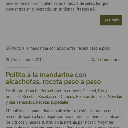
Historia de la gastronomía, platos celebres, cocineros, críticos,
puedes perder. En mi plato va una mezcla de setas, las que
historias culinarias y otras cosas
encuentres en el mercado, en tu tienda, frescas a […]
Origen y evolución de la comida
Leer más
Protocolo y buenas maneras.
Ocio – restaurantes, bares, tabernas
Viajes eno-gastro-turísticos
2 noviembre, 2014
5 Comentarios
En El Candelero
Pollito a la mandarina con
Las opiniones de la «Cocinera»
alcachofas, receta paso a paso
Prensa
Escrito por
Concha Bernad
escrito en
Aves
,
General
,
Plato
principal
,
Recetas
,
Recetas con Citricos
,
Recetas de fiesta, Navidad
Recetas
y días señalados
,
Recetas Especiales
.
Acompañamientos
El “pollito a la mandarina con alcachofas” está elaborado con la
receta de «pato a la naranja» con una diferencia: hemos cambiado
Airfryer recetas
los cítricos y hemos sustituido la naranja por ricas y fragantes