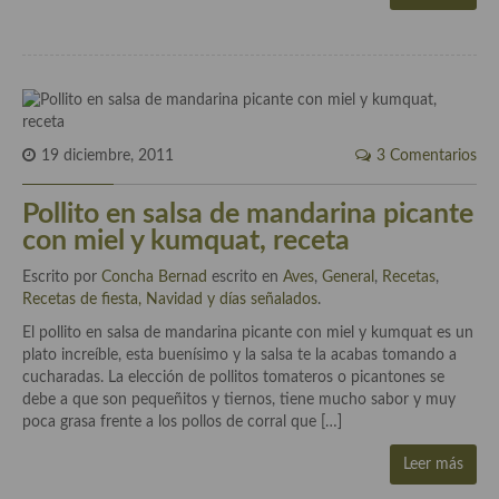
Cocina de Guatemala
Cocina de Nicaragua
Cocina Ecuatoriana
19 diciembre, 2011
3 Comentarios
Cocina Jamaicana
Cocina Mexicana
Pollito en salsa de mandarina picante
con miel y kumquat, receta
Cocina peruana
Escrito por
Concha Bernad
escrito en
Aves
,
General
,
Recetas
,
Cocina de Oriente Medio
Recetas de fiesta, Navidad y días señalados
.
El pollito en salsa de mandarina picante con miel y kumquat es un
Cocina israelí
plato increíble, esta buenísimo y la salsa te la acabas tomando a
cucharadas. La elección de pollitos tomateros o picantones se
Cocina libanesa
debe a que son pequeñitos y tiernos, tiene mucho sabor y muy
poca grasa frente a los pollos de corral que […]
Cocina Armenia
Leer más
Cocina Siria