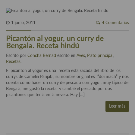
Cocina del Pacifico
Cocina filipina
1 junio, 2011
4 Comentarios
Cocina de Hawái
Picantón al yogur, un curry de
Cocina de Madagascar
Bengala. Receta hindú
Cocina Africana
Escrito por
Concha Bernad
escrito en
Aves
,
Plato principal
,
Recetas
.
Cocina Sudafrinaca
El picantón al yogur es una receta está sacada del libro de los
Cocina del Congo
currys de Camelia Panjabi, su nombre original es “doi mach” y nos
cuenta cómo hacer un curry de pescado con yogur, muy típico de
Cocina Sefardí
Bengala, me gustó la receta y cambié el pescado por dos
picantones que tenía en la nevera. Hay […]
Cocina Yoshoku
Leer más
Cocina callejera
Cocina fusión
Cocinas de España