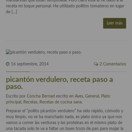
mandarinas que están temporada. Pero claro está le he dado a la
Aderezos, salsas, vinagretas, especias, hierbas aromáticas o
receta mi toque personal. He utilizado pollitos tomateros en lugar
aditivos
de […]
Especias, mezclas de especias
Leer más
Hierbas aromáticas
Aceites
Mojos y pastas
16 septiembre, 2014
2 Comentarios
Sales y polvos
picantón verdulero, receta paso a
Salsas y mojos
paso.
Adobos
Escrito por
Concha Bernad
escrito en
Aves
,
General
,
Plato
principal
,
Recetas
,
Recetas de cocina sana
.
Aperitivos
Preparar el “pollito picantón verdulero” ha sido rápido, cómodo y
Bebidas
muy limpio, no se ha manchado nada, es plato único ya que nos
vamos a comer las verduras y las proteínas en el mismo plato de
Bocadillos, hamburguesas, sándwich, emparedados, tostas y
una tacada solo te va a faltar un buen trozo de pan para mojar la