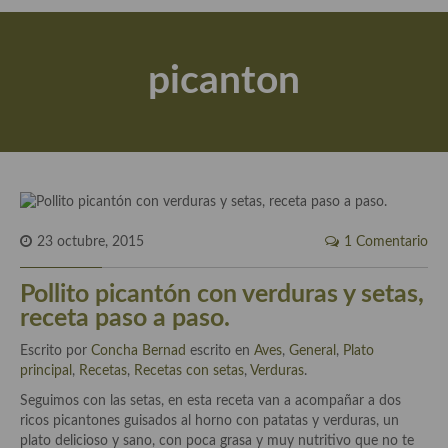
Actualidad y recomendaciones
Libros de cocina, repostería, gastronomía y más
picanton
Apuntes, estudios sobre temas interesantes e importantes
Aceite de Oliva Virgen Extra (AOVE)
Recetas maridadas con los mejores AOVES
Flores en la cocina recetas
23 octubre, 2015
1 Comentario
Técnicas de emplatado
Pollito picantón con verduras y setas,
El mundo del vino y las bebidas
receta paso a paso.
Tiendas especiales
Escrito por
Concha Bernad
escrito en
Aves
,
General
,
Plato
principal
En la mesa: menaje, vajilla, técnicas de emplatado, decoración
,
Recetas
,
Recetas con setas
,
Verduras
.
Seguimos con las setas, en esta receta van a acompañar a dos
Especias, hierbas, condimentos, espesantes y aditivos
ricos picantones guisados al horno con patatas y verduras, un
plato delicioso y sano, con poca grasa y muy nutritivo que no te