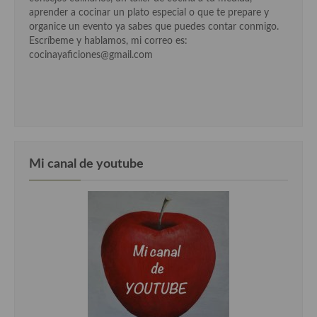
aprender a cocinar un plato especial o que te prepare y
Cocina Murciana
organice un evento ya sabes que puedes contar conmigo.
Escríbeme y hablamos, mi correo es:
Cocina Navarra
cocinayaficiones@gmail.com
Cocina Riojana
Cocina Valenciana
Cocina Vasca
Mi canal de youtube
Cocina Europea
Cocina Alemana
Cocina Austriaca
Cocina Belga
Cocina Britanica
Cocina Bulgara