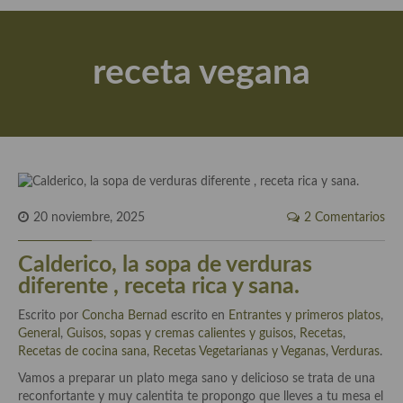
Actualidad y recomendaciones
Libros de cocina, repostería, gastronomía y más
receta vegana
Apuntes, estudios sobre temas interesantes e importantes
Aceite de Oliva Virgen Extra (AOVE)
Recetas maridadas con los mejores AOVES
Flores en la cocina recetas
20 noviembre, 2025
2 Comentarios
Técnicas de emplatado
Calderico, la sopa de verduras
El mundo del vino y las bebidas
diferente , receta rica y sana.
Tiendas especiales
Escrito por
Concha Bernad
escrito en
Entrantes y primeros platos
,
General
En la mesa: menaje, vajilla, técnicas de emplatado, decoración
,
Guisos, sopas y cremas calientes y guisos
,
Recetas
,
Recetas de cocina sana
,
Recetas Vegetarianas y Veganas
,
Verduras
.
Especias, hierbas, condimentos, espesantes y aditivos
Vamos a preparar un plato mega sano y delicioso se trata de una
reconfortante y muy calentita te propongo que lleves a tu mesa el