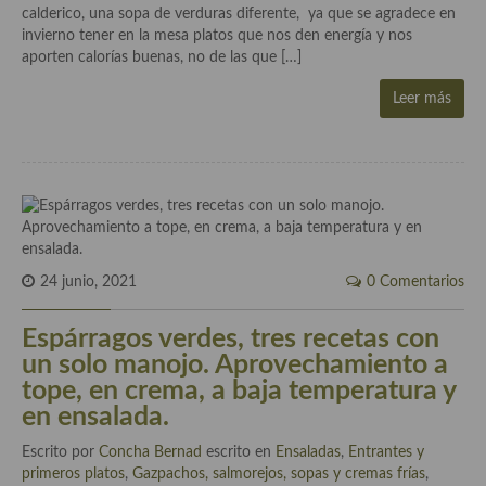
Historia de la gastronomía, platos celebres, cocineros, críticos,
calderico, una sopa de verduras diferente, ya que se agradece en
historias culinarias y otras cosas
invierno tener en la mesa platos que nos den energía y nos
aporten calorías buenas, no de las que […]
Origen y evolución de la comida
Leer más
Protocolo y buenas maneras.
Ocio – restaurantes, bares, tabernas
Viajes eno-gastro-turísticos
En El Candelero
24 junio, 2021
0 Comentarios
Las opiniones de la «Cocinera»
Prensa
Espárragos verdes, tres recetas con
un solo manojo. Aprovechamiento a
Recetas
tope, en crema, a baja temperatura y
en ensalada.
Acompañamientos
Escrito por
Concha Bernad
escrito en
Ensaladas
,
Entrantes y
Airfryer recetas
primeros platos
,
Gazpachos, salmorejos, sopas y cremas frías
,