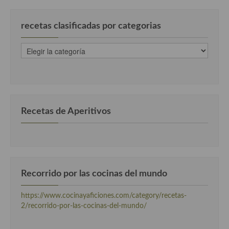
Cocina Murciana
recetas clasificadas por categorias
Cocina Navarra
recetas
Cocina Riojana
clasificadas
por
Cocina Valenciana
categorias
Cocina Vasca
Recetas de Aperitivos
Cocina Europea
Cocina Alemana
Cocina Austriaca
Recorrido por las cocinas del mundo
Cocina Belga
https://www.cocinayaficiones.com/category/recetas-
Cocina Britanica
2/recorrido-por-las-cocinas-del-mundo/
Cocina Bulgara