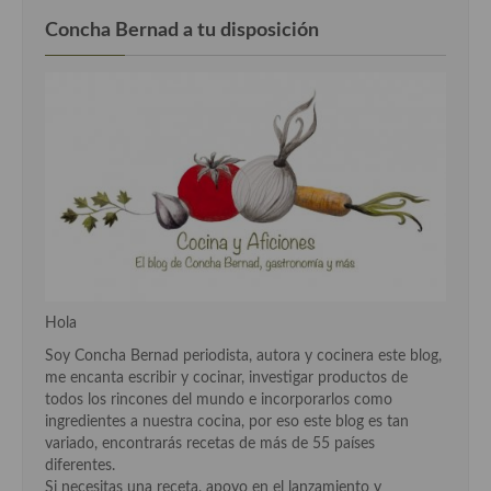
Cocina Azerí (Azerbaiyán)
Concha Bernad a tu disposición
Cocina de Egipto
Cocina de Tunez
Cocina Oriental
Cocina Tailandesa
Cocina Japonesa
Cocina Vietnamita
Cocina camboyana
Hola
Soy Concha Bernad periodista, autora y cocinera este blog,
Cocina Coreana
me encanta escribir y cocinar, investigar productos de
todos los rincones del mundo e incorporarlos como
Cocina HIndú
ingredientes a nuestra cocina, por eso este blog es tan
variado, encontrarás recetas de más de 55 países
Cocina China
diferentes.
Si necesitas una receta, apoyo en el lanzamiento y