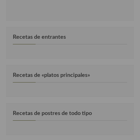
Cocina Danesa
Cocina de la Republica Checa
Cocina de Polonia
Recetas de entrantes
Cocina de Ucrania
Cocina Eslovena
Cocina Francesa
Recetas de «platos principales»
Cocina Griega
Cocina Holandesa
Cocina Hungara
Recetas de postres de todo tipo
Cocina Irlanda
Cocina Italiana