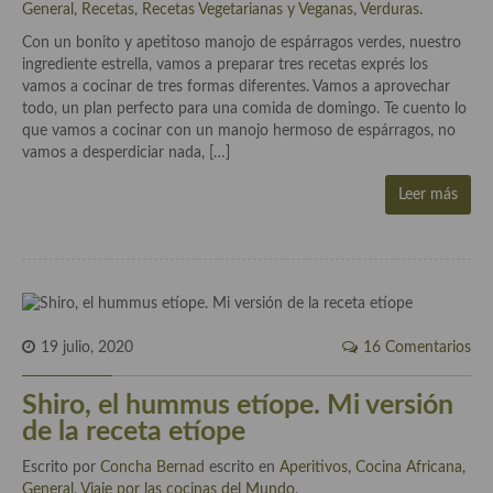
General
,
Recetas
,
Recetas Vegetarianas y Veganas
,
Verduras
.
Aderezos, salsas, vinagretas, especias, hierbas aromáticas o
aditivos
Con un bonito y apetitoso manojo de espárragos verdes, nuestro
ingrediente estrella, vamos a preparar tres recetas exprés los
Especias, mezclas de especias
vamos a cocinar de tres formas diferentes. Vamos a aprovechar
todo, un plan perfecto para una comida de domingo. Te cuento lo
Hierbas aromáticas
que vamos a cocinar con un manojo hermoso de espárragos, no
vamos a desperdiciar nada, […]
Aceites
Leer más
Mojos y pastas
Sales y polvos
Salsas y mojos
Adobos
19 julio, 2020
16 Comentarios
Aperitivos
Shiro, el hummus etíope. Mi versión
de la receta etíope
Bebidas
Escrito por
Concha Bernad
escrito en
Aperitivos
,
Cocina Africana
,
Bocadillos, hamburguesas, sándwich, emparedados, tostas y
General
,
Viaje por las cocinas del Mundo
.