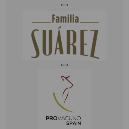
ooo
ooo