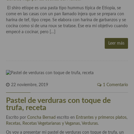
demás
El shiro etíope es una pasta tipo hummus típica de Etiopía, se
come en las casas con un pan llamado injera que se prepara con
Entrantes y primeros platos
harina de tef, tipo crepe. Se elabora con harina de garbanzos y se
cocina como si de una roux se tratase. Ese era mi objetivo cuando
Ensaladas
empecé a cocinar, pero […]
Entrantes
Leer más
Gazpachos, salmorejos, sopas y cremas frías
Quínoa
Pasta
22 noviembre, 2019
1 Comentario
Arroces Y fideuás
Legumbres y cereales
Pastel de verduras con toque de
trufa, receta
Cuscús
Escrito por
Concha Bernad
escrito en
Entrantes y primeros platos
,
Huevos
Recetas
,
Recetas Vegetarianas y Veganas
,
Verduras
.
Os voy a presentar mi pastel de verduras con toque de trufa, un
Masas elaboradas con harina, pizzas, quiches y demás