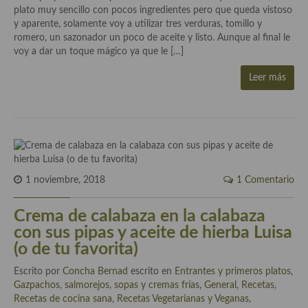
plato muy sencillo con pocos ingredientes pero que queda vistoso
y aparente, solamente voy a utilizar tres verduras, tomillo y
Plato principal
romero, un sazonador un poco de aceite y listo. Aunque al final le
voy a dar un toque mágico ya que le […]
Aves
Leer más
Carne
Pescado y Marisco
Postres y dulces
Postres con frutas
1 noviembre, 2018
1 Comentario
Quesos, recetas
Crema de calabaza en la calabaza
Salazones y encurtidos
con sus pipas y aceite de hierba Luisa
(o de tu favorita)
Recetas Especiales
Escrito por
Concha Bernad
escrito en
Entrantes y primeros platos
,
Recetas de Cuaresma
Gazpachos, salmorejos, sopas y cremas frías
,
General
,
Recetas
,
Recetas de cocina sana
,
Recetas Vegetarianas y Veganas
,
Recetas maridadas con los mejores AOVES