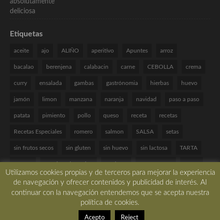
Etiquetas
aceite
ajo
ALIÑO
aperitivo
Apuntes
arroz
bacalao
berenjena
calabacin
carne
CEBOLLA
crema
curry
ensalada
gambas
gastrónomia
hierbas
huevo
jamón
limon
manzana
naranja
navidad
paso a paso
patata
pimiento
pollo
queso
receta
recetas
Recetas Especiales
romero
salmon
SALSA
setas
sin frutos secos
sin gluten
sin huevo
sin lactosa
TARTA
tomate
Técnicas de cocina
verduras
VINAGRETA
yogur
Utilizamos cookies propias y de terceros para mejorar la experiencia
de navegación y ofrecer contenidos y publicidad de interés. Al
continuar con la navegación entendemos que se acepta nuestra
política de cookies.
Copyright © 2017 All rights reserved. -
Desarrollado por LBM Diseño Web
Acepto
Reject