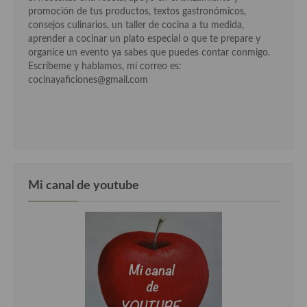
Cocina del Pacifico
promoción de tus productos, textos gastronómicos,
consejos culinarios, un taller de cocina a tu medida,
Cocina filipina
aprender a cocinar un plato especial o que te prepare y
organice un evento ya sabes que puedes contar conmigo.
Cocina de Hawái
Escríbeme y hablamos, mi correo es:
cocinayaficiones@gmail.com
Cocina de Madagascar
Cocina Africana
Cocina Sudafrinaca
Cocina del Congo
Mi canal de youtube
Cocina Sefardí
Cocina Yoshoku
Cocina callejera
Cocina fusión
Cocinas de España