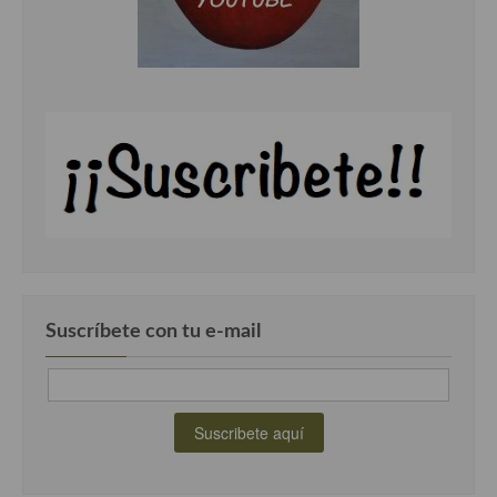
Cocina Andaluza
Cocina Aragonesa
Cocina Asturiana
Cocina Balear
Cocina Canaria
Cocina Castellana
Cocina Castilla – La Mancha
Suscríbete con tu e-mail
Cocina Catalana
Cocina Extremeña
Cocina Gallega
Cocina Madrileña