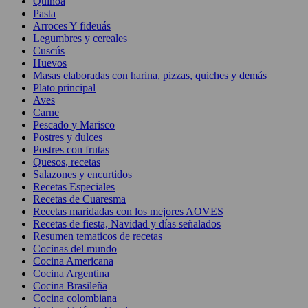
Quínoa
Pasta
Arroces Y fideuás
Legumbres y cereales
Cuscús
Huevos
Masas elaboradas con harina, pizzas, quiches y demás
Plato principal
Aves
Carne
Pescado y Marisco
Postres y dulces
Postres con frutas
Quesos, recetas
Salazones y encurtidos
Recetas Especiales
Recetas de Cuaresma
Recetas maridadas con los mejores AOVES
Recetas de fiesta, Navidad y días señalados
Resumen tematicos de recetas
Cocinas del mundo
Cocina Americana
Cocina Argentina
Cocina Brasileña
Cocina colombiana