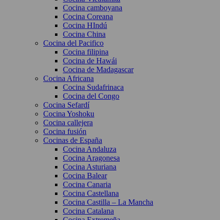
Cocina camboyana
Cocina Coreana
Cocina HIndú
Cocina China
Cocina del Pacifico
Cocina filipina
Cocina de Hawái
Cocina de Madagascar
Cocina Africana
Cocina Sudafrinaca
Cocina del Congo
Cocina Sefardí
Cocina Yoshoku
Cocina callejera
Cocina fusión
Cocinas de España
Cocina Andaluza
Cocina Aragonesa
Cocina Asturiana
Cocina Balear
Cocina Canaria
Cocina Castellana
Cocina Castilla – La Mancha
Cocina Catalana
Cocina Extremeña