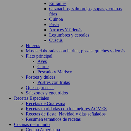
Entrantes
Gazpachos, salmorejos, sopas y cremas
frías
Quínoa
Pasta
Arroces Y fideuás
Legumbres y cereales
Cuscús
Huevos
Masas elaboradas con harina, pizzas, quiches y demás
Plato principal
Aves
Carne
Pescado y Marisco
Postres y dulces
Postres con frutas
Quesos, recetas
Salazones y encurtidos
Recetas Especiales
Recetas de Cuaresma
Recetas maridadas con los mejores AOVES
Recetas de fiesta, Navidad y días señalados
Resumen tematicos de recetas
Cocinas del mundo
Cocina Americana