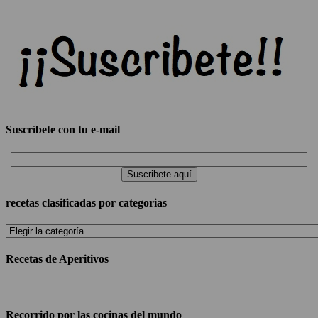
Suscríbete con tu e-mail
recetas clasificadas por categorias
recetas
clasificadas
por
Recetas de Aperitivos
categorias
Recorrido por las cocinas del mundo