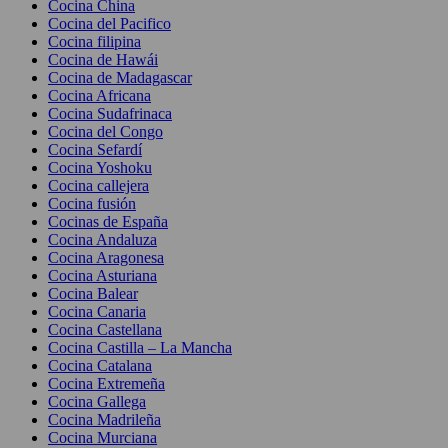
Cocina China
Cocina del Pacifico
Cocina filipina
Cocina de Hawái
Cocina de Madagascar
Cocina Africana
Cocina Sudafrinaca
Cocina del Congo
Cocina Sefardí
Cocina Yoshoku
Cocina callejera
Cocina fusión
Cocinas de España
Cocina Andaluza
Cocina Aragonesa
Cocina Asturiana
Cocina Balear
Cocina Canaria
Cocina Castellana
Cocina Castilla – La Mancha
Cocina Catalana
Cocina Extremeña
Cocina Gallega
Cocina Madrileña
Cocina Murciana