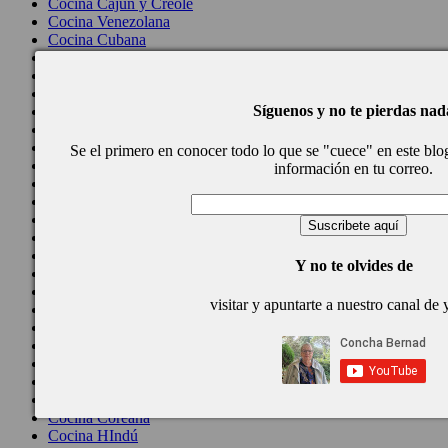
Cocina Cajún y Creole
Cocina Venezolana
Cocina Cubana
Cocina de Estados Unidos
Cocina de Guatemala
Cocina de Nicaragua
Síguenos y no te pierdas nad
Cocina Ecuatoriana
Cocina Jamaicana
Cocina Mexicana
Se el primero en conocer todo lo que se "cuece" en este blog,
Cocina peruana
información en tu correo.
Cocina de Oriente Medio
Cocina israelí
Cocina libanesa
Cocina Armenia
Cocina Siria
Y no te olvides de
Cocina Azerí (Azerbaiyán)
Cocina de Egipto
visitar y apuntarte a nuestro canal de
Cocina de Tunez
Cocina Oriental
Cocina Tailandesa
Cocina Japonesa
Cocina Vietnamita
Cocina camboyana
Cocina Coreana
Cocina HIndú