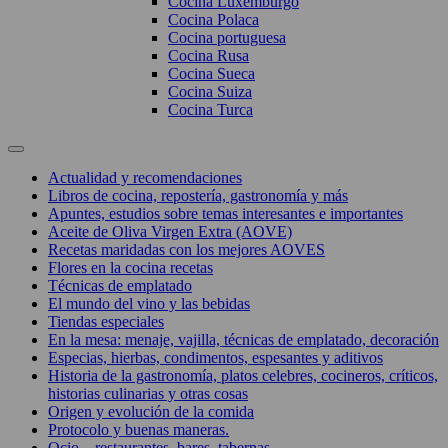
Cocina Luxemburgo
Cocina Polaca
Cocina portuguesa
Cocina Rusa
Cocina Sueca
Cocina Suiza
Cocina Turca
Actualidad y recomendaciones
Libros de cocina, repostería, gastronomía y más
Apuntes, estudios sobre temas interesantes e importantes
Aceite de Oliva Virgen Extra (AOVE)
Recetas maridadas con los mejores AOVES
Flores en la cocina recetas
Técnicas de emplatado
El mundo del vino y las bebidas
Tiendas especiales
En la mesa: menaje, vajilla, técnicas de emplatado, decoración
Especias, hierbas, condimentos, espesantes y aditivos
Historia de la gastronomía, platos celebres, cocineros, críticos,
historias culinarias y otras cosas
Origen y evolución de la comida
Protocolo y buenas maneras.
Ocio – restaurantes, bares, tabernas