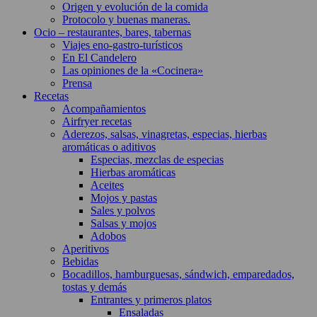
Origen y evolución de la comida
Protocolo y buenas maneras.
Ocio – restaurantes, bares, tabernas
Viajes eno-gastro-turísticos
En El Candelero
Las opiniones de la «Cocinera»
Prensa
Recetas
Acompañamientos
Airfryer recetas
Aderezos, salsas, vinagretas, especias, hierbas
aromáticas o aditivos
Especias, mezclas de especias
Hierbas aromáticas
Aceites
Mojos y pastas
Sales y polvos
Salsas y mojos
Adobos
Aperitivos
Bebidas
Bocadillos, hamburguesas, sándwich, emparedados,
tostas y demás
Entrantes y primeros platos
Ensaladas