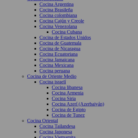
Cocina Argentina
Cocina Brasileña
Cocina colombiana
Cocina Cajún y Creole
Cocina Venezolana
Cocina Cubana
Cocina de Estados Unidos
Cocina de Guatemala
Cocina de Nicaragua
Cocina Ecuatoriana
Cocina Jamaicana
Cocina Mexicana
Cocina peruana
Cocina de Oriente Medio
Cocina israelí
Cocina libanesa
Cocina Armenia
Cocina Siria
Cocina Azerí (Azerbaiyán)
Cocina de Egipto
Cocina de Tunez
Cocina Oriental
Cocina Tailandesa
Cocina Japonesa
Cocina Vietnamita