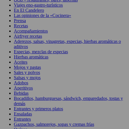
Viajes eno-gastro-turísticos
En El Candelero
Las opiniones de la «Cocinera»
Prensa
Recetas
Acompañamientos
Airfryer recetas
Aderezos, salsas, vinagretas, especias, hierbas aromáticas o
aditivos
Especias, mezclas de especias
Hierbas aromáticas
Aceites
Mojos y pastas
Sales y polvos
Salsas y mojos
Adobos
Aperitivos
Bebidas
Bocadillos, hamburguesas, sándwich, emparedados, tostas y
demás
Entrantes y primeros platos
Ensaladas
Entrantes
Gazpachos, salmorejos, sopas y cremas frías