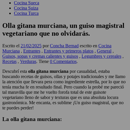
Cocina Sueca
Cocina Suiza
Cocina Turca
Olla gitana murciana, un guiso magistral
vegetariano que no olvidarás.
Escrito el
21/02/2025
por
Concha Bernad
escrito en
Cocina
Murciana
,
Entrantes
,
Entrantes y primeros platos
,
General
,
Guisos, sopas y cremas calientes y guisos
,
Legumbres y cereales
,
Recetas
,
Verduras
. Tiene
0 Comentarios
.
Descubrí esta
olla gitana murciana
por casualidad, estaba
buscando recetas de guisos, ollas y potajes tradicionales y me llamo
la atención que llevara pera como ingrediente estrella, por lo que no
tenía mucha fe en resultado final. Pero cuando la probé me pareció
tal maravilla que me he vuelto forofa total de este guisote
vegetariano lleno de sabor y texturas que es una absoluta locura
gastronómica. Me encanta, es sublime ¡Un guiso magistral, que no
te puedes perder!
La olla gitana murciana: