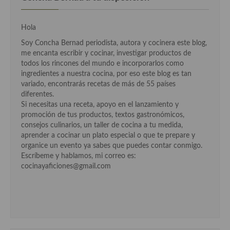
Cocina Murciana
Hola
Cocina Navarra
Soy Concha Bernad periodista, autora y cocinera este blog,
me encanta escribir y cocinar, investigar productos de
Cocina Riojana
todos los rincones del mundo e incorporarlos como
ingredientes a nuestra cocina, por eso este blog es tan
Cocina Valenciana
variado, encontrarás recetas de más de 55 países
diferentes.
Cocina Vasca
Si necesitas una receta, apoyo en el lanzamiento y
promoción de tus productos, textos gastronómicos,
Cocina Europea
consejos culinarios, un taller de cocina a tu medida,
aprender a cocinar un plato especial o que te prepare y
Cocina Alemana
organice un evento ya sabes que puedes contar conmigo.
Escríbeme y hablamos, mi correo es:
Cocina Austriaca
cocinayaficiones@gmail.com
Cocina Belga
Cocina Britanica
Cocina Bulgara