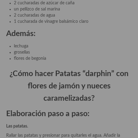
demás
2 cucharadas de azúcar de caña
un pellizco de sal marina
Entrantes y primeros platos
2 cucharadas de agua
1 cucharada de vinagre balsámico claro
Ensaladas
Además:
Entrantes
lechuga
Gazpachos, salmorejos, sopas y cremas frías
grosellas
flores de begonia
Quínoa
¿Cómo hacer Patatas “darphin” con
Pasta
flores de jamón y nueces
Arroces Y fideuás
caramelizadas?
Legumbres y cereales
Elaboración paso a paso:
Cuscús
Huevos
Las patatas.
Rallar las patatas y presionar para quitarles el agua. Añadir la
Masas elaboradas con harina, pizzas, quiches y demás