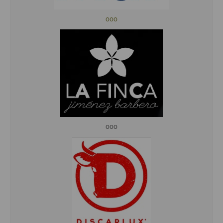
ooo
ooo