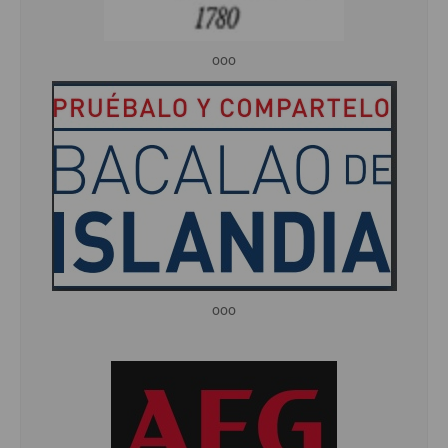
ooo
ooo