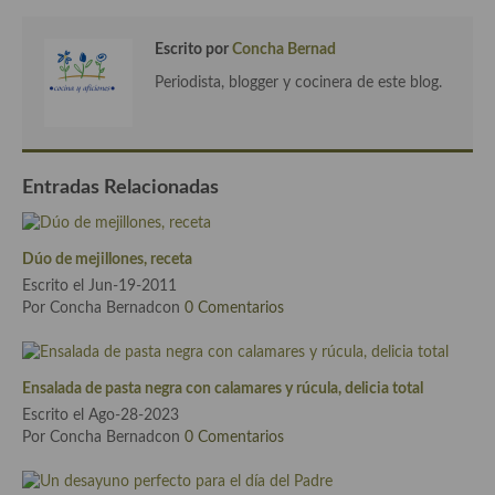
Cocina Azerí (Azerbaiyán)
Escrito por
Concha Bernad
Cocina de Egipto
Periodista, blogger y cocinera de este blog.
Cocina de Tunez
Cocina Oriental
Entradas Relacionadas
Cocina Tailandesa
Cocina Japonesa
Dúo de mejillones, receta
Cocina Vietnamita
Escrito el Jun-19-2011
Por Concha Bernadcon
0 Comentarios
Cocina camboyana
Cocina Coreana
Ensalada de pasta negra con calamares y rúcula, delicia total
Cocina HIndú
Escrito el Ago-28-2023
Por Concha Bernadcon
0 Comentarios
Cocina China