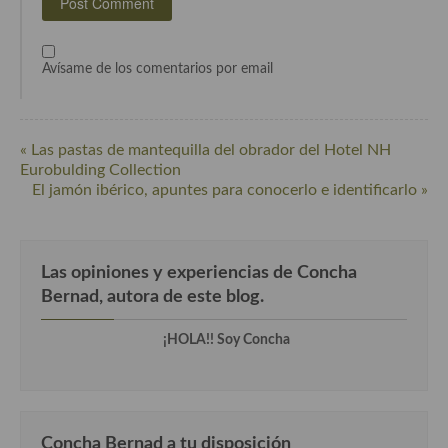
Cocina Andaluza
Avísame de los comentarios por email
Cocina Aragonesa
Cocina Asturiana
« Las pastas de mantequilla del obrador del Hotel NH
Cocina Balear
Eurobulding Collection
El jamón ibérico, apuntes para conocerlo e identificarlo »
Cocina Canaria
Cocina Castellana
Las opiniones y experiencias de Concha
Cocina Castilla – La Mancha
Bernad, autora de este blog.
Cocina Catalana
¡HOLA!! Soy Concha
Cocina Extremeña
Cocina Gallega
Cocina Madrileña
Concha Bernad a tu disposición