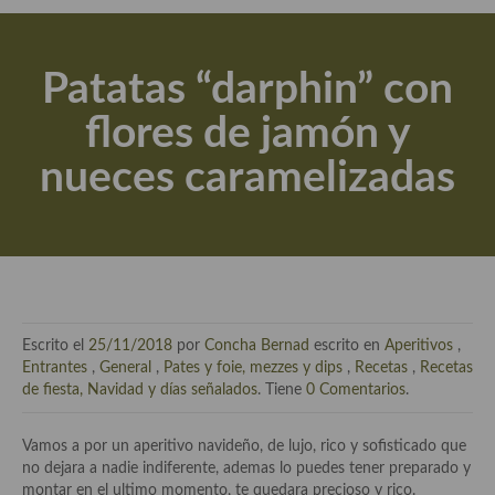
Actualidad y recomendaciones
Libros de cocina, repostería, gastronomía y más
Patatas “darphin” con
Apuntes, estudios sobre temas interesantes e importantes
flores de jamón y
Aceite de Oliva Virgen Extra (AOVE)
nueces caramelizadas
Recetas maridadas con los mejores AOVES
Flores en la cocina recetas
Técnicas de emplatado
El mundo del vino y las bebidas
Escrito el
25/11/2018
por
Concha Bernad
escrito en
Aperitivos
,
Tiendas especiales
Entrantes
,
General
,
Pates y foie, mezzes y dips
,
Recetas
,
Recetas
de fiesta, Navidad y días señalados
. Tiene
0 Comentarios
.
En la mesa: menaje, vajilla, técnicas de emplatado, decoración
Vamos a por un aperitivo navideño, de lujo, rico y sofisticado que
Especias, hierbas, condimentos, espesantes y aditivos
no dejara a nadie indiferente, ademas lo puedes tener preparado y
montar en el ultimo momento, te quedara precioso y rico.