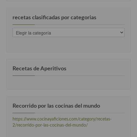
Cocina Luxemburgo
Cocina Polaca
recetas clasificadas por categorias
Cocina portuguesa
recetas
clasificadas
Cocina Rusa
por
categorias
Cocina Sueca
Cocina Suiza
Recetas de Aperitivos
Cocina Turca
Recorrido por las cocinas del mundo
https://www.cocinayaficiones.com/category/recetas-
2/recorrido-por-las-cocinas-del-mundo/