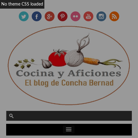
No theme CSS loaded