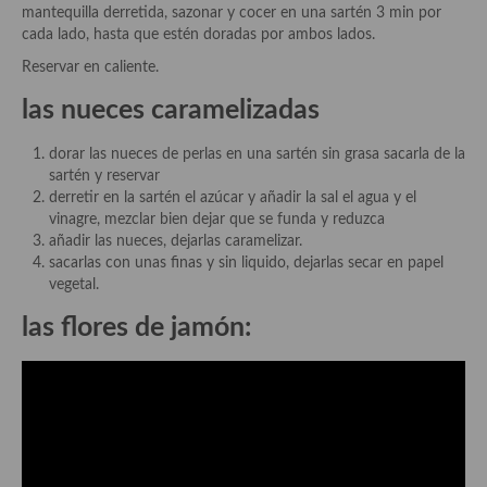
mantequilla derretida, sazonar y cocer en una sartén 3 min por
cada lado, hasta que estén doradas por ambos lados.
Plato principal
Reservar en caliente.
Aves
las nueces caramelizadas
Carne
dorar las nueces de perlas en una sartén sin grasa sacarla de la
Pescado y Marisco
sartén y reservar
derretir en la sartén el azúcar y añadir la sal el agua y el
Postres y dulces
vinagre, mezclar bien dejar que se funda y reduzca
añadir las nueces, dejarlas caramelizar.
Postres con frutas
sacarlas con unas finas y sin liquido, dejarlas secar en papel
vegetal.
Quesos, recetas
las flores de jamón:
Salazones y encurtidos
Recetas Especiales
Recetas de Cuaresma
Recetas maridadas con los mejores AOVES