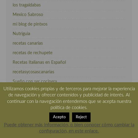
los tragaldabas
Mexico Sabroso
mi blog de pintxos
Nutriguia
recetas canarias
recetas de rechupete
Recetas Italianas en Español
recetasycosascanarias
Sueño con ser cocinera
Utilizamos cookies propias y de terceros para mejorar la experiencia
tvcocina
de navegación y ofrecer contenidos y publicidad de interés. Al
velocidadcuchara.com
continuar con la navegación entendemos que se acepta nuestra
política de cookies.
Acepto
Reject
Puede obtener más información, o bien conocer cómo cambiar la
vinos
configuración, en este enlace.