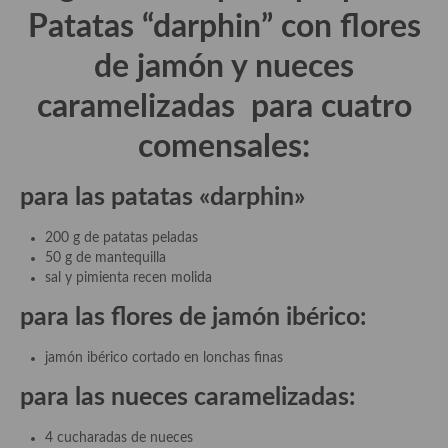
Aderezos, salsas, vinagretas, especias, hierbas aromáticas o
Patatas “darphin” con flores
aditivos
de jamón y nueces
Especias, mezclas de especias
caramelizadas para cuatro
Hierbas aromáticas
comensales:
Aceites
para las patatas «darphin»
Mojos y pastas
Sales y polvos
200 g de patatas peladas
50 g de mantequilla
Salsas y mojos
sal y pimienta recen molida
para las flores de jamón ibérico:
Adobos
Aperitivos
jamón ibérico cortado en lonchas finas
para las nueces caramelizadas:
Bebidas
Bocadillos, hamburguesas, sándwich, emparedados, tostas y
4 cucharadas de nueces