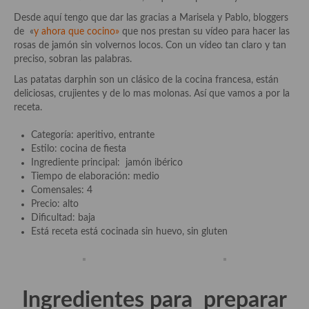
Historia de la gastronomía, platos celebres, cocineros, críticos,
historias culinarias y otras cosas
Desde aquí tengo que dar las gracias a Marisela y Pablo, bloggers
de «
y ahora que cocino»
que nos prestan su vídeo para hacer las
Origen y evolución de la comida
rosas de jamón sin volvernos locos. Con un vídeo tan claro y tan
preciso, sobran las palabras.
Protocolo y buenas maneras.
Las patatas darphin son un clásico de la cocina francesa, están
deliciosas, crujientes y de lo mas molonas. Así que vamos a por la
Ocio – restaurantes, bares, tabernas
receta.
Viajes eno-gastro-turísticos
Categoría: aperitivo, entrante
Estilo: cocina de fiesta
En El Candelero
Ingrediente principal: jamón ibérico
Tiempo de elaboración: medio
Las opiniones de la «Cocinera»
Comensales: 4
Precio: alto
Prensa
Dificultad: baja
Está receta está cocinada sin huevo, sin gluten
Recetas
Acompañamientos
Airfryer recetas
Ingredientes para preparar