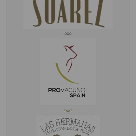
ooo
ooo