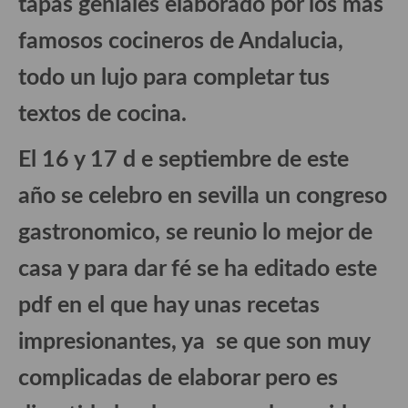
tapas geniales elaborado por los mas
Historia de la gastronomía, platos celebres, cocineros, críticos,
historias culinarias y otras cosas
famosos cocineros de Andalucia,
Origen y evolución de la comida
todo un lujo para completar tus
Protocolo y buenas maneras.
textos de cocina.
Ocio – restaurantes, bares, tabernas
El 16 y 17 d e septiembre de este
Viajes eno-gastro-turísticos
año se celebro en sevilla un congreso
En El Candelero
gastronomico, se reunio lo mejor de
Las opiniones de la «Cocinera»
casa y para dar fé se ha editado este
Prensa
pdf en el que hay unas recetas
Recetas
impresionantes, ya se que son muy
Acompañamientos
complicadas de elaborar pero es
Airfryer recetas