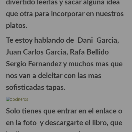
divertido leerlas y sacar alguna idea
Aderezos, salsas, vinagretas, especias, hierbas aromáticas o
aditivos
que otra para incorporar en nuestros
Especias, mezclas de especias
platos.
Hierbas aromáticas
Te estoy hablando de Dani Garcia,
Aceites
Juan Carlos Garcia, Rafa Bellido
Mojos y pastas
Sergio Fernandez y muchos mas que
Sales y polvos
nos van a deleitar con las mas
Salsas y mojos
sofisticadas tapas.
Adobos
Aperitivos
Solo tienes que entrar en el enlace o
Bebidas
en la foto y descargarte el libro, que
Bocadillos, hamburguesas, sándwich, emparedados, tostas y