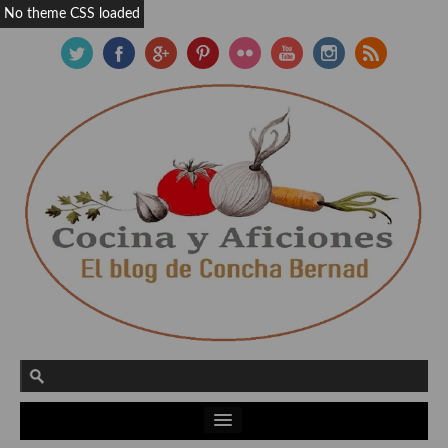
No theme CSS loaded