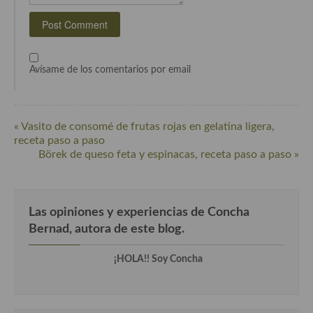
Cocina de Guatemala
Cocina de Nicaragua
Avísame de los comentarios por email
Cocina Ecuatoriana
Cocina Jamaicana
« Vasito de consomé de frutas rojas en gelatina ligera,
Cocina Mexicana
receta paso a paso
Börek de queso feta y espinacas, receta paso a paso »
Cocina peruana
Cocina de Oriente Medio
Las opiniones y experiencias de Concha
Cocina israelí
Bernad, autora de este blog.
Cocina libanesa
¡HOLA!! Soy Concha
Cocina Armenia
Cocina Siria