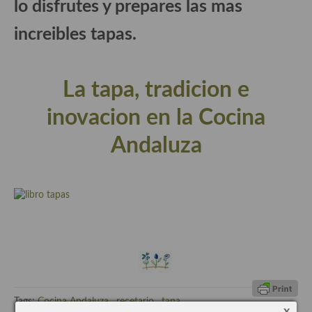
lo disfrutes y prepares las mas
demás
increibles tapas.
Entrantes y primeros platos
Ensaladas
La tapa, tradicion e
Entrantes
inovacion en la Cocina
Gazpachos, salmorejos, sopas y cremas frías
Andaluza
Quínoa
Pasta
Arroces Y fideuás
Legumbres y cereales
Cuscús
Huevos
Tags:
Cocina Andaluza
,
recetario
,
tapa
x
Masas elaboradas con harina, pizzas, quiches y demás