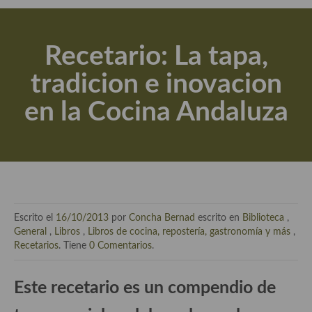
Actualidad y recomendaciones
Libros de cocina, repostería, gastronomía y más
Recetario: La tapa,
Apuntes, estudios sobre temas interesantes e importantes
tradicion e inovacion
Aceite de Oliva Virgen Extra (AOVE)
en la Cocina Andaluza
Recetas maridadas con los mejores AOVES
Flores en la cocina recetas
Técnicas de emplatado
El mundo del vino y las bebidas
Escrito el
16/10/2013
por
Concha Bernad
escrito en
Biblioteca
,
Tiendas especiales
General
,
Libros
,
Libros de cocina, repostería, gastronomía y más
,
Recetarios
. Tiene
0 Comentarios
.
En la mesa: menaje, vajilla, técnicas de emplatado, decoración
Este recetario es un compendio de
Especias, hierbas, condimentos, espesantes y aditivos