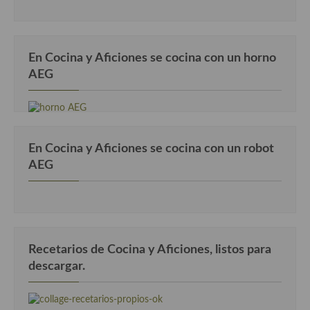
Cocina Danesa
Cocina de la Republica Checa
En Cocina y Aficiones se cocina con un horno
Cocina de Polonia
AEG
Cocina de Ucrania
Cocina Eslovena
En Cocina y Aficiones se cocina con un robot
Cocina Francesa
AEG
Cocina Griega
Cocina Holandesa
Cocina Hungara
Recetarios de Cocina y Aficiones, listos para
descargar.
Cocina Irlanda
Cocina Italiana