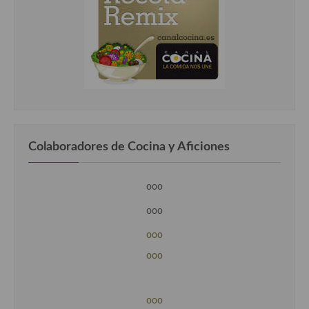
Colaboradores de Cocina y Aficiones
ooo
ooo
ooo
ooo
ooo