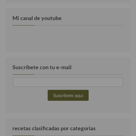
Cocina del Pacifico
Cocina filipina
Mi canal de youtube
Cocina de Hawái
Cocina de Madagascar
Cocina Africana
Cocina Sudafrinaca
Suscríbete con tu e-mail
Cocina del Congo
Cocina Sefardí
Cocina Yoshoku
Cocina callejera
Cocina fusión
recetas clasificadas por categorias
Cocinas de España