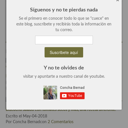
Síguenos y no te pierdas nada
Plato principal
Escrito por
Concha Bernad
Se el primero en conocer todo lo que se "cuece" en
Aves
este blog, suscribete y recibirás toda la información en
Periodista, blogger y cocinera de este blog.
tu correo.
Carne
Pescado y Marisco
Entradas Relacionadas
Postres y dulces
Y no te olvides de
Postres con frutas
Rape alangostado con gel de tomate, el trampantojo más exquisito
visitar y apuntarte a nuestro canal de youtube.
Quesos, recetas
Escrito el Nov-05-2025
Por Concha Bernadcon
0 Comentarios
Salazones y encurtidos
Recetas Especiales
Bizcocho salado con tomates secos y más, una receta diferente.
Recetas de Cuaresma
Escrito el May-04-2018
Por Concha Bernadcon
2 Comentarios
Recetas maridadas con los mejores AOVES