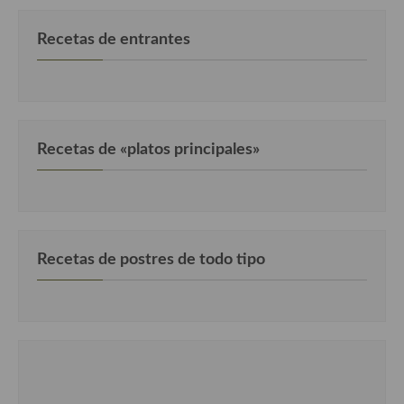
Cocina Murciana
Recetas de entrantes
Cocina Navarra
Cocina Riojana
Cocina Valenciana
Recetas de «platos principales»
Cocina Vasca
Cocina Europea
Cocina Alemana
Recetas de postres de todo tipo
Cocina Austriaca
Cocina Belga
Cocina Britanica
Cocina Bulgara