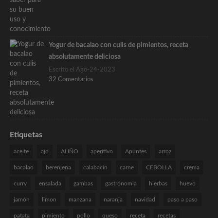
Yogur de bacalao con culis de pimientos, receta
absolutamente deliciosa
Escrito el Ago-24-2023
32 Comentarios
Etiquetas
aceite
ajo
ALIÑO
aperitivo
Apuntes
arroz
bacalao
berenjena
calabacin
carne
CEBOLLA
crema
curry
ensalada
gambas
gastrónomia
hierbas
huevo
jamón
limon
manzana
naranja
navidad
paso a paso
patata
pimiento
pollo
queso
receta
recetas