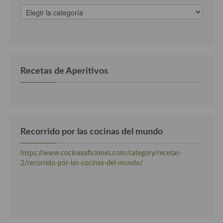
recetas
clasificadas
Cocina Andaluza
por
categorias
Cocina Aragonesa
Cocina Asturiana
Recetas de Aperitivos
Cocina Balear
Cocina Canaria
Cocina Castellana
Recorrido por las cocinas del mundo
Cocina Castilla – La Mancha
https://www.cocinayaficiones.com/category/recetas-
Cocina Catalana
2/recorrido-por-las-cocinas-del-mundo/
Cocina Extremeña
Cocina Gallega
Cocina Madrileña