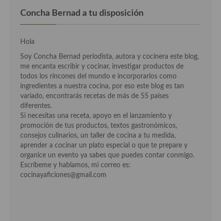
Cocina Azerí (Azerbaiyán)
Concha Bernad a tu disposición
Cocina de Egipto
Hola
Cocina de Tunez
Soy Concha Bernad periodista, autora y cocinera este blog,
Cocina Oriental
me encanta escribir y cocinar, investigar productos de
todos los rincones del mundo e incorporarlos como
Cocina Tailandesa
ingredientes a nuestra cocina, por eso este blog es tan
variado, encontrarás recetas de más de 55 países
Cocina Japonesa
diferentes.
Si necesitas una receta, apoyo en el lanzamiento y
Cocina Vietnamita
promoción de tus productos, textos gastronómicos,
consejos culinarios, un taller de cocina a tu medida,
Cocina camboyana
aprender a cocinar un plato especial o que te prepare y
organice un evento ya sabes que puedes contar conmigo.
Cocina Coreana
Escríbeme y hablamos, mi correo es:
cocinayaficiones@gmail.com
Cocina HIndú
Cocina China