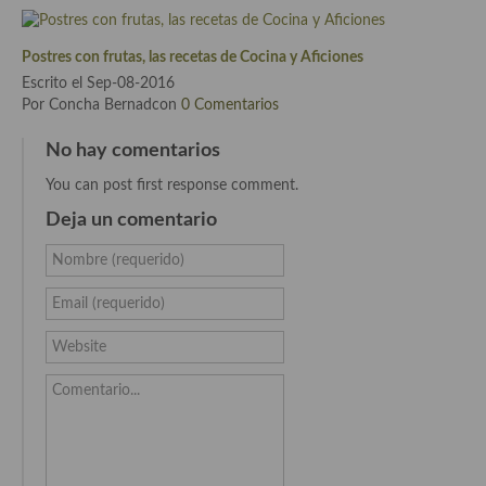
Recetas de fiesta, Navidad y días señalados
Postres con frutas, las recetas de Cocina y Aficiones
Resumen tematicos de recetas
Escrito el Sep-08-2016
Por Concha Bernadcon
0 Comentarios
Cocinas del mundo
No hay comentarios
Cocina Americana
You can post first response comment.
Cocina Argentina
Deja un comentario
Cocina Brasileña
Nombre (requerido)
Cocina colombiana
Email (requerido)
Cocina Cajún y Creole
Website
Cocina Venezolana
Comentario...
Cocina Cubana
Cocina de Estados Unidos