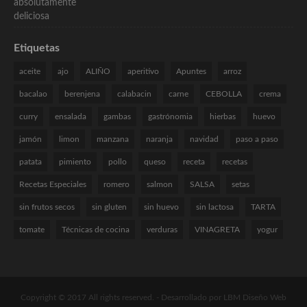
Etiquetas
aceite
ajo
ALIÑO
aperitivo
Apuntes
arroz
bacalao
berenjena
calabacin
carne
CEBOLLA
crema
curry
ensalada
gambas
gastrónomia
hierbas
huevo
jamón
limon
manzana
naranja
navidad
paso a paso
patata
pimiento
pollo
queso
receta
recetas
Recetas Especiales
romero
salmon
SALSA
setas
sin frutos secos
sin gluten
sin huevo
sin lactosa
TARTA
tomate
Técnicas de cocina
verduras
VINAGRETA
yogur
Copyright © 2017 All rights reserved. -
Desarrollado por LBM Diseño Web