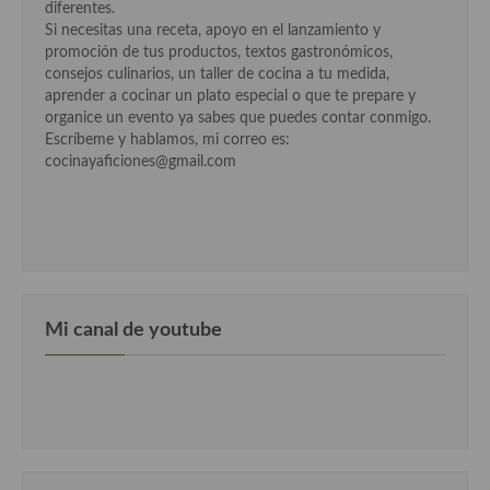
diferentes.
Cocina Luxemburgo
Si necesitas una receta, apoyo en el lanzamiento y
promoción de tus productos, textos gastronómicos,
Cocina Polaca
consejos culinarios, un taller de cocina a tu medida,
aprender a cocinar un plato especial o que te prepare y
Cocina portuguesa
organice un evento ya sabes que puedes contar conmigo.
Escríbeme y hablamos, mi correo es:
Cocina Rusa
cocinayaficiones@gmail.com
Cocina Sueca
Cocina Suiza
Cocina Turca
Mi canal de youtube