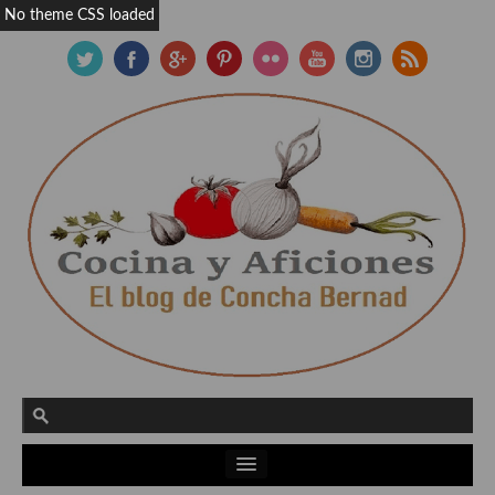
No theme CSS loaded