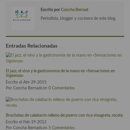
Cocina del Pacifico
Escrito por
Concha Bernad
Cocina filipina
Periodista, blogger y cocinera de este blog.
Cocina de Hawái
Cocina de Madagascar
Entradas Relacionadas
Cocina Africana
Cocina Sudafrinaca
El jazz, el vino y la gastronomía de la mano en «Sensaciones en
Cocina del Congo
Sigüenza»
Escrito el Abr-29-2015
Cocina Sefardí
Por Concha Bernadcon
0 Comentarios
Cocina Yoshoku
Cocina callejera
Brochetas de calabacín relleno de puerro con rica vinagreta, receta
Cocina fusión
Escrito el Feb-19-2012
Por Concha Bernadcon
5 Comentarios
Cocinas de España