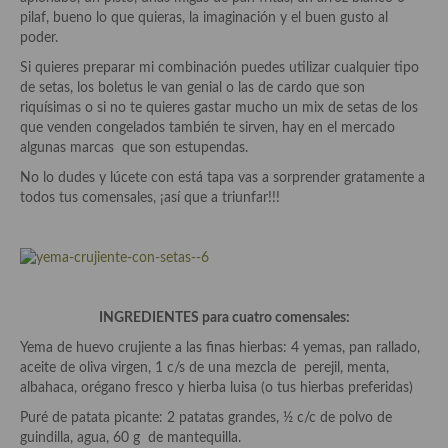
Aderezos, salsas, vinagretas, especias, hierbas aromáticas o
pilaf, bueno lo que quieras, la imaginación y el buen gusto al
aditivos
poder.
Si quieres preparar mi combinación puedes utilizar cualquier tipo
Especias, mezclas de especias
de setas, los boletus le van genial o las de cardo que son
riquísimas o si no te quieres gastar mucho un mix de setas de los
Hierbas aromáticas
que venden congelados también te sirven, hay en el mercado
algunas marcas que son estupendas.
Aceites
No lo dudes y lúcete con está tapa vas a sorprender gratamente a
Mojos y pastas
todos tus comensales, ¡así que a triunfar!!!
Sales y polvos
Salsas y mojos
Adobos
INGREDIENTES para cuatro comensales:
Yema de huevo crujiente a las finas hierbas: 4 yemas, pan rallado,
Aperitivos
aceite de oliva virgen, 1 c/s de una mezcla de perejil, menta,
albahaca, orégano fresco y hierba luisa (o tus hierbas preferidas)
Bebidas
Puré de patata picante: 2 patatas grandes, ½ c/c de polvo de
Bocadillos, hamburguesas, sándwich, emparedados, tostas y
guindilla, agua, 60 g de mantequilla.