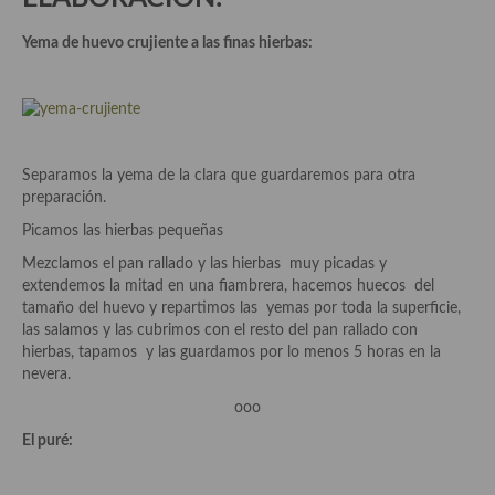
Yema de huevo crujiente a las finas hierbas:
Plato principal
Aves
Carne
Separamos la yema de la clara que guardaremos para otra
Pescado y Marisco
preparación.
Postres y dulces
Picamos las hierbas pequeñas
Mezclamos el pan rallado y las hierbas muy picadas y
Postres con frutas
extendemos la mitad en una fiambrera, hacemos huecos del
tamaño del huevo y repartimos las yemas por toda la superficie,
Quesos, recetas
las salamos y las cubrimos con el resto del pan rallado con
hierbas, tapamos y las guardamos por lo menos 5 horas en la
Salazones y encurtidos
nevera.
Recetas Especiales
ooo
El puré:
Recetas de Cuaresma
Recetas maridadas con los mejores AOVES