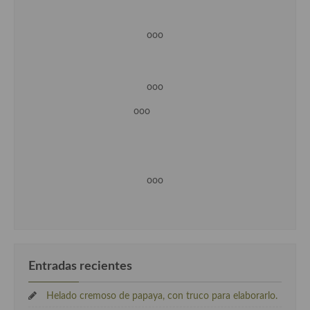
ooo
ooo
ooo
ooo
Entradas recientes
Helado cremoso de papaya, con truco para elaborarlo.