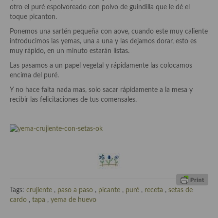
otro el puré espolvoreado con polvo de guindilla que le dé el
Cocina Azerí (Azerbaiyán)
toque picanton.
Cocina de Egipto
Ponemos una sartén pequeña con aove, cuando este muy caliente
introducimos las yemas, una a una y las dejamos dorar, esto es
Cocina de Tunez
muy rápido, en un minuto estarán listas.
Las pasamos a un papel vegetal y rápidamente las colocamos
Cocina Oriental
encima del puré.
Cocina Tailandesa
Y no hace falta nada mas, solo sacar rápidamente a la mesa y
recibir las felicitaciones de tus comensales.
Cocina Japonesa
Cocina Vietnamita
Cocina camboyana
Cocina Coreana
Cocina HIndú
Tags:
crujiente
,
paso a paso
,
picante
,
puré
,
receta
,
setas de
cardo
,
tapa
,
yema de huevo
Cocina China