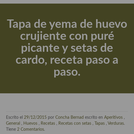
Actualidad y recomendaciones
Libros de cocina, repostería, gastronomía y más
Tapa de yema de huevo
Apuntes, estudios sobre temas interesantes e importantes
crujiente con puré
Aceite de Oliva Virgen Extra (AOVE)
picante y setas de
Recetas maridadas con los mejores AOVES
cardo, receta paso a
Flores en la cocina recetas
paso.
Técnicas de emplatado
El mundo del vino y las bebidas
Tiendas especiales
En la mesa: menaje, vajilla, técnicas de emplatado, decoración
Escrito el
29/12/2015
por
Concha Bernad
escrito en
Aperitivos
,
Especias, hierbas, condimentos, espesantes y aditivos
General
,
Huevos
,
Recetas
,
Recetas con setas
,
Tapas
,
Verduras
.
Tiene
2 Comentarios
.