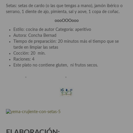
demás
Setas: setas de cardo (o las que tengas a mano), jamón ibérico o
serrano, 1 diente de ajo, pimienta, sal y aove, 1 copa de coñac.
Entrantes y primeros platos
oooOOOooo
Ensaladas
Estilo: cocina de autor Categoría: aperitivo
Autora: Concha Bernad
Entrantes
Tiempo de preparación: 20 minutos más el tiempo que se
tarde en limpiar las setas
Gazpachos, salmorejos, sopas y cremas frías
Cocción: 20 min.
Raciones: 4
Quínoa
Este plato no contiene gluten, ni frutos secos.
Pasta
Arroces Y fideuás
Legumbres y cereales
Cuscús
Huevos
ELABORACIÓN:
Masas elaboradas con harina, pizzas, quiches y demás