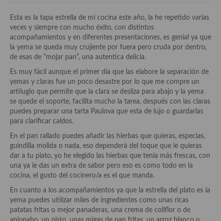
Historia de la gastronomía, platos celebres, cocineros, críticos,
historias culinarias y otras cosas
Esta es la tapa estrella de mi cocina este año, la he repetido varias
veces y siempre con mucho éxito, con distintos
Origen y evolución de la comida
acompañamientos y en diferentes presentaciones, es genial ya que
la yema se queda muy crujiente por fuera pero cruda por dentro,
Protocolo y buenas maneras.
de esas de “mojar pan”, una autentica delicia.
Ocio – restaurantes, bares, tabernas
Es muy fácil aunque el primer día que las elabore la separación de
yemas y claras fue un poco desastre por lo que me compre un
Viajes eno-gastro-turísticos
artilugio que permite que la clara se desliza para abajo y la yema
se quede el soporte, facilita mucho la tarea, después con las claras
En El Candelero
puedes preparar una tarta Paulova que esta de lujo o guardarlas
para clarificar caldos.
Las opiniones de la «Cocinera»
En el pan rallado puedes añadir las hierbas que quieras, especias,
guindilla molida o nada, eso dependerá del toque que le quieras
Prensa
dar a tu plato, yo he elegido las hierbas que tenía más frescas, con
una ya le das un extra de sabor pero eso es como todo en la
Recetas
cocina, el gusto del cocinero/a es el que manda.
Acompañamientos
En cuanto a los acompañamientos ya que la estrella del plato es la
yema puedes utilizar miles de ingredientes como unas ricas
Airfryer recetas
patatas fritas o mejor panaderas, una crema de coliflor o de
apionabo, un pisto, unas migas de pan fritas, un arroz blanco o