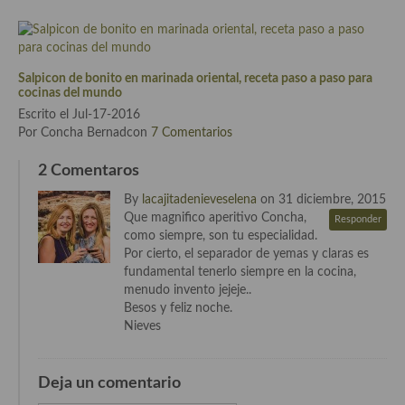
Cocina Andaluza
Cocina Aragonesa
Salpicon de bonito en marinada oriental, receta paso a paso para
cocinas del mundo
Cocina Asturiana
Escrito el Jul-17-2016
Por Concha Bernadcon
7 Comentarios
Cocina Balear
2 Comentaros
Cocina Canaria
By
lacajitadenieveselena
on 31 diciembre, 2015
Cocina Castellana
Que magnifico aperitivo Concha,
Responder
como siempre, son tu especialidad.
Cocina Castilla – La Mancha
Por cierto, el separador de yemas y claras es
fundamental tenerlo siempre en la cocina,
Cocina Catalana
menudo invento jejeje..
Besos y feliz noche.
Cocina Extremeña
Nieves
Cocina Gallega
Deja un comentario
Cocina Madrileña