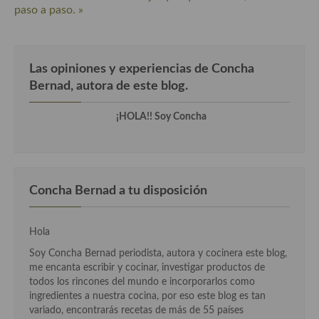
paso a paso. »
Cocina Danesa
Cocina de la Republica Checa
Las opiniones y experiencias de Concha
Cocina de Polonia
Bernad, autora de este blog.
Cocina de Ucrania
¡HOLA!! Soy Concha
Cocina Eslovena
Cocina Francesa
Cocina Griega
Concha Bernad a tu disposición
Cocina Holandesa
Hola
Cocina Hungara
Soy Concha Bernad periodista, autora y cocinera este blog,
me encanta escribir y cocinar, investigar productos de
Cocina Irlanda
todos los rincones del mundo e incorporarlos como
ingredientes a nuestra cocina, por eso este blog es tan
Cocina Italiana
variado, encontrarás recetas de más de 55 países