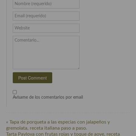
Nombre (requerido)
Cocina Murciana
Email (requerido)
Cocina Navarra
Website
Cocina Riojana
Comentario...
Cocina Valenciana
Cocina Vasca
Cocina Europea
Cocina Alemana
Cocina Austriaca
Avísame de los comentarios por email
Cocina Belga
Cocina Britanica
« Tapa de porqueta a las especias con jalapeños y
gremolata, receta italiana paso a paso.
Cocina Bulgara
Tarta Pavlova con frutas rojas y toque de aove, receta