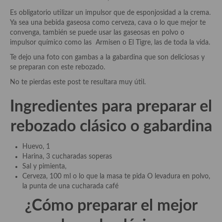
Historia de la gastronomía, platos celebres, cocineros, críticos,
historias culinarias y otras cosas
Es obligatorio utilizar un impulsor que de esponjosidad a la crema.
Ya sea una bebida gaseosa como cerveza, cava o lo que mejor te
Origen y evolución de la comida
convenga, también se puede usar las gaseosas en polvo o
impulsor químico como las Armisen o El Tigre, las de toda la vida.
Protocolo y buenas maneras.
Te dejo una foto con gambas a la gabardina que son deliciosas y
se preparan con este rebozado.
Ocio – restaurantes, bares, tabernas
No te pierdas este post te resultara muy útil.
Viajes eno-gastro-turísticos
Ingredientes para preparar el
En El Candelero
rebozado clásico o gabardina
Las opiniones de la «Cocinera»
Huevo, 1
Prensa
Harina, 3 cucharadas soperas
Sal y pimienta,
Recetas
Cerveza, 100 ml o lo que la masa te pida O levadura en polvo,
la punta de una cucharada café
Acompañamientos
¿Cómo preparar el mejor
Airfryer recetas