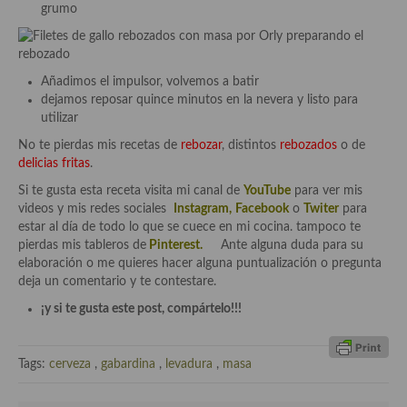
demás
grumo
Entrantes y primeros platos
Ensaladas
Añadimos el impulsor, volvemos a batir
dejamos reposar quince minutos en la nevera y listo para
Entrantes
utilizar
No te pierdas mis recetas de
rebozar
, distintos
rebozados
o de
Gazpachos, salmorejos, sopas y cremas frías
delicias fritas
.
Quínoa
Si te gusta esta receta visita mi canal de
YouTube
para ver mis
videos y mis redes sociales
Instagram
,
Facebook
o
Twiter
para
Pasta
estar al día de todo lo que se cuece en mi cocina. tampoco te
pierdas mis tableros de
Pinterest.
Ante alguna duda para su
Arroces Y fideuás
elaboración o me quieres hacer alguna puntualización o pregunta
deja un comentario y te contestare.
Legumbres y cereales
¡y si te gusta este post, compártelo!!!
Cuscús
Tags:
cerveza
,
gabardina
,
levadura
,
masa
Huevos
Masas elaboradas con harina, pizzas, quiches y demás