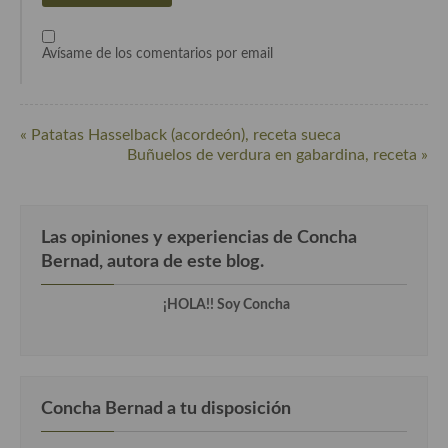
Cocina de Guatemala
Avísame de los comentarios por email
Cocina de Nicaragua
Cocina Ecuatoriana
« Patatas Hasselback (acordeón), receta sueca
Cocina Jamaicana
Buñuelos de verdura en gabardina, receta »
Cocina Mexicana
Cocina peruana
Las opiniones y experiencias de Concha
Bernad, autora de este blog.
Cocina de Oriente Medio
Cocina israelí
¡HOLA!! Soy Concha
Cocina libanesa
Cocina Armenia
Concha Bernad a tu disposición
Cocina Siria