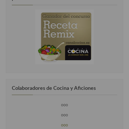
Colaboradores de Cocina y Aficiones
ooo
ooo
ooo