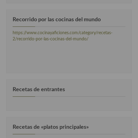
Cocina Murciana
Recorrido por las cocinas del mundo
Cocina Navarra
https://www.cocinayaficiones.com/category/recetas-
Cocina Riojana
2/recorrido-por-las-cocinas-del-mundo/
Cocina Valenciana
Cocina Vasca
Cocina Europea
Cocina Alemana
Recetas de entrantes
Cocina Austriaca
Cocina Belga
Cocina Britanica
Recetas de «platos principales»
Cocina Bulgara