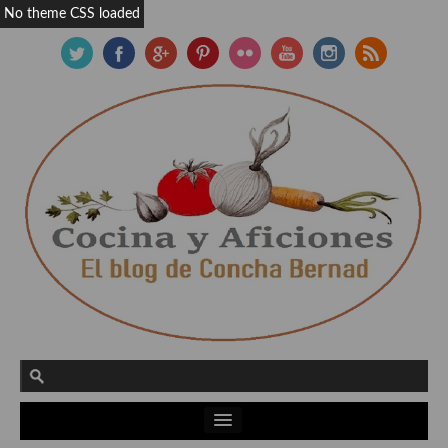
No theme CSS loaded