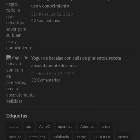
uso y conocimiento
Escrito el Jun-02-2020
42 Comentarios
Yogur de bacalao con culis de pimientos, receta
absolutamente deliciosa
Escrito el Ago-24-2023
32 Comentarios
Etiquetas
aceite
ajo
ALIÑO
aperitivo
Apuntes
arroz
bacalao
berenjena
calabacin
carne
CEBOLLA
crema