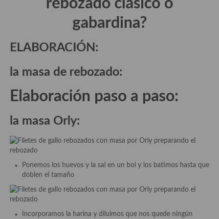
rebozado clásico o
Aderezos, salsas, vinagretas, especias, hierbas aromáticas o
aditivos
gabardina?
Especias, mezclas de especias
ELABORACIÓN:
Hierbas aromáticas
la masa de rebozado:
Aceites
Elaboración paso a paso:
Mojos y pastas
Sales y polvos
la masa Orly:
Salsas y mojos
Adobos
Ponemos los huevos y la sal en un bol y los batimos hasta que
Aperitivos
doblen el tamaño
Bebidas
Bocadillos, hamburguesas, sándwich, emparedados, tostas y
Incorporamos la harina y diluimos que nos quede ningún