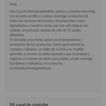
Cocina Azerí (Azerbaiyán)
Hola
Soy Concha Bernad periodista, autora y cocinera este blog,
Cocina de Egipto
me encanta escribir y cocinar, investigar productos de
todos los rincones del mundo e incorporarlos como
Cocina de Tunez
ingredientes a nuestra cocina, por eso este blog es tan
variado, encontrarás recetas de más de 55 países
Cocina Oriental
diferentes.
Si necesitas una receta, apoyo en el lanzamiento y
Cocina Tailandesa
promoción de tus productos, textos gastronómicos,
consejos culinarios, un taller de cocina a tu medida,
Cocina Japonesa
aprender a cocinar un plato especial o que te prepare y
organice un evento ya sabes que puedes contar conmigo.
Cocina Vietnamita
Escríbeme y hablamos, mi correo es:
cocinayaficiones@gmail.com
Cocina camboyana
Cocina Coreana
Cocina HIndú
Cocina China
Mi canal de youtube