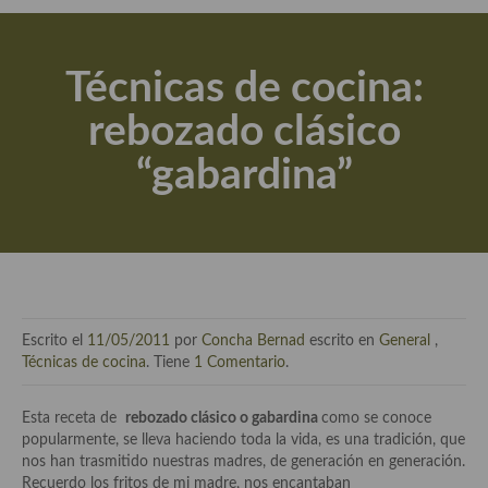
Actualidad y recomendaciones
Libros de cocina, repostería, gastronomía y más
Técnicas de cocina:
Apuntes, estudios sobre temas interesantes e importantes
rebozado clásico
Aceite de Oliva Virgen Extra (AOVE)
“gabardina”
Recetas maridadas con los mejores AOVES
Flores en la cocina recetas
Técnicas de emplatado
El mundo del vino y las bebidas
Escrito el
11/05/2011
por
Concha Bernad
escrito en
General
,
Tiendas especiales
Técnicas de cocina
. Tiene
1 Comentario
.
En la mesa: menaje, vajilla, técnicas de emplatado, decoración
Esta receta de
rebozado clásico o gabardina
como se conoce
popularmente, se lleva haciendo toda la vida, es una tradición, que
Especias, hierbas, condimentos, espesantes y aditivos
nos han trasmitido nuestras madres, de generación en generación.
Recuerdo los fritos de mi madre, nos encantaban