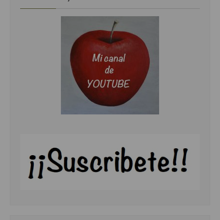
Cocina del Pacifico
Cocina filipina
Cocina de Hawái
Cocina de Madagascar
Cocina Africana
Cocina Sudafrinaca
Cocina del Congo
Cocina Sefardí
Cocina Yoshoku
Cocina callejera
Cocina fusión
Cocinas de España