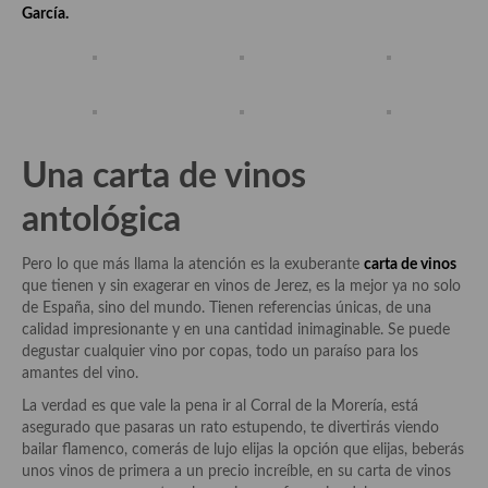
García
.
Plato principal
Aves
Carne
Una carta de vinos
Pescado y Marisco
antológica
Postres y dulces
Postres con frutas
Pero lo que más llama la atención es la exuberante
carta de vinos
que tienen y sin exagerar en vinos de Jerez, es la mejor ya no solo
Quesos, recetas
de España, sino del mundo. Tienen referencias únicas, de una
calidad impresionante y en una cantidad inimaginable. Se puede
Salazones y encurtidos
degustar cualquier vino por copas, todo un paraíso para los
amantes del vino.
Recetas Especiales
La verdad es que vale la pena ir al Corral de la Morería, está
asegurado que pasaras un rato estupendo, te divertirás viendo
Recetas de Cuaresma
bailar flamenco, comerás de lujo elijas la opción que elijas, beberás
unos vinos de primera a un precio increíble, en su carta de vinos
Recetas maridadas con los mejores AOVES