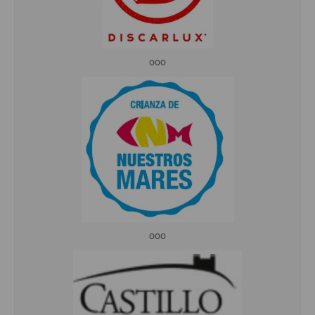
ooo
ooo