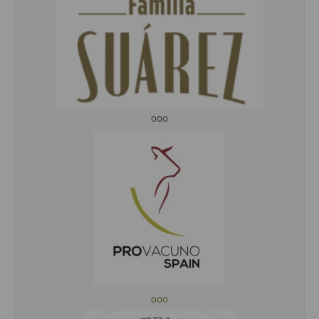
ooo
ooo