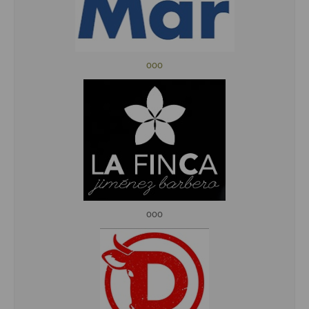
ooo
ooo