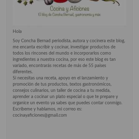
Cocina Danesa
Cocina de la Republica Checa
Hola
Cocina de Polonia
Soy Concha Bernad periodista, autora y cocinera este blog,
Cocina de Ucrania
me encanta escribir y cocinar, investigar productos de
todos los rincones del mundo e incorporarlos como
Cocina Eslovena
ingredientes a nuestra cocina, por eso este blog es tan
variado, encontrarás recetas de más de 55 países
Cocina Francesa
diferentes.
Si necesitas una receta, apoyo en el lanzamiento y
Cocina Griega
promoción de tus productos, textos gastronómicos,
consejos culinarios, un taller de cocina a tu medida,
Cocina Holandesa
aprender a cocinar un plato especial o que te prepare y
organice un evento ya sabes que puedes contar conmigo.
Cocina Hungara
Escríbeme y hablamos, mi correo es:
cocinayaficiones@gmail.com
Cocina Irlanda
Cocina Italiana