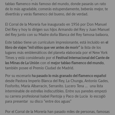
Historia de la gastronomía, platos celebres, cocineros, críticos,
tablao flamenco más famoso del mundo, donde pasarás un rato
historias culinarias y otras cosas
de lo más agradable, comerás estupendamente, beberás mejor, te
divertirás y verás flamenco del bueno, del de verdad.
Origen y evolución de la comida
El Corral de la Morería fue inaugurado en 1956 por Don Manuel
Protocolo y buenas maneras.
Del Rey y hoy lo dirigen sus hijos Armando del Rey y Juan Manuel
del Rey junto con su Madre doña Blanca del Rey famosa bailaora,
Ocio – restaurantes, bares, tabernas
Este tablao tiene un currículum impresionante, está incluido en
el
Viajes eno-gastro-turísticos
libro de viajes “mil sitios que ver antes de morir”
la lista de los
lugares más emblemáticos del planeta elaborada por el New York
En El Candelero
Times y está considerado por el
Festival Internacional del Cante de
las Minas de La Unión
con el
mejor tablao flamenco del mundo
,
Las opiniones de la «Cocinera»
también posee el Premio Ciudad de Madrid.
Por su escenario
ha pasado lo más granado del flamenco español
Prensa
desde Pastora Imperio Blanca del Rey, La Chunga, Antonio Gades,
Fosforito, María Albarracín, Serranito. Lucero Tena … una lista
Recetas
interminable de estrellas indiscutibles. Entre sus paredes empezó
su carrera profesional Isabel Pantoja y Paco de Lucía lo escogió
Acompañamientos
para presentar su disco “entre dos aguas”
Airfryer recetas
Por el Corral de la Morería han pasado miles de personas, famosas