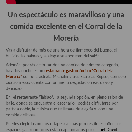
demás
Un espectáculo es maravilloso y una
Entrantes y primeros platos
comida excelente en el Corral de la
Ensaladas
Morería
Entrantes
Gazpachos, salmorejos, sopas y cremas frías
Vas a disfrutar de más de una hora de flamenco del bueno, el
bullicio, las palmas y la alegría se apoderan del salón.
Quínoa
Además podrás disfrutar de una comida de primera categoría,
hay dos opciones un
restaurante gastronómico “Corral de la
Pasta
Morería”
con una estrella Michelín y tres Estrellas Repsol, con solo
cuatro mesas cuenta con un menú degustación exclusivo y
Arroces Y fideuás
delicioso,
Legumbres y cereales
En el
restaurante “Tablao”
, la segunda opción, en pleno salón de
baile, donde se encuentra el escenario, podrás disfrutaras por
Cuscús
partida doble, la música que te llenara de alegría y con una
comida deliciosa.
Huevos
Puedes elegir los menús o tapear al más puro estilo español. Los
espacios gastronómicos están capitaneados por el
chef David
Masas elaboradas con harina, pizzas, quiches y demás