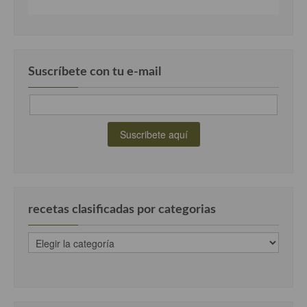
Suscríbete con tu e-mail
recetas clasificadas por categorias
recetas
clasificadas
por
categorias