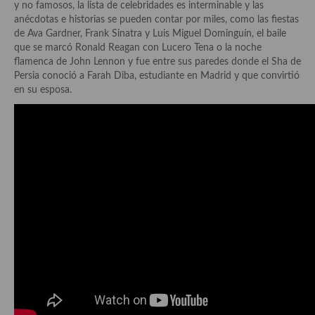
y no famosos, la lista de celebridades es interminable y las
Aderezos, salsas, vinagretas, especias, hierbas aromáticas o
anécdotas e historias se pueden contar por miles, como las fiestas
aditivos
de Ava Gardner, Frank Sinatra y Luis Miguel Dominguín, el baile
que se marcó Ronald Reagan con Lucero Tena o la noche
Especias, mezclas de especias
flamenca de John Lennon y fue entre sus paredes donde el Sha de
Persia conoció a Farah Diba, estudiante en Madrid y que convirtió
Hierbas aromáticas
en su esposa.
Aceites
Mojos y pastas
Sales y polvos
Salsas y mojos
Adobos
Aperitivos
Bebidas
Bocadillos, hamburguesas, sándwich, emparedados, tostas y