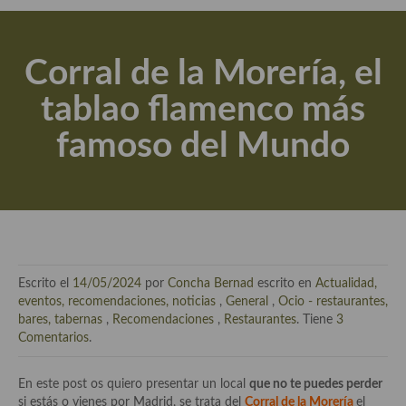
Actualidad y recomendaciones
Libros de cocina, repostería, gastronomía y más
Corral de la Morería, el
Apuntes, estudios sobre temas interesantes e importantes
tablao flamenco más
Aceite de Oliva Virgen Extra (AOVE)
famoso del Mundo
Recetas maridadas con los mejores AOVES
Flores en la cocina recetas
Técnicas de emplatado
El mundo del vino y las bebidas
Escrito el
14/05/2024
por
Concha Bernad
escrito en
Actualidad,
Tiendas especiales
eventos, recomendaciones, noticias
,
General
,
Ocio - restaurantes,
bares, tabernas
,
Recomendaciones
,
Restaurantes
. Tiene
3
En la mesa: menaje, vajilla, técnicas de emplatado, decoración
Comentarios
.
Especias, hierbas, condimentos, espesantes y aditivos
En este post os quiero presentar un local
que no te puedes perder
si estás o vienes por Madrid, se trata del
Corral de la Morería
el