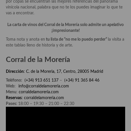
por copas se encuentran las mejores referencias del panorama
vinícola nacional, palabra que no te los puedes imaginar lo que te
Recetas de fiesta, Navidad y días señalados
vas a encontrar.
Resumen tematicos de recetas
La carta de vinos del Corral de la Morería solo admite un apelativo
¡impresionante!
Cocinas del mundo
Toma nota y anota en
tu lista de “no me lo puedo perder”
la visita a
Cocina Americana
este tablao lleno de historia y de arte.
Cocina Argentina
Corral de la Morería
Cocina Brasileña
Dirección
:
C. de la Moreria, 17, Centro, 28005 Madrid
Cocina colombiana
Teléfono:
(+34) 913 651 137
–
(+34) 91 365 84 46
Web:
info@corraldelamoreria.com
Cocina Cajún y Creole
Menu
:
corraldelamoreria.com
Reservas
:
corraldelamoreria.com
Cocina Venezolana
Pases:
18:00 – 19:30 – 21:00 – 22:30
Cocina Cubana
Cocina de Estados Unidos