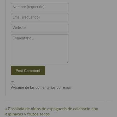
Nombre (requerido)
Cocina Andaluza
Email (requerido)
Cocina Aragonesa
Website
Cocina Asturiana
Comentario...
Cocina Balear
Cocina Canaria
Cocina Castellana
Cocina Castilla – La Mancha
Cocina Catalana
Avísame de los comentarios por email
Cocina Extremeña
Cocina Gallega
« Ensalada de nidos de espaguetis de calabacín con
espinacas y frutos secos
Cocina Madrileña