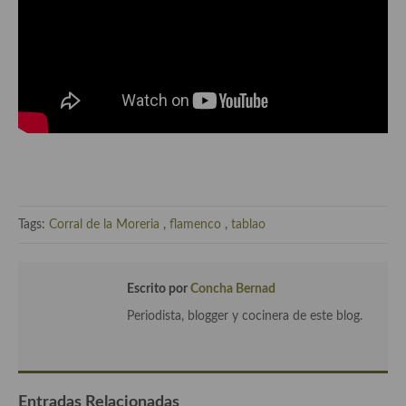
Cocina de Guatemala
Cocina de Nicaragua
Cocina Ecuatoriana
Cocina Jamaicana
Cocina Mexicana
Cocina peruana
Tags:
Corral de la Moreria
,
flamenco
,
tablao
Cocina de Oriente Medio
Cocina israelí
Escrito por
Concha Bernad
Cocina libanesa
Periodista, blogger y cocinera de este blog.
Cocina Armenia
Cocina Siria
Entradas Relacionadas