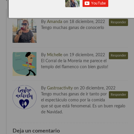
Cocina del Pacifico
3 Comentaros
Cocina filipina
By
Amanda
on 18 diciembre, 2022
Responder
Cocina de Hawái
Tengo muchas ganas de conocerlo
Cocina de Madagascar
Cocina Africana
By
Michelle
on 19 diciembre, 2022
Responder
El Corral de la Morería me parece el
Cocina Sudafrinaca
templo del flamenco con bien gusto!
Cocina del Congo
Cocina Sefardí
By
Gastroactivity
on 20 diciembre, 2022
Tengo muchas ganas de ir tanto por
Responder
Cocina Yoshoku
el espectáculo como por la comida
que sé que está fenomenal. Es un buen regalo
Cocina callejera
de Navidad.
Cocina fusión
Deja un comentario
Cocinas de España