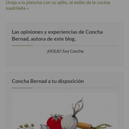
Oreja a la plancha con su ajillo, al estilo de la cocina
madrileña »
Cocina Murciana
Cocina Navarra
Las opiniones y experiencias de Concha
Cocina Riojana
Bernad, autora de este blog.
Cocina Valenciana
¡HOLA!! Soy Concha
Cocina Vasca
Cocina Europea
Cocina Alemana
Concha Bernad a tu disposición
Cocina Austriaca
Cocina Belga
Cocina Britanica
Cocina Bulgara