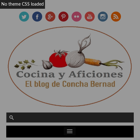
No theme CSS loaded