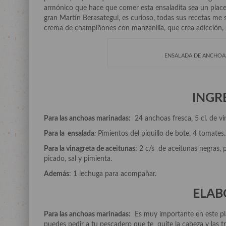
armónico que hace que comer esta ensaladita sea un placer
gran Martín Berasategui, es curioso, todas sus recetas me 
crema de champiñones con manzanilla, que crea adicción, u
ENSALADA DE ANCHOAS
INGR
Para las anchoas marinadas:
24 anchoas fresca, 5 cl. de vina
Para la ensalada
:
Pimientos del piquillo de bote, 4 tomates.
Para la vinagreta de aceitunas
: 2 c/s de aceitunas negras, p
picado, sal y pimienta.
Además
: 1 lechuga para acompañar.
ELAB
Para las anchoas marinadas:
Es muy importante en este pla
puedes pedir a tu pescadero que te quite la cabeza y las t