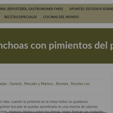
INA, REPOSTERÍA, GASTRONOMÍA Y MÁS
APUNTES, ESTUDIOS SOBRE
RECETAS ESPECIALES
COCINAS DEL MUNDO
choas con pimientos del p
ladas
,
General
,
Pescado y Marisco
,
Recetas
,
Recetas con
i vida, cuando la presente en la mesa todos se quedaron
el primer bocado te quedas asombrado es una mezcla de sabores
edientes, ninguno destaca sobre los demás, todos forman un conjunto