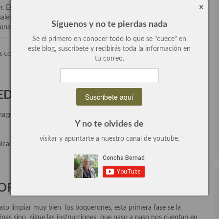
x
. Esta claro de quien es la receta de mi MAESTRO preferido, el
salen perfectas y ya tengo muchas. Esta es, junto con la Receta de
Síguenos y no te pierdas nada
na de las mejores. Es un poco trabajosa pero vale la pena.
Se el primero en conocer todo lo que se "cuece" en
este blog, suscribete y recibirás toda la información en
 CON PIMIENTOS DEL PIQUILLO
tu correo.
EDIENTES:
gre de sidra, 3 cl. de agua, 100 gr. Sal fina
Y no te olvides de
visitar y apuntarte a nuestro canal de youtube.
icadas, 2 c/s de zumo de limón, 3 c/s de aceite, 1 c/c de perejil
ORACIÓN:
to limpiar muy bien los boquerones, esta primera fase se la
ripas sino sigue las instrucciones que paso a paso nos cuentan en