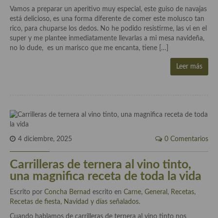
Aderezos, salsas, vinagretas, especias, hierbas aromáticas o
Vamos a preparar un aperitivo muy especial, este guiso de navajas
aditivos
está delicioso, es una forma diferente de comer este molusco tan
rico, para chuparse los dedos. No he podido resistirme, las vi en el
Especias, mezclas de especias
super y me plantee inmediatamente llevarlas a mi mesa navideña,
no lo dude, es un marisco que me encanta, tiene […]
Hierbas aromáticas
Leer más
Aceites
Mojos y pastas
Sales y polvos
Salsas y mojos
4 diciembre, 2025
0 Comentarios
Adobos
Carrilleras de ternera al vino tinto,
Aperitivos
una magnifica receta de toda la vida
Escrito por
Bebidas
Concha Bernad
escrito en
Carne
,
General
,
Recetas
,
Recetas de fiesta, Navidad y días señalados
.
Bocadillos, hamburguesas, sándwich, emparedados, tostas y
Cuando hablamos de carrilleras de ternera al vino tinto nos