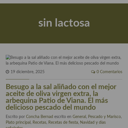
Actualidad y recomendaciones
Libros de cocina, repostería, gastronomía y más
sin lactosa
Apuntes, estudios sobre temas interesantes e importantes
Aceite de Oliva Virgen Extra (AOVE)
Recetas maridadas con los mejores AOVES
Flores en la cocina recetas
Técnicas de emplatado
19 diciembre, 2025
0 Comentarios
El mundo del vino y las bebidas
Besugo a la sal aliñado con el mejor
aceite de oliva virgen extra, la
Tiendas especiales
arbequina Patio de Viana. El más
delicioso pescado del mundo
En la mesa: menaje, vajilla, técnicas de emplatado, decoración
Escrito por
Concha Bernad
escrito en
General
,
Pescado y Marisco
,
Especias, hierbas, condimentos, espesantes y aditivos
Plato principal
,
Recetas
,
Recetas de fiesta, Navidad y días