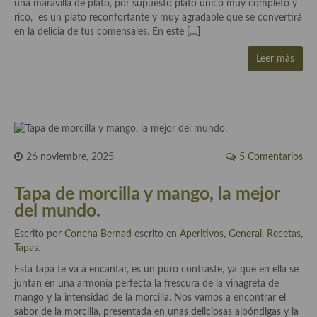
una maravilla de plato, por supuesto plato único muy completo y
rico, es un plato reconfortante y muy agradable que se convertirá
Plato principal
en la delicia de tus comensales. En este […]
Aves
Leer más
Carne
Pescado y Marisco
Postres y dulces
26 noviembre, 2025
5 Comentarios
Postres con frutas
Tapa de morcilla y mango, la mejor
Quesos, recetas
del mundo.
Salazones y encurtidos
Escrito por
Concha Bernad
escrito en
Aperitivos
,
General
,
Recetas
,
Tapas
.
Recetas Especiales
Esta tapa te va a encantar, es un puro contraste, ya que en ella se
Recetas de Cuaresma
juntan en una armonía perfecta la frescura de la vinagreta de
mango y la intensidad de la morcilla. Nos vamos a encontrar el
Recetas maridadas con los mejores AOVES
sabor de la morcilla, presentada en unas deliciosas albóndigas y la