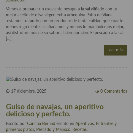
señalados
.
Historia de la gastronomía, platos celebres, cocineros, críticos,
historias culinarias y otras cosas
Vamos a preparar un excelente besugo a la sal aliñado con tu
mejor aceite de oliva virgen extra arbequina Patio de Viana,
Origen y evolución de la comida
estamos tratando con un producto de tanta calidad que cuanto
menos ingredientes le añadamos y menos lo manipulemos mejor,
Protocolo y buenas maneras.
así disfrutaremos de su sabor al cien por cien. El pescado a la sal:
[…]
Ocio – restaurantes, bares, tabernas
Leer más
Viajes eno-gastro-turísticos
En El Candelero
Las opiniones de la «Cocinera»
Prensa
17 diciembre, 2025
0 Comentarios
Recetas
Guiso de navajas, un aperitivo
delicioso y perfecto.
Acompañamientos
Escrito por
Concha Bernad
escrito en
Aperitivos
,
Entrantes y
Airfryer recetas
primeros platos
,
Pescado y Marisco
,
Recetas
.