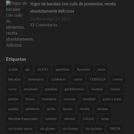
Yogur de bacalao con culis de pimientos, receta
absolutamente deliciosa
Escrito el Ago-24-2023
32 Comentarios
Etiquetas
aceite
ajo
ALIÑO
aperitivo
Apuntes
arroz
bacalao
berenjena
calabacin
carne
CEBOLLA
crema
curry
ensalada
gambas
gastrónomia
hierbas
huevo
jamón
limon
manzana
naranja
navidad
paso a paso
patata
pimiento
pollo
queso
receta
recetas
Recetas Especiales
romero
salmon
SALSA
setas
sin frutos secos
sin gluten
sin huevo
sin lactosa
TARTA