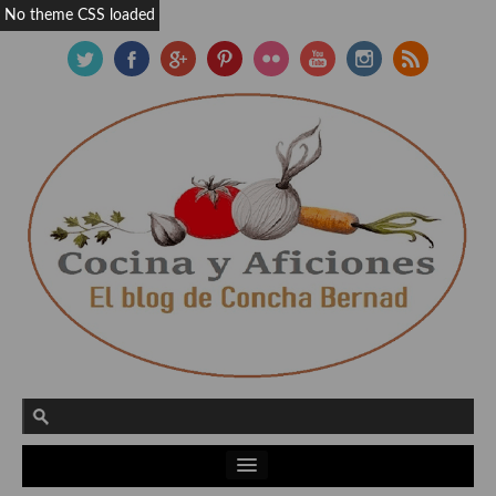
No theme CSS loaded