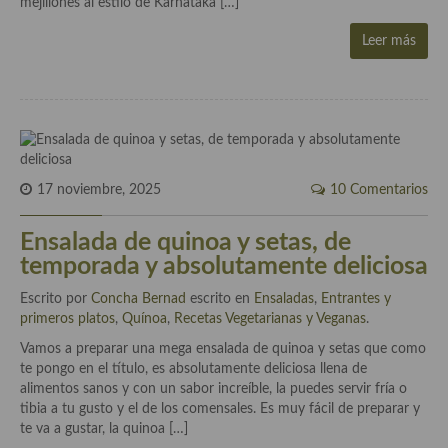
mejillones al estilo de Karnataka […]
Cocina Azerí (Azerbaiyán)
Leer más
Cocina de Egipto
Cocina de Tunez
Cocina Oriental
Cocina Tailandesa
17 noviembre, 2025
10 Comentarios
Cocina Japonesa
Ensalada de quinoa y setas, de
Cocina Vietnamita
temporada y absolutamente deliciosa
Cocina camboyana
Escrito por
Concha Bernad
escrito en
Ensaladas
,
Entrantes y
primeros platos
,
Quínoa
,
Recetas Vegetarianas y Veganas
.
Cocina Coreana
Vamos a preparar una mega ensalada de quinoa y setas que como
te pongo en el título, es absolutamente deliciosa llena de
Cocina HIndú
alimentos sanos y con un sabor increíble, la puedes servir fría o
tibia a tu gusto y el de los comensales. Es muy fácil de preparar y
Cocina China
te va a gustar, la quinoa […]