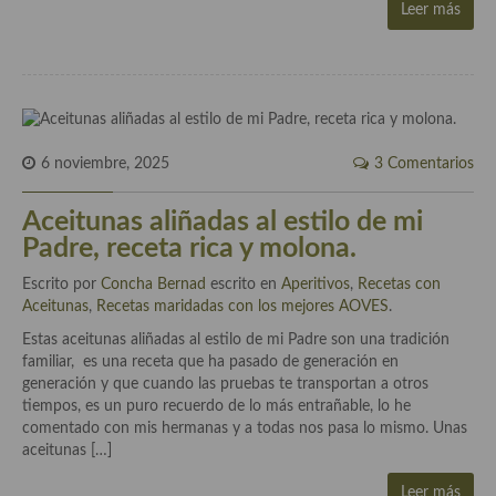
Leer más
Cocina Murciana
Cocina Navarra
Cocina Riojana
6 noviembre, 2025
3 Comentarios
Cocina Valenciana
Cocina Vasca
Aceitunas aliñadas al estilo de mi
Padre, receta rica y molona.
Cocina Europea
Escrito por
Concha Bernad
escrito en
Aperitivos
,
Recetas con
Cocina Alemana
Aceitunas
,
Recetas maridadas con los mejores AOVES
.
Estas aceitunas aliñadas al estilo de mi Padre son una tradición
Cocina Austriaca
familiar, es una receta que ha pasado de generación en
generación y que cuando las pruebas te transportan a otros
Cocina Belga
tiempos, es un puro recuerdo de lo más entrañable, lo he
comentado con mis hermanas y a todas nos pasa lo mismo. Unas
Cocina Britanica
aceitunas […]
Cocina Bulgara
Leer más