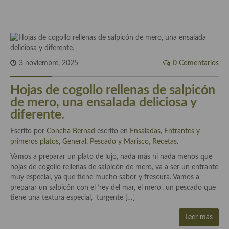
Cocina Luxemburgo
Cocina Polaca
Cocina portuguesa
3 noviembre, 2025
0 Comentarios
Cocina Rusa
Hojas de cogollo rellenas de salpicón
Cocina Sueca
de mero, una ensalada deliciosa y
Cocina Suiza
diferente.
Cocina Turca
Escrito por
Concha Bernad
escrito en
Ensaladas
,
Entrantes y
primeros platos
,
General
,
Pescado y Marisco
,
Recetas
.
Vamos a preparar un plato de lujo, nada más ni nada menos que
hojas de cogollo rellenas de salpicón de mero, va a ser un entrante
muy especial, ya que tiene mucho sabor y frescura. Vamos a
preparar un salpicón con el ‘rey del mar, el mero’, un pescado que
tiene una textura especial, turgente […]
Leer más