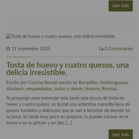
Cocina del Pacifico
Leer más
Cocina filipina
Cocina de Hawái
Cocina de Madagascar
11 noviembre, 2025
0 Comentarios
Cocina Africana
Tosta de huevo y cuatro quesos, una
Cocina Sudafrinaca
delicia irresistible.
Cocina del Congo
Escrito por
Concha Bernad
escrito en
Bocadillos, hamburguesas,
sándwich, emparedados, tostas y demás
Cocina Sefardí
,
Huevos
,
Recetas
.
Te propongo para merendar esta tarde esta locura de tosta de
Cocina Yoshoku
huevo y cuatro quesos, es brutal una autentica maravilla llena de
quesos fundidos y deliciosos que se van a terminar de derretir en
Cocina callejera
tu boca. Se tarda muy poco en preparar, lo puedes cocinar en el
horno o en la airfryer y en diez […]
Cocina fusión
Leer más
Cocinas de España