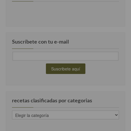
Suscríbete con tu e-mail
recetas clasificadas por categorias
recetas
clasificadas
por
categorias