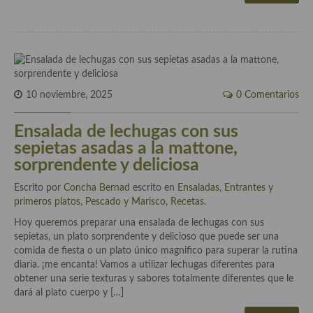
Cocina Andaluza
Cocina Aragonesa
Cocina Asturiana
10 noviembre, 2025
0 Comentarios
Cocina Balear
Ensalada de lechugas con sus
Cocina Canaria
sepietas asadas a la mattone,
sorprendente y deliciosa
Cocina Castellana
Escrito por
Concha Bernad
escrito en
Ensaladas
,
Entrantes y
Cocina Castilla – La Mancha
primeros platos
,
Pescado y Marisco
,
Recetas
.
Hoy queremos preparar una ensalada de lechugas con sus
Cocina Catalana
sepietas, un plato sorprendente y delicioso que puede ser una
comida de fiesta o un plato único magnifico para superar la rutina
Cocina Extremeña
diaria. ¡me encanta! Vamos a utilizar lechugas diferentes para
obtener una serie texturas y sabores totalmente diferentes que le
Cocina Gallega
dará al plato cuerpo y […]
Cocina Madrileña