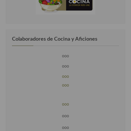
Colaboradores de Cocina y Aficiones
ooo
ooo
ooo
ooo
ooo
ooo
ooo