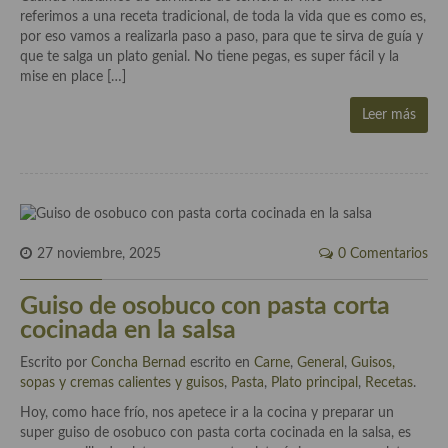
demás
referimos a una receta tradicional, de toda la vida que es como es,
por eso vamos a realizarla paso a paso, para que te sirva de guía y
Entrantes y primeros platos
que te salga un plato genial. No tiene pegas, es super fácil y la
mise en place […]
Ensaladas
Leer más
Entrantes
Gazpachos, salmorejos, sopas y cremas frías
Quínoa
Pasta
27 noviembre, 2025
0 Comentarios
Arroces Y fideuás
Guiso de osobuco con pasta corta
cocinada en la salsa
Legumbres y cereales
Escrito por
Concha Bernad
escrito en
Carne
,
General
,
Guisos,
Cuscús
sopas y cremas calientes y guisos
,
Pasta
,
Plato principal
,
Recetas
.
Huevos
Hoy, como hace frío, nos apetece ir a la cocina y preparar un
super guiso de osobuco con pasta corta cocinada en la salsa, es
Masas elaboradas con harina, pizzas, quiches y demás