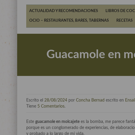
ACTUALIDAD Y RECOMENDACIONES
LIBROS DE COC
OCIO – RESTAURANTES, BARES, TABERNAS
RECETAS
Guacamole en mol
Escrito el
28/08/2024
por
Concha Bernad
escrito en
Ensa
Tiene
5 Comentarios
.
Este
guacamole en molcajete
es la bomba, me parece fantás
porque es un conglomerado de experiencias, de elaboracio
y probado a lo largo de mi vida.