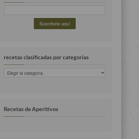
recetas clasificadas por categorias
recetas
clasificadas
por
categorias
Recetas de Aperitivos