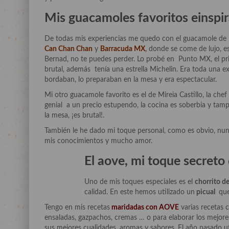
Mis guacamoles favoritos einspi
De todas mis experiencias me quedo con el guacamole de
Can Chan Chan
y
Barracuda MX
,
donde se come de lujo, e
Bernad, no te puedes perder. Lo probé en Punto MX, el pr
brutal, además tenía una estrella Michelin. Era toda una e
bordaban, lo preparaban en la mesa y era espectacular.
Mi otro guacamole favorito es el de Mireia Castillo, la che
genial a un precio estupendo, la cocina es soberbia y tam
la mesa, ¡es brutal!.
También le he dado mi toque personal, como es obvio, nun
mis conocimientos y mucho amor.
El aove, mi toque secreto
Uno de mis toques especiales es el
chorrito d
calidad. En este hemos utilizado un
picual
que 
Tengo en mis recetas
maridadas con AOVE
varias recetas c
ensaladas, gazpachos, cremas … o para elaborar los mejores
sus mejores cualidades, aromas y sabores. El año pasado ut