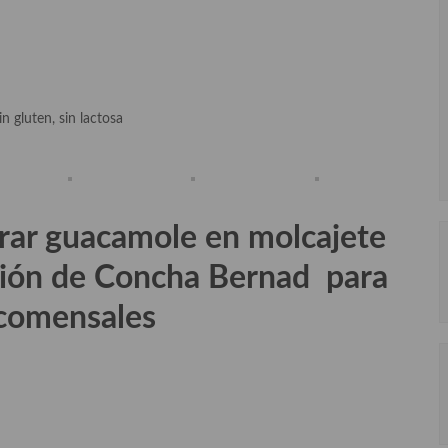
n gluten, sin lactosa
rar g
uacamole en molcajete
usión de Concha Bernad para
 comensales