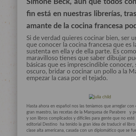
Simone Beck, aun que todos con
fin está en nuestras librerías, t
amante de la cocina francesa pod
Si de verdad quieres cocinar bien, ser 
que conocer la cocina francesa que es l
sustenta en ella y de ella parte. Es com
maravilloso tienes que saber dibujar pu
básicas que es imprescindible conocer, 
oscuro, bridar o cocinar un pollo a la 
empezar la casa por el tejado.
Hasta ahora en español nos las teníamos que arreglar con el
gran maestro, las recetas de la Marquesa de Parabere y p
y son libros complicados y difíciles para gente que no est
editorial Destino ha tenido la gran idea de traducir el libro d
clase alta americana, casada con un diplomático que se fue