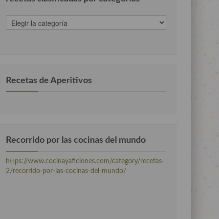
recetas
clasificadas
por
categorias
Recetas de Aperitivos
Recorrido por las cocinas del mundo
https://www.cocinayaficiones.com/category/recetas-
2/recorrido-por-las-cocinas-del-mundo/