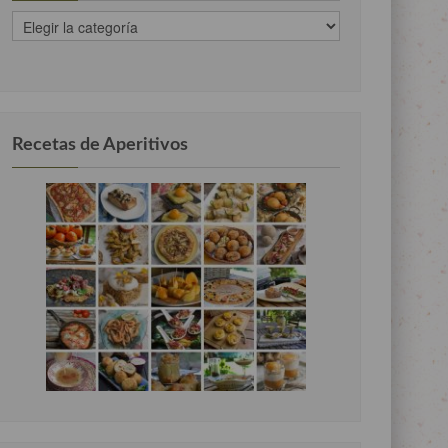
recetas
clasificadas
por
categorias
Recetas de Aperitivos