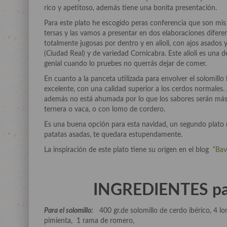
rico y apetitoso, además tiene una bonita presentación.
Para este plato he escogido peras conferencia que son mis
tersas y las vamos a presentar en dos elaboraciones diferen
totalmente jugosas por dentro y en alioli, con ajos asados y
(Ciudad Real) y de variedad Cornicabra. Este alioli es una
genial cuando lo pruebes no querrás dejar de comer.
En cuanto a la panceta utilizada para envolver el solomil
excelente, con una calidad superior a los cerdos normales.
además no está ahumada por lo que los sabores serán más 
ternera o vaca, o con lomo de cordero.
Es una buena opción para esta navidad, un segundo plato 
patatas asadas, te quedara estupendamente.
La inspiración de este plato tiene su origen en el blog
“Bav
INGREDIENTES par
Para el solomillo:
400 gr.de solomillo de cerdo ibérico, 4 lo
pimienta, 1 rama de romero,