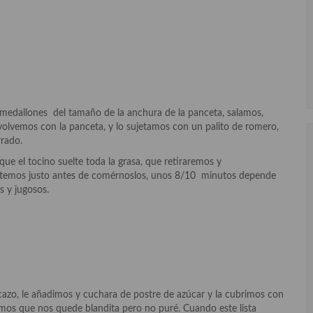
en medallones del tamaño de la anchura de la panceta, salamos,
olvemos con la panceta, y lo sujetamos con un palito de romero,
rrado.
ue el tocino suelte toda la grasa, que retiraremos y
etemos justo antes de comérnoslos, unos 8/10 minutos depende
 y jugosos.
azo, le añadimos y cuchara de postre de azúcar y la cubrimos con
os que nos quede blandita pero no puré. Cuando este lista