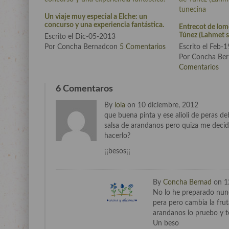
Un viaje muy especial a Elche: un
concurso y una experiencia fantástica.
Entrecot de lomo
Túnez (Lahmet sl
Escrito el Dic-05-2013
Por Concha Bernadcon
5 Comentarios
Escrito el Feb-
Por Concha Be
Comentarios
6 Comentaros
By
lola
on 10 diciembre, 2012
que buena pinta y ese alioli de peras de
salsa de arandanos pero quiza me decid
hacerlo?
¡¡besos¡¡
By
Concha Bernad
on 1
No lo he preparado nunc
pera pero cambia la frut
arandanos lo pruebo y t
Un beso