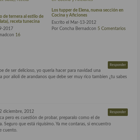
Los tupper de Elena, nueva sección en
Cocina y Aficiones
 de ternera al estilo de
ata), receta tunecina
Escrito el Mar-13-2012
19-2017
Por Concha Bernadcon
5 Comentarios
rnadcon
16
Responder
be de ser delicioso, yo queria hacer para navidad una
a por alioli de arandanos que debe ser muy rico tambien ¿tu sabes
2 diciembre, 2012
Responder
a pero es cuestión de probar, preparalo como el de
a. Seguro que está riquísimo. Ya me contaras, si encuentro
e cuento.