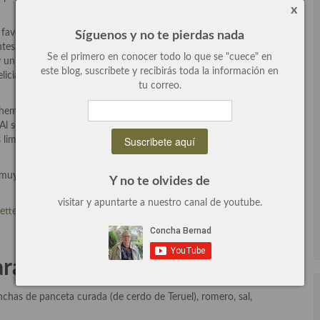
x
 favoritas. Las hemos elegido que estén maduras pero duras y
Síguenos y no te pierdas nada
tes, en cubitos, caramelizadas y crujientes por fuera pero
Se el primero en conocer todo lo que se "cuece" en
 un buen aceite de oliva, en esta ocasión de Villarrubia de los Ojos
este blog, suscribete y recibirás toda la información en
 delicia, fresco y con muchos aromas, aporta a la comida un toque
tu correo.
lo hemos usado una curada de cerdo de Teruel que nos parece
 Al ser una panceta tan buena el plato se mejora muchísimo,
limpios. También puedes preparar está receta con solomillo de
muy rico y a un excelente te precio, lo puedes acompañar con
Y no te olvides de
visitar y apuntarte a nuestro canal de youtube.
ette”
, un compendio de recetas deliciosas y súper elegantes.
a cuatro comensales:
nchas de panceta curada (de cerdo de Teruel), romero, sal,