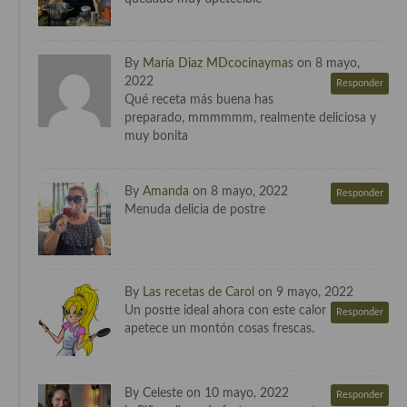
Cocina Andaluza
By
María Diaz MDcocinaymas
on 8 mayo,
Cocina Aragonesa
2022
Responder
Qué receta más buena has
Cocina Asturiana
preparado, mmmmmm, realmente deliciosa y
muy bonita
Cocina Balear
Cocina Canaria
By
Amanda
on 8 mayo, 2022
Responder
Menuda delicia de postre
Cocina Castellana
Cocina Castilla – La Mancha
Cocina Catalana
By
Las recetas de Carol
on 9 mayo, 2022
Un postte ideal ahora con este calor
Responder
Cocina Extremeña
apetece un montón cosas frescas.
Cocina Gallega
By Celeste on 10 mayo, 2022
Responder
Cocina Madrileña