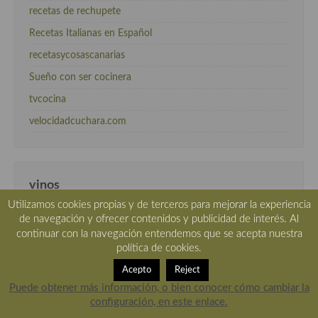
recetas de rechupete
Recetas Italianas en Español
recetasycosascanarias
Sueño con ser cocinera
tvcocina
velocidadcuchara.com
vinos
Utilizamos cookies propias y de terceros para mejorar la experiencia
deVinum
de navegación y ofrecer contenidos y publicidad de interés. Al
continuar con la navegación entendemos que se acepta nuestra
vinos de navarra
política de cookies.
Vinos en tu mesa
Acepto
Reject
Puede obtener más información, o bien conocer cómo cambiar la
configuración, en este enlace.