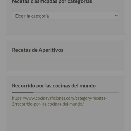
recetas clasificadas por categorias
recetas
clasificadas
por
categorias
Recetas de Aperitivos
Recorrido por las cocinas del mundo
https://www.cocinayaficiones.com/category/recetas-
2/recorrido-por-las-cocinas-del-mundo/