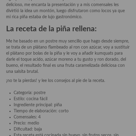
Historia de la gastronomía, platos celebres, cocineros, críticos,
delicioso, me encanta la presentación y a mis comensales les
historias culinarias y otras cosas
divirtió la idea un montón, luego disfrutaron como locos ya que
mi rica piña estaba de lujo gastronómico.
Origen y evolución de la comida
La receta de la piña rellena:
Protocolo y buenas maneras.
Me he basado en un postre muy sencillo que hago desde siempre,
Ocio – restaurantes, bares, tabernas
se trata de un plátano flambeado al ron con azúcar, voy a sustituir
el plátano por bolas de la piña y le voy a añadir kumquats para
Viajes eno-gastro-turísticos
darle el toque acido, azúcar moreno a tu gusto y ron dorado, del
bueno, el resultado final es una fruta caramelizada deliciosa con
En El Candelero
una salsita brutal.
Las opiniones de la «Cocinera»
¡no te la pierdas! y lee los consejos al pie de la receta.
Prensa
Categoría: postre
Estilo: cocina fácil
Recetas
Ingrediente principal: piña
Tiempo de elaboración: corto
Acompañamientos
Comensales: 4
Precio: medio
Airfryer recetas
Dificultad: baja
Esta receta está cocinada sin huevo, sin frutos secos, sin