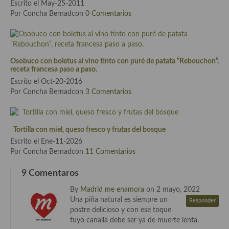
Escrito el May-25-2011
Cocina Azerí (Azerbaiyán)
Por Concha Bernadcon
0 Comentarios
Cocina de Egipto
Cocina de Tunez
Osobuco con boletus al vino tinto con puré de patata “Rebouchon”,
Cocina Oriental
receta francesa paso a paso.
Escrito el Oct-20-2016
Cocina Tailandesa
Por Concha Bernadcon
3 Comentarios
Cocina Japonesa
Tortilla con miel, queso fresco y frutas del bosque
Cocina Vietnamita
Escrito el Ene-11-2026
Cocina camboyana
Por Concha Bernadcon
11 Comentarios
Cocina Coreana
9 Comentaros
By
Madrid me enamora
on 2 mayo, 2022
Cocina HIndú
Una piña natural es siempre un
Responder
postre delicioso y con ese toque
Cocina China
tuyo canalla debe ser ya de muerte lenta.