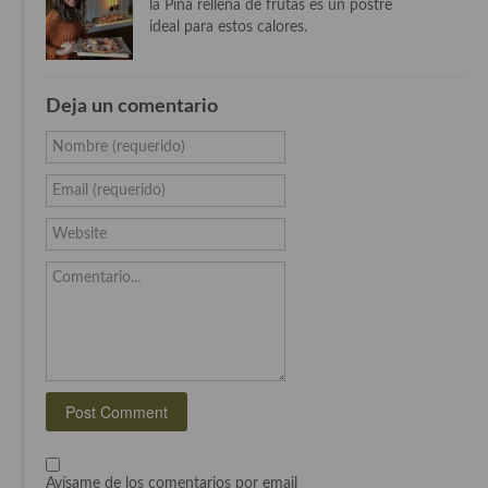
la Piña rellena de frutas es un postre
ideal para estos calores.
Cocina Murciana
Cocina Navarra
Deja un comentario
Cocina Riojana
Nombre (requerido)
Cocina Valenciana
Email (requerido)
Cocina Vasca
Website
Cocina Europea
Comentario...
Cocina Alemana
Cocina Austriaca
Cocina Belga
Cocina Britanica
Cocina Bulgara
Avísame de los comentarios por email