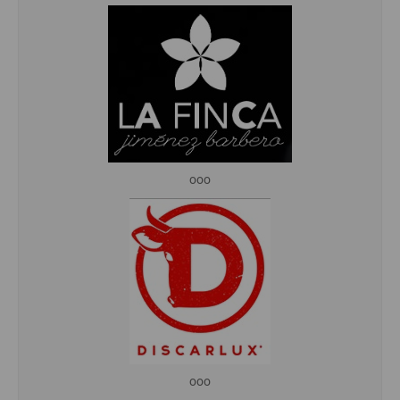
ooo
ooo