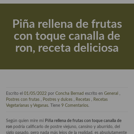
Actualidad y recomendaciones
Libros de cocina, repostería, gastronomía y más
Piña rellena de frutas
Apuntes, estudios sobre temas interesantes e importantes
con toque canalla de
Aceite de Oliva Virgen Extra (AOVE)
ron, receta deliciosa
Recetas maridadas con los mejores AOVES
Flores en la cocina recetas
Técnicas de emplatado
El mundo del vino y las bebidas
Escrito el
01/05/2022
por
Concha Bernad
escrito en
General
,
Tiendas especiales
Postres con frutas
,
Postres y dulces
,
Recetas
,
Recetas
Vegetarianas y Veganas
. Tiene
9 Comentarios
.
En la mesa: menaje, vajilla, técnicas de emplatado, decoración
Según quien mire mi
Piña rellena de frutas con toque canalla de
Especias, hierbas, condimentos, espesantes y aditivos
ron
podría calificarlo de postre viejuno, cansino y aburrido, del
siglo pasado, pero nada más lejos de la realidad, es absolutamente