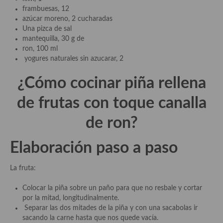
demás
frambuesas, 12
azúcar moreno, 2 cucharadas
Entrantes y primeros platos
Una pizca de sal
mantequilla, 30 g de
Ensaladas
ron, 100 ml
yogures naturales sin azucarar, 2
Entrantes
¿Cómo cocinar piña rellena
Gazpachos, salmorejos, sopas y cremas frías
de frutas con toque canalla
Quínoa
de ron?
Pasta
Arroces Y fideuás
Elaboración paso a paso
Legumbres y cereales
La fruta:
Cuscús
Colocar la piña sobre un paño para que no resbale y cortar
por la mitad, longitudinalmente.
Huevos
Separar las dos mitades de la piña y con una sacabolas ir
sacando la carne hasta que nos quede vacía.
Masas elaboradas con harina, pizzas, quiches y demás