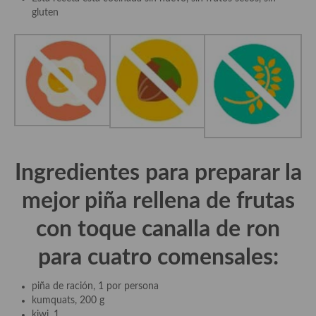
Aderezos, salsas, vinagretas, especias, hierbas aromáticas o
gluten
aditivos
Especias, mezclas de especias
Hierbas aromáticas
Aceites
Mojos y pastas
Sales y polvos
Ingredientes para preparar la
Salsas y mojos
mejor p
iña rellena de frutas
Adobos
con toque canalla de ron
Aperitivos
para cuatro comensales:
Bebidas
piña de ración, 1 por persona
kumquats, 200 g
Bocadillos, hamburguesas, sándwich, emparedados, tostas y
kiwi, 1