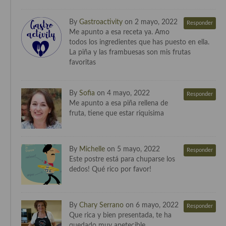
Cocina del Pacifico
By
Gastroactivity
on 2 mayo, 2022
Cocina filipina
Responder
Me apunto a esa receta ya. Amo
todos los ingredientes que has puesto en ella.
Cocina de Hawái
La piña y las frambuesas son mis frutas
favoritas
Cocina de Madagascar
Cocina Africana
By
Sofia
on 4 mayo, 2022
Responder
Me apunto a esa piña rellena de
Cocina Sudafrinaca
fruta, tiene que estar riquisima
Cocina del Congo
Cocina Sefardí
By
Michelle
on 5 mayo, 2022
Responder
Este postre está para chuparse los
Cocina Yoshoku
dedos! Qué rico por favor!
Cocina callejera
Cocina fusión
By
Chary Serrano
on 6 mayo, 2022
Responder
Que rica y bien presentada, te ha
Cocinas de España
quedado muy apetecible