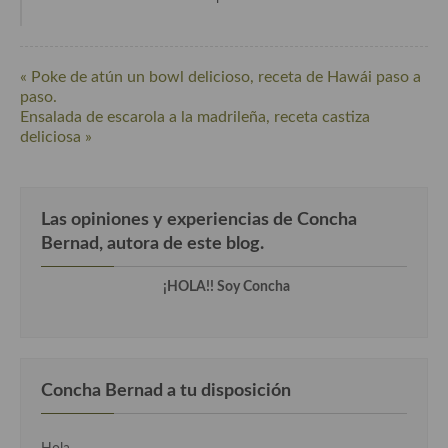
Cocina Danesa
Cocina de la Republica Checa
« Poke de atún un bowl delicioso, receta de Hawái paso a
paso.
Cocina de Polonia
Ensalada de escarola a la madrileña, receta castiza
deliciosa »
Cocina de Ucrania
Cocina Eslovena
Las opiniones y experiencias de Concha
Cocina Francesa
Bernad, autora de este blog.
Cocina Griega
¡HOLA!! Soy Concha
Cocina Holandesa
Cocina Hungara
Cocina Irlanda
Concha Bernad a tu disposición
Cocina Italiana