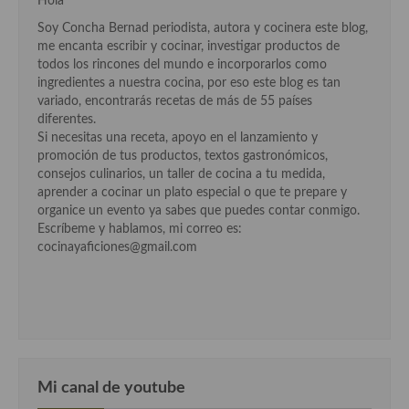
Hola
Cocina Luxemburgo
Soy Concha Bernad periodista, autora y cocinera este blog,
me encanta escribir y cocinar, investigar productos de
Cocina Polaca
todos los rincones del mundo e incorporarlos como
ingredientes a nuestra cocina, por eso este blog es tan
Cocina portuguesa
variado, encontrarás recetas de más de 55 países
diferentes.
Cocina Rusa
Si necesitas una receta, apoyo en el lanzamiento y
promoción de tus productos, textos gastronómicos,
Cocina Sueca
consejos culinarios, un taller de cocina a tu medida,
aprender a cocinar un plato especial o que te prepare y
Cocina Suiza
organice un evento ya sabes que puedes contar conmigo.
Escríbeme y hablamos, mi correo es:
Cocina Turca
cocinayaficiones@gmail.com
Mi canal de youtube