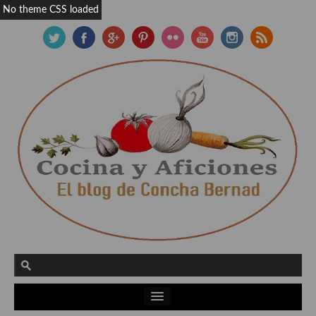
No theme CSS loaded