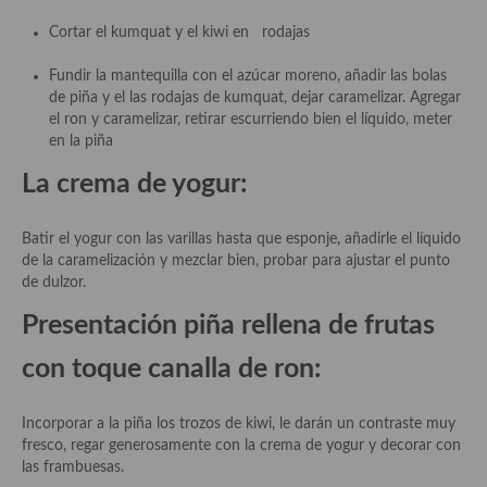
Cortar el kumquat y el kiwi en rodajas
Plato principal
Fundir la mantequilla con el azúcar moreno, añadir las bolas
Aves
de piña y el las rodajas de kumquat, dejar caramelizar. Agregar
el ron y caramelizar, retirar escurriendo bien el líquido, meter
Carne
en la piña
Pescado y Marisco
La crema de yogur:
Postres y dulces
Batir el yogur con las varillas hasta que esponje, añadirle el líquido
Postres con frutas
de la caramelización y mezclar bien, probar para ajustar el punto
de dulzor.
Quesos, recetas
Presentación
p
iña rellena de frutas
Salazones y encurtidos
con toque canalla de ron:
Recetas Especiales
Incorporar a la piña los trozos de kiwi, le darán un contraste muy
Recetas de Cuaresma
fresco, regar generosamente con la crema de yogur y decorar con
las frambuesas.
Recetas maridadas con los mejores AOVES