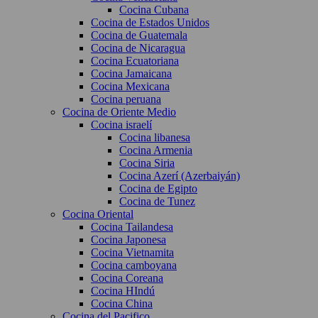
Cocina Cubana
Cocina de Estados Unidos
Cocina de Guatemala
Cocina de Nicaragua
Cocina Ecuatoriana
Cocina Jamaicana
Cocina Mexicana
Cocina peruana
Cocina de Oriente Medio
Cocina israelí
Cocina libanesa
Cocina Armenia
Cocina Siria
Cocina Azerí (Azerbaiyán)
Cocina de Egipto
Cocina de Tunez
Cocina Oriental
Cocina Tailandesa
Cocina Japonesa
Cocina Vietnamita
Cocina camboyana
Cocina Coreana
Cocina HIndú
Cocina China
Cocina del Pacifico