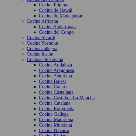
Cocina filipina
Cocina de Hawái
Cocina de Madagascar
Cocina Africana
Cocina Sudafrinaca
Cocina del Congo
Cocina Sefardí
Cocina Yoshoku
Cocina callejera
Cocina fusión
Cocinas de España
Cocina Andaluza
Cocina Aragonesa
Cocina Asturiana
Cocina Balear
Cocina Canaria
Cocina Castellana
Cocina Castilla – La Mancha
Cocina Catalana
Cocina Extremeña
Cocina Gallega
Cocina Madrileña
Cocina Murciana
Cocina Navarra
Cocina Riojana