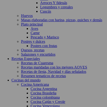
Arroces Y fideuás
Legumbres y cereales
Cuscús
Huevos
Masas elaboradas con harina, pizzas, quiches y demás
Plato principal
Aves
Carne
Pescado y Marisco
Postres y dulces
Postres con frutas
Quesos, recetas
Salazones y encurtidos
Recetas Especiales
Recetas de Cuaresma
Recetas maridadas con los mejores AOVES
Recetas de fiesta, Navidad y días señalados
Resumen tematicos de recetas
Cocinas del mundo
Cocina Americana
Cocina Argentina
Cocina Brasileña
Cocina colombiana
Cocina Cajún y Creole
Cocina Venezolana