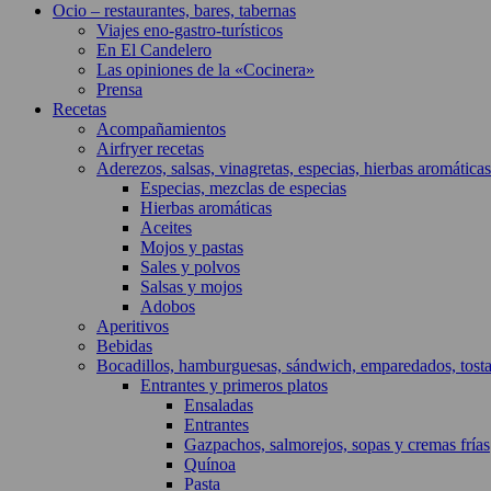
Ocio – restaurantes, bares, tabernas
Viajes eno-gastro-turísticos
En El Candelero
Las opiniones de la «Cocinera»
Prensa
Recetas
Acompañamientos
Airfryer recetas
Aderezos, salsas, vinagretas, especias, hierbas aromáticas
Especias, mezclas de especias
Hierbas aromáticas
Aceites
Mojos y pastas
Sales y polvos
Salsas y mojos
Adobos
Aperitivos
Bebidas
Bocadillos, hamburguesas, sándwich, emparedados, tost
Entrantes y primeros platos
Ensaladas
Entrantes
Gazpachos, salmorejos, sopas y cremas frías
Quínoa
Pasta