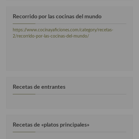
Cocina Luxemburgo
Recorrido por las cocinas del mundo
Cocina Polaca
Cocina portuguesa
https://www.cocinayaficiones.com/category/recetas-
2/recorrido-por-las-cocinas-del-mundo/
Cocina Rusa
Cocina Sueca
Cocina Suiza
Cocina Turca
Recetas de entrantes
Recetas de «platos principales»