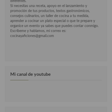
diferentes.
Si necesitas una receta, apoyo en el lanzamiento y
Cocina Murciana
promoción de tus productos, textos gastronómicos,
consejos culinarios, un taller de cocina a tu medida,
Cocina Navarra
aprender a cocinar un plato especial o que te prepare y
organice un evento ya sabes que puedes contar conmigo.
Cocina Riojana
Escríbeme y hablamos, mi correo es:
cocinayaficiones@gmail.com
Cocina Valenciana
Cocina Vasca
Cocina Europea
Cocina Alemana
Mi canal de youtube
Cocina Austriaca
Cocina Belga
Cocina Britanica
Cocina Bulgara