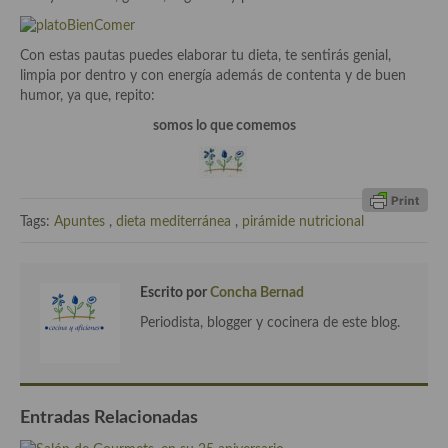
Cocina de Guatemala
Con estas pautas puedes elaborar tu dieta, te sentirás genial,
Cocina de Nicaragua
limpia por dentro y con energía además de contenta y de buen
humor, ya que, repito:
Cocina Ecuatoriana
somos lo que comemos
Cocina Jamaicana
Cocina Mexicana
Tags:
Apuntes
,
dieta mediterránea
,
pirámide nutricional
Cocina peruana
Cocina de Oriente Medio
Escrito por
Concha Bernad
Cocina israelí
Periodista, blogger y cocinera de este blog.
Cocina libanesa
Cocina Armenia
Entradas Relacionadas
Cocina Siria