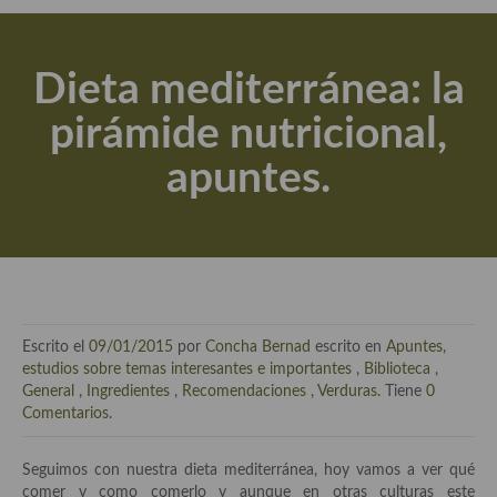
Actualidad y recomendaciones
Libros de cocina, repostería, gastronomía y más
Dieta mediterránea: la
Apuntes, estudios sobre temas interesantes e importantes
pirámide nutricional,
Aceite de Oliva Virgen Extra (AOVE)
apuntes.
Recetas maridadas con los mejores AOVES
Flores en la cocina recetas
Técnicas de emplatado
El mundo del vino y las bebidas
Escrito el
09/01/2015
por
Concha Bernad
escrito en
Apuntes,
Tiendas especiales
estudios sobre temas interesantes e importantes
,
Biblioteca
,
General
,
Ingredientes
,
Recomendaciones
,
Verduras
. Tiene
0
En la mesa: menaje, vajilla, técnicas de emplatado, decoración
Comentarios
.
Especias, hierbas, condimentos, espesantes y aditivos
Seguimos con nuestra dieta mediterránea, hoy vamos a ver qué
comer y como comerlo y aunque en otras culturas este