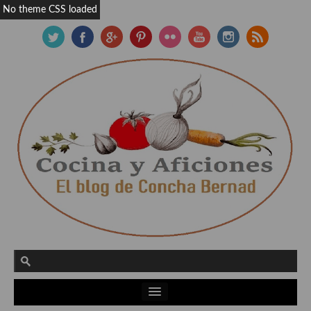
No theme CSS loaded