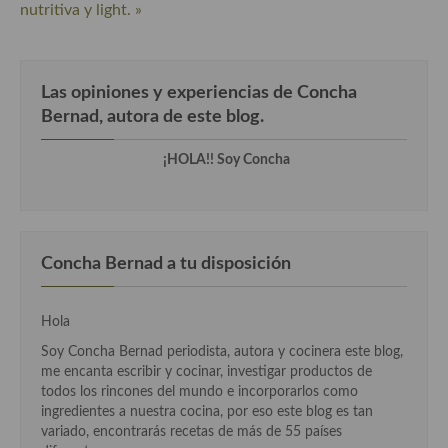
nutritiva y light. »
Cocina Andaluza
Cocina Aragonesa
Las opiniones y experiencias de Concha
Bernad, autora de este blog.
Cocina Asturiana
Cocina Balear
¡HOLA!! Soy Concha
Cocina Canaria
Cocina Castellana
Concha Bernad a tu disposición
Cocina Castilla – La Mancha
Cocina Catalana
Hola
Soy Concha Bernad periodista, autora y cocinera este blog,
Cocina Extremeña
me encanta escribir y cocinar, investigar productos de
todos los rincones del mundo e incorporarlos como
Cocina Gallega
ingredientes a nuestra cocina, por eso este blog es tan
variado, encontrarás recetas de más de 55 países
Cocina Madrileña