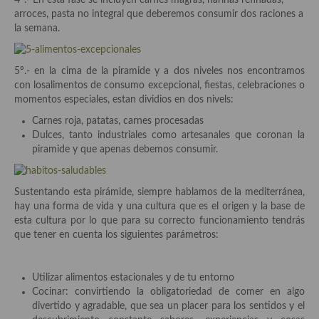
4º.- En esta fase se incluyen carnes magras, harinas refinadas,
demás
arroces, pasta no integral que deberemos consumir dos raciones a
la semana.
Entrantes y primeros platos
Ensaladas
5º.- en la cima de la piramide y a dos niveles nos encontramos
con losalimentos de consumo excepcional, fiestas, celebraciones o
Entrantes
momentos especiales, estan dividios en dos nivels:
Gazpachos, salmorejos, sopas y cremas frías
Carnes roja, patatas, carnes procesadas
Dulces, tanto industriales como artesanales que coronan la
Quínoa
piramide y que apenas debemos consumir.
Pasta
Sustentando esta pirámide, siempre hablamos de la mediterránea,
Arroces Y fideuás
hay una forma de vida y una cultura que es el origen y la base de
esta cultura por lo que para su correcto funcionamiento tendrás
Legumbres y cereales
que tener en cuenta los siguientes parámetros:
Cuscús
Utilizar alimentos estacionales y de tu entorno
Huevos
Cocinar: convirtiendo la obligatoriedad de comer en algo
divertido y agradable, que sea un placer para los sentidos y el
Masas elaboradas con harina, pizzas, quiches y demás