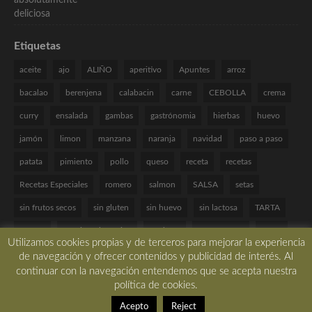
Etiquetas
aceite
ajo
ALIÑO
aperitivo
Apuntes
arroz
bacalao
berenjena
calabacin
carne
CEBOLLA
crema
curry
ensalada
gambas
gastrónomia
hierbas
huevo
jamón
limon
manzana
naranja
navidad
paso a paso
patata
pimiento
pollo
queso
receta
recetas
Recetas Especiales
romero
salmon
SALSA
setas
sin frutos secos
sin gluten
sin huevo
sin lactosa
TARTA
tomate
Técnicas de cocina
verduras
VINAGRETA
yogur
Utilizamos cookies propias y de terceros para mejorar la experiencia
de navegación y ofrecer contenidos y publicidad de interés. Al
continuar con la navegación entendemos que se acepta nuestra
política de cookies.
Copyright © 2017 All rights reserved. -
Desarrollado por LBM Diseño Web
Acepto
Reject