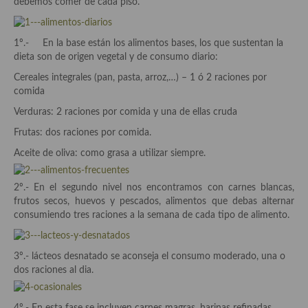
debemos comer de cada piso.
Aderezos, salsas, vinagretas, especias, hierbas aromáticas o
aditivos
1º.- En la base están los alimentos bases, los que sustentan la
Especias, mezclas de especias
dieta son de origen vegetal y de consumo diario:
Cereales integrales (pan, pasta, arroz,…) – 1 ó 2 raciones por
Hierbas aromáticas
comida
Aceites
Verduras: 2 raciones por comida y una de ellas cruda
Frutas: dos raciones por comida.
Mojos y pastas
Aceite de oliva: como grasa a utilizar siempre.
Sales y polvos
2º.- En el segundo nivel nos encontramos con carnes blancas,
Salsas y mojos
frutos secos, huevos y pescados, alimentos que debas alternar
consumiendo tres raciones a la semana de cada tipo de alimento.
Adobos
Aperitivos
3º.- lácteos desnatado se aconseja el consumo moderado, una o
dos raciones al dia.
Bebidas
Bocadillos, hamburguesas, sándwich, emparedados, tostas y