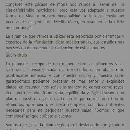
Historia de la gastronomía, platos celebres, cocineros, críticos,
concepto esté pasado de moda nos vamos a servir de la
historias culinarias y otras cosas
clásica“pirámide nutricional» pero esta vez adaptada a nuestra
forma de vida, a nuestra personalidad, a la idiosincrasia tan
Origen y evolución de la comida
peculiar de las gentes del Mediterráneo, en resumen a la «dieta
mediterránea”.
Protocolo y buenas maneras.
La pirámide que vamos a utilizar esta elaborada por científicos y
Ocio – restaurantes, bares, tabernas
expertos de la «
fundación dieta mediterránea
«, sus estudios nos
has servido de base para la realización de estos apuntes.
Viajes eno-gastro-turísticos
La pirámide recoge de una manera clara los alimentos y las
En El Candelero
raciones a consumir cada día ofreciéndonos un abanico de
posibilidades inmenso y con nuestra cocina y nuestro saber
Las opiniones de la «Cocinera»
gastronómico podemos preparar los más sanos y exquisitos
platos, en resumen nos señala la manera de comer como reyes,
Prensa
rico, pero de una forma sana, equilibrada y lógica trazando un
plan de nuestras ingestas diarias en el que entren todo tipo de
Recetas
alimentos, que sea una dieta completa con los nutrientes
necesarios para no perjudicar nuestra salud. “Somos lo que
Acompañamientos
comemos” así que aplícate el cuento.
Airfryer recetas
Vamos a desglosar la pirámide por pisos destacando que y cuanto