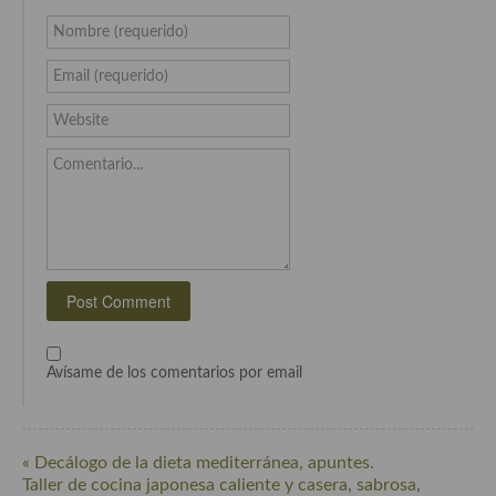
Cocina del Pacifico
Nombre (requerido)
Cocina filipina
Email (requerido)
Cocina de Hawái
Website
Cocina de Madagascar
Comentario...
Cocina Africana
Cocina Sudafrinaca
Cocina del Congo
Cocina Sefardí
Cocina Yoshoku
Avísame de los comentarios por email
Cocina callejera
Cocina fusión
« Decálogo de la dieta mediterránea, apuntes.
Taller de cocina japonesa caliente y casera, sabrosa,
Cocinas de España