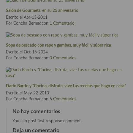
Cocina Azerí (Azerbaiyán)
Salón de Gourmets, en su 25 aniversario
Cocina de Egipto
Escrito el Abr-13-2011
Por Concha Bernadcon
1 Comentario
Cocina de Tunez
Cocina Oriental
Sopa de pescado con rape y gambas, muy fácil y súper rica
Cocina Tailandesa
Escrito el Oct-16-2024
Por Concha Bernadcon
0 Comentarios
Cocina Japonesa
Cocina Vietnamita
Darío Barrio y “Cocina, disfruta, vive Las recetas que hago en casa”
Cocina camboyana
Escrito el May-22-2013
Por Concha Bernadcon
5 Comentarios
Cocina Coreana
No hay comentarios
Cocina HIndú
You can post first response comment.
Cocina China
Deja un comentario