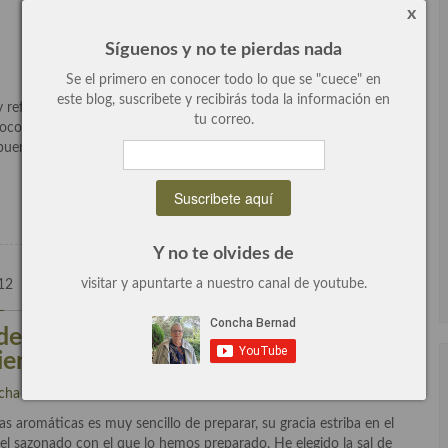
x
Síguenos y no te pierdas nada
Se el primero en conocer todo lo que se "cuece" en
este blog, suscribete y recibirás toda la información en
refrito de ajos y guindilla vamos a utilizar una corvina pequeña,
tu correo.
oco y ahora se ha convertido en unos de nuestros preferidos es
bueno por lo que se […]
Leer más
Y no te olvides de
visitar y apuntarte a nuestro canal de youtube.
12
3 Comentarios
de pollo de corral asado con sal de
hierbas aromáticas, receta
cha Bernad
escrito en
Aves
,
General
,
Recetas
.
as aromáticas es muy sencillo de preparar, su gracia estriba en el
n el sazonado con el que lo hemos preparado. He elegido la sal de