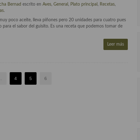
cha Bernad
escrito en
Aves
,
General
,
Plato principal
,
Recetas
,
as
.
 muy poco aceite, lleva piñones pero 20 unidades para cuatro pues
o para el sabor del guisito. Es una receta que podemos tomar de
Leer más
..
4
5
6