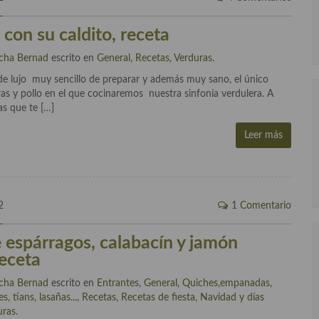
con su caldito, receta
cha Bernad
escrito en
General
,
Recetas
,
Verduras
.
 de lujo muy sencillo de preparar y además muy sano, el único
as y pollo en el que cocinaremos nuestra sinfonía verdulera. A
as que te […]
Leer más
2
1 Comentario
e espárragos, calabacín y jamón
receta
cha Bernad
escrito en
Entrantes
,
General
,
Quiches,empanadas,
s, tians, lasañas...
,
Recetas
,
Recetas de fiesta, Navidad y días
uras
.