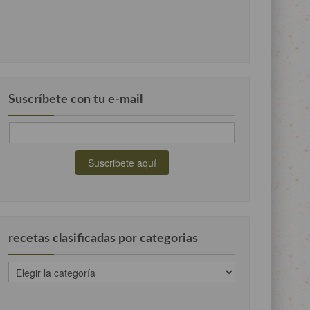
Suscríbete con tu e-mail
recetas clasificadas por categorias
recetas
clasificadas
por
categorias