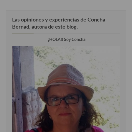
Cocina Luxemburgo
Cocina Polaca
Las opiniones y experiencias de Concha
Bernad, autora de este blog.
Cocina portuguesa
Cocina Rusa
¡HOLA!! Soy Concha
Cocina Sueca
Cocina Suiza
Cocina Turca