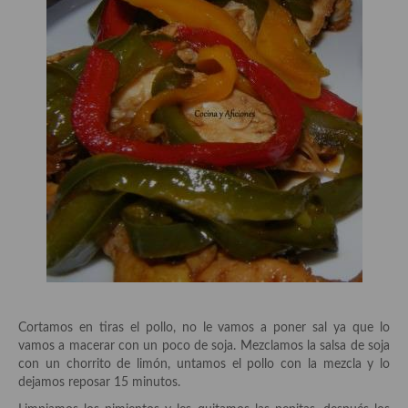
Plato principal
Aves
Carne
Pescado y Marisco
Postres y dulces
Postres con frutas
Quesos, recetas
Salazones y encurtidos
Recetas Especiales
Cortamos en tiras el pollo, no le vamos a poner sal ya que lo
vamos a macerar con un poco de soja. Mezclamos la salsa de soja
Recetas de Cuaresma
con un chorrito de limón, untamos el pollo con la mezcla y lo
dejamos reposar 15 minutos.
Recetas maridadas con los mejores AOVES