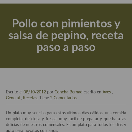
Actualidad y recomendaciones
Libros de cocina, repostería, gastronomía y más
Pollo con pimientos y
Apuntes, estudios sobre temas interesantes e importantes
salsa de pepino, receta
Aceite de Oliva Virgen Extra (AOVE)
paso a paso
Recetas maridadas con los mejores AOVES
Flores en la cocina recetas
Técnicas de emplatado
El mundo del vino y las bebidas
Escrito el
08/10/2012
por
Concha Bernad
escrito en
Aves
,
Tiendas especiales
General
,
Recetas
. Tiene
2 Comentarios
.
En la mesa: menaje, vajilla, técnicas de emplatado, decoración
Un plato muy sencillo para estos últimos días cálidos, una comida
completa, deliciosa y fresca, muy fácil de preparar y que hará las
Especias, hierbas, condimentos, espesantes y aditivos
delicias de nuestros comensales. Es un plato para todos los días y
apto para novatos culinarios.