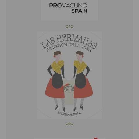
ooo
ooo