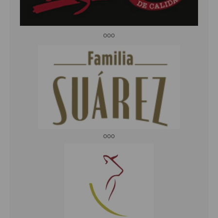
ooo
ooo