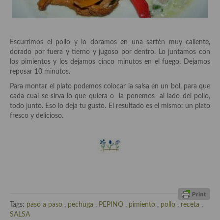
Cocina del Pacifico
Cocina filipina
Escurrimos el pollo y lo doramos en una sartén muy caliente,
Cocina de Hawái
dorado por fuera y tierno y jugoso por dentro. Lo juntamos con
los pimientos y los dejamos cinco minutos en el fuego. Dejamos
Cocina de Madagascar
reposar 10 minutos.
Cocina Africana
Para montar el plato podemos colocar la salsa en un bol, para que
cada cual se sirva lo que quiera o la ponemos al lado del pollo,
Cocina Sudafrinaca
todo junto. Eso lo deja tu gusto. El resultado es el mismo: un plato
fresco y delicioso.
Cocina del Congo
Cocina Sefardí
Cocina Yoshoku
Cocina callejera
Cocina fusión
Tags:
paso a paso
,
pechuga
,
PEPINO
,
pimiento
,
pollo
,
receta
,
SALSA
Cocinas de España