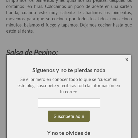
Limpiamos los pimientos y les quitamos las pepitas, después los
cortamos en tiras. Colocamos un poco de aceite en una sartén
Recetas de fiesta, Navidad y días señalados
honda, cuando este muy caliente le añadimos los pimientos,
movemos para que se cocinen por todos los lados, unos cinco
Resumen tematicos de recetas
minutos, bajamos el fuego y tapamos. Dejamos cocinar hasta que
estén al dente.
Cocinas del mundo
Cocina Americana
Salsa de Pepino:
Cocina Argentina
x
Síguenos y no te pierdas nada
Cocina Brasileña
Se el primero en conocer todo lo que se "cuece" en
Cocina colombiana
este blog, suscribete y recibirás toda la información en
tu correo.
Cocina Cajún y Creole
Cocina Venezolana
Cocina Cubana
Y no te olvides de
Cocina de Estados Unidos