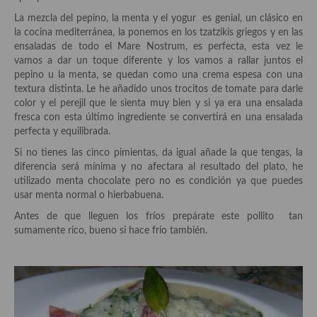
Historia de la gastronomía, platos celebres, cocineros, críticos,
historias culinarias y otras cosas
La mezcla del pepino, la menta y el yogur es genial, un clásico en
la cocina mediterránea, la ponemos en los tzatzikis griegos y en las
Origen y evolución de la comida
ensaladas de todo el Mare Nostrum, es perfecta, esta vez le
vamos a dar un toque diferente y los vamos a rallar juntos el
Protocolo y buenas maneras.
pepino u la menta, se quedan como una crema espesa con una
textura distinta. Le he añadido unos trocitos de tomate para darle
Ocio – restaurantes, bares, tabernas
color y el perejil que le sienta muy bien y si ya era una ensalada
fresca con esta último ingrediente se convertirá en una ensalada
Viajes eno-gastro-turísticos
perfecta y equilibrada.
Si no tienes las cinco pimientas, da igual añade la que tengas, la
En El Candelero
diferencia será mínima y no afectara al resultado del plato, he
utilizado menta chocolate pero no es condición ya que puedes
Las opiniones de la «Cocinera»
usar menta normal o hierbabuena.
Prensa
Antes de que lleguen los fríos prepárate este pollito tan
sumamente rico, bueno si hace frío también.
Recetas
Acompañamientos
Airfryer recetas