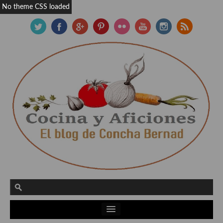
No theme CSS loaded