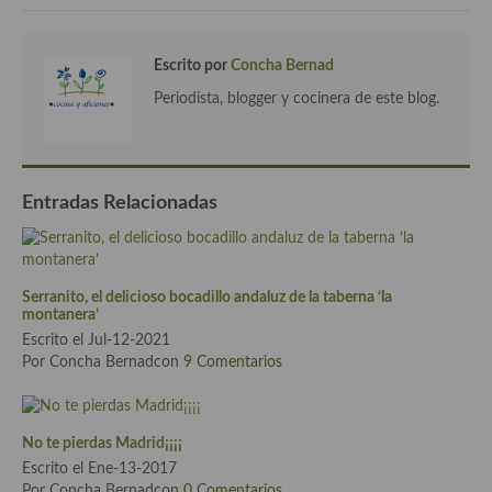
Cocina Andaluza
Escrito por
Concha Bernad
Cocina Aragonesa
Periodista, blogger y cocinera de este blog.
Cocina Asturiana
Cocina Balear
Entradas Relacionadas
Cocina Canaria
Cocina Castellana
Serranito, el delicioso bocadillo andaluz de la taberna ‘la
Cocina Castilla – La Mancha
montanera’
Escrito el Jul-12-2021
Cocina Catalana
Por Concha Bernadcon
9 Comentarios
Cocina Extremeña
Cocina Gallega
No te pierdas Madrid¡¡¡¡
Escrito el Ene-13-2017
Cocina Madrileña
Por Concha Bernadcon
0 Comentarios