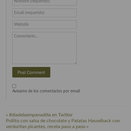
Nombre (requerido)
Cocina Danesa
Email (requerido)
Cocina de la Republica Checa
Website
Cocina de Polonia
Comentario...
Cocina de Ucrania
Cocina Eslovena
Cocina Francesa
Cocina Griega
Cocina Holandesa
Avísame de los comentarios por email
Cocina Hungara
Cocina Irlanda
« #diadelaempanadilla en Twitter
Pollito con salsa de chocolate y Patatas Hasselback con
Cocina Italiana
verduritas picantes, receta paso a paso »