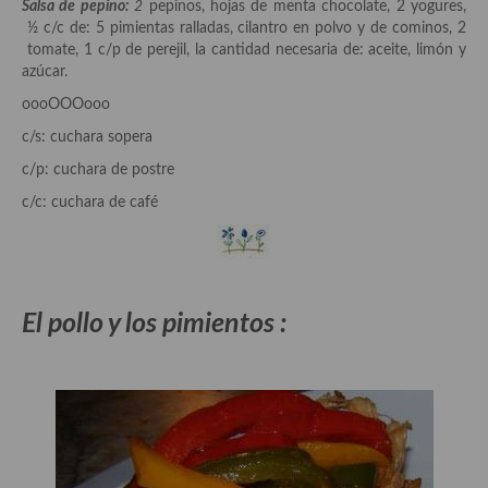
Salsa de pepino:
2
pepinos, hojas de menta chocolate, 2 yogures,
demás
½ c/c de: 5 pimientas ralladas, cilantro en polvo y de cominos, 2
tomate, 1 c/p de perejil, la cantidad necesaria de: aceite, limón y
Entrantes y primeros platos
azúcar.
Ensaladas
oooOOOooo
c/s: cuchara sopera
Entrantes
c/p: cuchara de postre
Gazpachos, salmorejos, sopas y cremas frías
c/c: cuchara de café
Quínoa
Pasta
Arroces Y fideuás
El pollo y los pimientos :
Legumbres y cereales
Cuscús
Huevos
Masas elaboradas con harina, pizzas, quiches y demás