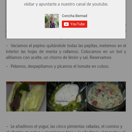
visitar y apuntarte a nuestro canal de youtube.
Cocina de Guatemala
Cocina de Nicaragua
– Batimos el yogur hasta que se quede como una crema, le
Cocina Ecuatoriana
añadimos media cucharita de café de azúcar, probamos y y le
vamos añadiendo mas hasta que pierda la acidez.
Cocina Jamaicana
– Vaciamos el pepino quitándole todas las pepitas, metemos en el
interior las hojas de menta y rallamos. Colocamos en un bol y
Cocina Mexicana
aliñamos con aceite, un chorro de limón y sal. Reservamos
Cocina peruana
– Pelamos, despepitamos y picamos el tomate en cubos.
Cocina de Oriente Medio
Cocina israelí
Cocina libanesa
Cocina Armenia
Cocina Siria
– Le añadimos el yogur, las cinco pimientas ralladas, el comino y