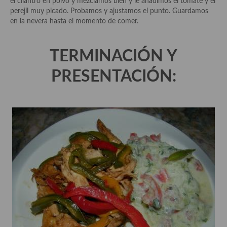
el cilantro en polvo y mezclamos bien y le añadimos el tomate y el
Cocina Azerí (Azerbaiyán)
perejil muy picado. Probamos y ajustamos el punto. Guardamos
en la nevera hasta el momento de comer.
Cocina de Egipto
Cocina de Tunez
TERMINACIÓN Y
Cocina Oriental
PRESENTACIÓN:
Cocina Tailandesa
Cocina Japonesa
Cocina Vietnamita
Cocina camboyana
Cocina Coreana
Cocina HIndú
Cocina China