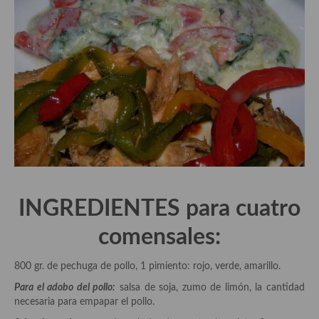
Aderezos, salsas, vinagretas, especias, hierbas aromáticas o
aditivos
Especias, mezclas de especias
Hierbas aromáticas
Aceites
Mojos y pastas
Sales y polvos
Salsas y mojos
INGREDIENTES para cuatro
Adobos
comensales:
Aperitivos
800 gr. de pechuga de pollo, 1 pimiento: rojo, verde, amarillo.
Bebidas
Para el adobo del pollo:
salsa de soja, zumo de limón, la cantidad
necesaria para empapar el pollo.
Bocadillos, hamburguesas, sándwich, emparedados, tostas y