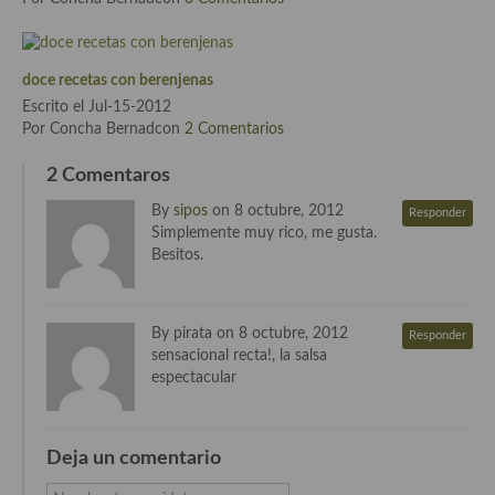
Cocina Murciana
Cocina Navarra
doce recetas con berenjenas
Escrito el Jul-15-2012
Cocina Riojana
Por Concha Bernadcon
2 Comentarios
Cocina Valenciana
2 Comentaros
By
sipos
on 8 octubre, 2012
Cocina Vasca
Responder
Simplemente muy rico, me gusta.
Besitos.
Cocina Europea
Cocina Alemana
By pirata on 8 octubre, 2012
Responder
Cocina Austriaca
sensacional recta!, la salsa
espectacular
Cocina Belga
Cocina Britanica
Deja un comentario
Cocina Bulgara