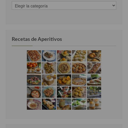
recetas
clasificadas
por
categorias
Recetas de Aperitivos