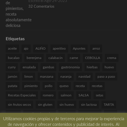
Escrito el Ago-24-2023
32 Comentarios
Etiquetas
aceite
ajo
ALIÑO
aperitivo
Apuntes
arroz
bacalao
berenjena
calabacin
carne
CEBOLLA
crema
curry
ensalada
gambas
gastrónomia
hierbas
huevo
jamón
limon
manzana
naranja
navidad
paso a paso
patata
pimiento
pollo
queso
receta
recetas
Recetas Especiales
romero
salmon
SALSA
setas
sin frutos secos
sin gluten
sin huevo
sin lactosa
TARTA
tomate
Técnicas de cocina
verduras
VINAGRETA
yogur
Utilizamos cookies propias y de terceros para mejorar la experiencia
de navegación y ofrecer contenidos y publicidad de interés. Al