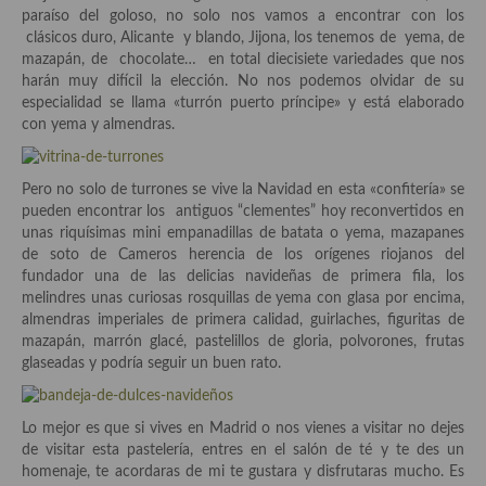
demás
paraíso del goloso, no solo nos vamos a encontrar con los
clásicos duro, Alicante y blando, Jijona, los tenemos de yema, de
Entrantes y primeros platos
mazapán, de chocolate… en total diecisiete variedades que nos
harán muy difícil la elección. No nos podemos olvidar de su
Ensaladas
especialidad se llama «turrón puerto príncipe» y está elaborado
con yema y almendras.
Entrantes
Gazpachos, salmorejos, sopas y cremas frías
Pero no solo de turrones se vive la Navidad en esta «confitería» se
pueden encontrar los antiguos “clementes” hoy reconvertidos en
Quínoa
unas riquísimas mini empanadillas de batata o yema, mazapanes
de soto de Cameros herencia de los orígenes riojanos del
Pasta
fundador una de las delicias navideñas de primera fila, los
melindres unas curiosas rosquillas de yema con glasa por encima,
Arroces Y fideuás
almendras imperiales de primera calidad, guirlaches, figuritas de
mazapán, marrón glacé, pastelillos de gloria, polvorones, frutas
Legumbres y cereales
glaseadas y podría seguir un buen rato.
Cuscús
Lo mejor es que si vives en Madrid o nos vienes a visitar no dejes
Huevos
de visitar esta pastelería, entres en el salón de té y te des un
homenaje, te acordaras de mi te gustara y disfrutaras mucho. Es
Masas elaboradas con harina, pizzas, quiches y demás