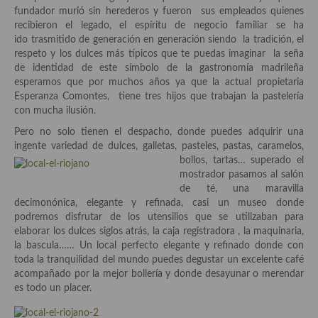
Historia de la gastronomía, platos celebres, cocineros, críticos,
fundador murió sin herederos y fueron sus empleados quienes
historias culinarias y otras cosas
recibieron el legado, el espíritu de negocio familiar se ha
ido trasmitido de generación en generación siendo la tradición, el
Origen y evolución de la comida
respeto y los dulces más típicos que te puedas imaginar la seña
de identidad de este símbolo de la gastronomía madrileña
Protocolo y buenas maneras.
esperamos que por muchos años ya que la actual propietaria
Esperanza Comontes, tiene tres hijos que trabajan la pastelería
Ocio – restaurantes, bares, tabernas
con mucha ilusión.
Viajes eno-gastro-turísticos
Pero no solo tienen el despacho, donde puedes adquirir una
ingente variedad de dulces, galletas,
pasteles, pastas, caramelos,
En El Candelero
bollos, tartas… superado el
mostrador pasamos al salón
Las opiniones de la «Cocinera»
de té, una maravilla
decimonónica, elegante y refinada, casi un museo donde
Prensa
podremos disfrutar de los utensilios que se utilizaban para
elaborar los dulces siglos atrás, la caja registradora , la maquinaria,
Recetas
la bascula…… Un local perfecto elegante y refinado donde con
toda la tranquilidad del mundo puedes degustar un excelente café
Acompañamientos
acompañado por la mejor bollería y donde desayunar o merendar
es todo un placer.
Airfryer recetas