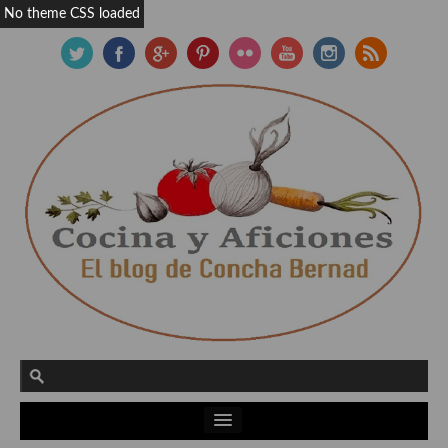
No theme CSS loaded