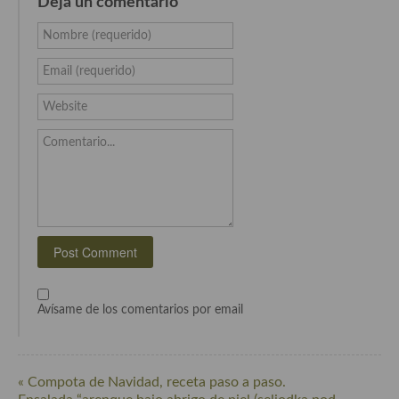
Deja un comentario
Cocina Azerí (Azerbaiyán)
Nombre (requerido)
Cocina de Egipto
Email (requerido)
Cocina de Tunez
Website
Cocina Oriental
Comentario...
Cocina Tailandesa
Cocina Japonesa
Cocina Vietnamita
Cocina camboyana
Cocina Coreana
Avísame de los comentarios por email
Cocina HIndú
Cocina China
« Compota de Navidad, receta paso a paso.