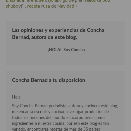
Ensalada “arenque bajo abrigo de piel (seliodka pod
Cocina del Pacifico
shuboy)” , receta rusa de Navidad »
Cocina filipina
Cocina de Hawái
Las opiniones y experiencias de Concha
Bernad, autora de este blog.
Cocina de Madagascar
Cocina Africana
¡HOLA!! Soy Concha
Cocina Sudafrinaca
Cocina del Congo
Concha Bernad a tu disposición
Cocina Sefardí
Cocina Yoshoku
Hola
Soy Concha Bernad periodista, autora y cocinera este blog,
Cocina callejera
me encanta escribir y cocinar, investigar productos de
todos los rincones del mundo e incorporarlos como
Cocina fusión
ingredientes a nuestra cocina, por eso este blog es tan
variado, encontrarás recetas de más de 55 países
Cocinas de España