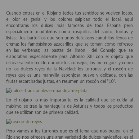
Aderezos, salsas, vinagretas, especias, hierbas aromáticas o
aditivos
Cuando entras en el Riojano todos tus sentidos se vuelven locos,
el olor es genial y los colores salpican todo el local, aquí
Especias, mezclas de especias
encontraras los dulces más famosos de toda España pero
especialmente madrileños como rosquillas del santo, tontas y
Hierbas aromáticas
listas; los bartolillos que son unos deliciosos canutillos llenos de
crema; los famosísimos azucarillos que se toman como refresco
Aceites
en las verbenas; las pastas de limón del Consejo que se
elaboraban especialmente para Alfonso XIII con el objeto que
Mojos y pastas
estuviera entretenido durante los consejos; los merengues y como
no los dulces reyes de la Navidad: los turrones y el roscón de
Sales y polvos
reyes que es una maravilla esponjosa, suave y delicada, con las
frutas escarchadas justas, en resumen un roscón del “10”.
Salsas y mojos
Adobos
En el riojano lo más importante es la calidad que se cuida al
máximo, se trae la mantequilla de Asturias y todos los productos
Aperitivos
que se utilizan son de primera calidad.
Bebidas
Pero vamos a los turrones que es el tema que nos ocupa, en el
Bocadillos, hamburguesas, sándwich, emparedados, tostas y
Riojano nos ofrecen una gran variedad de dulces navideños, es el