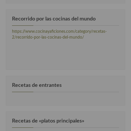
Cocina Danesa
Recorrido por las cocinas del mundo
Cocina de la Republica Checa
Cocina de Polonia
https://www.cocinayaficiones.com/category/recetas-
2/recorrido-por-las-cocinas-del-mundo/
Cocina de Ucrania
Cocina Eslovena
Cocina Francesa
Cocina Griega
Recetas de entrantes
Cocina Holandesa
Cocina Hungara
Cocina Irlanda
Recetas de «platos principales»
Cocina Italiana