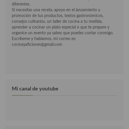
diferentes.
Si necesitas una receta, apoyo en el lanzamiento y
Cocina Andaluza
promoción de tus productos, textos gastronómicos,
consejos culinarios, un taller de cocina a tu medida,
Cocina Aragonesa
aprender a cocinar un plato especial o que te prepare y
organice un evento ya sabes que puedes contar conmigo.
Cocina Asturiana
Escríbeme y hablamos, mi correo es:
cocinayaficiones@gmail.com
Cocina Balear
Cocina Canaria
Cocina Castellana
Cocina Castilla – La Mancha
Mi canal de youtube
Cocina Catalana
Cocina Extremeña
Cocina Gallega
Cocina Madrileña