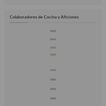
Colaboradores de Cocina y Aficiones
ooo
ooo
ooo
ooo
ooo
ooo
ooo
ooo