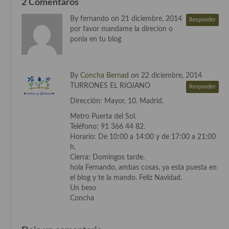
2 Comentaros
Cocina de Guatemala
By fernando on 21 diciembre, 2014
Responder
por favor mandame la direcion o
Cocina de Nicaragua
ponla en tu blog
Cocina Ecuatoriana
Cocina Jamaicana
By
Concha Bernad
on 22 diciembre, 2014
TURRONES EL RIOJANO
Responder
Cocina Mexicana
Dirección: Mayor, 10. Madrid.
Cocina peruana
Metro Puerta del Sol.
Teléfono: 91 366 44 82.
Cocina de Oriente Medio
Horario: De 10:00 a 14:00 y de 17:00 a 21:00
h.
Cocina israelí
Cierra: Domingos tarde.
hola Fernando, ambas cosas, ya esta puesta en
Cocina libanesa
el blog y te la mando. Feliz Navidad.
Un beso
Cocina Armenia
Concha
Cocina Siria