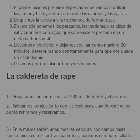
Cocina Azerí (Azerbaiyán)
El primer paso es preparar el pescado que vamos a utilizar,
lávalo muy bien y retira los ojos de las cabezas y las agallas.
Cocina de Egipto
Limpiamos la verdura y la troceamos de forma tosca.
En una olla ponemos los pescados, las verduras, una pizca de
Cocina de Tunez
sal y cubrimos con agua, que sobrepase al pescado en un
dedo en horizontal.
Cocina Oriental
Llevamos a ebullición y dejamos cocinar como máximo 20
minutos, desespumando constantemente para que nos quede
Cocina Tailandesa
un caldo limpio.
Pasamos por un colador fino y reservamos.
Cocina Japonesa
La caldereta de rape
Cocina Vietnamita
Cocina camboyana
1.- Preparamos una infusión con 200 ml. de fumet y el azafrán.
Cocina Coreana
2.- Salteamos los ajos junto con las espinacas, cuando esté en su
punto retiramos y reservamos.
Cocina HIndú
3.- En la misma sartén añadimos las cebollas, cocinamos hasta
Cocina China
que comiencen a estar transparentes, añadimos el tomate rallado,