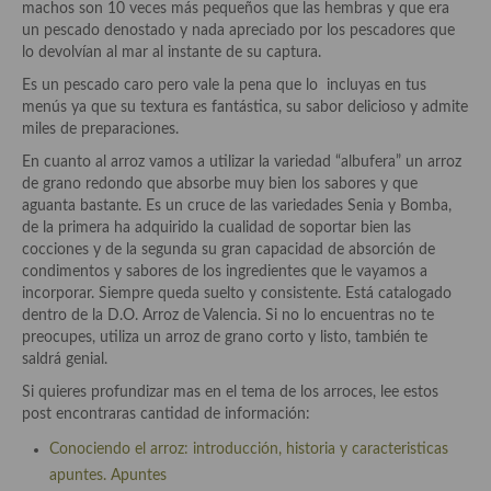
machos son 10 veces más pequeños que las hembras y que era
Aderezos, salsas, vinagretas, especias, hierbas aromáticas o
un pescado denostado y nada apreciado por los pescadores que
aditivos
lo devolvían al mar al instante de su captura.
Especias, mezclas de especias
Es un pescado caro pero vale la pena que lo incluyas en tus
menús ya que su textura es fantástica, su sabor delicioso y admite
Hierbas aromáticas
miles de preparaciones.
En cuanto al arroz vamos a utilizar la variedad “albufera” un arroz
Aceites
de grano redondo que absorbe muy bien los sabores y que
aguanta bastante. Es un cruce de las variedades Senia y Bomba,
Mojos y pastas
de la primera ha adquirido la cualidad de soportar bien las
cocciones y de la segunda su gran capacidad de absorción de
Sales y polvos
condimentos y sabores de los ingredientes que le vayamos a
incorporar. Siempre queda suelto y consistente. Está catalogado
Salsas y mojos
dentro de la D.O. Arroz de Valencia. Si no lo encuentras no te
preocupes, utiliza un arroz de grano corto y listo, también te
Adobos
saldrá genial.
Aperitivos
Si quieres profundizar mas en el tema de los arroces, lee estos
post encontraras cantidad de información:
Bebidas
Conociendo el arroz: introducción, historia y caracteristicas
apuntes. Apuntes
Bocadillos, hamburguesas, sándwich, emparedados, tostas y