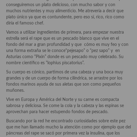
Historia de la gastronomía, platos celebres, cocineros, críticos,
conseguiremos un plato delicioso, con mucho sabor y con
historias culinarias y otras cosas
muchos nutrientes y muy alimenticio. Me atrevería a decir que
plato único ya que es contundente, pero eso sí, rico, rico como
Origen y evolución de la comida
diría el famoso chef.
Protocolo y buenas maneras.
Vamos a utilizar ingredientes de primera, para empezar nuestra
estrella será el rape que es un pescado blanco que vive en el
Ocio – restaurantes, bares, tabernas
fondo del mar a gran profundidad y que cómo es muy feo y con
una forma extraña se le conoce“pejesapo” o “pez sapo” y en
Viajes eno-gastro-turísticos
Asturias como “Pixin” donde es un pescado muy celebrado. Su
nombre científico es “lophius piscatorius”.
En El Candelero
Su cuerpo es cónico, partimos de una cabeza y una boca muy
grandes y de un cuerpo de forma cilíndrica, se arrastre por los
Las opiniones de la «Cocinera»
fondos marinos ayuda de sus aletas que son como pequeños
muñones.
Prensa
Vive en Europa y América del Norte y su carne es compacta
Recetas
sabrosa y deliciosa. Se come la cola y la cabeza y las espinas se
aprovechan para hacer estupendo fondos de pescado.
Acompañamientos
Buscando por la red he encontrado curiosidades sobre este pez
que me han llamado mucho la atención como por ejemplo que del
Airfryer recetas
páncreas del rape se sacó por primera vez la insulina, que los