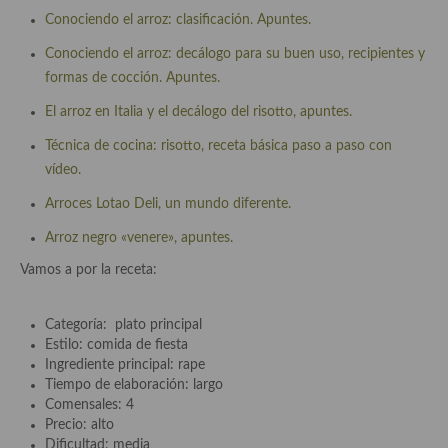
demás
Conociendo el arroz: clasificación. Apuntes.
Entrantes y primeros platos
Conociendo el arroz: decálogo para su buen uso, recipientes y
formas de cocción. Apuntes.
Ensaladas
El arroz en Italia y el decálogo del risotto, apuntes.
Entrantes
Técnica de cocina: risotto, receta básica paso a paso con
Gazpachos, salmorejos, sopas y cremas frías
vídeo.
Arroces Lotao Deli, un mundo diferente.
Quínoa
Arroz negro «venere», apuntes.
Pasta
Vamos a por la receta:
Arroces Y fideuás
Categoría: plato principal
Legumbres y cereales
Estilo: comida de fiesta
Ingrediente principal: rape
Cuscús
Tiempo de elaboración: largo
Comensales: 4
Huevos
Precio: alto
Dificultad: media
Masas elaboradas con harina, pizzas, quiches y demás