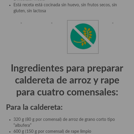
Está receta está cocinada sin huevo, sin frutos secos, sin
gluten, sin lactosa
Plato principal
Aves
Carne
Pescado y Marisco
Postres y dulces
Ingredientes para preparar
Postres con frutas
caldereta de arroz y rape
Quesos, recetas
para cuatro comensales:
Salazones y encurtidos
Para la caldereta:
Recetas Especiales
Recetas de Cuaresma
320 g (80 g por comensal) de arroz de grano corto tipo
“albufera”
Recetas maridadas con los mejores AOVES
600 g (150 g por comensal) de rape limpio