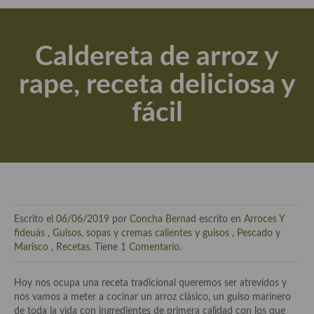
Actualidad y recomendaciones
Libros de cocina, repostería, gastronomía y más
Caldereta de arroz y
Apuntes, estudios sobre temas interesantes e importantes
rape, receta deliciosa y
Aceite de Oliva Virgen Extra (AOVE)
fácil
Recetas maridadas con los mejores AOVES
Flores en la cocina recetas
Técnicas de emplatado
El mundo del vino y las bebidas
Escrito el
06/06/2019
por
Concha Bernad
escrito en
Arroces Y
Tiendas especiales
fideuás
,
Guisos, sopas y cremas calientes y guisos
,
Pescado y
Marisco
,
Recetas
. Tiene
1 Comentario
.
En la mesa: menaje, vajilla, técnicas de emplatado, decoración
Hoy nos ocupa una receta tradicional queremos ser atrevidos y
Especias, hierbas, condimentos, espesantes y aditivos
nos vamos a meter a cocinar un arroz clásico, un guiso marinero
de toda la vida con ingredientes de primera calidad con los que