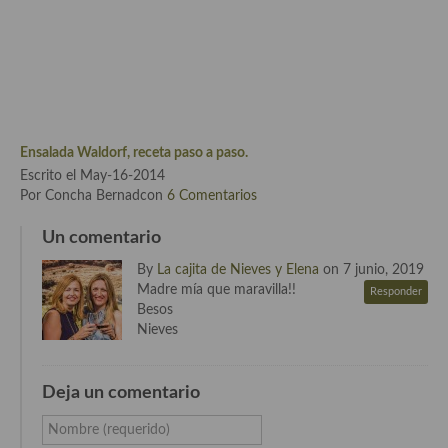
Cocina Luxemburgo
Cocina Polaca
Cocina portuguesa
Cocina Rusa
Ensalada Waldorf, receta paso a paso.
Cocina Sueca
Escrito el May-16-2014
Por Concha Bernadcon
6 Comentarios
Cocina Suiza
Un comentario
Cocina Turca
By
La cajita de Nieves y Elena
on 7 junio, 2019
Madre mía que maravilla!!
Responder
Besos
Nieves
Deja un comentario
Nombre (requerido)