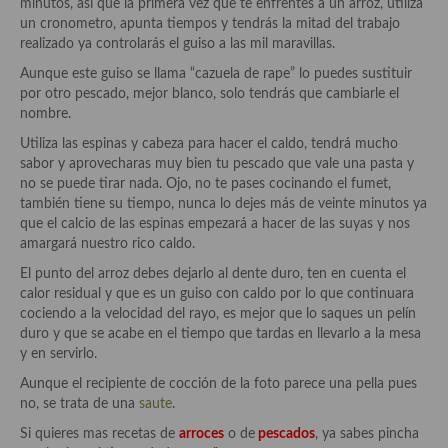
minutos, así que la primera vez que te enfrentes a un arroz, utiliza
un cronometro, apunta tiempos y tendrás la mitad del trabajo
Cocina Andaluza
realizado ya controlarás el guiso a las mil maravillas.
Aunque este guiso se llama “cazuela de rape” lo puedes sustituir
Cocina Aragonesa
por otro pescado, mejor blanco, solo tendrás que cambiarle el
nombre.
Cocina Asturiana
Utiliza las espinas y cabeza para hacer el caldo, tendrá mucho
Cocina Balear
sabor y aprovecharas muy bien tu pescado que vale una pasta y
no se puede tirar nada. Ojo, no te pases cocinando el fumet,
Cocina Canaria
también tiene su tiempo, nunca lo dejes más de veinte minutos ya
que el calcio de las espinas empezará a hacer de las suyas y nos
Cocina Castellana
amargará nuestro rico caldo.
El punto del arroz debes dejarlo al dente duro, ten en cuenta el
Cocina Castilla – La Mancha
calor residual y que es un guiso con caldo por lo que continuara
cociendo a la velocidad del rayo, es mejor que lo saques un pelín
Cocina Catalana
duro y que se acabe en el tiempo que tardas en llevarlo a la mesa
y en servirlo.
Cocina Extremeña
Aunque el recipiente de cocción de la foto parece una pella pues
Cocina Gallega
no, se trata de una
saute
.
Si quieres mas recetas de
arroces
o de
pescados
, ya sabes pincha
Cocina Madrileña