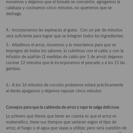
movemos y dejamos que el tomate se concentre, agregamos la
Cocina del Pacifico
calabaza y cocinamos cinco minutos, no queremos que se
deshaga.
Cocina filipina
Cocina de Hawái
4.- Incorporamos las espinacas al guiso. Con un par de minutos
será suficiente para lograr que se integren todos los ingredientes.
Cocina de Madagascar
5.- Añadimos el arroz, movemos y lo mezclamos para que se
Cocina Africana
impregne de todos los sabores, lo cubrimos con el caldo y con la
infusión de azafrán (3 medidas de caldo por 1 de arroz) dejamos
Cocina Sudafrinaca
cocinar 12 minutos que le incorporamos el pescado y a los 15 las
gambas.
Cocina del Congo
6.- A los 16 minutos de cocción probamos estará prácticamente
Cocina Sefardí
al dente apagamos y dejamos reposar cinco minutos
Cocina Yoshoku
Consejos para que la caldereta de arroz y rape te salga deliciosa
Cocina callejera
Lo primero que tienes que tener en cuenta es que el arroz es
Cocina fusión
matemático, tiene sus tiempos que variaran según el tipo de
arroz, el fuego o el agua que vayas a utilizar, pero será cuestión de
Cocinas de España