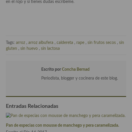
en el rojo y si tienes dudas escríbeme.
Cocina Murciana
Cocina Navarra
Cocina Riojana
Tags:
arroz
,
arroz albufera
,
caldereta
,
rape
,
sin frutos secos
,
sin
Cocina Valenciana
gluten
,
sin huevo
,
sin lactosa
Cocina Vasca
Cocina Europea
Escrito por
Concha Bernad
Periodista, blogger y cocinera de este blog.
Cocina Alemana
Cocina Austriaca
Cocina Belga
Entradas Relacionadas
Cocina Britanica
Pan de especias con mousse de manchego y pera caramelizada.
Cocina Bulgara