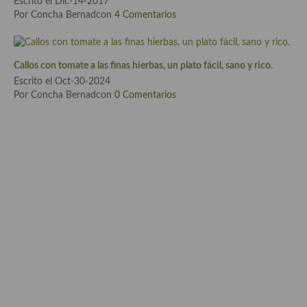
Escrito el Dic-14-2017
Por Concha Bernadcon
4 Comentarios
Cocina Danesa
Cocina de la Republica Checa
Callos con tomate a las finas hierbas, un plato fácil, sano y rico.
Cocina de Polonia
Escrito el Oct-30-2024
Por Concha Bernadcon
0 Comentarios
Cocina de Ucrania
Cocina Eslovena
Cocina Francesa
Cocina Griega
Cocina Holandesa
Cocina Hungara
Cocina Irlanda
Cocina Italiana