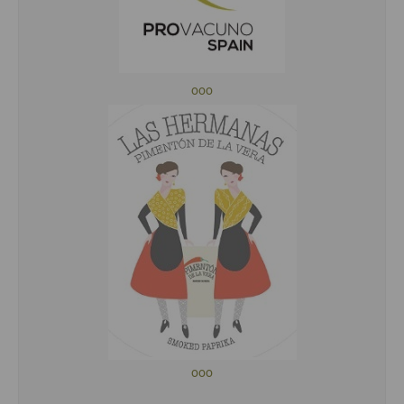
ooo
ooo