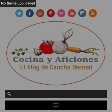
No theme CSS loaded