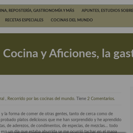
INA, REPOSTERÍA, GASTRONOMÍA Y MÁS
APUNTES, ESTUDIOS SOBRE
RECETAS ESPECIALES
COCINAS DEL MUNDO
 Cocina y Aficiones, la g
ral
,
Recorrido por las cocinas del mundo
. Tiene
2 Comentarios
.
 y la forma de comer de otras gentes, tanto de cerca como de
he probado platos deliciosos que me han sorprendido y he aprendido
tas, de aderezos, de condimentos, de especias, de mezclas… todo
r eso un día que estaba aburrida se me ocurrió tachar en el mapa