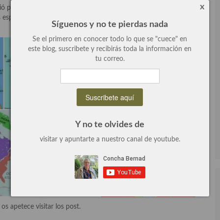
x
dió positivamente ya que eran mas países de los que imaginaba y
s españolas que no he contemplado y me resulta imperdonable y
Síguenos y no te pierdas nada
Se el primero en conocer todo lo que se "cuece" en
este blog, suscribete y recibirás toda la información en
tu correo.
Y no te olvides de
visitar y apuntarte a nuestro canal de youtube.
s apetece visitar los post.