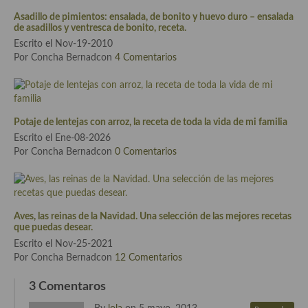
Asadillo de pimientos: ensalada, de bonito y huevo duro – ensalada
Cocina Andaluza
de asadillos y ventresca de bonito, receta.
Escrito el Nov-19-2010
Cocina Aragonesa
Por Concha Bernadcon
4 Comentarios
Cocina Asturiana
Cocina Balear
Potaje de lentejas con arroz, la receta de toda la vida de mi familia
Cocina Canaria
Escrito el Ene-08-2026
Por Concha Bernadcon
0 Comentarios
Cocina Castellana
Cocina Castilla – La Mancha
Aves, las reinas de la Navidad. Una selección de las mejores recetas
Cocina Catalana
que puedas desear.
Escrito el Nov-25-2021
Cocina Extremeña
Por Concha Bernadcon
12 Comentarios
Cocina Gallega
3 Comentaros
Cocina Madrileña