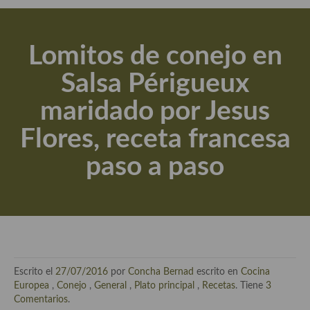
Actualidad y recomendaciones
Libros de cocina, repostería, gastronomía y más
Lomitos de conejo en
Apuntes, estudios sobre temas interesantes e importantes
Salsa Périgueux
Aceite de Oliva Virgen Extra (AOVE)
maridado por Jesus
Recetas maridadas con los mejores AOVES
Flores, receta francesa
Flores en la cocina recetas
paso a paso
Técnicas de emplatado
El mundo del vino y las bebidas
Tiendas especiales
En la mesa: menaje, vajilla, técnicas de emplatado, decoración
Escrito el
27/07/2016
por
Concha Bernad
escrito en
Cocina
Especias, hierbas, condimentos, espesantes y aditivos
Europea
,
Conejo
,
General
,
Plato principal
,
Recetas
. Tiene
3
Comentarios
.