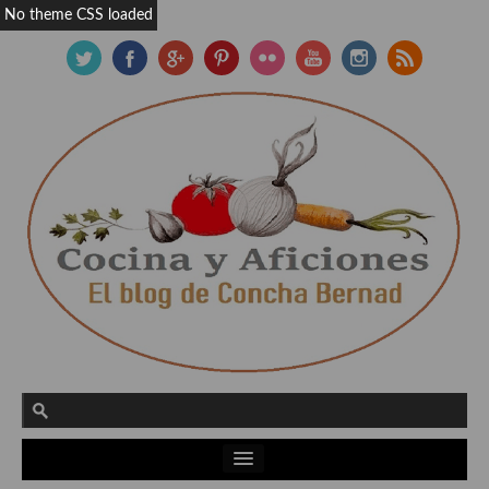
No theme CSS loaded