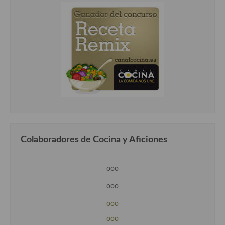
Colaboradores de Cocina y Aficiones
ooo
ooo
ooo
ooo