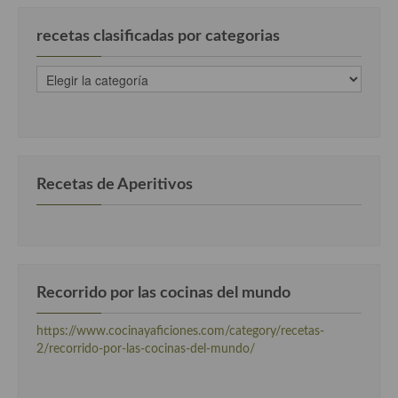
recetas clasificadas por categorias
recetas
clasificadas
por
categorias
Recetas de Aperitivos
Recorrido por las cocinas del mundo
https://www.cocinayaficiones.com/category/recetas-
2/recorrido-por-las-cocinas-del-mundo/