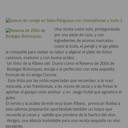
Cocina Azerí (Azerbaiyán)
Cocina de Egipto
Cocina de Tunez
Una receta como esta, protagonizada
por una pieza de caza, y con
Cocina Oriental
ingredientes de aromas marcados
como la trufa, el perejil y el ajo piden
Cocina Tailandesa
la compañía para realzar su sabor y aligerar el plato de tintos
carnosos, maduros y con buena acidez..
Cocina Japonesa
Un tinto de la Ribera del Duero como el Reserva de 2006 de
Bodegas Bohorquez, encaja a la perfección con esta exquisita
Cocina Vietnamita
formula de mi amiga Concha.
Este tinto por las notas especiadas que recuerdan: a la nuez
Cocina camboyana
moscada, a las frambuesas, a las moras de zarza y a las fresas le
aportan al gazapo unos aromas y un rasgo frutal que agradece el
Cocina Coreana
guiso.
El nervio y la acidez de este muy buen Ribera, provocan fluidez a
Cocina HIndú
esta sabrosa preparación aportándole también un toque que
recuerda al cacao y vainilla que proviene de la barrica del vino.
Cocina China
Amigos, una alianza inolvidable para una receta exquisita un vino
excelente.