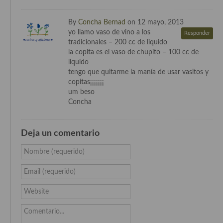
Cocina Danesa
By
Concha Bernad
on 12 mayo, 2013
Cocina de la Republica Checa
yo llamo vaso de vino a los
Responder
tradicionales – 200 cc de liquido
Cocina de Polonia
la copita es el vaso de chupito – 100 cc de
liquido
Cocina de Ucrania
tengo que quitarme la manía de usar vasitos y
copitas¡¡¡¡¡¡¡
Cocina Eslovena
um beso
Concha
Cocina Francesa
Cocina Griega
Deja un comentario
Cocina Holandesa
Nombre (requerido)
Cocina Hungara
Email (requerido)
Cocina Irlanda
Website
Cocina Italiana
Comentario...