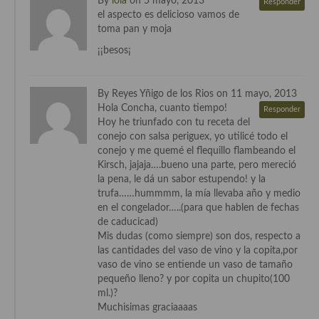
By
lola
on 5 mayo, 2013
Responder
el aspecto es delicioso vamos de
Cocina Murciana
toma pan y moja
¡¡besos¡
Cocina Navarra
Cocina Riojana
By Reyes Yñigo de los Rios on 11 mayo, 2013
Cocina Valenciana
Hola Concha, cuanto tiempo!
Responder
Hoy he triunfado con tu receta del
Cocina Vasca
conejo con salsa periguex, yo utilicé todo el
conejo y me quemé el flequillo flambeando el
Cocina Europea
Kirsch, jajaja….bueno una parte, pero mereció
la pena, le dá un sabor estupendo! y la
Cocina Alemana
trufa……hummmm, la mía llevaba año y medio
en el congelador…..(para que hablen de fechas
Cocina Austriaca
de caducicad)
Mis dudas (como siempre) son dos, respecto a
Cocina Belga
las cantidades del vaso de vino y la copita,por
vaso de vino se entiende un vaso de tamaño
Cocina Britanica
pequeño lleno? y por copita un chupito(100
ml.)?
Cocina Bulgara
Muchisimas graciaaaas