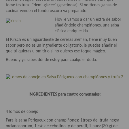
Aderezos, salsas, vinagretas, especias, hierbas aromáticas o
tome textura “demi-glacee” (gelatinosa). Si no tienes ganas de
aditivos
cocinar venden el fondo oscuro ya preparado.
Hoy le vamos a dar un extra de sabor
Especias, mezclas de especias
añadiéndole champiñones, una salsa
clásica enriquecida.
Hierbas aromáticas
El Kirsch es un aguardiente de cerezas alemán, tiene muy buen
Aceites
sabor pero no es un ingrediente obligatorio, le puedes añadir el
que tú quieras u omitirlo si no quieres ese toque mágico.
Mojos y pastas
Bueno y ya sabes dónde estoy para cualquier duda.
Sales y polvos
Salsas y mojos
Adobos
INGREDIENTES para cuatro comensales:
Aperitivos
4 lomos de conejo
Bebidas
Para la salsa Périgueux con champiñones: 1trozo de trufa negra
Bocadillos, hamburguesas, sándwich, emparedados, tostas y
melanosporum, 1 c/c de cebollino y de perejil, 1 nuez (30 g) de