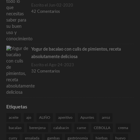
Escrito el Jun-02-2020
42 Comentarios
Yogur de bacalao con culis de pimientos, receta
absolutamente deliciosa
Escrito el Ago-24-2023
32 Comentarios
Etiquetas
aceite
ajo
ALIÑO
aperitivo
Apuntes
arroz
bacalao
berenjena
calabacin
carne
CEBOLLA
crema
curry
ensalada
gambas
gastrónomia
hierbas
huevo