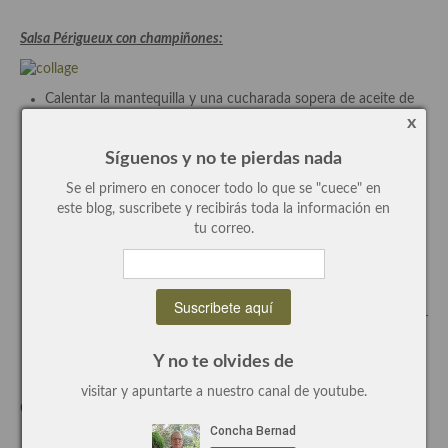
Recetas de fiesta, Navidad y días señalados
Salsa Périgueux con champiñones:
Resumen tematicos de recetas
Calentar la mantequilla y una cucharada sopera de aceite de
Cocinas del mundo
oliva virgen en una sartén, no tiene que tomar color por lo
x
que rápidamente le incorporaremos las laminas de ajo,
Cocina Americana
Síguenos y no te pierdas nada
dejamos que se cocinen, para que no se arrebate retiramos la
sartén del fuego y que se terminen de hacer con el calor
Se el primero en conocer todo lo que se "cuece" en
Cocina Argentina
residual.
este blog, suscribete y recibirás toda la información en
Volvemos a poner en el fuego y le añadimos los champiñones,
tu correo.
Cocina Brasileña
cocinamos hasta que estén dorados y les agregaremos la
trufa, el perejil y el cebollino. cocinamos 1 minuto
Cocina colombiana
Vamos a hacer una roux (una bechamel sin leche solo con
caldo) con el preparado anterior le agregamos la harina,
Cocina Cajún y Creole
movemos y mezclamos, le añadimos el vino, dejamos evaporar
el alcohol y le vamos añadiendo el fondo, la cantidad que nos
Cocina Venezolana
vaya pidiendo la roux movemos hasta que este cocinada la
Y no te olvides de
harina y tenga la textura deseada.
Cocina Cubana
visitar y apuntarte a nuestro canal de youtube.
Corregir de sal e incorporar la pimienta.
Cocina de Estados Unidos
ooo