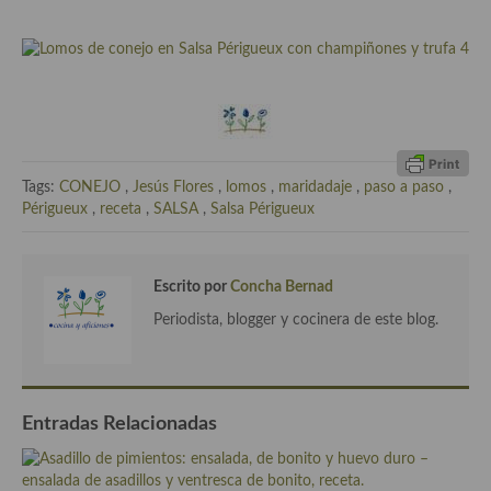
Cocina del Pacifico
Cocina filipina
Cocina de Hawái
Cocina de Madagascar
Cocina Africana
Tags:
CONEJO
,
Jesús Flores
,
lomos
,
maridadaje
,
paso a paso
,
Périgueux
,
receta
,
SALSA
,
Salsa Périgueux
Cocina Sudafrinaca
Cocina del Congo
Escrito por
Concha Bernad
Cocina Sefardí
Periodista, blogger y cocinera de este blog.
Cocina Yoshoku
Cocina callejera
Entradas Relacionadas
Cocina fusión
Cocinas de España