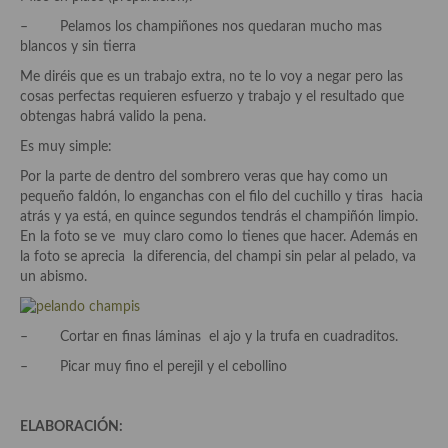
– Pelamos los champiñones nos quedaran mucho mas
Plato principal
blancos y sin tierra
Me diréis que es un trabajo extra, no te lo voy a negar pero las
Aves
cosas perfectas requieren esfuerzo y trabajo y el resultado que
obtengas habrá valido la pena.
Carne
Es muy simple:
Pescado y Marisco
Por la parte de dentro del sombrero veras que hay como un
pequeño faldón, lo enganchas con el filo del cuchillo y tiras hacia
Postres y dulces
atrás y ya está, en quince segundos tendrás el champiñón limpio.
En la foto se ve muy claro como lo tienes que hacer. Además en
Postres con frutas
la foto se aprecia la diferencia, del champi sin pelar al pelado, va
un abismo.
Quesos, recetas
Salazones y encurtidos
– Cortar en finas láminas el ajo y la trufa en cuadraditos.
Recetas Especiales
– Picar muy fino el perejil y el cebollino
Recetas de Cuaresma
ELABORACIÓN:
Recetas maridadas con los mejores AOVES