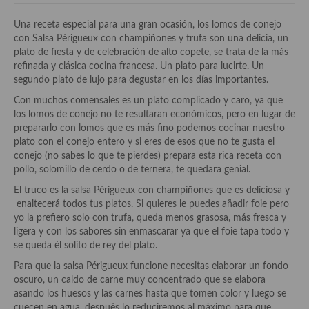
Historia de la gastronomía, platos celebres, cocineros, críticos,
historias culinarias y otras cosas
Una receta especial para una gran ocasión, los lomos de conejo
con Salsa Périgueux con champiñones y trufa son una delicia, un
Origen y evolución de la comida
plato de fiesta y de celebración de alto copete, se trata de la más
refinada y clásica cocina francesa. Un plato para lucirte. Un
Protocolo y buenas maneras.
segundo plato de lujo para degustar en los días importantes.
Ocio – restaurantes, bares, tabernas
Con muchos comensales es un plato complicado y caro, ya que
los lomos de conejo no te resultaran económicos, pero en lugar de
Viajes eno-gastro-turísticos
prepararlo con lomos que es más fino podemos cocinar nuestro
plato con el conejo entero y si eres de esos que no te gusta el
En El Candelero
conejo (no sabes lo que te pierdes) prepara esta rica receta con
pollo, solomillo de cerdo o de ternera, te quedara genial.
Las opiniones de la «Cocinera»
El truco es la salsa Périgueux con champiñones que es deliciosa y
enaltecerá todos tus platos. Si quieres le puedes añadir foie pero
Prensa
yo la prefiero solo con trufa, queda menos grasosa, más fresca y
ligera y con los sabores sin enmascarar ya que el foie tapa todo y
Recetas
se queda él solito de rey del plato.
Acompañamientos
Para que la salsa Périgueux funcione necesitas elaborar un fondo
oscuro, un caldo de carne muy concentrado que se elabora
Airfryer recetas
asando los huesos y las carnes hasta que tomen color y luego se
cuecen en agua, después lo reduciremos al máximo para que