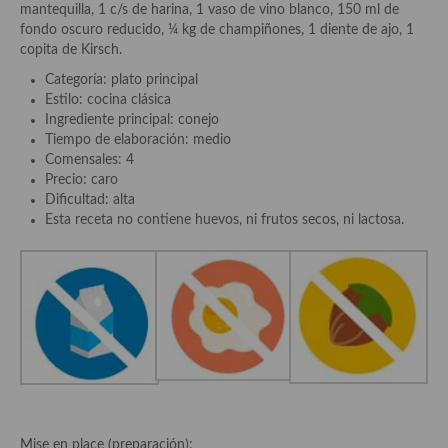
demás
mantequilla, 1 c/s de harina, 1 vaso de vino blanco, 150 ml de
fondo oscuro reducido, ¼ kg de champiñones, 1 diente de ajo, 1
Entrantes y primeros platos
copita de Kirsch.
Categoría: plato principal
Ensaladas
Estilo: cocina clásica
Ingrediente principal: conejo
Entrantes
Tiempo de elaboración: medio
Comensales: 4
Gazpachos, salmorejos, sopas y cremas frías
Precio: caro
Dificultad: alta
Quínoa
Esta receta no contiene huevos, ni frutos secos, ni lactosa.
Pasta
Arroces Y fideuás
Legumbres y cereales
Cuscús
Huevos
Mise en place (preparación):
Masas elaboradas con harina, pizzas, quiches y demás