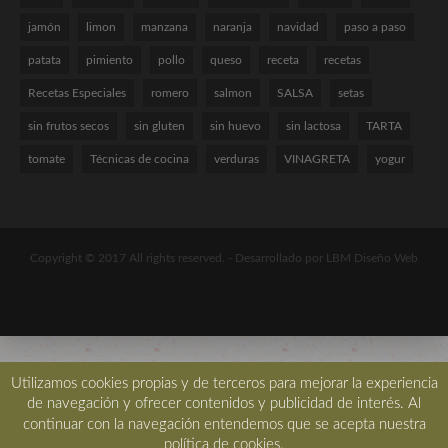
jamón
limon
manzana
naranja
navidad
paso a paso
patata
pimiento
pollo
queso
receta
recetas
Recetas Especiales
romero
salmon
SALSA
setas
sin frutos secos
sin gluten
sin huevo
sin lactosa
TARTA
tomate
Técnicas de cocina
verduras
VINAGRETA
yogur
Copyright © 2017 All rights reserved. -
Desarrollado por LBM Diseño Web
Utilizamos cookies propias y de terceros para mejorar la experiencia
de navegación y ofrecer contenidos y publicidad de interés. Al
continuar con la navegación entendemos que se acepta nuestra
política de cookies.