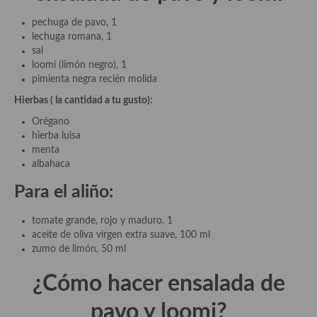
pechuga de pavo, 1
Cocina Andaluza
lechuga romana, 1
sal
Cocina Aragonesa
loomi (limón negro), 1
pimienta negra recién molida
Cocina Asturiana
Hierbas ( la cantidad a tu gusto):
Cocina Balear
Orégano
hierba luisa
Cocina Canaria
menta
albahaca
Cocina Castellana
Para el aliño:
Cocina Castilla – La Mancha
tomate grande, rojo y maduro, 1
Cocina Catalana
aceite de oliva virgen extra suave, 100 ml
zumo de limón, 50 ml
Cocina Extremeña
¿Cómo hacer ensalada de
Cocina Gallega
pavo y loomi?
Cocina Madrileña