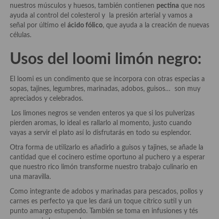
nuestros músculos y huesos, también contienen
pectina
que nos
ayuda al control del colesterol y la presión arterial y vamos a
Plato principal
señal por último el
ácido fólico
, que ayuda a la creación de nuevas
células.
Aves
Usos
del loomi limón negro:
Carne
Pescado y Marisco
El loomi es un condimento que se incorpora con otras especias a
sopas, tajines, legumbres, marinadas, adobos, guisos… son muy
Postres y dulces
apreciados y celebrados.
Los limones negros se venden enteros ya que si los pulverizas
Postres con frutas
pierden aromas, lo ideal es rallarlo al momento, justo cuando
vayas a servir el plato así lo disfrutarás en todo su esplendor.
Quesos, recetas
Otra forma de utilizarlo es añadirlo a guisos y tajines, se añade la
Salazones y encurtidos
cantidad que el cocinero estime oportuno al puchero y a esperar
que nuestro rico limón transforme nuestro trabajo culinario en
Recetas Especiales
una maravilla.
Como integrante de adobos y marinadas para pescados, pollos y
Recetas de Cuaresma
carnes es perfecto ya que les dará un toque cítrico sutil y un
punto amargo estupendo. También se toma en infusiones y tés
Recetas maridadas con los mejores AOVES