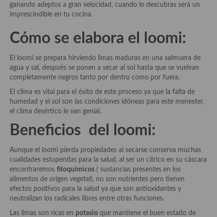
demás
ganando adeptos a gran velocidad, cuando lo descubras será un
imprescindible en tu cocina.
Entrantes y primeros platos
Cómo se elabora el loomi:
Ensaladas
El loomi se prepara hirviendo limas maduras en una salmuera de
Entrantes
agua y sal, después se ponen a secar al sol hasta que se vuelvan
completamente negros tanto por dentro como por fuera.
Gazpachos, salmorejos, sopas y cremas frías
El clima es vital para el éxito de este proceso ya que la falta de
Quínoa
humedad y el sol son las condiciones idóneas para este menester,
el clima desértico le van genial.
Pasta
Beneficios del loomi:
Arroces Y fideuás
Aunque el loomi pierda propiedades al secarse conserva muchas
Legumbres y cereales
cualidades estupendas para la salud, al ser un cítrico en su cáscara
encontraremos
fitoquímicos
( sustancias presentes en los
Cuscús
alimentos de origen vegetal), no son nutrientes pero tienen
efectos positivos para la salud ya que son antioxidantes y
Huevos
neutralizan los radicales libres entre otras funciones.
Las limas son ricas en
potasio
que mantiene el buen estado de
Masas elaboradas con harina, pizzas, quiches y demás