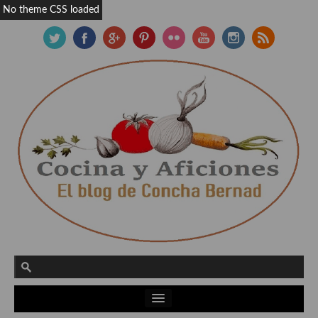
No theme CSS loaded