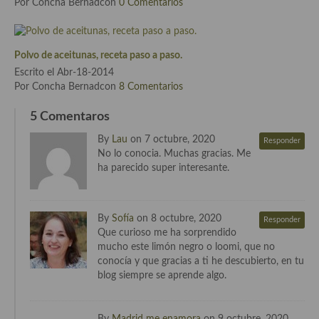
Por Concha Bernadcon
0 Comentarios
Polvo de aceitunas, receta paso a paso.
Escrito el Abr-18-2014
Por Concha Bernadcon
8 Comentarios
5 Comentaros
By
Lau
on 7 octubre, 2020
Responder
No lo conocia. Muchas gracias. Me
ha parecido super interesante.
By
Sofía
on 8 octubre, 2020
Responder
Que curioso me ha sorprendido
mucho este limón negro o loomi, que no
conocía y que gracias a ti he descubierto, en tu
blog siempre se aprende algo.
By
Madrid me enamora
on 9 octubre, 2020