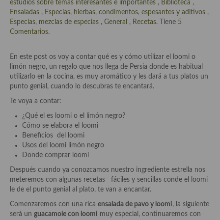
Historia de la gastronomía, platos celebres, cocineros, críticos,
estudios sobre temas interesantes e importantes
,
Biblioteca
,
historias culinarias y otras cosas
Ensaladas
,
Especias, hierbas, condimentos, espesantes y aditivos
,
Especias, mezclas de especias
,
General
,
Recetas
. Tiene
5
Origen y evolución de la comida
Comentarios
.
Protocolo y buenas maneras.
En este post os voy a contar qué es y cómo utilizar el loomi o
limón negro, un regalo que nos llega de Persia donde es habitual
Ocio – restaurantes, bares, tabernas
utilizarlo en la cocina, es muy aromático y les dará a tus platos un
punto genial, cuando lo descubras te encantará.
Viajes eno-gastro-turísticos
Te voya a contar:
En El Candelero
¿Qué el es loomi o el limón negro?
Cómo se elabora el loomi
Las opiniones de la «Cocinera»
Beneficios del loomi
Usos del loomi limón negro
Prensa
Donde comprar loomi
Recetas
Después cuando ya conozcamos nuestro ingrediente estrella nos
meteremos con algunas recetas fáciles y sencillas conde el loomi
Acompañamientos
le de el punto genial al plato, te van a encantar.
Comenzaremos con una rica
ensalada de pavo y loomi
, la siguiente
Airfryer recetas
será un
guacamole con loomi
muy especial, continuaremos con