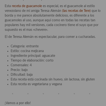
Cocina Danesa
Esta
receta de guacamole
es especial, es el guacamole al estilo
venezolano de mi amiga Teresa Alemán
(l
as recetas de Tere
)
que lo
Cocina de la Republica Checa
borda y me parece absolutamente delicioso, es diferente a los
guacamoles al uso, aunque aquí como en todas las recetas tan
Cocina de Polonia
populares hay mil versiones, cada cocinero tiene el suyo que por
supuesto es el mas «chevere».
Cocina de Ucrania
El de Teresa Alemán es espectacular, para comer a cucharadas.
Cocina Eslovena
Categoría: entrante
Estilo: cocina mejicana
Cocina Francesa
Ingrediente principal: aguacate
Tiempo de elaboración: corto
Cocina Griega
Comensales: 4
Precio: bajo
Cocina Holandesa
Dificultad: baja
Esta receta está cocinada sin huevo, sin lactosa, sin gluten
Cocina Hungara
Esta receta es vegetariana y vegana
Cocina Irlanda
Cocina Italiana
¡Vamos a por ello!