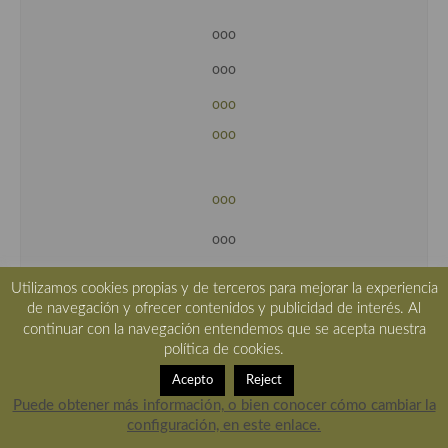
ooo
ooo
ooo
ooo
ooo
ooo
ooo
Utilizamos cookies propias y de terceros para mejorar la experiencia
de navegación y ofrecer contenidos y publicidad de interés. Al
ooo
continuar con la navegación entendemos que se acepta nuestra
política de cookies.
ooo
Acepto
Reject
ooo
Puede obtener más información, o bien conocer cómo cambiar la
configuración, en este enlace.