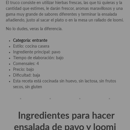
Cocina del Pacifico
El truco consiste en utilizar hierbas frescas, las que tú quieras y la
cantidad que estimes, le darán frescor, aromas maravillosos y una
Cocina filipina
gama muy grande de sabores diferentes y terminar la ensalada
añadiendo, justo al sacar el plato o en la mesa un rallado de loomi.
Cocina de Hawái
No lo dudes, veras la diferencia.
Cocina de Madagascar
Categoría: entrante
Estilo: cocina casera
Cocina Africana
Ingrediente principal: pavo
Tiempo de elaboración: bajo
Cocina Sudafrinaca
Comensales: 4
Precio: bajo
Cocina del Congo
Dificultad: baja
Esta receta está cocinada sin huevo, sin lactosa, sin frutos
Cocina Sefardí
secos, sin gluten
Cocina Yoshoku
Cocina callejera
Ingredientes para hacer
Cocina fusión
ensalada de pavo y loomi
Cocinas de España