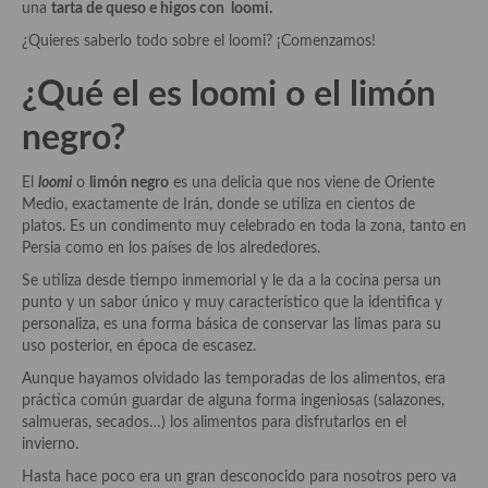
una
tarta de queso e higos con loomi.
Aderezos, salsas, vinagretas, especias, hierbas aromáticas o
aditivos
¿Quieres saberlo todo sobre el loomi? ¡Comenzamos!
Especias, mezclas de especias
¿Qué el es loomi o el limón
Hierbas aromáticas
negro?
Aceites
El
loomi
o
limón negro
es una delicia que nos viene de Oriente
Medio, exactamente de Irán, donde se utiliza en cientos de
Mojos y pastas
platos. Es un condimento muy celebrado en toda la zona, tanto en
Persia como en los países de los alrededores.
Sales y polvos
Se utiliza desde tiempo inmemorial y le da a la cocina persa un
Salsas y mojos
punto y un sabor único y muy característico que la identifica y
personaliza, es una forma básica de conservar las limas para su
Adobos
uso posterior, en época de escasez.
Aunque hayamos olvidado las temporadas de los alimentos, era
Aperitivos
práctica común guardar de alguna forma ingeniosas (salazones,
salmueras, secados…) los alimentos para disfrutarlos en el
Bebidas
invierno.
Bocadillos, hamburguesas, sándwich, emparedados, tostas y
Hasta hace poco era un gran desconocido para nosotros pero va