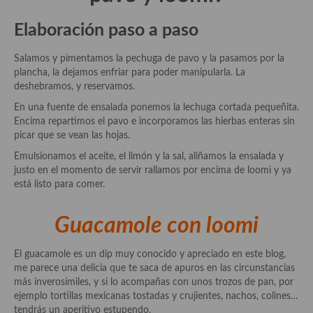
Cocina Murciana
Elaboración paso a paso
Cocina Navarra
Salamos y pimentamos la pechuga de pavo y la pasamos por la
plancha, la dejamos enfriar para poder manipularla. La
Cocina Riojana
deshebramos, y reservamos.
Cocina Valenciana
En una fuente de ensalada ponemos la lechuga cortada pequeñita.
Encima repartimos el pavo e incorporamos las hierbas enteras sin
Cocina Vasca
picar que se vean las hojas.
Emulsionamos el aceite, el limón y la sal, aliñamos la ensalada y
Cocina Europea
justo en el momento de servir rallamos por encima de loomi y ya
está listo para comer.
Cocina Alemana
Cocina Austriaca
Guacamole con loomi
Cocina Belga
El guacamole es un dip muy conocido y apreciado en este blog,
me parece una delicia que te saca de apuros en las circunstancias
Cocina Britanica
más inverosímiles, y si lo acompañas con unos trozos de pan, por
ejemplo tortillas mexicanas tostadas y crujientes, nachos, colines…
Cocina Bulgara
tendrás un aperitivo estupendo.