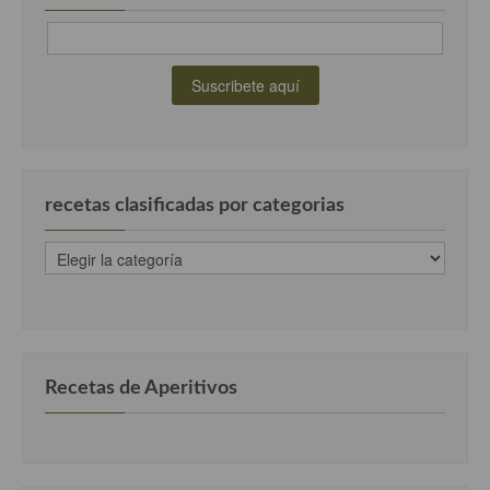
recetas clasificadas por categorias
recetas
clasificadas
por
categorias
Recetas de Aperitivos