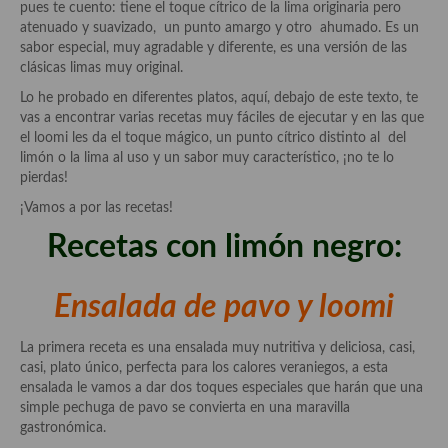
pues te cuento: tiene el toque cítrico de la lima originaria pero
Cocina Azerí (Azerbaiyán)
atenuado y suavizado, un punto amargo y otro ahumado. Es un
sabor especial, muy agradable y diferente, es una versión de las
Cocina de Egipto
clásicas limas muy original.
Cocina de Tunez
Lo he probado en diferentes platos, aquí, debajo de este texto, te
vas a encontrar varias recetas muy fáciles de ejecutar y en las que
Cocina Oriental
el loomi les da el toque mágico, un punto cítrico distinto al del
limón o la lima al uso y un sabor muy característico, ¡no te lo
Cocina Tailandesa
pierdas!
¡Vamos a por las recetas!
Cocina Japonesa
Recetas con limón negro:
Cocina Vietnamita
Cocina camboyana
Ensalada de pavo y loomi
Cocina Coreana
La primera receta es una ensalada muy nutritiva y deliciosa, casi,
casi, plato único, perfecta para los calores veraniegos, a esta
Cocina HIndú
ensalada le vamos a dar dos toques especiales que harán que una
simple pechuga de pavo se convierta en una maravilla
Cocina China
gastronómica.