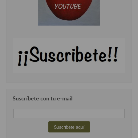
Cocina Danesa
Cocina de la Republica Checa
Cocina de Polonia
Cocina de Ucrania
Cocina Eslovena
Cocina Francesa
Cocina Griega
Cocina Holandesa
Suscríbete con tu e-mail
Cocina Hungara
Cocina Irlanda
Cocina Italiana