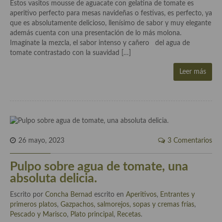
Historia de la gastronomía, platos celebres, cocineros, críticos,
Estos vasitos mousse de aguacate con gelatina de tomate es
historias culinarias y otras cosas
aperitivo perfecto para mesas navideñas o festivas, es perfecto, ya
que es absolutamente delicioso, llenísimo de sabor y muy elegante
Origen y evolución de la comida
además cuenta con una presentación de lo más molona.
Imagínate la mezcla, el sabor intenso y cañero del agua de
Protocolo y buenas maneras.
tomate contrastado con la suavidad […]
Ocio – restaurantes, bares, tabernas
Leer más
Viajes eno-gastro-turísticos
En El Candelero
Las opiniones de la «Cocinera»
26 mayo, 2023
3 Comentarios
Prensa
Pulpo sobre agua de tomate, una
Recetas
absoluta delicia.
Acompañamientos
Escrito por
Concha Bernad
escrito en
Aperitivos
,
Entrantes y
primeros platos
,
Gazpachos, salmorejos, sopas y cremas frías
,
Airfryer recetas
Pescado y Marisco
,
Plato principal
,
Recetas
.