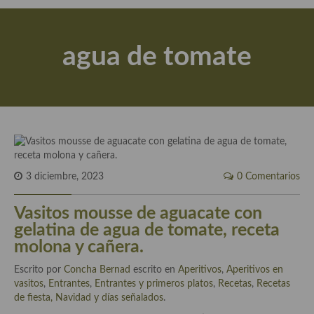
Actualidad y recomendaciones
Libros de cocina, repostería, gastronomía y más
agua de tomate
Apuntes, estudios sobre temas interesantes e importantes
Aceite de Oliva Virgen Extra (AOVE)
Recetas maridadas con los mejores AOVES
Flores en la cocina recetas
Técnicas de emplatado
3 diciembre, 2023
0 Comentarios
El mundo del vino y las bebidas
Vasitos mousse de aguacate con
gelatina de agua de tomate, receta
Tiendas especiales
molona y cañera.
En la mesa: menaje, vajilla, técnicas de emplatado, decoración
Escrito por
Concha Bernad
escrito en
Aperitivos
,
Aperitivos en
vasitos
,
Entrantes
,
Entrantes y primeros platos
,
Recetas
,
Recetas
Especias, hierbas, condimentos, espesantes y aditivos
de fiesta, Navidad y días señalados
.