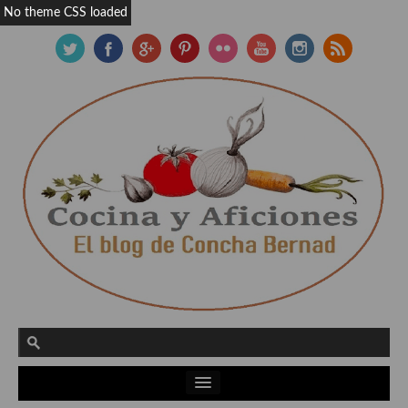
No theme CSS loaded