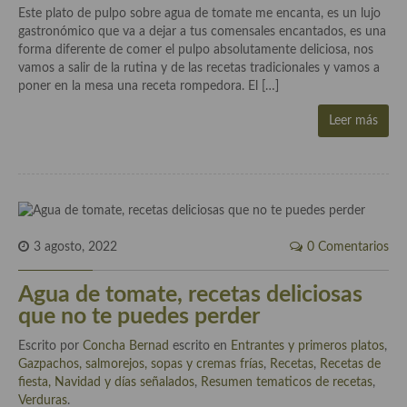
Este plato de pulpo sobre agua de tomate me encanta, es un lujo
Aderezos, salsas, vinagretas, especias, hierbas aromáticas o
gastronómico que va a dejar a tus comensales encantados, es una
aditivos
forma diferente de comer el pulpo absolutamente deliciosa, nos
vamos a salir de la rutina y de las recetas tradicionales y vamos a
Especias, mezclas de especias
poner en la mesa una receta rompedora. El […]
Hierbas aromáticas
Leer más
Aceites
Mojos y pastas
Sales y polvos
3 agosto, 2022
0 Comentarios
Salsas y mojos
Adobos
Agua de tomate, recetas deliciosas
que no te puedes perder
Aperitivos
Escrito por
Concha Bernad
escrito en
Entrantes y primeros platos
,
Bebidas
Gazpachos, salmorejos, sopas y cremas frías
,
Recetas
,
Recetas de
fiesta, Navidad y días señalados
,
Resumen tematicos de recetas
,
Bocadillos, hamburguesas, sándwich, emparedados, tostas y
Verduras
.