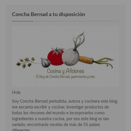
Cocina Andaluza
Concha Bernad a tu disposición
Cocina Aragonesa
Cocina Asturiana
Cocina Balear
Cocina Canaria
Cocina Castellana
Cocina Castilla – La Mancha
Hola
Cocina Catalana
Soy Concha Bernad periodista, autora y cocinera este blog,
Cocina Extremeña
me encanta escribir y cocinar, investigar productos de
todos los rincones del mundo e incorporarlos como
Cocina Gallega
ingredientes a nuestra cocina, por eso este blog es tan
variado, encontrarás recetas de más de 55 países
Cocina Madrileña
diferentes.