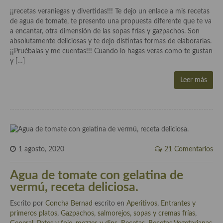
demás
¡¡recetas veraniegas y divertidas!!! Te dejo un enlace a mis recetas
de agua de tomate, te presento una propuesta diferente que te va
Entrantes y primeros platos
a encantar, otra dimensión de las sopas frías y gazpachos. Son
absolutamente deliciosas y te dejo distintas formas de elaborarlas.
Ensaladas
¡¡Pruébalas y me cuentas!!! Cuando lo hagas veras como te gustan
y […]
Entrantes
Leer más
Gazpachos, salmorejos, sopas y cremas frías
Quínoa
Pasta
Arroces Y fideuás
1 agosto, 2020
21 Comentarios
Legumbres y cereales
Agua de tomate con gelatina de
Cuscús
vermú, receta deliciosa.
Huevos
Escrito por
Concha Bernad
escrito en
Aperitivos
,
Entrantes y
primeros platos
,
Gazpachos, salmorejos, sopas y cremas frías
,
Masas elaboradas con harina, pizzas, quiches y demás