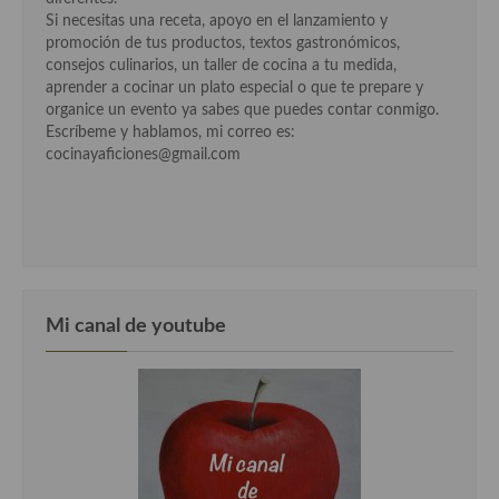
Si necesitas una receta, apoyo en el lanzamiento y
Cocina Murciana
promoción de tus productos, textos gastronómicos,
consejos culinarios, un taller de cocina a tu medida,
Cocina Navarra
aprender a cocinar un plato especial o que te prepare y
organice un evento ya sabes que puedes contar conmigo.
Cocina Riojana
Escríbeme y hablamos, mi correo es:
cocinayaficiones@gmail.com
Cocina Valenciana
Cocina Vasca
Cocina Europea
Cocina Alemana
Mi canal de youtube
Cocina Austriaca
Cocina Belga
Cocina Britanica
Cocina Bulgara