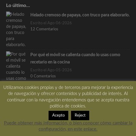
Lo último…
Helado cremoso de papaya, con truco para elaborarlo.
Escrito el Ago-06-2026
12 Comentarios
Por qué el móvil se calienta cuando lo usas como
recetario en la cocina
Escrito el Ago-05-2026
0 Comentarios
Utilizamos cookies propias y de terceros para mejorar la experiencia
de navegación y ofrecer contenidos y publicidad de interés. Al
continuar con la navegación entendemos que se acepta nuestra
política de cookies.
Tzatziki o crema fría de yogur y pepino, receta griega
Escrito el Ago-03-2026
Acepto
Reject
5 Comentarios
Puede obtener más información, o bien conocer cómo cambiar la
configuración, en este enlace.