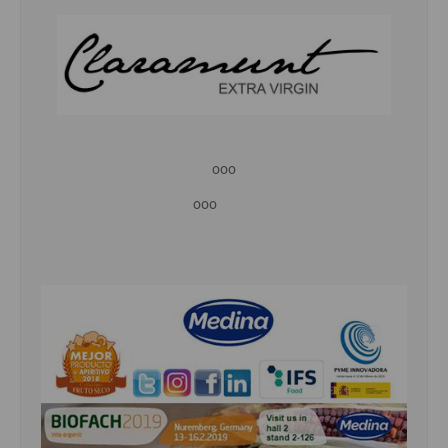
ooo
ooo