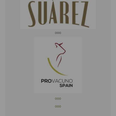
ooo
ooo
ooo