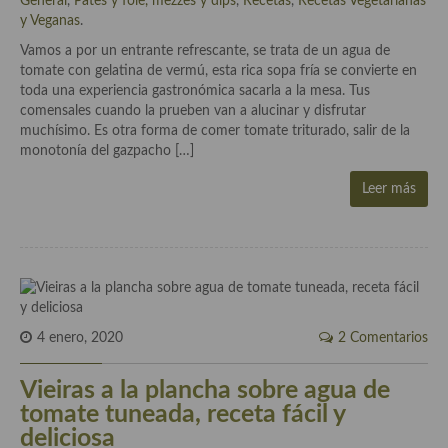
General
,
Pates y foie, mezzes y dips
,
Recetas
,
Recetas Vegetarianas
y Veganas
.
Plato principal
Vamos a por un entrante refrescante, se trata de un agua de
tomate con gelatina de vermú, esta rica sopa fría se convierte en
Aves
toda una experiencia gastronómica sacarla a la mesa. Tus
comensales cuando la prueben van a alucinar y disfrutar
Carne
muchísimo. Es otra forma de comer tomate triturado, salir de la
monotonía del gazpacho […]
Pescado y Marisco
Leer más
Postres y dulces
Postres con frutas
Quesos, recetas
Salazones y encurtidos
4 enero, 2020
2 Comentarios
Recetas Especiales
Vieiras a la plancha sobre agua de
Recetas de Cuaresma
tomate tuneada, receta fácil y
deliciosa
Recetas maridadas con los mejores AOVES