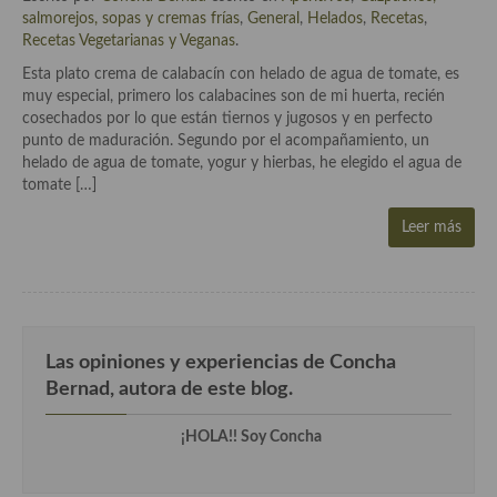
Cocina del Pacifico
salmorejos, sopas y cremas frías
,
General
,
Helados
,
Recetas
,
Recetas Vegetarianas y Veganas
.
Cocina filipina
Esta plato crema de calabacín con helado de agua de tomate, es
muy especial, primero los calabacines son de mi huerta, recién
Cocina de Hawái
cosechados por lo que están tiernos y jugosos y en perfecto
punto de maduración. Segundo por el acompañamiento, un
Cocina de Madagascar
helado de agua de tomate, yogur y hierbas, he elegido el agua de
tomate […]
Cocina Africana
Leer más
Cocina Sudafrinaca
Cocina del Congo
Cocina Sefardí
Las opiniones y experiencias de Concha
Cocina Yoshoku
Bernad, autora de este blog.
Cocina callejera
¡HOLA!! Soy Concha
Cocina fusión
Cocinas de España