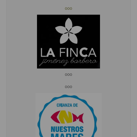
ooo
ooo
ooo