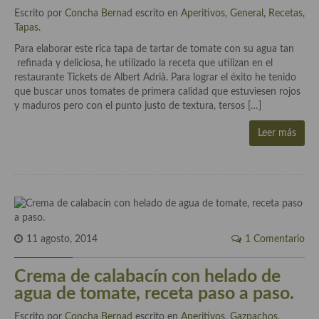
Cocina Azerí (Azerbaiyán)
Escrito por
Concha Bernad
escrito en
Aperitivos
,
General
,
Recetas
,
Tapas
.
Cocina de Egipto
Para elaborar este rica tapa de tartar de tomate con su agua tan
refinada y deliciosa, he utilizado la receta que utilizan en el
Cocina de Tunez
restaurante Tickets de Albert Adrià. Para lograr el éxito he tenido
que buscar unos tomates de primera calidad que estuviesen rojos
Cocina Oriental
y maduros pero con el punto justo de textura, tersos […]
Cocina Tailandesa
Leer más
Cocina Japonesa
Cocina Vietnamita
Cocina camboyana
Cocina Coreana
11 agosto, 2014
1 Comentario
Cocina HIndú
Crema de calabacín con helado de
agua de tomate, receta paso a paso.
Cocina China
Escrito por
Concha Bernad
escrito en
Aperitivos
,
Gazpachos,