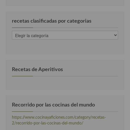
Cocina Luxemburgo
Cocina Polaca
recetas clasificadas por categorias
Cocina portuguesa
recetas
Cocina Rusa
clasificadas
por
Cocina Sueca
categorias
Cocina Suiza
Recetas de Aperitivos
Cocina Turca
Recorrido por las cocinas del mundo
https://www.cocinayaficiones.com/category/recetas-
2/recorrido-por-las-cocinas-del-mundo/