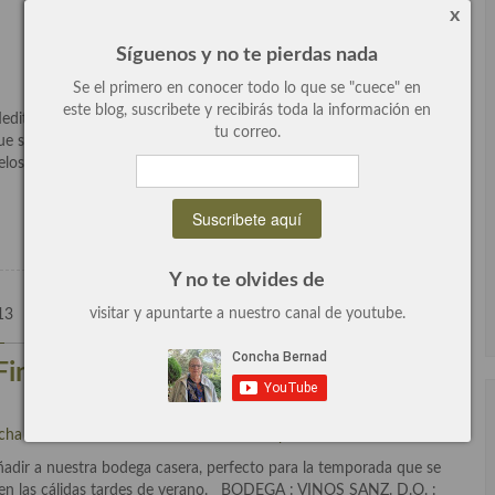
x
Síguenos y no te pierdas nada
Se el primero en conocer todo lo que se "cuece" en
este blog, suscribete y recibirás toda la información en
 Mediterráneo, las vacaciones compartidas con los “guiris”…, son
tu correo.
 se han visto relegadas al cajón de los recuerdos por su
elos. Ahora, estas potentes estampas […]
Leer más
Y no te olvides de
visitar y apuntarte a nuestro canal de youtube.
13
0 Comentarios
Finca la colina» sauvignon blanc
cha Bernad
escrito en
El mundo del vino y las bebidas
,
General
.
ñadir a nuestra bodega casera, perfecto para la temporada que se
l en las cálidas tardes de verano. BODEGA : VINOS SANZ. D.O. :