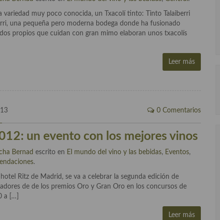
 variedad muy poco conocida, un Txacolí tinto: Tinto Talaiberri
Berri, una pequeña pero moderna bodega donde ha fusionado
edos propios que cuidan con gran mimo elaboran unos txacolís
Leer más
013
0 Comentarios
012: un evento con los mejores vinos
cha Bernad
escrito en
El mundo del vino y las bebidas
,
Eventos
,
endaciones
.
tel Ritz de Madrid, se va a celebrar la segunda edición de
dores de de los premios Oro y Gran Oro en los concursos de
0 a […]
Leer más