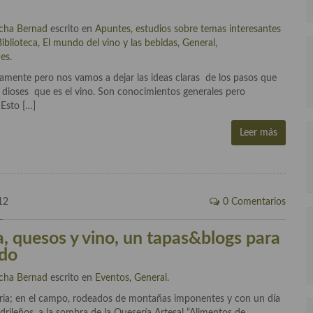
cha Bernad
escrito en
Apuntes, estudios sobre temas interesantes
Biblioteca
,
El mundo del vino y las bebidas
,
General
,
es
.
mente pero nos vamos a dejar las ideas claras de los pasos que
s dioses que es el vino. Son conocimientos generales pero
 Esto […]
Leer más
12
0 Comentarios
, quesos y vino, un tapas&blogs para
rdo
cha Bernad
escrito en
Eventos
,
General
.
ia; en el campo, rodeados de montañas imponentes y con un día
rileños, a la sombra de la Quesería Artesal “Alimentos de