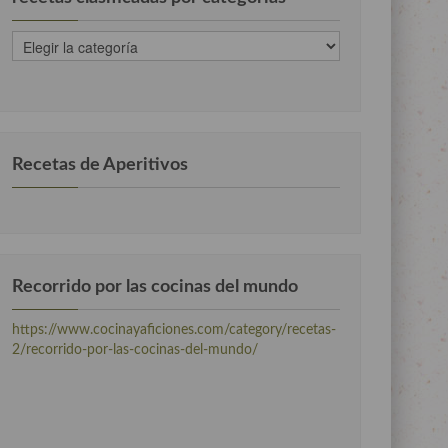
recetas
clasificadas
por
categorias
Recetas de Aperitivos
Recorrido por las cocinas del mundo
https://www.cocinayaficiones.com/category/recetas-
2/recorrido-por-las-cocinas-del-mundo/