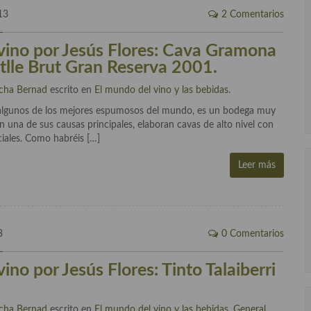
13
2 Comentarios
vino por Jesús Flores: Cava Gramona
atlle Brut Gran Reserva 2001.
cha Bernad
escrito en
El mundo del vino y las bebidas
.
algunos de los mejores espumosos del mundo, es un bodega muy
on una de sus causas principales, elaboran cavas de alto nivel con
iales. Como habréis […]
Leer más
3
0 Comentarios
ino por Jesús Flores: Tinto Talaiberri
cha Bernad
escrito en
El mundo del vino y las bebidas
,
General
.