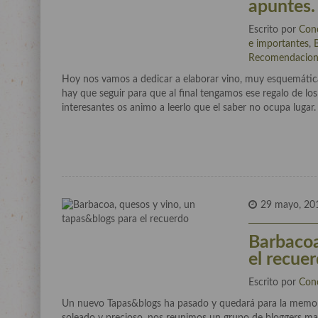
apuntes.
Escrito por
Con
e importantes
,
Recomendacion
Hoy nos vamos a dedicar a elaborar vino, muy esquemática
hay que seguir para que al final tengamos ese regalo de lo
interesantes os animo a leerlo que el saber no ocupa lugar.
29 mayo, 20
Barbacoa
el recue
Escrito por
Con
Un nuevo Tapas&blogs ha pasado y quedará para la memor
soleado y precioso, nos reunimos un grupo de bloggers mad