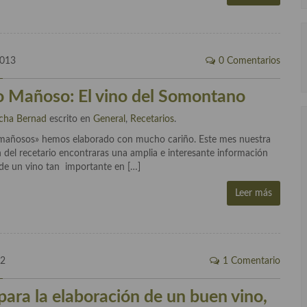
2013
0 Comentarios
o Mañoso: El vino del Somontano
cha Bernad
escrito en
General
,
Recetarios
.
 «mañosos» hemos elaborado con mucho cariño. Este mes nuestra
n del recetario encontraras una amplia e interesante información
de un vino tan importante en […]
Leer más
12
1 Comentario
para la elaboración de un buen vino,