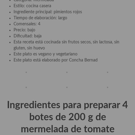
Categoría: mermelada
demás
Estilo: cocina casera
Ingrediente principal: pimientos rojos
Entrantes y primeros platos
Tiempo de elaboración: largo
Comensales: 4
Ensaladas
Precio: bajo
Dificultad: baja
Entrantes
Esta receta está cocinada sin frutos secos, sin lactosa, sin
gluten, sin huevo
Gazpachos, salmorejos, sopas y cremas frías
Este plato es vegano y vegetariano
Este plato está elaborado por Concha Bernad
Quínoa
Pasta
Arroces Y fideuás
Legumbres y cereales
Ingredientes para preparar 4
Cuscús
botes de 200 g de
Huevos
mermelada de tomate
Masas elaboradas con harina, pizzas, quiches y demás