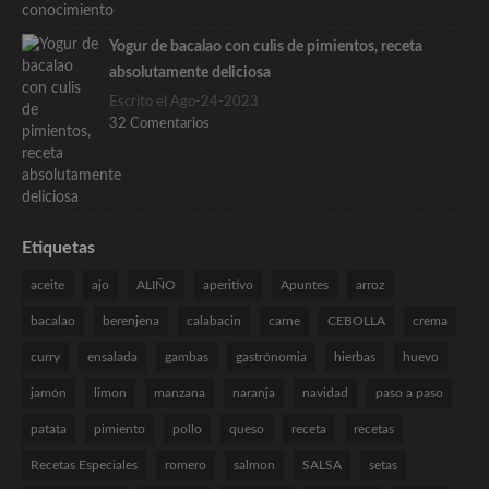
Yogur de bacalao con culis de pimientos, receta
absolutamente deliciosa
Escrito el Ago-24-2023
32 Comentarios
Etiquetas
aceite
ajo
ALIÑO
aperitivo
Apuntes
arroz
bacalao
berenjena
calabacin
carne
CEBOLLA
crema
curry
ensalada
gambas
gastrónomia
hierbas
huevo
jamón
limon
manzana
naranja
navidad
paso a paso
patata
pimiento
pollo
queso
receta
recetas
Recetas Especiales
romero
salmon
SALSA
setas