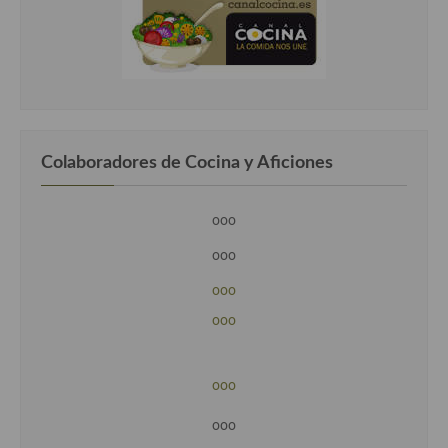
Colaboradores de Cocina y Aficiones
ooo
ooo
ooo
ooo
ooo
ooo