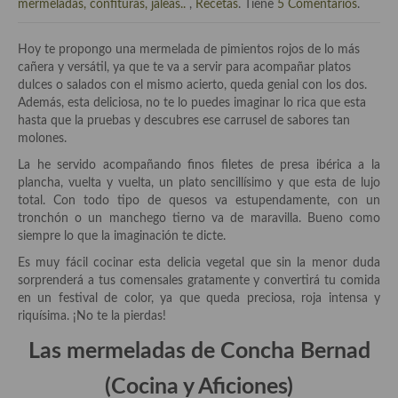
Historia de la gastronomía, platos celebres, cocineros, críticos,
mermeladas, confituras, jaleas..
,
Recetas
. Tiene
5 Comentarios
.
historias culinarias y otras cosas
Hoy te propongo una mermelada de pimientos rojos de lo más
Origen y evolución de la comida
cañera y versátil, ya que te va a servir para acompañar platos
dulces o salados con el mismo acierto, queda genial con los dos.
Protocolo y buenas maneras.
Además, esta deliciosa, no te lo puedes imaginar lo rica que esta
hasta que la pruebas y descubres ese carrusel de sabores tan
Ocio – restaurantes, bares, tabernas
molones.
Viajes eno-gastro-turísticos
La he servido acompañando finos filetes de presa ibérica a la
plancha, vuelta y vuelta, un plato sencillísimo y que esta de lujo
En El Candelero
total. Con todo tipo de quesos va estupendamente, con un
tronchón o un manchego tierno va de maravilla. Bueno como
Las opiniones de la «Cocinera»
siempre lo que la imaginación te dicte.
Es muy fácil cocinar esta delicia vegetal que sin la menor duda
Prensa
sorprenderá a tus comensales gratamente y convertirá tu comida
en un festival de color, ya que queda preciosa, roja intensa y
Recetas
riquísima. ¡No te la pierdas!
Acompañamientos
Las mermeladas de Concha Bernad
Airfryer recetas
(Cocina y Aficiones)