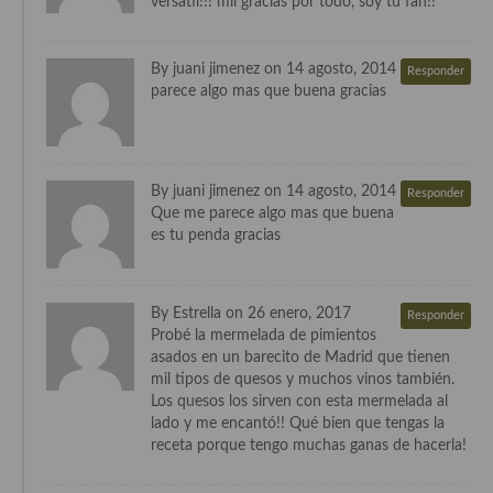
versátil!!! mil gracias por todo, soy tu fan!!
Cocina Andaluza
By juani jimenez on 14 agosto, 2014
Responder
Cocina Aragonesa
parece algo mas que buena gracias
Cocina Asturiana
Cocina Balear
By juani jimenez on 14 agosto, 2014
Responder
Que me parece algo mas que buena
Cocina Canaria
es tu penda gracias
Cocina Castellana
Cocina Castilla – La Mancha
By Estrella on 26 enero, 2017
Responder
Probé la mermelada de pimientos
Cocina Catalana
asados en un barecito de Madrid que tienen
mil tipos de quesos y muchos vinos también.
Cocina Extremeña
Los quesos los sirven con esta mermelada al
lado y me encantó!! Qué bien que tengas la
Cocina Gallega
receta porque tengo muchas ganas de hacerla!
Cocina Madrileña