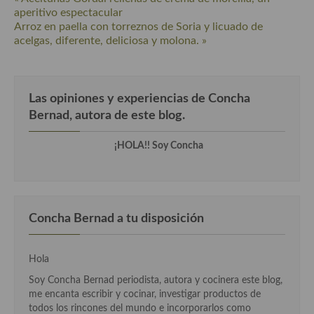
aperitivo espectacular
Cocina Danesa
Arroz en paella con torreznos de Soria y licuado de
acelgas, diferente, deliciosa y molona. »
Cocina de la Republica Checa
Cocina de Polonia
Las opiniones y experiencias de Concha
Cocina de Ucrania
Bernad, autora de este blog.
Cocina Eslovena
¡HOLA!! Soy Concha
Cocina Francesa
Cocina Griega
Cocina Holandesa
Concha Bernad a tu disposición
Cocina Hungara
Hola
Cocina Irlanda
Soy Concha Bernad periodista, autora y cocinera este blog,
me encanta escribir y cocinar, investigar productos de
Cocina Italiana
todos los rincones del mundo e incorporarlos como