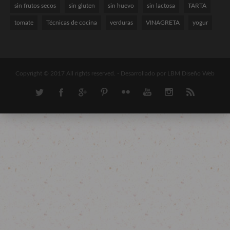
sin frutos secos
sin gluten
sin huevo
sin lactosa
TARTA
tomate
Técnicas de cocina
verduras
VINAGRETA
yogur
Copyright © 2017 All rights reserved. -
Desarrollado por LBM Diseño Web