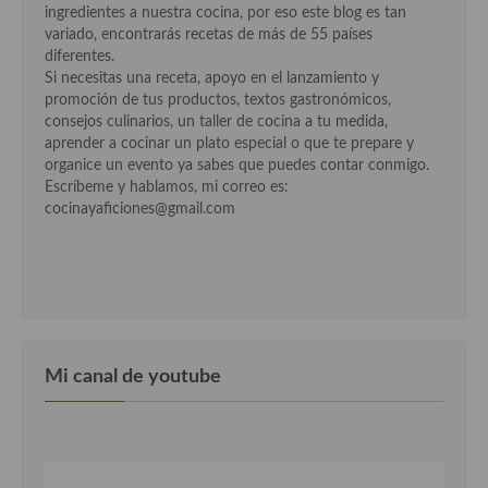
ingredientes a nuestra cocina, por eso este blog es tan
Cocina Luxemburgo
variado, encontrarás recetas de más de 55 países
diferentes.
Cocina Polaca
Si necesitas una receta, apoyo en el lanzamiento y
promoción de tus productos, textos gastronómicos,
Cocina portuguesa
consejos culinarios, un taller de cocina a tu medida,
aprender a cocinar un plato especial o que te prepare y
Cocina Rusa
organice un evento ya sabes que puedes contar conmigo.
Escríbeme y hablamos, mi correo es:
Cocina Sueca
cocinayaficiones@gmail.com
Cocina Suiza
Cocina Turca
Mi canal de youtube