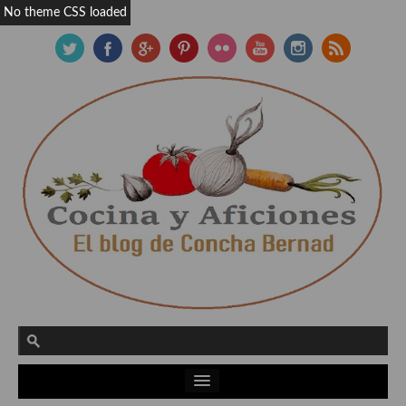
No theme CSS loaded