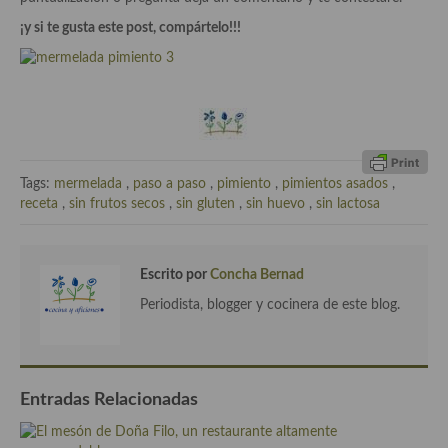
Cocina Azerí (Azerbaiyán)
¡y si te gusta este post, compártelo!!!
Cocina de Egipto
Cocina de Tunez
Cocina Oriental
Cocina Tailandesa
Tags:
mermelada
,
paso a paso
,
pimiento
,
pimientos asados
,
receta
,
sin frutos secos
,
sin gluten
,
sin huevo
,
sin lactosa
Cocina Japonesa
Cocina Vietnamita
Escrito por
Concha Bernad
Cocina camboyana
Periodista, blogger y cocinera de este blog.
Cocina Coreana
Cocina HIndú
Entradas Relacionadas
Cocina China