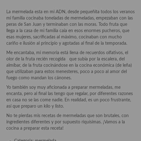
Aderezos, salsas, vinagretas, especias, hierbas aromáticas o
aditivos
La mermelada esta en mi ADN, desde pequeñita todos los veranos
mi familia cocinaba toneladas de mermeladas, empezaban con las
Especias, mezclas de especias
peras de San Juan y terminaban con las moras. Todo fruta que
llega a la casa de mi familia caía en esos enormes pucheros, que
Hierbas aromáticas
esas mujeres, sacrificadas al máximo, cocinaban con mucho
cariño e ilusión al principio y agotadas al final de la temporada.
Aceites
Me encantaba, mi memoria está llena de recuerdos olfativos, el
olor de la fruta recién recogida que subía por la escalera, del
Mojos y pastas
almíbar, de la fruta cocinándose en la cocina económica (de leña)
que utilizaban para estos menesteres, poco a poco al amor del
Sales y polvos
fuego como mandan los cánones.
Salsas y mojos
Yo también soy muy aficionada a preparar mermeladas, me
encanta, pero al final las tengo que regalar, por diferentes razones
Adobos
en casa no se las come nadie. En realidad, es un poco frustrante,
así que preparo un kilo y listo.
Aperitivos
No te pierdas mis recetas de mermeladas que son brutales, con
ingredientes diferentes y por supuesto riquísimas. ¡Vamos a la
Bebidas
cocina a preparar esta receta!
Bocadillos, hamburguesas, sándwich, emparedados, tostas y