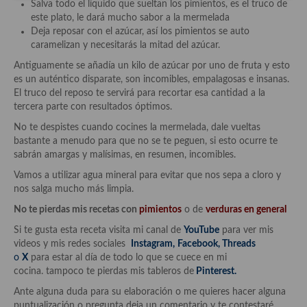
Salva todo el líquido que sueltan los pimientos, es el truco de
Cocina de Guatemala
este plato, le dará mucho sabor a la mermelada
Deja reposar con el azúcar, así los pimientos se auto
Cocina de Nicaragua
caramelizan y necesitarás la mitad del azúcar.
Antiguamente se añadía un kilo de azúcar por uno de fruta y esto
Cocina Ecuatoriana
es un auténtico disparate, son incomibles, empalagosas e insanas.
El truco del reposo te servirá para recortar esa cantidad a la
Cocina Jamaicana
tercera parte con resultados óptimos.
Cocina Mexicana
No te despistes cuando cocines la mermelada, dale vueltas
bastante a menudo para que no se te peguen, si esto ocurre te
Cocina peruana
sabrán amargas y malísimas, en resumen, incomibles.
Vamos a utilizar agua mineral para evitar que nos sepa a cloro y
Cocina de Oriente Medio
nos salga mucho más limpia.
Cocina israelí
No te pierdas mis recetas con
pimientos
o de
verduras en general
Si te gusta esta receta visita mi canal de
YouTube
para ver mis
Cocina libanesa
videos y mis redes sociales
Instagram
,
Facebook
,
Threads
o
X
para estar al día de todo lo que se cuece en mi
Cocina Armenia
cocina. tampoco te pierdas mis tableros de
Pinterest.
Cocina Siria
Ante alguna duda para su elaboración o me quieres hacer alguna
puntualización o pregunta deja un comentario y te contestaré.