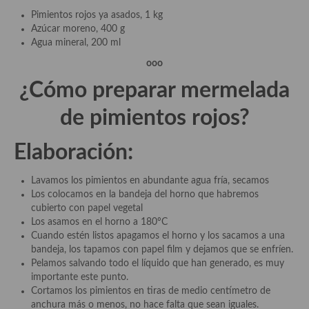
Pimientos rojos ya asados, 1 kg
Plato principal
Azúcar moreno, 400 g
Agua mineral, 200 ml
Aves
ooo
Carne
¿Cómo preparar
mermelada
Pescado y Marisco
de pimientos rojos
?
Postres y dulces
Elaboración:
Postres con frutas
Lavamos los pimientos en abundante agua fría, secamos
Quesos, recetas
Los colocamos en la bandeja del horno que habremos
cubierto con papel vegetal
Salazones y encurtidos
Los asamos en el horno a 180ºC
Cuando estén listos apagamos el horno y los sacamos a una
Recetas Especiales
bandeja, los tapamos con papel film y dejamos que se enfríen.
Pelamos salvando todo el líquido que han generado, es muy
Recetas de Cuaresma
importante este punto.
Cortamos los pimientos en tiras de medio centímetro de
Recetas maridadas con los mejores AOVES
anchura más o menos, no hace falta que sean iguales.