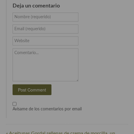
Deja un comentario
Cocina Murciana
Nombre (requerido)
Cocina Navarra
Email (requerido)
Cocina Riojana
Website
Cocina Valenciana
Comentario...
Cocina Vasca
Cocina Europea
Cocina Alemana
Cocina Austriaca
Cocina Belga
Avísame de los comentarios por email
Cocina Britanica
Cocina Bulgara
« Aceitunas Gordal rellenas de crema de morcilla, un