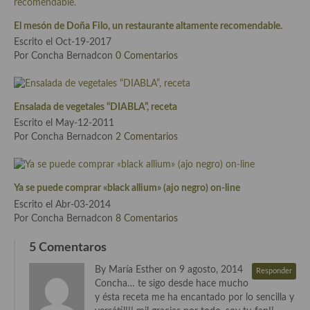
Cocina del Pacifico
El mesón de Doña Filo, un restaurante altamente recomendable.
Cocina filipina
Escrito el Oct-19-2017
Por Concha Bernadcon
0 Comentarios
Cocina de Hawái
Cocina de Madagascar
Ensalada de vegetales “DIABLA”, receta
Cocina Africana
Escrito el May-12-2011
Por Concha Bernadcon
2 Comentarios
Cocina Sudafrinaca
Cocina del Congo
Ya se puede comprar «black allium» (ajo negro) on-line
Cocina Sefardí
Escrito el Abr-03-2014
Por Concha Bernadcon
8 Comentarios
Cocina Yoshoku
5 Comentaros
Cocina callejera
By María Esther on 9 agosto, 2014
Responder
Cocina fusión
Concha… te sigo desde hace mucho
y ésta receta me ha encantado por lo sencilla y
Cocinas de España