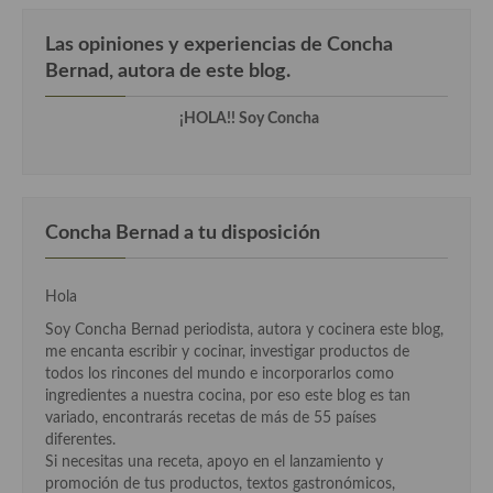
Cocina Danesa
Las opiniones y experiencias de Concha
Bernad, autora de este blog.
Cocina de la Republica Checa
Cocina de Polonia
¡HOLA!! Soy Concha
Cocina de Ucrania
Cocina Eslovena
Concha Bernad a tu disposición
Cocina Francesa
Cocina Griega
Hola
Soy Concha Bernad periodista, autora y cocinera este blog,
Cocina Holandesa
me encanta escribir y cocinar, investigar productos de
todos los rincones del mundo e incorporarlos como
Cocina Hungara
ingredientes a nuestra cocina, por eso este blog es tan
variado, encontrarás recetas de más de 55 países
Cocina Irlanda
diferentes.
Si necesitas una receta, apoyo en el lanzamiento y
Cocina Italiana
promoción de tus productos, textos gastronómicos,