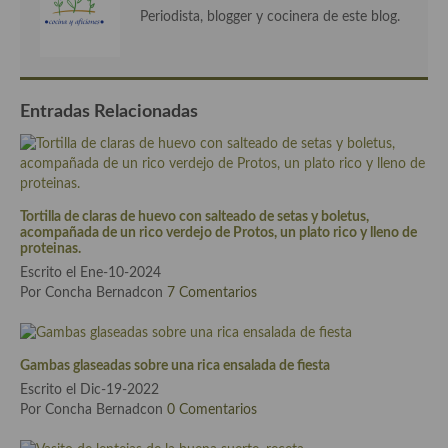
Cocina del Pacifico
Periodista, blogger y cocinera de este blog.
Cocina filipina
Cocina de Hawái
Entradas Relacionadas
Cocina de Madagascar
Cocina Africana
Cocina Sudafrinaca
Tortilla de claras de huevo con salteado de setas y boletus,
acompañada de un rico verdejo de Protos, un plato rico y lleno de
Cocina del Congo
proteinas.
Escrito el Ene-10-2024
Cocina Sefardí
Por Concha Bernadcon
7 Comentarios
Cocina Yoshoku
Gambas glaseadas sobre una rica ensalada de fiesta
Cocina callejera
Escrito el Dic-19-2022
Cocina fusión
Por Concha Bernadcon
0 Comentarios
Cocinas de España