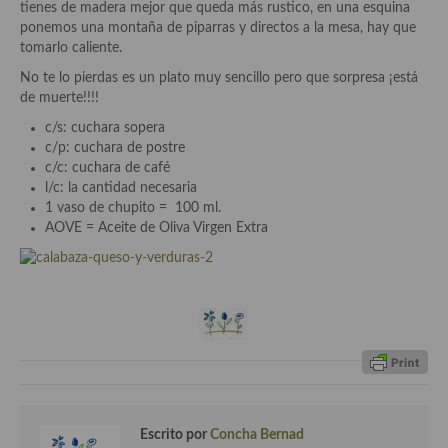
tienes de madera mejor que queda más rustico, en una esquina
Cocina Azerí (Azerbaiyán)
ponemos una montaña de piparras y directos a la mesa, hay que
tomarlo caliente.
Cocina de Egipto
No te lo pierdas es un plato muy sencillo pero que sorpresa ¡está
Cocina de Tunez
de muerte!!!!
c/s: cuchara sopera
Cocina Oriental
c/p: cuchara de postre
c/c: cuchara de café
Cocina Tailandesa
l/c: la cantidad necesaria
1 vaso de chupito = 100 ml.
Cocina Japonesa
AOVE = Aceite de Oliva Virgen Extra
Cocina Vietnamita
Cocina camboyana
Cocina Coreana
Cocina HIndú
Cocina China
Escrito por
Concha Bernad