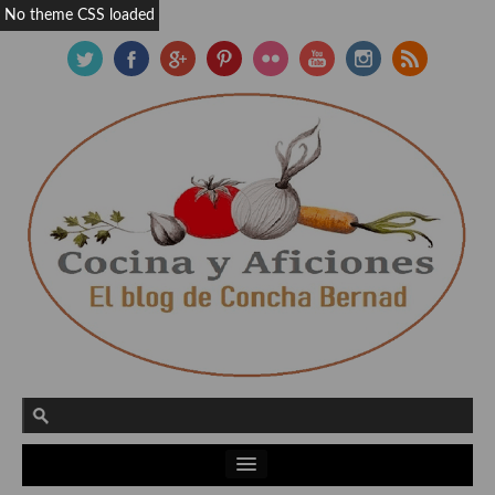
No theme CSS loaded