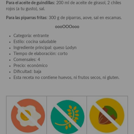
demás
Para el aceite de guindillas:
200 ml de aceite de girasol, 2 chiles
rojos (a tu gusto), sal.
Entrantes y primeros platos
Para las piparras fritas
: 300 g de piparras, aove, sal en escamas.
Ensaladas
oooOOOooo
Categoría: entrante
Entrantes
Estilo: cocina saludable
Ingrediente principal: queso Lodyn
Gazpachos, salmorejos, sopas y cremas frías
Tiempo de elaboración: corto
Comensales: 4
Quínoa
Precio: económico
Dificultad: baja
Pasta
Esta receta no contiene huevos, ni frutos secos, ni gluten.
Arroces Y fideuás
Legumbres y cereales
Cuscús
Huevos
Masas elaboradas con harina, pizzas, quiches y demás