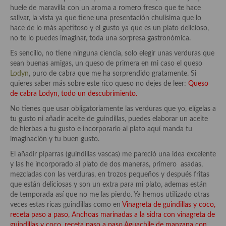
Historia de la gastronomía, platos celebres, cocineros, críticos,
huele de maravilla con un aroma a romero fresco que te hace
historias culinarias y otras cosas
salivar, la vista ya que tiene una presentación chulísima que lo
hace de lo más apetitoso y el gusto ya que es un plato delicioso,
Origen y evolución de la comida
no te lo puedes imaginar, toda una sorpresa gastronómica.
Protocolo y buenas maneras.
Es sencillo, no tiene ninguna ciencia, solo elegir unas verduras que
sean buenas amigas, un queso de primera en mi caso el queso
Ocio – restaurantes, bares, tabernas
Lodyn
, puro de cabra que me ha sorprendido gratamente. Si
quieres saber más sobre este rico queso no dejes de leer:
Queso
Viajes eno-gastro-turísticos
de cabra Lodyn, todo un descubrimiento.
No tienes que usar obligatoriamente las verduras que yo, elígelas a
En El Candelero
tu gusto ni añadir aceite de guindillas, puedes elaborar un aceite
de hierbas a tu gusto e incorporarlo al plato aquí manda tu
Las opiniones de la «Cocinera»
imaginación y tu buen gusto.
Prensa
El añadir piparras (guindillas vascas) me pareció una idea excelente
y las he incorporado al plato de dos maneras, primero asadas,
Recetas
mezcladas con las verduras, en trozos pequeños y después fritas
que están deliciosas y son un extra para mi plato, ademas están
Acompañamientos
de temporada así que no me las pierdo. Ya hemos utilizado otras
veces estas ricas guindillas como en
Vinagreta de guindillas y coco,
Airfryer recetas
receta paso a paso
,
Anchoas marinadas a la sidra con vinagreta de
guindillas y coco, receta paso a paso
,
Aguachile de manzana con