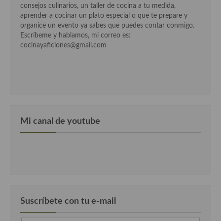
consejos culinarios, un taller de cocina a tu medida,
Cocina Luxemburgo
aprender a cocinar un plato especial o que te prepare y
organice un evento ya sabes que puedes contar conmigo.
Cocina Polaca
Escríbeme y hablamos, mi correo es:
cocinayaficiones@gmail.com
Cocina portuguesa
Cocina Rusa
Cocina Sueca
Cocina Suiza
Mi canal de youtube
Cocina Turca
Suscríbete con tu e-mail