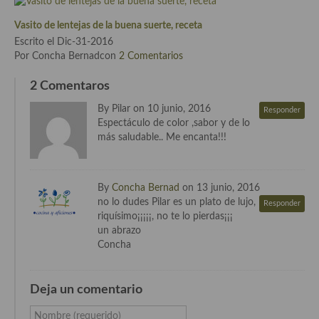
Vasito de lentejas de la buena suerte, receta
Cocina Andaluza
Escrito el Dic-31-2016
Cocina Aragonesa
Por Concha Bernadcon
2 Comentarios
Cocina Asturiana
2 Comentaros
By Pilar on 10 junio, 2016
Responder
Cocina Balear
Espectáculo de color ,sabor y de lo
más saludable.. Me encanta!!!
Cocina Canaria
Cocina Castellana
By
Concha Bernad
on 13 junio, 2016
Cocina Castilla – La Mancha
no lo dudes Pilar es un plato de lujo,
Responder
riquísimo¡¡¡¡¡, no te lo pierdas¡¡¡
Cocina Catalana
un abrazo
Concha
Cocina Extremeña
Cocina Gallega
Deja un comentario
Cocina Madrileña
Nombre (requerido)