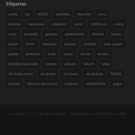
Etiquetas
aceite
ajo
ALIÑO
aperitivo
Apuntes
arroz
bacalao
berenjena
calabacin
carne
CEBOLLA
crema
curry
ensalada
gambas
gastrónomia
hierbas
huevo
jamón
limon
manzana
naranja
navidad
paso a paso
patata
pimiento
pollo
queso
receta
recetas
Recetas Especiales
romero
salmon
SALSA
setas
sin frutos secos
sin gluten
sin huevo
sin lactosa
TARTA
tomate
Técnicas de cocina
verduras
VINAGRETA
yogur
Copyright © 2017 All rights reserved. -
Desarrollado por LBM Diseño Web