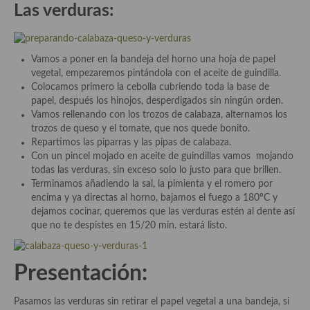
Las verduras:
Cocina de Guatemala
Cocina de Nicaragua
Vamos a poner en la bandeja del horno una hoja de papel
Cocina Ecuatoriana
vegetal, empezaremos pintándola con el aceite de guindilla.
Colocamos primero la cebolla cubriendo toda la base de
Cocina Jamaicana
papel, después los hinojos, desperdigados sin ningún orden.
Vamos rellenando con los trozos de calabaza, alternamos los
Cocina Mexicana
trozos de queso y el tomate, que nos quede bonito.
Repartimos las piparras y las pipas de calabaza.
Cocina peruana
Con un pincel mojado en aceite de guindillas vamos mojando
todas las verduras, sin exceso solo lo justo para que brillen.
Cocina de Oriente Medio
Terminamos añadiendo la sal, la pimienta y el romero por
encima y ya directas al horno, bajamos el fuego a 180ºC y
Cocina israelí
dejamos cocinar, queremos que las verduras estén al dente así
que no te despistes en 15/20 min. estará listo.
Cocina libanesa
Cocina Armenia
Presentación:
Cocina Siria
Pasamos las verduras sin retirar el papel vegetal a una bandeja, si