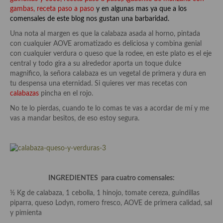
Aderezos, salsas, vinagretas, especias, hierbas aromáticas o
gambas, receta paso a paso
y en algunas mas ya que a los
aditivos
comensales de este blog nos gustan una barbaridad.
Una nota al margen es que la calabaza asada al horno, pintada
Especias, mezclas de especias
con cualquier AOVE aromatizado es deliciosa y combina genial
con cualquier verdura o queso que la rodee, en este plato es el eje
Hierbas aromáticas
central y todo gira a su alrededor aporta un toque dulce
magnifico, la señora calabaza es un vegetal de primera y dura en
Aceites
tu despensa una eternidad. Si quieres ver mas recetas con
calabazas
pincha en el rojo.
Mojos y pastas
No te lo pierdas, cuando te lo comas te vas a acordar de mí y me
Sales y polvos
vas a mandar besitos, de eso estoy segura.
Salsas y mojos
Adobos
Aperitivos
INGREDIENTES para cuatro comensales:
½ Kg de calabaza, 1 cebolla, 1 hinojo, tomate cereza, guindillas
Bebidas
piparra, queso Lodyn, romero fresco, AOVE de primera calidad, sal
y pimienta
Bocadillos, hamburguesas, sándwich, emparedados, tostas y