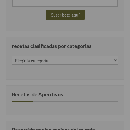
recetas clasificadas por categorias
recetas
clasificadas
por
categorias
Recetas de Aperitivos