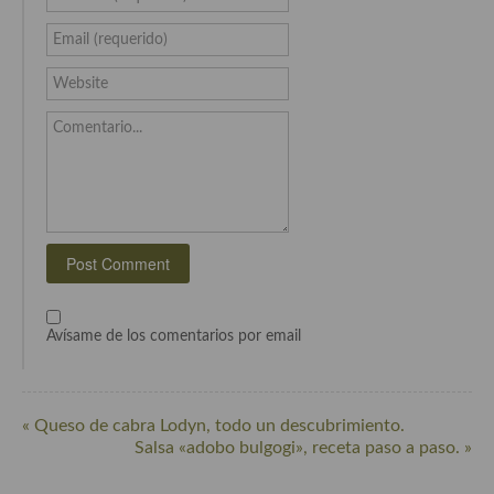
Cocina Murciana
Email (requerido)
Cocina Navarra
Website
Cocina Riojana
Comentario...
Cocina Valenciana
Cocina Vasca
Cocina Europea
Cocina Alemana
Avísame de los comentarios por email
Cocina Austriaca
Cocina Belga
« Queso de cabra Lodyn, todo un descubrimiento.
Cocina Britanica
Salsa «adobo bulgogi», receta paso a paso. »
Cocina Bulgara