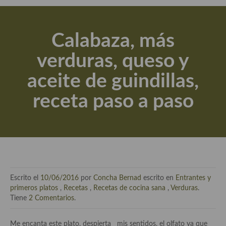
Actualidad y recomendaciones
Libros de cocina, repostería, gastronomía y más
Calabaza, más
Apuntes, estudios sobre temas interesantes e importantes
verduras, queso y
Aceite de Oliva Virgen Extra (AOVE)
aceite de guindillas,
Recetas maridadas con los mejores AOVES
receta paso a paso
Flores en la cocina recetas
Técnicas de emplatado
El mundo del vino y las bebidas
Tiendas especiales
Escrito el
10/06/2016
por
Concha Bernad
escrito en
Entrantes y
En la mesa: menaje, vajilla, técnicas de emplatado, decoración
primeros platos
,
Recetas
,
Recetas de cocina sana
,
Verduras
.
Tiene
2 Comentarios
.
Especias, hierbas, condimentos, espesantes y aditivos
Me encanta este plato, despierta mis sentidos, el olfato ya que