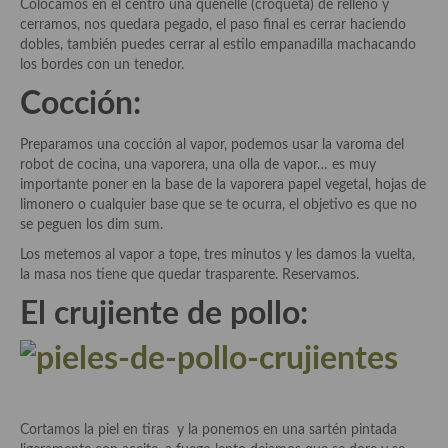
Colocamos en el centro una quenelle (croqueta) de relleno y
cerramos, nos quedara pegado, el paso final es cerrar haciendo
Cocina Murciana
dobles, también puedes cerrar al estilo empanadilla machacando
los bordes con un tenedor.
Cocina Navarra
Cocción:
Cocina Riojana
Preparamos una cocción al vapor, podemos usar la varoma del
Cocina Valenciana
robot de cocina, una vaporera, una olla de vapor… es muy
importante poner en la base de la vaporera papel vegetal, hojas de
Cocina Vasca
limonero o cualquier base que se te ocurra, el objetivo es que no
se peguen los dim sum.
Cocina Europea
Los metemos al vapor a tope, tres minutos y les damos la vuelta,
Cocina Alemana
la masa nos tiene que quedar trasparente. Reservamos.
El crujiente de pollo:
Cocina Austriaca
Cocina Belga
Cocina Britanica
Cortamos la piel en tiras y la ponemos en una sartén pintada
Cocina Bulgara