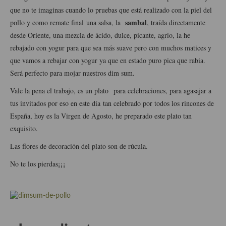
Aderezos, salsas, vinagretas, especias, hierbas aromáticas o
que no te imaginas cuando lo pruebas que está realizado con la piel del
aditivos
sambal
pollo y como remate final
una salsa, la
, traída directamente
desde Oriente, una mezcla de ácido, dulce, picante, agrio, la he
Especias, mezclas de especias
rebajado con yogur para que sea más suave pero con muchos matices y
Hierbas aromáticas
que vamos a rebajar con yogur ya que en estado puro pica que rabia.
Será perfecto para mojar nuestros dim sum.
Aceites
Vale la pena el trabajo, es un plato para celebraciones, para agasajar a
Mojos y pastas
tus invitados por eso en este día
tan celebrado por todos los rincones de
España, hoy es la Virgen de Agosto, he preparado este plato tan
Sales y polvos
exquisito.
Salsas y mojos
Las flores de decoración del plato son de rúcula.
Adobos
No te los pierdas¡¡¡
Aperitivos
Bebidas
Bocadillos, hamburguesas, sándwich, emparedados, tostas y