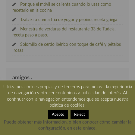
Por qué el móvil se calienta cuando lo usas como
recetario en la cocina
Tzatziki o crema fría de yogur y pepino, receta griega
Menestra de verduras del restaurante 33 de Tudela,
receta paso a paso.
Solomillo de cerdo ibérico con toque de café y pétalos
rosas
amigos .
Utilizamos cookies propias y de terceros para mejorar la experiencia
A el rincón de cocinar
de navegación y ofrecer contenidos y publicidad de interés. Al
continuar con la navegación entendemos que se acepta nuestra
Acivecheria
política de cookies.
AdoroCocinar
Acepto
Reject
Chef Manolito
Puede obtener más información, o bien conocer cómo cambiar la
configuración, en este enlace.
cocineros de verdad