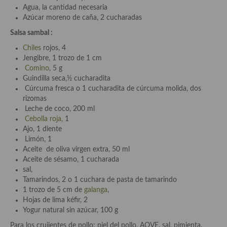
Agua, la cantidad necesaria
Azúcar moreno de caña, 2 cucharadas
Plato principal
Salsa sambal :
Aves
Chiles
rojos, 4
Jengibre, 1 trozo de 1 cm
Carne
Comino
, 5 g
Guindilla seca,½ cucharadita
Pescado y Marisco
Cúrcuma fresca o 1 cucharadita de cúrcuma molida, dos
rizomas
Postres y dulces
Leche de coco, 200 ml
Cebolla roja,
1
Postres con frutas
Ajo, 1 diente
Limón, 1
Quesos, recetas
Aceite de oliva virgen extra, 50 ml
Aceite de sésamo, 1 cucharada
Salazones y encurtidos
sal,
Tamarindos, 2 o 1 cuchara de pasta de tamarindo
Recetas Especiales
1 trozo de 5 cm de
galanga
,
Hojas de lima kéfir, 2
Recetas de Cuaresma
Yogur natural sin azúcar, 100 g
Recetas maridadas con los mejores AOVES
Para los crujientes de pollo: piel del pollo, AOVE, sal, pimienta.