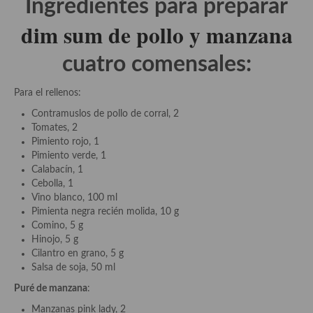
Ingredientes para preparar
demás
dim sum de pollo y manzana
Entrantes y primeros platos
cuatro comensales:
Ensaladas
Entrantes
Para el rellenos:
Contramuslos de pollo de corral, 2
Gazpachos, salmorejos, sopas y cremas frías
Tomates, 2
Pimiento rojo, 1
Quínoa
Pimiento verde, 1
Calabacín, 1
Pasta
Cebolla, 1
Vino blanco, 100 ml
Arroces Y fideuás
Pimienta negra recién molida, 10 g
Comino, 5 g
Legumbres y cereales
Hinojo, 5 g
Cilantro en grano, 5 g
Cuscús
Salsa de soja, 50 ml
Huevos
Puré de manzana
:
Manzanas pink lady, 2
Masas elaboradas con harina, pizzas, quiches y demás