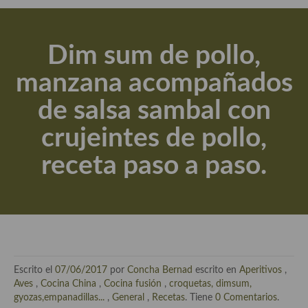
Actualidad y recomendaciones
Libros de cocina, repostería, gastronomía y más
Dim sum de pollo,
Apuntes, estudios sobre temas interesantes e importantes
manzana acompañados
Aceite de Oliva Virgen Extra (AOVE)
de salsa sambal con
Recetas maridadas con los mejores AOVES
crujeintes de pollo,
Flores en la cocina recetas
receta paso a paso.
Técnicas de emplatado
El mundo del vino y las bebidas
Tiendas especiales
En la mesa: menaje, vajilla, técnicas de emplatado, decoración
Escrito el
07/06/2017
por
Concha Bernad
escrito en
Aperitivos
,
Especias, hierbas, condimentos, espesantes y aditivos
Aves
,
Cocina China
,
Cocina fusión
,
croquetas, dimsum,
gyozas,empanadillas...
,
General
,
Recetas
. Tiene
0 Comentarios
.