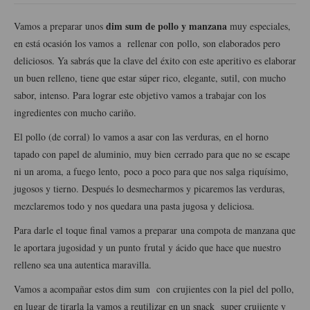
Historia de la gastronomía, platos celebres, cocineros, críticos,
historias culinarias y otras cosas
dim sum de pollo y manzana
Vamos a preparar unos
muy especiales,
en está ocasión los vamos
a rellenar con pollo, son elaborados pero
Origen y evolución de la comida
deliciosos. Ya sabrás que la clave del éxito con este aperitivo es elaborar
Protocolo y buenas maneras.
un buen relleno, tiene que estar súper rico, elegante, sutil, con mucho
sabor, intenso. Para lograr este objetivo vamos a trabajar con los
Ocio – restaurantes, bares, tabernas
ingredientes con mucho cariño.
Viajes eno-gastro-turísticos
El pollo (de corral) lo vamos a asar con las verduras, en el horno
tapado con papel de aluminio, muy bien cerrado para que no se escape
En El Candelero
ni un aroma, a fuego lento,
poco a poco para que nos salga
riquísimo,
Las opiniones de la «Cocinera»
jugosos y tierno. Después lo desmecharmos y picaremos las verduras,
mezclaremos todo y nos quedara una pasta jugosa y deliciosa.
Prensa
Para darle el toque final vamos a preparar una compota de manzana que
Recetas
le aportara jugosidad y un punto frutal y ácido que hace que nuestro
relleno sea una autentica maravilla.
Acompañamientos
Vamos a acompañar estos dim sum con crujientes con la piel del pollo,
Airfryer recetas
en lugar de tirarla la vamos a reutilizar en un snack super crujiente y