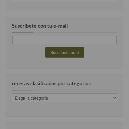
Suscríbete con tu e-mail
recetas clasificadas por categorias
recetas
clasificadas
por
categorias