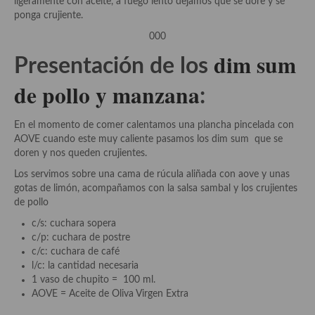
ligeramente con aceite, a fuego lento dejamos que se dore y se
ponga crujiente.
Cocina Danesa
000
Cocina de la Republica Checa
dim sum
Presentación de los
Cocina de Polonia
de pollo y manzana
:
Cocina de Ucrania
En el momento de comer calentamos una plancha pincelada con
Cocina Eslovena
AOVE cuando este muy caliente pasamos los dim sum que se
doren y nos queden crujientes.
Cocina Francesa
Los servimos sobre una cama de rúcula aliñada con aove y unas
Cocina Griega
gotas de limón, acompañamos con la salsa sambal y los crujientes
de pollo
Cocina Holandesa
c/s: cuchara sopera
c/p: cuchara de postre
Cocina Hungara
c/c: cuchara de café
l/c: la cantidad necesaria
Cocina Irlanda
1 vaso de chupito = 100 ml.
AOVE = Aceite de Oliva Virgen Extra
Cocina Italiana