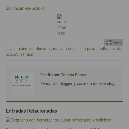
Cocina Luxemburgo
Cocina Polaca
Cocina portuguesa
Cocina Rusa
Tags:
crujientes
,
dimsum
,
manzanan
,
paso a paso
,
pollo
,
receta
,
Cocina Sueca
SALSA
,
sambal
Cocina Suiza
Cocina Turca
Escrito por
Concha Bernad
Periodista, blogger y cocinera de este blog.
Entradas Relacionadas