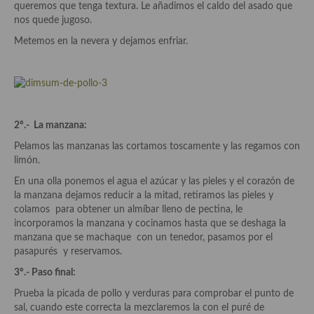
Cocina del Pacifico
queremos que tenga textura. Le añadimos el caldo del asado que
nos quede jugoso.
Cocina filipina
Metemos en la nevera y dejamos enfriar.
Cocina de Hawái
Cocina de Madagascar
Cocina Africana
2º.- La manzana:
Cocina Sudafrinaca
Pelamos las manzanas las cortamos toscamente y las regamos con
limón.
Cocina del Congo
En una olla ponemos el agua el azúcar y las pieles y el corazón de
la manzana dejamos reducir a la mitad, retiramos las pieles y
Cocina Sefardí
colamos para obtener un almíbar lleno de pectina, le
incorporamos la manzana y cocinamos hasta que se deshaga la
Cocina Yoshoku
manzana que se machaque con un tenedor, pasamos por el
pasapurés y reservamos.
Cocina callejera
3º.- Paso final:
Cocina fusión
Prueba la picada de pollo y verduras para comprobar el punto de
sal, cuando este correcta la mezclaremos la con el puré de
Cocinas de España