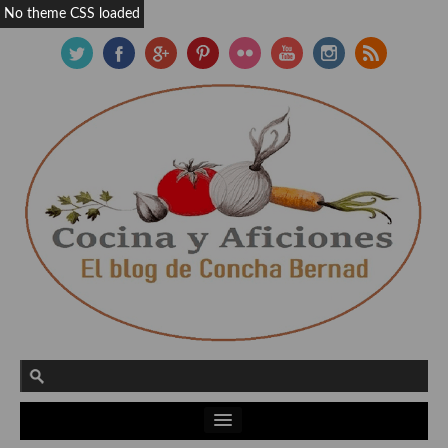
No theme CSS loaded