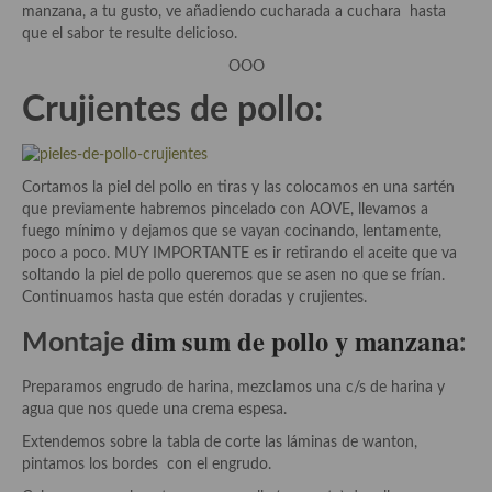
manzana, a tu gusto, ve añadiendo cucharada a cuchara hasta
que el sabor te resulte delicioso.
Cocina Andaluza
OOO
Cocina Aragonesa
Crujientes de pollo:
Cocina Asturiana
Cocina Balear
Cortamos la piel del pollo en tiras y las colocamos en una sartén
que previamente habremos pincelado con AOVE, llevamos a
Cocina Canaria
fuego mínimo y dejamos que se vayan cocinando, lentamente,
poco a poco. MUY IMPORTANTE es ir retirando el aceite que va
Cocina Castellana
soltando la piel de pollo queremos que se asen no que se frían.
Continuamos hasta que estén doradas y crujientes.
Cocina Castilla – La Mancha
dim sum de pollo y manzana
Montaje
:
Cocina Catalana
Preparamos engrudo de harina, mezclamos una c/s de harina y
Cocina Extremeña
agua que nos quede una crema espesa.
Cocina Gallega
Extendemos sobre la tabla de corte las láminas de wanton,
pintamos los bordes con el engrudo.
Cocina Madrileña