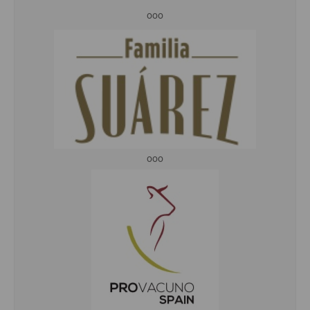
ooo
ooo