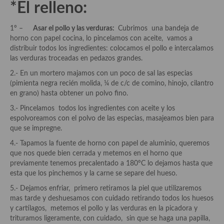
*El relleno:
Cocina Azerí (Azerbaiyán)
Cocina de Egipto
1º –
Asar el pollo y las verduras:
Cubrimos una bandeja de
horno con papel cocina, lo pincelamos con aceite, vamos a
Cocina de Tunez
distribuir todos los ingredientes: colocamos el pollo e intercalamos
las verduras troceadas en pedazos grandes.
Cocina Oriental
2.- En un mortero majamos con un poco de sal las especias
(pimienta negra recién molida, ¼ de c/c de comino, hinojo, cilantro
Cocina Tailandesa
en grano) hasta obtener un polvo fino.
Cocina Japonesa
3.- Pincelamos todos los ingredientes con aceite y los
espolvoreamos con el polvo de las especias, masajeamos bien para
Cocina Vietnamita
que se impregne.
4.- Tapamos la fuente de horno con papel de aluminio, queremos
Cocina camboyana
que nos quede bien cerrada y metemos en el horno que
previamente tenemos precalentado a 180ºC lo dejamos hasta que
Cocina Coreana
esta que los pinchemos y la carne se separe del hueso.
Cocina HIndú
5.- Dejamos enfriar, primero retiramos la piel que utilizaremos
mas tarde y deshuesamos con cuidado retirando todos los huesos
Cocina China
y cartílagos, metemos el pollo y las verduras en la picadora y
trituramos ligeramente, con cuidado, sin que se haga una papilla,