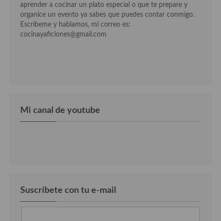
aprender a cocinar un plato especial o que te prepare y
organice un evento ya sabes que puedes contar conmigo.
Cocina Castilla – La Mancha
Escríbeme y hablamos, mi correo es:
cocinayaficiones@gmail.com
Cocina Catalana
Cocina Extremeña
Cocina Gallega
Cocina Madrileña
Mi canal de youtube
Cocina Murciana
Cocina Navarra
Cocina Riojana
Cocina Valenciana
Suscríbete con tu e-mail
Cocina Vasca
Cocina Europea