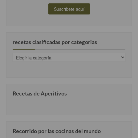
Cocina Alemana
Cocina Austriaca
Cocina Belga
recetas clasificadas por categorias
Cocina Britanica
recetas
Cocina Bulgara
clasificadas
por
Cocina Danesa
categorias
Cocina de la Republica Checa
Recetas de Aperitivos
Cocina de Polonia
Cocina de Ucrania
Cocina Eslovena
Recorrido por las cocinas del mundo
Cocina Francesa