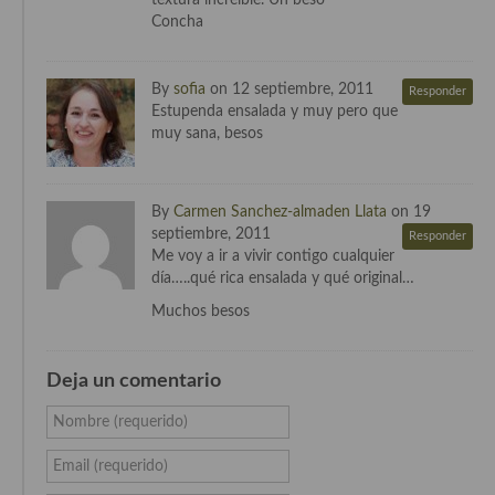
textura increible. Un beso
Cocina de Oriente Medio
Concha
Cocina israelí
By
sofia
on 12 septiembre, 2011
Responder
Cocina libanesa
Estupenda ensalada y muy pero que
muy sana, besos
Cocina Armenia
Cocina Siria
By
Carmen Sanchez-almaden Llata
on 19
septiembre, 2011
Responder
Cocina Azerí (Azerbaiyán)
Me voy a ir a vivir contigo cualquier
día…..qué rica ensalada y qué original…
Cocina de Egipto
Muchos besos
Cocina de Tunez
Cocina Oriental
Deja un comentario
Cocina Tailandesa
Nombre (requerido)
Cocina Japonesa
Email (requerido)