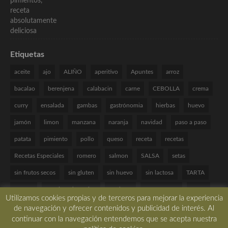
Etiquetas
aceite
ajo
ALIÑO
aperitivo
Apuntes
arroz
bacalao
berenjena
calabacin
carne
CEBOLLA
crema
curry
ensalada
gambas
gastrónomia
hierbas
huevo
jamón
limon
manzana
naranja
navidad
paso a paso
patata
pimiento
pollo
queso
receta
recetas
Recetas Especiales
romero
salmon
SALSA
setas
sin frutos secos
sin gluten
sin huevo
sin lactosa
TARTA
tomate
Técnicas de cocina
verduras
VINAGRETA
yogur
Utilizamos cookies propias y de terceros para mejorar la experiencia
de navegación y ofrecer contenidos y publicidad de interés. Al
continuar con la navegación entendemos que se acepta nuestra