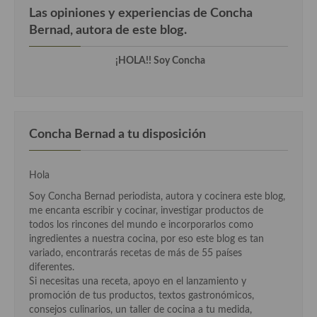
Cocina del Congo
Las opiniones y experiencias de Concha
Bernad, autora de este blog.
Cocina Sefardí
Cocina Yoshoku
¡HOLA!! Soy Concha
Cocina callejera
Cocina fusión
Concha Bernad a tu disposición
Cocinas de España
Cocina Andaluza
Hola
Soy Concha Bernad periodista, autora y cocinera este blog,
Cocina Aragonesa
me encanta escribir y cocinar, investigar productos de
todos los rincones del mundo e incorporarlos como
Cocina Asturiana
ingredientes a nuestra cocina, por eso este blog es tan
variado, encontrarás recetas de más de 55 países
Cocina Balear
diferentes.
Si necesitas una receta, apoyo en el lanzamiento y
Cocina Canaria
promoción de tus productos, textos gastronómicos,
consejos culinarios, un taller de cocina a tu medida,
Cocina Castellana