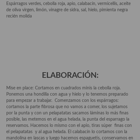
Espárragos verdes, cebolla roja, apio, calabacín, vermicellis, aceite
Salsas y mojos
de oliva virgen, limón, vinagre de sidra, sal, hielo, pimienta negra
recién molida
Adobos
Aperitivos
Bebidas
Bocadillos, hamburguesas, sándwich, emparedados, tostas y
demás
ELABORACIÓN:
Entrantes y primeros platos
Mise en place: Cortamos en cuadrados minis la cebolla roja.
Ensaladas
Ponemos una hondilla con agua y hielo y lo tenemos preparado
para empezar a trabajar. Comenzamos con los espárragos:
Entrantes
cortamos la parte fibrosa que no vamos a comer, los sujetamos
por la punta y con un pelapatatas sacamos láminas lo más finas
Gazpachos, salmorejos, sopas y cremas frías
posible, las metemos en el agua helada, la punta del esparrago la
reservamos. Hacemos lo mismo con el apio, tiras súper finas con
Quínoa
el pelapatatas y al agua helada. El calabacín lo cortamos con la
mandolina en lascas y luego hacemos espaguetis, conservamos en