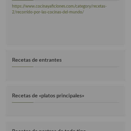
Cocina Griega
https://www.cocinayaficiones.com/category/recetas-
2/recorrido-por-las-cocinas-del-mundo/
Cocina Holandesa
Cocina Hungara
Cocina Irlanda
Cocina Italiana
Recetas de entrantes
Cocina Luxemburgo
Cocina Polaca
Cocina portuguesa
Recetas de «platos principales»
Cocina Rusa
Cocina Sueca
Cocina Suiza