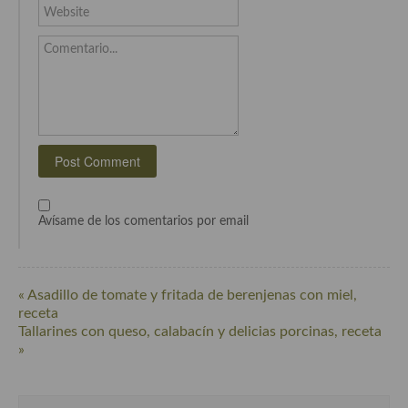
Cocina Vietnamita
Website
Cocina camboyana
Comentario...
Cocina Coreana
Cocina HIndú
Cocina China
Cocina del Pacifico
Avísame de los comentarios por email
Cocina filipina
Cocina de Hawái
« Asadillo de tomate y fritada de berenjenas con miel,
Cocina de Madagascar
receta
Tallarines con queso, calabacín y delicias porcinas, receta
Cocina Africana
»
Cocina Sudafrinaca