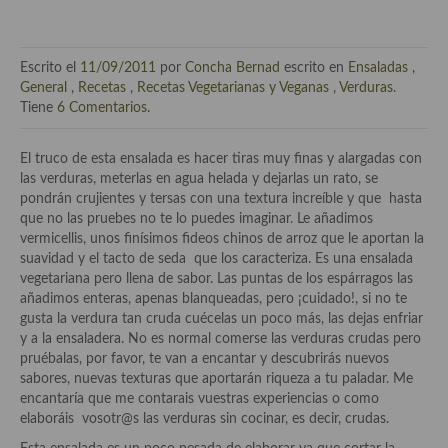
Técnicas de emplatado
El mundo del vino y las bebidas
Escrito el
11/09/2011
por
Concha Bernad
escrito en
Ensaladas
,
Tiendas especiales
General
,
Recetas
,
Recetas Vegetarianas y Veganas
,
Verduras
.
Tiene
6 Comentarios
.
En la mesa: menaje, vajilla, técnicas de emplatado, decoración
El truco de esta ensalada es hacer tiras muy finas y alargadas con
Especias, hierbas, condimentos, espesantes y aditivos
las verduras, meterlas en agua helada y dejarlas un rato, se
pondrán crujientes y tersas con una textura increíble y que hasta
Historia de la gastronomía, platos celebres, cocineros, críticos,
que no las pruebes no te lo puedes imaginar. Le añadimos
historias culinarias y otras cosas
vermicellis, unos finísimos fideos chinos de arroz que le aportan la
suavidad y el tacto de seda que los caracteriza. Es una ensalada
Origen y evolución de la comida
vegetariana pero llena de sabor. Las puntas de los espárragos las
añadimos enteras, apenas blanqueadas, pero ¡cuidado!, si no te
Protocolo y buenas maneras.
gusta la verdura tan cruda cuécelas un poco más, las dejas enfriar
y a la ensaladera. No es normal comerse las verduras crudas pero
Ocio – restaurantes, bares, tabernas
pruébalas, por favor, te van a encantar y descubrirás nuevos
sabores, nuevas texturas que aportarán riqueza a tu paladar. Me
Viajes eno-gastro-turísticos
encantaría que me contarais vuestras experiencias o como
elaboráis vosotr@s las verduras sin cocinar, es decir, crudas.
En El Candelero