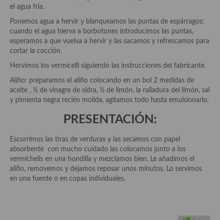
Pasta
el agua fría.
Arroces Y fideuás
Ponemos agua a hervir y blanqueamos las puntas de espárragos:
cuando el agua hierva a borbotones introducimos las puntas,
Legumbres y cereales
esperamos a que vuelva a hervir y las sacamos y refrescamos para
cortar la cocción.
Cuscús
Hervimos los vermicelli siguiendo las instrucciones del fabricante.
Huevos
Aliño: preparamos el aliño colocando en un bol 2 medidas de
aceite , ½ de vinagre de sidra, ½ de limón, la ralladura del limón, sal
Masas elaboradas con harina, pizzas, quiches y demás
y pimienta negra recién molida, agitamos todo hasta emulsionarlo.
PRESENTACIÓN:
Plato principal
Aves
Escurrimos las tiras de verduras y las secamos con papel
absorbente con mucho cuidado las colocamos junto a los
Carne
vermichelis en una hondilla y mezclamos bien. Le añadimos el
aliño, removemos y dejamos reposar unos minutos. Lo servimos
Pescado y Marisco
en una fuente o en copas individuales.
Postres y dulces
Postres con frutas