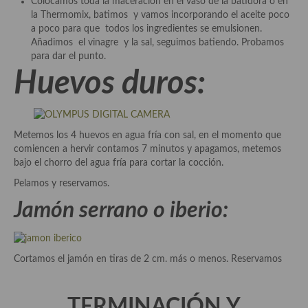
Colocamos toda la maceración en el vaso de la batidora o en
la Thermomix, batimos y vamos incorporando el aceite poco
Plato principal
a poco para que todos los ingredientes se emulsionen.
Añadimos el vinagre y la sal, seguimos batiendo. Probamos
Aves
para dar el punto.
Huevos duros:
Carne
Pescado y Marisco
Metemos los 4 huevos en agua fría con sal, en el momento que
Postres y dulces
comiencen a hervir contamos 7 minutos y apagamos, metemos
bajo el chorro del agua fría para cortar la cocción.
Postres con frutas
Pelamos y reservamos.
Quesos, recetas
Jamón serrano o iberio:
Salazones y encurtidos
Recetas Especiales
Cortamos el jamón en tiras de 2 cm. más o menos. Reservamos
Recetas de Cuaresma
TERMINACIÓN Y
Recetas maridadas con los mejores AOVES