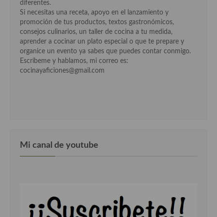
diferentes.
Si necesitas una receta, apoyo en el lanzamiento y
Cocina Murciana
promoción de tus productos, textos gastronómicos,
consejos culinarios, un taller de cocina a tu medida,
Cocina Navarra
aprender a cocinar un plato especial o que te prepare y
organice un evento ya sabes que puedes contar conmigo.
Cocina Riojana
Escríbeme y hablamos, mi correo es:
cocinayaficiones@gmail.com
Cocina Valenciana
Cocina Vasca
Cocina Europea
Cocina Alemana
Mi canal de youtube
Cocina Austriaca
Cocina Belga
Cocina Britanica
Cocina Bulgara