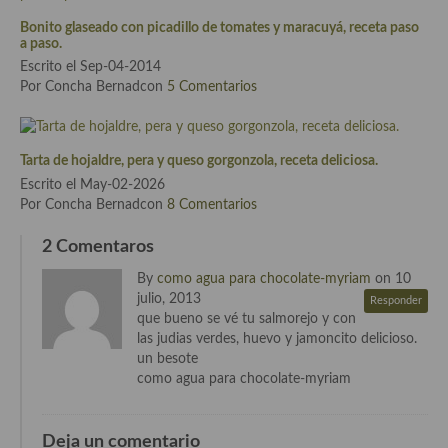
Cocina Azerí (Azerbaiyán)
Bonito glaseado con picadillo de tomates y maracuyá, receta paso
a paso.
Cocina de Egipto
Escrito el Sep-04-2014
Por Concha Bernadcon
5 Comentarios
Cocina de Tunez
Cocina Oriental
Tarta de hojaldre, pera y queso gorgonzola, receta deliciosa.
Cocina Tailandesa
Escrito el May-02-2026
Por Concha Bernadcon
8 Comentarios
Cocina Japonesa
2 Comentaros
Cocina Vietnamita
By
como agua para chocolate-myriam
on 10
Cocina camboyana
julio, 2013
Responder
que bueno se vé tu salmorejo y con
Cocina Coreana
las judias verdes, huevo y jamoncito delicioso.
un besote
Cocina HIndú
como agua para chocolate-myriam
Cocina China
Deja un comentario