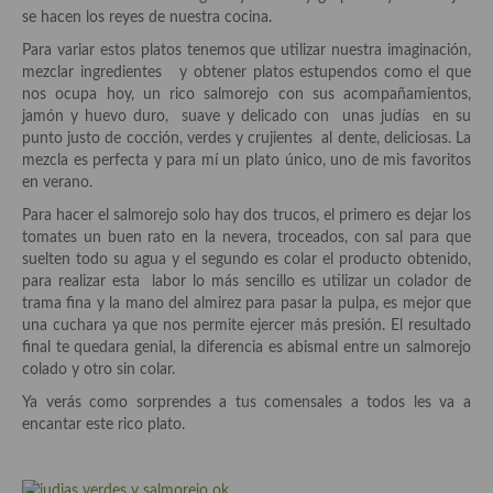
Historia de la gastronomía, platos celebres, cocineros, críticos,
se hacen los reyes de nuestra cocina.
historias culinarias y otras cosas
Para variar estos platos tenemos que utilizar nuestra imaginación,
Origen y evolución de la comida
mezclar ingredientes y obtener platos estupendos como el que
nos ocupa hoy, un rico salmorejo con sus acompañamientos,
Protocolo y buenas maneras.
jamón y huevo duro, suave y delicado con unas judías en su
punto justo de cocción, verdes y crujientes al dente, deliciosas. La
Ocio – restaurantes, bares, tabernas
mezcla es perfecta y para mí un plato único, uno de mis favoritos
en verano.
Viajes eno-gastro-turísticos
Para hacer el salmorejo solo hay dos trucos, el primero es dejar los
tomates un buen rato en la nevera, troceados, con sal para que
En El Candelero
suelten todo su agua y el segundo es colar el producto obtenido,
para realizar esta labor lo más sencillo es utilizar un colador de
Las opiniones de la «Cocinera»
trama fina y la mano del almirez para pasar la pulpa, es mejor que
una cuchara ya que nos permite ejercer más presión. El resultado
Prensa
final te quedara genial, la diferencia es abismal entre un salmorejo
colado y otro sin colar.
Recetas
Ya verás como sorprendes a tus comensales a todos les va a
Acompañamientos
encantar este rico plato.
Airfryer recetas