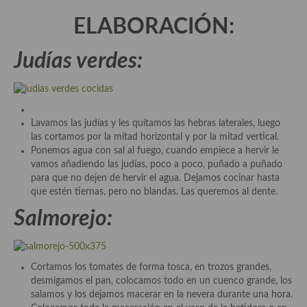
demás
ELABORACIÓN:
Entrantes y primeros platos
Judías verdes:
Ensaladas
Entrantes
Gazpachos, salmorejos, sopas y cremas frías
Lavamos las judías y les quitamos las hebras laterales, luego
las cortamos por la mitad horizontal y por la mitad vertical.
Quínoa
Ponemos agua con sal al fuego, cuando empiece a hervir le
vamos añadiendo las judías, poco a poco, puñado a puñado
Pasta
para que no dejen de hervir el agua. Dejamos cocinar hasta
que estén tiernas, pero no blandas. Las queremos al dente.
Arroces Y fideuás
Salmorejo:
Legumbres y cereales
Cuscús
Cortamos los tomates de forma tosca, en trozos grandes,
Huevos
desmigamos el pan, colocamos todo en un cuenco grande, los
salamos y los dejamos macerar en la nevera durante una hora.
Masas elaboradas con harina, pizzas, quiches y demás