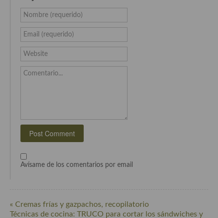
Cocina del Pacifico
Nombre (requerido)
Cocina filipina
Email (requerido)
Cocina de Hawái
Website
Cocina de Madagascar
Comentario...
Cocina Africana
Cocina Sudafrinaca
Cocina del Congo
Cocina Sefardí
Cocina Yoshoku
Avísame de los comentarios por email
Cocina callejera
Cocina fusión
« Cremas frías y gazpachos, recopilatorio
Técnicas de cocina: TRUCO para cortar los sándwiches y
Cocinas de España