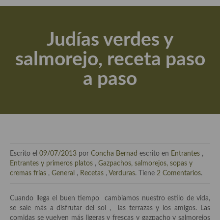
Actualidad y recomendaciones
Libros de cocina, repostería, gastronomía y más
Judías verdes y
Apuntes, estudios sobre temas interesantes e importantes
salmorejo, receta paso
Aceite de Oliva Virgen Extra (AOVE)
a paso
Recetas maridadas con los mejores AOVES
Flores en la cocina recetas
Técnicas de emplatado
El mundo del vino y las bebidas
Escrito el
09/07/2013
por
Concha Bernad
escrito en
Entrantes
,
Tiendas especiales
Entrantes y primeros platos
,
Gazpachos, salmorejos, sopas y
cremas frías
,
General
,
Recetas
,
Verduras
. Tiene
2 Comentarios
.
En la mesa: menaje, vajilla, técnicas de emplatado, decoración
Cuando llega el buen tiempo cambiamos nuestro estilo de vida,
Especias, hierbas, condimentos, espesantes y aditivos
se sale más a disfrutar del sol , las terrazas y los amigos. Las
comidas se vuelven más ligeras y frescas y gazpacho y salmorejos