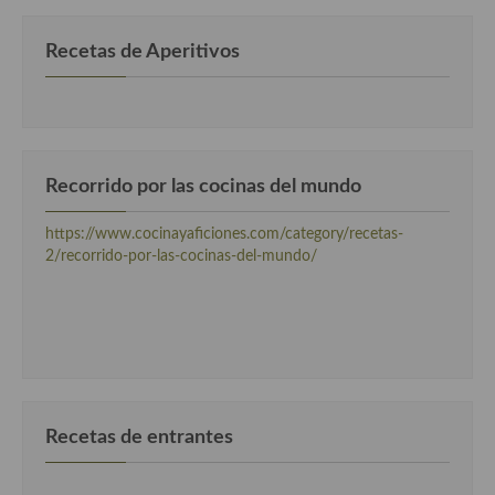
Cocina Luxemburgo
Recetas de Aperitivos
Cocina Polaca
Cocina portuguesa
Cocina Rusa
Recorrido por las cocinas del mundo
Cocina Sueca
https://www.cocinayaficiones.com/category/recetas-
Cocina Suiza
2/recorrido-por-las-cocinas-del-mundo/
Cocina Turca
Recetas de entrantes