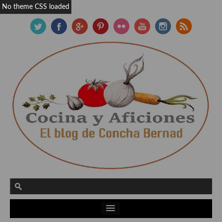
No theme CSS loaded