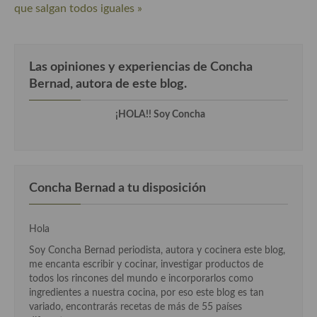
que salgan todos iguales »
Cocina Andaluza
Cocina Aragonesa
Las opiniones y experiencias de Concha
Bernad, autora de este blog.
Cocina Asturiana
Cocina Balear
¡HOLA!! Soy Concha
Cocina Canaria
Cocina Castellana
Concha Bernad a tu disposición
Cocina Castilla – La Mancha
Cocina Catalana
Hola
Soy Concha Bernad periodista, autora y cocinera este blog,
Cocina Extremeña
me encanta escribir y cocinar, investigar productos de
todos los rincones del mundo e incorporarlos como
Cocina Gallega
ingredientes a nuestra cocina, por eso este blog es tan
variado, encontrarás recetas de más de 55 países
Cocina Madrileña