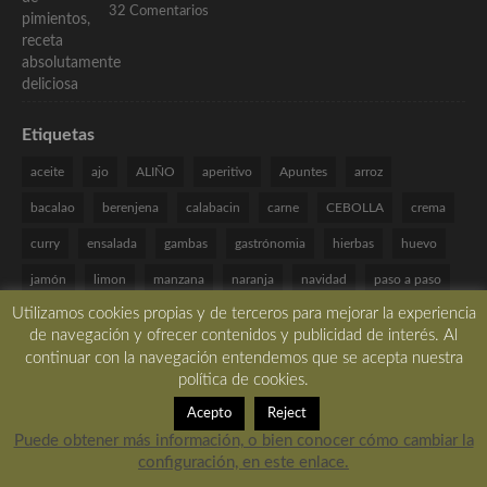
32 Comentarios
Etiquetas
aceite
ajo
ALIÑO
aperitivo
Apuntes
arroz
bacalao
berenjena
calabacin
carne
CEBOLLA
crema
curry
ensalada
gambas
gastrónomia
hierbas
huevo
jamón
limon
manzana
naranja
navidad
paso a paso
Utilizamos cookies propias y de terceros para mejorar la experiencia
patata
pimiento
pollo
queso
receta
recetas
de navegación y ofrecer contenidos y publicidad de interés. Al
Recetas Especiales
romero
salmon
SALSA
setas
continuar con la navegación entendemos que se acepta nuestra
política de cookies.
sin frutos secos
sin gluten
sin huevo
sin lactosa
TARTA
Acepto
Reject
tomate
Técnicas de cocina
verduras
VINAGRETA
yogur
Puede obtener más información, o bien conocer cómo cambiar la
configuración, en este enlace.