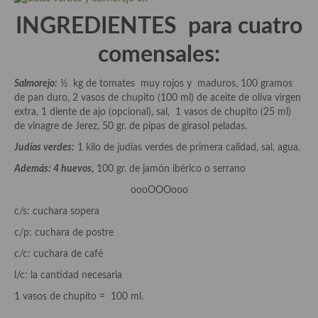
Aderezos, salsas, vinagretas, especias, hierbas aromáticas o
INGREDIENTES para cuatro
aditivos
comensales:
Especias, mezclas de especias
Hierbas aromáticas
Salmorejo:
½ kg de tomates muy rojos y maduros, 100 gramos
de pan duro, 2 vasos de chupito (100 ml) de aceite de oliva virgen
Aceites
extra, 1 diente de ajo (opcional), sal, 1 vasos de chupito (25 ml)
de vinagre de Jerez, 50 gr. de pipas de girasol peladas.
Mojos y pastas
Judías verdes:
1 kilo de judías verdes de primera calidad, sal, agua.
Sales y polvos
Además: 4 huevos,
100 gr. de jamón ibérico o serrano
oooOOOooo
Salsas y mojos
c/s: cuchara sopera
Adobos
c/p: cuchara de postre
Aperitivos
c/c: cuchara de café
l/c: la cantidad necesaria
Bebidas
1 vasos de chupito = 100 ml.
Bocadillos, hamburguesas, sándwich, emparedados, tostas y