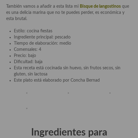
Salsas y mojos
También vamos a añadir a esta lista mi
Bisque de langostinos
que
es una delicia marina que no te puedes perder, es económica y
Adobos
esta brutal.
Aperitivos
Estilo: cocina fiestas
Ingrediente principal: pescado
Bebidas
Tiempo de elaboración: medio
Comensales: 4
Bocadillos, hamburguesas, sándwich, emparedados, tostas y
Precio: bajo
demás
Dificultad: baja
Esta receta está cocinada sin huevo, sin frutos secos, sin
Entrantes y primeros platos
gluten, sin lactosa
Este plato está elaborado por Concha Bernad
Ensaladas
Entrantes
Gazpachos, salmorejos, sopas y cremas frías
Quínoa
Ingredientes para
Pasta