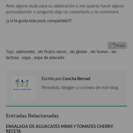
Ante alguna duda para su elaboración o me quieres hacer alguna
Cocina camboyana
puntualización o pregunta deja un comentario y te contestaré.
¡y si te gusta este post, compártelo!!!
Cocina Coreana
Cocina HIndú
Cocina China
Tags:
salmonete
,
sin frutos secos
,
sin gluten
,
sin huevo
,
sin
lactosa
,
sopa
,
sopa de pescado
Cocina del Pacifico
Cocina filipina
Escrito por
Concha Bernad
Cocina de Hawái
Periodista, blogger y cocinera de este blog.
Cocina de Madagascar
Cocina Africana
Entradas Relacionadas
Cocina Sudafrinaca
ENSALADA DE AGUACATES MINIS Y TOMATES CHERRY,
Cocina del Congo
RECETA