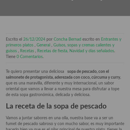
El mundo del vino y las bebidas
Tiendas especiales
En la mesa: menaje, vajilla, técnicas de emplatado, decoración
Escrito el
26/12/2024
por
Concha Bernad
escrito en
Entrantes y
Especias, hierbas, condimentos, espesantes y aditivos
primeros platos
,
General
,
Guisos, sopas y cremas calientes y
guisos
,
Recetas
,
Recetas de fiesta, Navidad y días señalados
.
Historia de la gastronomía, platos celebres, cocineros, críticos,
Tiene
0 Comentarios
.
historias culinarias y otras cosas
Te quiero presentar una deliciosa
sopa de pescado, con el
Origen y evolución de la comida
salmonete de protagonista, aderezada con coco, cúrcuma y curry
,
que es una maravilla, diferente y muy internacional, un sabor
Protocolo y buenas maneras.
oriental que vamos a llevar a nuestra mesa para disfrutar a tope
de esta sopa gastronómica, delicada y deliciosa.
Ocio – restaurantes, bares, tabernas
La receta de la sopa de pescado
Viajes eno-gastro-turísticos
Vamos a juntar sabores en una olla, nuestra base va a ser un
En El Candelero
fumet de pescado sabroso y con mucho sabor, es muy importante
hacerlo bien ya que es el pilar principal de nuestro plato, tienes la