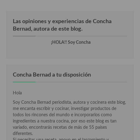
Cocina Alemana
Cocina Austriaca
Las opiniones y experiencias de Concha
Bernad, autora de este blog.
Cocina Belga
Cocina Britanica
¡HOLA!! Soy Concha
Cocina Bulgara
Cocina Danesa
Concha Bernad a tu disposición
Cocina de la Republica Checa
Cocina de Polonia
Hola
Soy Concha Bernad periodista, autora y cocinera este blog,
Cocina de Ucrania
me encanta escribir y cocinar, investigar productos de
todos los rincones del mundo e incorporarlos como
Cocina Eslovena
ingredientes a nuestra cocina, por eso este blog es tan
variado, encontrarás recetas de más de 55 países
Cocina Francesa
diferentes.
Si necesitas una receta, apoyo en el lanzamiento y