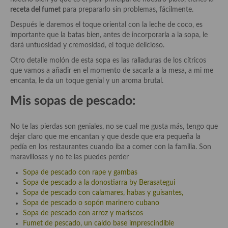
Las opiniones de la «Cocinera»
receta del fumet
para prepararlo sin problemas, fácilmente.
Prensa
Después le daremos el toque oriental con la leche de coco, es
importante que la batas bien, antes de incorporarla a la sopa, le
Recetas
dará untuosidad y cremosidad, el toque delicioso.
Otro detalle molón de esta sopa es las ralladuras de los cítricos
Acompañamientos
que vamos a añadir en el momento de sacarla a la mesa, a mi me
encanta, le da un toque genial y un aroma brutal.
Airfryer recetas
Mis sopas de pescado:
Aderezos, salsas, vinagretas, especias, hierbas aromáticas o
aditivos
No te las pierdas son geniales, no se cual me gusta más, tengo que
Especias, mezclas de especias
dejar claro que me encantan y que desde que era pequeña la
pedía en los restaurantes cuando iba a comer con la familia. Son
Hierbas aromáticas
maravillosas y no te las puedes perder
Sopa de pescado con rape y gambas
Aceites
Sopa de pescado a la donostiarra by Berasategui
Sopa de pescado con calamares, habas y guisantes,
Mojos y pastas
Sopa de pescado o sopón marinero cubano
Sopa de pescado con arroz y mariscos
Sales y polvos
Fumet de pescado, un caldo base imprescindible