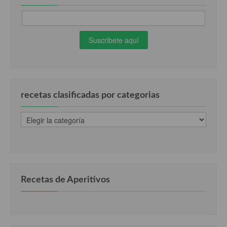
recetas clasificadas por categorias
recetas
clasificadas
por
categorias
Recetas de Aperitivos