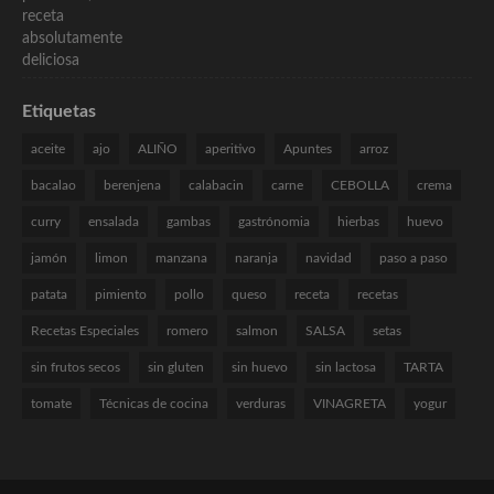
Etiquetas
aceite
ajo
ALIÑO
aperitivo
Apuntes
arroz
bacalao
berenjena
calabacin
carne
CEBOLLA
crema
curry
ensalada
gambas
gastrónomia
hierbas
huevo
jamón
limon
manzana
naranja
navidad
paso a paso
patata
pimiento
pollo
queso
receta
recetas
Recetas Especiales
romero
salmon
SALSA
setas
sin frutos secos
sin gluten
sin huevo
sin lactosa
TARTA
tomate
Técnicas de cocina
verduras
VINAGRETA
yogur