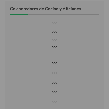
Colaboradores de Cocina y Aficiones
ooo
ooo
ooo
ooo
ooo
ooo
ooo
ooo
ooo