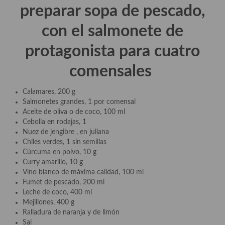
preparar
sopa de pescado,
Arroces Y fideuás
con el salmonete de
Legumbres y cereales
protagonista
para cuatro
Cuscús
comensales
Huevos
Calamares, 200 g
Masas elaboradas con harina, pizzas, quiches y demás
Salmonetes grandes, 1 por comensal
Aceite de oliva o de coco, 100 ml
Plato principal
Cebolla en rodajas, 1
Nuez de jengibre , en juliana
Aves
Chiles verdes, 1 sin semillas
Cúrcuma en polvo, 10 g
Carne
Curry amarillo, 10 g
Vino blanco de máxima calidad, 100 ml
Pescado y Marisco
Fumet de pescado, 200 ml
Leche de coco, 400 ml
Postres y dulces
Mejillones, 400 g
Ralladura de naranja y de limón
Postres con frutas
Sal