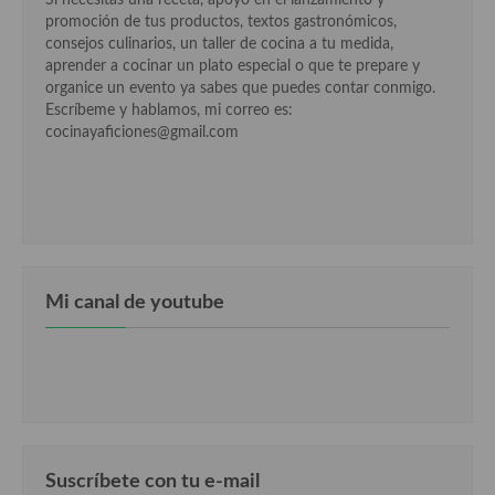
Cocina Griega
promoción de tus productos, textos gastronómicos,
consejos culinarios, un taller de cocina a tu medida,
Cocina Holandesa
aprender a cocinar un plato especial o que te prepare y
organice un evento ya sabes que puedes contar conmigo.
Cocina Hungara
Escríbeme y hablamos, mi correo es:
cocinayaficiones@gmail.com
Cocina Irlanda
Cocina Italiana
Cocina Luxemburgo
Cocina Polaca
Mi canal de youtube
Cocina portuguesa
Cocina Rusa
Cocina Sueca
Cocina Suiza
Suscríbete con tu e-mail
Cocina Turca