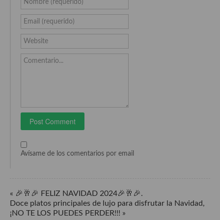
Nombre (requerido)
Cocina Castilla – La Mancha
Email (requerido)
Cocina Catalana
Website
Cocina Extremeña
Comentario...
Cocina Gallega
Cocina Madrileña
Cocina Murciana
Cocina Navarra
Cocina Riojana
Avísame de los comentarios por email
Cocina Valenciana
Cocina Vasca
« 🎉🥂🎉 FELIZ NAVIDAD 2024🎉🥂🎉.
Doce platos principales de lujo para disfrutar la Navidad,
Cocina Europea
¡NO TE LOS PUEDES PERDER!!! »