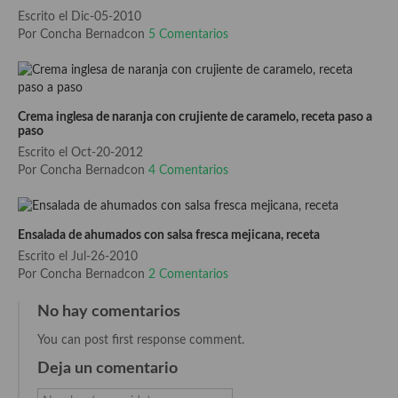
Escrito el Dic-05-2010
Cocina Sefardí
Por Concha Bernadcon
5 Comentarios
Cocina Yoshoku
Cocina callejera
Crema inglesa de naranja con crujiente de caramelo, receta paso a
paso
Cocina fusión
Escrito el Oct-20-2012
Cocinas de España
Por Concha Bernadcon
4 Comentarios
Cocina Andaluza
Ensalada de ahumados con salsa fresca mejicana, receta
Cocina Aragonesa
Escrito el Jul-26-2010
Por Concha Bernadcon
2 Comentarios
Cocina Asturiana
No hay comentarios
Cocina Balear
You can post first response comment.
Cocina Canaria
Deja un comentario
Cocina Castellana