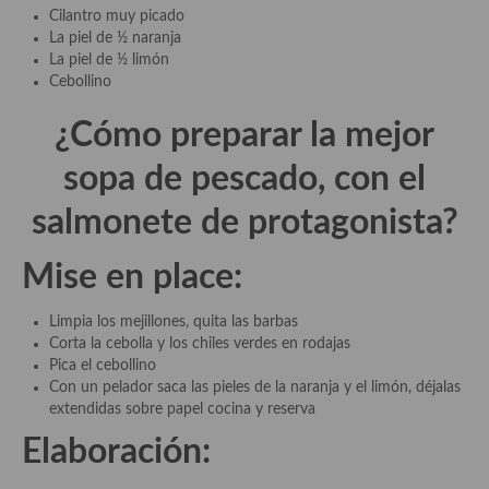
Cilantro muy picado
Quesos, recetas
La piel de ½ naranja
La piel de ½ limón
Salazones y encurtidos
Cebollino
Recetas Especiales
¿Cómo preparar la mejor
Recetas de Cuaresma
sopa de pescado, con el
Recetas maridadas con los mejores AOVES
salmonete de protagonista?
Recetas de fiesta, Navidad y días señalados
Mise en place:
Resumen tematicos de recetas
Limpia los mejillones, quita las barbas
Cocinas del mundo
Corta la cebolla y los chiles verdes en rodajas
Pica el cebollino
Cocina Americana
Con un pelador saca las pieles de la naranja y el limón, déjalas
extendidas sobre papel cocina y reserva
Cocina Argentina
Elaboración:
Cocina Brasileña