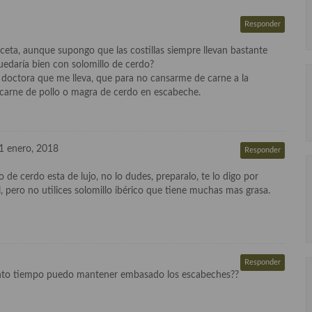
Responder
ceta, aunque supongo que las costillas siempre llevan bastante
quedaría bien con solomillo de cerdo?
a doctora que me lleva, que para no cansarme de carne a la
carne de pollo o magra de cerdo en escabeche.
1 enero, 2018
Responder
o de cerdo esta de lujo, no lo dudes, preparalo, te lo digo por
, pero no utilices solomillo ibérico que tiene muchas mas grasa.
Responder
to tiempo puedo mantener embasado los escabeches??