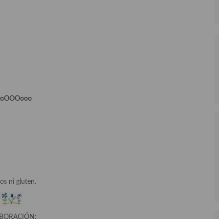
ooOOOooo
os ni gluten.
BORACIÓN: