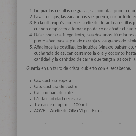
Limpiar las costillas de grasas, salpimentar, poner en u
Lavar los ajos, las zanahorias y el puerro, cortar todo e
En la olla exprés poner el aceite de dorar las costillas
cuando empiecen a tomar algo de color añadir el puerro
Dejar pochar a fuego lento, pasados unos 10 minutos añ
punto añadimos la piel de naranja y los granos de pimi
Añadimos las costillas, los líquidos (vinagre balsámico,
cucharada de azúcar, cerramos la olla y cocemos hast
cantidad y la cantidad de carne que tengan las costillas,
Guarda en un tarro de cristal cubierto con el escabeche.
C/s: cuchara sopera
C/p: cuchara de postre
C/c: cuchara de café
L/c: la cantidad necesaria
1 vaso de chupito = 100 ml.
AOVE = Aceite de Oliva Virgen Extra