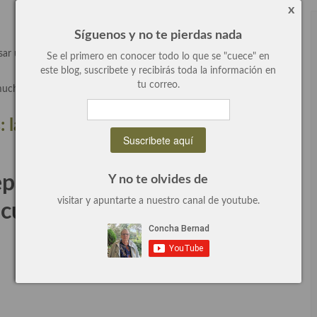
x
Síguenos y no te pierdas nada
sar un par de días para que se asiente y tome más sabor, el reposo
Se el primero en conocer todo lo que se "cuece" en
este blog, suscribete y recibirás toda la información en
tu correo.
uchas recetas con esta técnica y unos apuntes que te dejarán
 las bases, apuntes.
parar costillas de cerdo en
Y no te olvides de
visitar y apuntarte a nuestro canal de youtube.
 cuatro comensales: