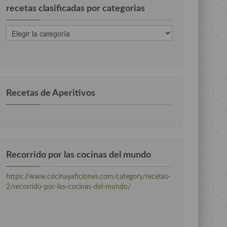
recetas clasificadas por categorias
recetas
clasificadas
por
categorias
Recetas de Aperitivos
Recorrido por las cocinas del mundo
https://www.cocinayaficiones.com/category/recetas-
2/recorrido-por-las-cocinas-del-mundo/