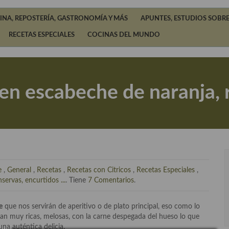
INA, REPOSTERÍA, GASTRONOMÍA Y MÁS
APUNTES, ESTUDIOS SOBRE
RECETAS ESPECIALES
COCINAS DEL MUNDO
 en escabeche de naranja, 
e
,
General
,
Recetas
,
Recetas con Citricos
,
Recetas Especiales
,
ervas, encurtidos ...
. Tiene
7 Comentarios
.
e
que nos servirán de aperitivo o de plato principal, eso como lo
an muy ricas, melosas, con la carne despegada del hueso lo que
na auténtica delicia.