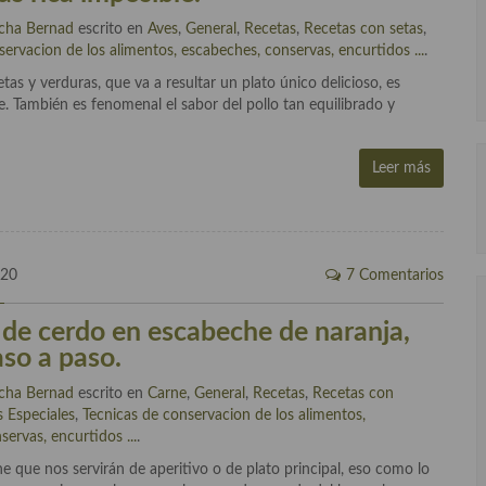
cha Bernad
escrito en
Aves
,
General
,
Recetas
,
Recetas con setas
,
servacion de los alimentos, escabeches, conservas, encurtidos ...
.
as y verduras, que va a resultar un plato único delicioso, es
e. También es fenomenal el sabor del pollo tan equilibrado y
Leer más
020
7 Comentarios
s de cerdo en escabeche de naranja,
aso a paso.
cha Bernad
escrito en
Carne
,
General
,
Recetas
,
Recetas con
 Especiales
,
Tecnicas de conservacion de los alimentos,
ervas, encurtidos ...
.
e que nos servirán de aperitivo o de plato principal, eso como lo