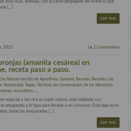
an muy ricas, melosas, con la carne despegada del hueso lo que
una […]
Leer más
e, 2015
2 Comentarios
oronjas (amanita cesárea) en
e, receta paso a paso.
cha Bernad
escrito en
Aperitivos
,
General
,
Recetas
,
Recetas con
de Temporada
,
Tapas
,
Tecnicas de conservacion de los alimentos,
ervas, encurtidos ...
.
n especial y tan rica es súper vistosa, está realizada con
 es estupendo y la tapa para llevarla a un concurso. Esta tapa la he
etas, todas las temporadas […]
Leer más