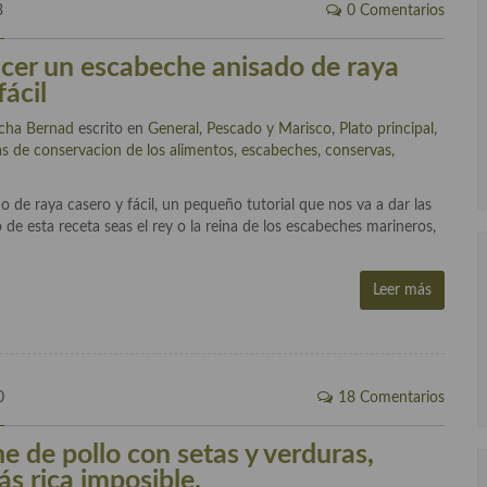
3
0 Comentarios
er un escabeche anisado de raya
fácil
cha Bernad
escrito en
General
,
Pescado y Marisco
,
Plato principal
,
as de conservacion de los alimentos, escabeches, conservas,
de raya casero y fácil, un pequeño tutorial que nos va a dar las
 de esta receta seas el rey o la reina de los escabeches marineros,
Leer más
0
18 Comentarios
e de pollo con setas y verduras,
ás rica imposible.