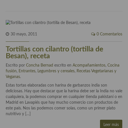
Aderezos, salsas, vinagretas, especias, hierbas aromáticas o
aditivos
Especias, mezclas de especias
Hierbas aromáticas
30 mayo, 2011
0 Comentarios
Aceites
Tortillas con cilantro (tortilla de
Besan), receta
Mojos y pastas
Escrito por
Concha Bernad
escrito en
Acompañamientos
,
Cocina
Sales y polvos
fusión
,
Entrantes
,
Legumbres y cereales
,
Recetas Vegetarianas y
Veganas
.
Salsas y mojos
Estas tortas elaboradas con harina de garbanzos india son
Adobos
deliciosas. Hay que destacar que la harina debe ser la India no vale
cualquiera, la podemos comprar en cualquier tienda pakistaní o en
Aperitivos
Madrid en Lavapiés que hay mucho comercio con productos de
este país. Nos las podemos comer solas, como un primer plato
Bebidas
nutritivo y […]
Bocadillos, hamburguesas, sándwich, emparedados, tostas y
Leer más