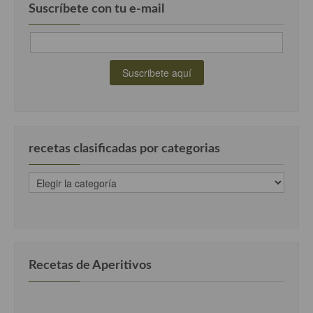
Suscríbete con tu e-mail
recetas clasificadas por categorias
recetas
clasificadas
por
categorias
Recetas de Aperitivos