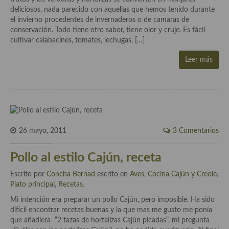
deliciosos, nada parecido con aquellas que hemos tenido durante
el invierno procedentes de invernaderos o de camaras de
Cocina Andaluza
conservación. Todo tiene otro sabor, tiene olor y cruje. Es fácil
cultivar calabacines, tomates, lechugas, […]
Cocina Aragonesa
Leer más
Cocina Asturiana
Cocina Balear
Cocina Canaria
Cocina Castellana
26 mayo, 2011
3 Comentarios
Cocina Castilla – La Mancha
Pollo al estilo Cajún, receta
Cocina Catalana
Escrito por
Concha Bernad
escrito en
Aves
,
Cocina Cajún y Creole
,
Cocina Extremeña
Plato principal
,
Recetas
.
Mi intención era preparar un pollo Cajún, pero imposible. Ha sido
Cocina Gallega
difícil encontrar recetas buenas y la que mas me gusto me ponía
que añadiera “2 tazas de hortalizas Cajún picadas”, mi pregunta
Cocina Madrileña