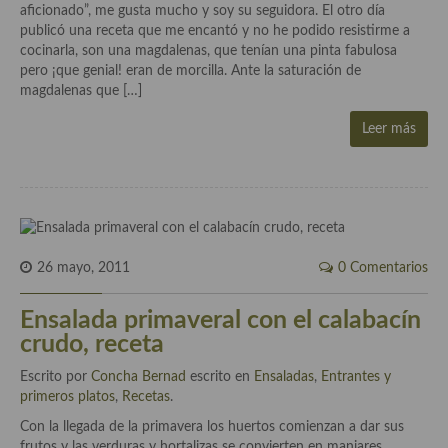
Cocina del Pacifico
aficionado”, me gusta mucho y soy su seguidora. El otro día
publicó una receta que me encantó y no he podido resistirme a
Cocina filipina
cocinarla, son una magdalenas, que tenían una pinta fabulosa
pero ¡que genial! eran de morcilla. Ante la saturación de
Cocina de Hawái
magdalenas que […]
Cocina de Madagascar
Leer más
Cocina Africana
Cocina Sudafrinaca
Cocina del Congo
26 mayo, 2011
0 Comentarios
Cocina Sefardí
Ensalada primaveral con el calabacín
Cocina Yoshoku
crudo, receta
Cocina callejera
Escrito por
Concha Bernad
escrito en
Ensaladas
,
Entrantes y
primeros platos
,
Recetas
.
Cocina fusión
Con la llegada de la primavera los huertos comienzan a dar sus
frutos y las verduras y hortalizas se convierten en manjares
Cocinas de España