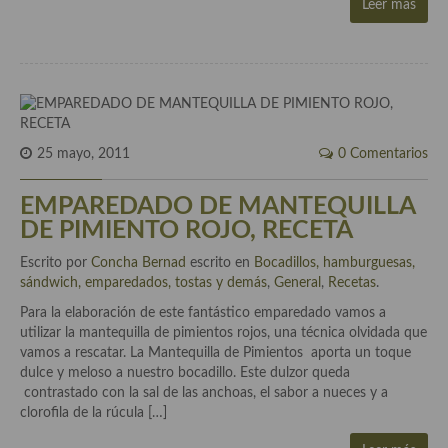
Leer más
Cocina Danesa
Cocina de la Republica Checa
Cocina de Polonia
Cocina de Ucrania
25 mayo, 2011
0 Comentarios
Cocina Eslovena
EMPAREDADO DE MANTEQUILLA
Cocina Francesa
DE PIMIENTO ROJO, RECETA
Escrito por
Cocina Griega
Concha Bernad
escrito en
Bocadillos, hamburguesas,
sándwich, emparedados, tostas y demás
,
General
,
Recetas
.
Cocina Holandesa
Para la elaboración de este fantástico emparedado vamos a
utilizar la mantequilla de pimientos rojos, una técnica olvidada que
Cocina Hungara
vamos a rescatar. La Mantequilla de Pimientos aporta un toque
dulce y meloso a nuestro bocadillo. Este dulzor queda
Cocina Irlanda
contrastado con la sal de las anchoas, el sabor a nueces y a
clorofila de la rúcula […]
Cocina Italiana