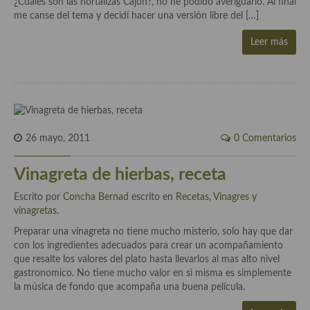
¿Cuáles son las hortalizas Cajún?, no he podido averiguarlo. Al final
me canse del tema y decidí hacer una versión libre del […]
Cocina Murciana
Leer más
Cocina Navarra
Cocina Riojana
Cocina Valenciana
Cocina Vasca
26 mayo, 2011
0 Comentarios
Cocina Europea
Vinagreta de hierbas, receta
Cocina Alemana
Escrito por
Concha Bernad
escrito en
Recetas
,
Vinagres y
vinagretas
.
Cocina Austriaca
Preparar una vinagreta no tiene mucho misterio, solo hay que dar
Cocina Belga
con los ingredientes adecuados para crear un acompañamiento
que resalte los valores del plato hasta llevarlos al mas alto nivel
Cocina Britanica
gastronomico. No tiene mucho valor en si misma es simplemente
la música de fondo que acompaña una buena película.
Cocina Bulgara