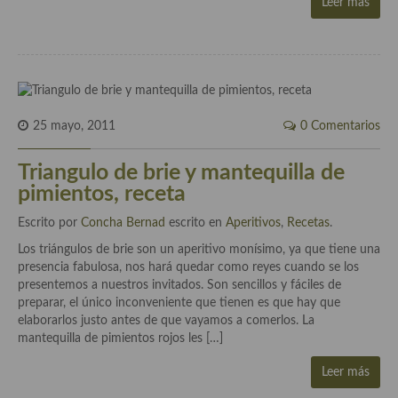
Leer más
Cocina Luxemburgo
Cocina Polaca
Cocina portuguesa
Cocina Rusa
25 mayo, 2011
0 Comentarios
Cocina Sueca
Triangulo de brie y mantequilla de
pimientos, receta
Cocina Suiza
Escrito por
Concha Bernad
escrito en
Aperitivos
,
Recetas
.
Cocina Turca
Los triángulos de brie son un aperitivo monísimo, ya que tiene una
presencia fabulosa, nos hará quedar como reyes cuando se los
presentemos a nuestros invitados. Son sencillos y fáciles de
preparar, el único inconveniente que tienen es que hay que
elaborarlos justo antes de que vayamos a comerlos. La
mantequilla de pimientos rojos les […]
Leer más