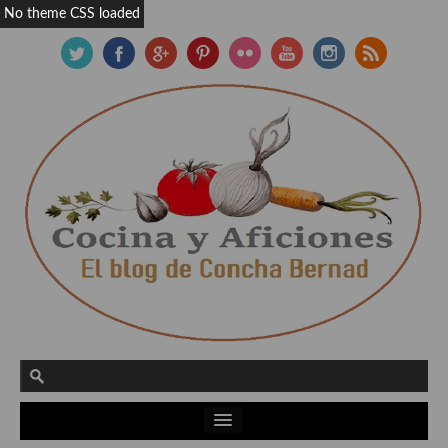
No theme CSS loaded