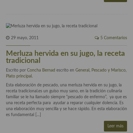
demás
Entrantes y primeros platos
Ensaladas
Entrantes
29 mayo, 2011
5 Comentarios
Gazpachos, salmorejos, sopas y cremas frías
Merluza hervida en su jugo, la receta
tradicional
Quínoa
Escrito por
Concha Bernad
escrito en
General
,
Pescado y Marisco
,
Pasta
Plato principal
.
Esta elaboración de pescado, una merluza hervida en su jugo, la
Arroces Y fideuás
receta tradicional.es un guiso muy sano, en la tradición culinaria
familiar se le ha llamado siempre “pescado de enfermo”, ya que es
Legumbres y cereales
una receta perfecta para ayudar a reparar cualquier dolencia. Es
una elaboración muy sencilla y se hace rápido. En esta elaboración
Cuscús
es fundamental […]
Huevos
Leer más
Masas elaboradas con harina, pizzas, quiches y demás