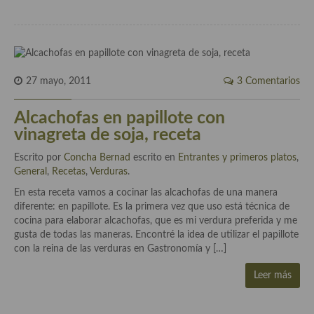
Plato principal
Aves
27 mayo, 2011
3 Comentarios
Carne
Pescado y Marisco
Alcachofas en papillote con
vinagreta de soja, receta
Postres y dulces
Escrito por
Concha Bernad
escrito en
Entrantes y primeros platos
,
Postres con frutas
General
,
Recetas
,
Verduras
.
En esta receta vamos a cocinar las alcachofas de una manera
Quesos, recetas
diferente: en papillote. Es la primera vez que uso está técnica de
cocina para elaborar alcachofas, que es mi verdura preferida y me
Salazones y encurtidos
gusta de todas las maneras. Encontré la idea de utilizar el papillote
con la reina de las verduras en Gastronomía y […]
Recetas Especiales
Leer más
Recetas de Cuaresma
Recetas maridadas con los mejores AOVES