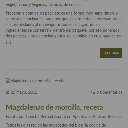
Cocina Azerí (Azerbaiyán)
Vegetarianas y Veganas
,
Técnicas de cocina
.
Preparar la comida en papillote es una forma muy sana, limpia y
Cocina de Egipto
sabrosa de cocinar. Es sana por que los alimentos conservan todas
sus propiedades al no evaporar todos los jugos de los
Cocina de Tunez
ingredientes se conservan dentro del paquete, por eso ponemos
dos papeles, uno de cocina y otro de aluminio en cruz para cerrar
Cocina Oriental
[…]
Cocina Tailandesa
Leer más
Cocina Japonesa
Cocina Vietnamita
Cocina camboyana
26 mayo, 2011
6 Comentarios
Cocina Coreana
Magdalenas de morcilla, receta
Cocina HIndú
Escrito por
Concha Bernad
escrito en
Aperitivos
,
Huevos
,
Recetas
.
Cocina China
Todos los días recibo las novedades del blog “la cocina de