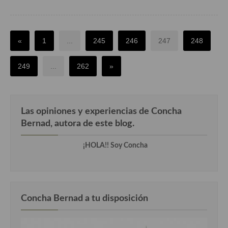
«
1
...
245
246
247
248
249
...
262
»
Las opiniones y experiencias de Concha
Bernad, autora de este blog.
¡HOLA!! Soy Concha
Concha Bernad a tu disposición