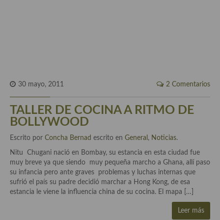
Historia de la gastronomía, platos celebres, cocineros, críticos,
historias culinarias y otras cosas
Origen y evolución de la comida
Protocolo y buenas maneras.
Ocio – restaurantes, bares, tabernas
30 mayo, 2011
2 Comentarios
Viajes eno-gastro-turísticos
TALLER DE COCINA A RITMO DE
En El Candelero
BOLLYWOOD
Las opiniones de la «Cocinera»
Escrito por
Concha Bernad
escrito en
General
,
Noticias
.
Prensa
Nitu Chugani nació en Bombay, su estancia en esta ciudad fue
muy breve ya que siendo muy pequeña marcho a Ghana, allí paso
Recetas
su infancia pero ante graves problemas y luchas internas que
sufrió el país su padre decidió marchar a Hong Kong, de esa
Acompañamientos
estancia le viene la influencia china de su cocina. El mapa […]
Airfryer recetas
Leer más