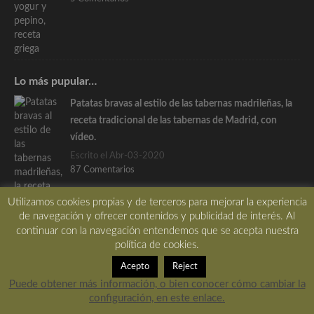
Lo más pupular…
Patatas bravas al estilo de las tabernas madrileñas, la
receta tradicional de las tabernas de Madrid, con
vídeo.
Escrito el Abr-03-2020
87 Comentarios
Utilizamos cookies propias y de terceros para mejorar la experiencia
de navegación y ofrecer contenidos y publicidad de interés. Al
continuar con la navegación entendemos que se acepta nuestra
política de cookies.
Acepto
Reject
El ajo negro, todo lo que necesitas saber para su buen
Puede obtener más información, o bien conocer cómo cambiar la
uso y conocimiento
configuración, en este enlace.