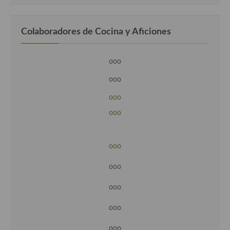
Colaboradores de Cocina y Aficiones
ooo
ooo
ooo
ooo
ooo
ooo
ooo
ooo
ooo