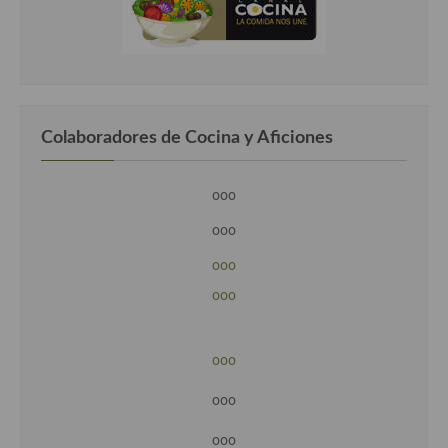
Colaboradores de Cocina y Aficiones
ooo
ooo
ooo
ooo
ooo
ooo
ooo