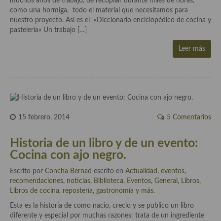
muchos años de trabajo, de recopilar durante miles de horas,
demás
como una hormiga, todo el material que necesitamos para
nuestro proyecto. Así es el «Diccionario enciclopédico de cocina y
Entrantes y primeros platos
pastelería» Un trabajo […]
Ensaladas
Leer más
Entrantes
Gazpachos, salmorejos, sopas y cremas frías
Quínoa
15 febrero, 2014
5 Comentarios
Pasta
Historia de un libro y de un evento:
Arroces Y fideuás
Cocina con ajo negro.
Legumbres y cereales
Escrito por
Concha Bernad
escrito en
Actualidad, eventos,
recomendaciones, noticias
Cuscús
,
Biblioteca
,
Eventos
,
General
,
Libros
,
Libros de cocina, repostería, gastronomía y más
.
Huevos
Esta es la historia de como nacio, crecio y se publico un libro
diferente y especial por muchas razones: trata de un ingrediente
Masas elaboradas con harina, pizzas, quiches y demás