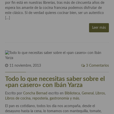
Cocina del Pacifico
por fin está en nuestras librerías, tras más de cincuenta años de
espera los amante de la cocina francesa podemos disfrutar de
Cocina filipina
este clásico. Si de verdad quieres cocinar bien, ser un autentico
[…]
Cocina de Hawái
Leer más
Cocina de Madagascar
Cocina Africana
Cocina Sudafrinaca
Cocina del Congo
11 noviembre, 2013
3 Comentarios
Cocina Sefardí
Todo lo que necesitas saber sobre el
Cocina Yoshoku
«pan casero» con Ibán Yarza
Escrito por
Cocina callejera
Concha Bernad
escrito en
Biblioteca
,
General
,
Libros
,
Libros de cocina, repostería, gastronomía y más
.
Cocina fusión
El pan es cotidiano, todos los día nos acompaña, desde el
desayuno hasta la cena, lo tomamos con mantequilla, tomate,
Cocinas de España