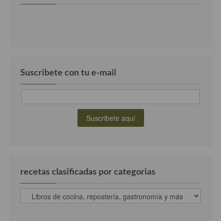
Suscríbete con tu e-mail
recetas clasificadas por categorias
recetas
clasificadas
por