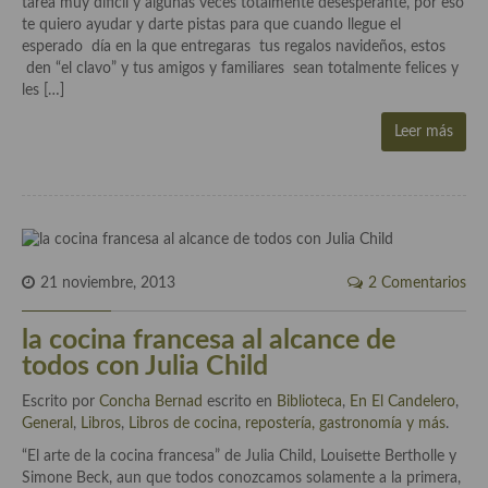
tarea muy difícil y algunas veces totalmente desesperante, por eso
Cocina Azerí (Azerbaiyán)
te quiero ayudar y darte pistas para que cuando llegue el
esperado día en la que entregaras tus regalos navideños, estos
Cocina de Egipto
den “el clavo” y tus amigos y familiares sean totalmente felices y
les […]
Cocina de Tunez
Leer más
Cocina Oriental
Cocina Tailandesa
Cocina Japonesa
Cocina Vietnamita
21 noviembre, 2013
2 Comentarios
Cocina camboyana
la cocina francesa al alcance de
todos con Julia Child
Cocina Coreana
Escrito por
Concha Bernad
escrito en
Biblioteca
,
En El Candelero
,
Cocina HIndú
General
,
Libros
,
Libros de cocina, repostería, gastronomía y más
.
Cocina China
“El arte de la cocina francesa” de Julia Child, Louisette Bertholle y
Simone Beck, aun que todos conozcamos solamente a la primera,