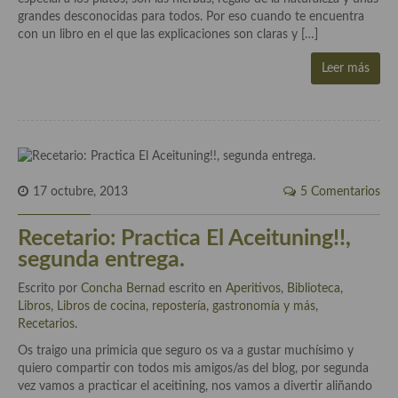
grandes desconocidas para todos. Por eso cuando te encuentra
Cocina Danesa
con un libro en el que las explicaciones son claras y […]
Cocina de la Republica Checa
Leer más
Cocina de Polonia
Cocina de Ucrania
Cocina Eslovena
17 octubre, 2013
5 Comentarios
Cocina Francesa
Recetario: Practica El Aceituning!!,
Cocina Griega
segunda entrega.
Cocina Holandesa
Escrito por
Concha Bernad
escrito en
Aperitivos
,
Biblioteca
,
Cocina Hungara
Libros
,
Libros de cocina, repostería, gastronomía y más
,
Recetarios
.
Cocina Irlanda
Os traigo una primicia que seguro os va a gustar muchísimo y
quiero compartir con todos mis amigos/as del blog, por segunda
Cocina Italiana
vez vamos a practicar el aceitining, nos vamos a divertir aliñando