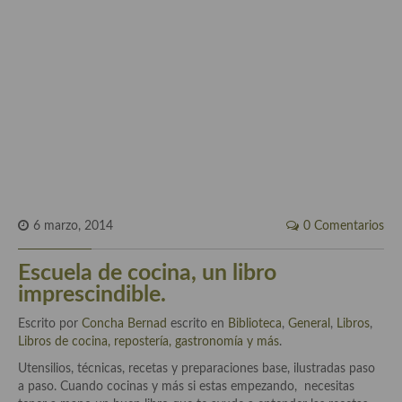
Historia de la gastronomía, platos celebres, cocineros, críticos,
historias culinarias y otras cosas
Origen y evolución de la comida
Protocolo y buenas maneras.
Ocio – restaurantes, bares, tabernas
Viajes eno-gastro-turísticos
En El Candelero
6 marzo, 2014
0 Comentarios
Las opiniones de la «Cocinera»
Escuela de cocina, un libro
Prensa
imprescindible.
Recetas
Escrito por
Concha Bernad
escrito en
Biblioteca
,
General
,
Libros
,
Libros de cocina, repostería, gastronomía y más
.
Acompañamientos
Utensilios, técnicas, recetas y preparaciones base, ilustradas paso
Airfryer recetas
a paso. Cuando cocinas y más si estas empezando, necesitas