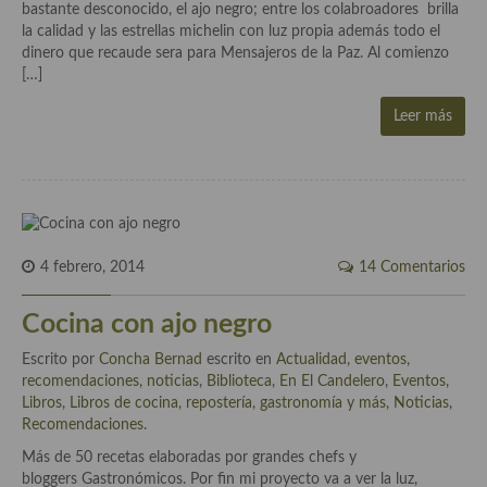
bastante desconocido, el ajo negro; entre los colabroadores brilla
la calidad y las estrellas michelin con luz propia además todo el
Plato principal
dinero que recaude sera para Mensajeros de la Paz. Al comienzo
[…]
Aves
Leer más
Carne
Pescado y Marisco
Postres y dulces
Postres con frutas
4 febrero, 2014
14 Comentarios
Quesos, recetas
Cocina con ajo negro
Salazones y encurtidos
Escrito por
Concha Bernad
escrito en
Actualidad, eventos,
recomendaciones, noticias
,
Biblioteca
,
En El Candelero
,
Eventos
,
Recetas Especiales
Libros
,
Libros de cocina, repostería, gastronomía y más
,
Noticias
,
Recomendaciones
.
Recetas de Cuaresma
Más de 50 recetas elaboradas por grandes chefs y
Recetas maridadas con los mejores AOVES
bloggers Gastronómicos. Por fin mi proyecto va a ver la luz,