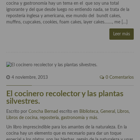
cocina y gastronomía hay un tema en el que soy una total
ignorante y del que desde luego no entiendo nada, se trata de la
Cocina Murciana
repostería inglesa y americana, ese mundo del bundt cakes,
muffins, cupcakes, cookies, foam cakes, layer cakes……., me […]
Cocina Navarra
Leer más
Cocina Riojana
Cocina Valenciana
Cocina Vasca
Cocina Europea
4 noviembre, 2013
0 Comentarios
Cocina Alemana
El cocinero recolector y las plantas
Cocina Austriaca
silvestres.
Cocina Belga
Escrito por
Concha Bernad
escrito en
Biblioteca
,
General
,
Libros
,
Libros de cocina, repostería, gastronomía y más
.
Cocina Britanica
Un libro imprescindible para los amantes de la naturaleza. En la
cocina hay un elemento que es necesario para dar un toque
Cocina Bulgara
especial a los platos, son las hierbas, regalo de la naturaleza y unas