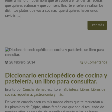
tener a mano un buen libro que te ayude a entender las recetas
Aderezos, salsas, vinagretas, especias, hierbas aromáticas o
que quieres elaborar y que con sencillez, te enseñe a realizar los
aditivos
distintos platos que vas a cocinar, que si quieres hacer unos
raviolis […]
Especias, mezclas de especias
Leer más
Hierbas aromáticas
Aceites
Mojos y pastas
Sales y polvos
28 febrero, 2014
0 Comentarios
Salsas y mojos
Diccionario enciclopédico de cocina y
Adobos
pastelería, un libro para consultar.
Aperitivos
Escrito por
Concha Bernad
escrito en
Biblioteca
,
Libros
,
Libros de
cocina, repostería, gastronomía y más
.
Bebidas
De vez en cuando caen en mis manos obras que te recuerdan a
las pirámides de Egipto, obras faraónicas que son el resultado de
Bocadillos, hamburguesas, sándwich, emparedados, tostas y