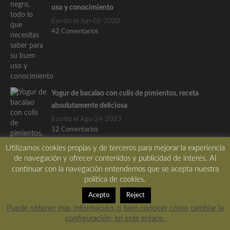
uso y conocimiento
Escrito el Jun-02-2020
42 Comentarios
Yogur de bacalao con culis de pimientos, receta
absolutamente deliciosa
Escrito el Ago-24-2023
32 Comentarios
Utilizamos cookies propias y de terceros para mejorar la experiencia
de navegación y ofrecer contenidos y publicidad de interés. Al
continuar con la navegación entendemos que se acepta nuestra
política de cookies.
Etiquetas
Acepto
Reject
aceite
ajo
ALIÑO
aperitivo
Apuntes
arroz
Puede obtener más información, o bien conocer cómo cambiar la
configuración, en este enlace.
bacalao
berenjena
calabacin
carne
CEBOLLA
crema