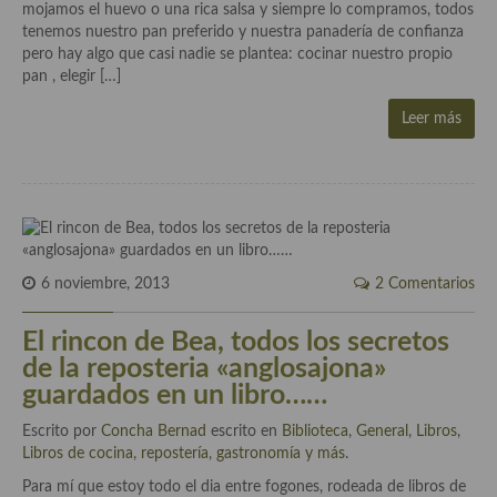
mojamos el huevo o una rica salsa y siempre lo compramos, todos
tenemos nuestro pan preferido y nuestra panadería de confianza
Cocina Andaluza
pero hay algo que casi nadie se plantea: cocinar nuestro propio
pan , elegir […]
Cocina Aragonesa
Leer más
Cocina Asturiana
Cocina Balear
Cocina Canaria
Cocina Castellana
6 noviembre, 2013
2 Comentarios
Cocina Castilla – La Mancha
El rincon de Bea, todos los secretos
Cocina Catalana
de la reposteria «anglosajona»
guardados en un libro……
Cocina Extremeña
Escrito por
Concha Bernad
escrito en
Biblioteca
,
General
,
Libros
,
Cocina Gallega
Libros de cocina, repostería, gastronomía y más
.
Para mí que estoy todo el dia entre fogones, rodeada de libros de
Cocina Madrileña