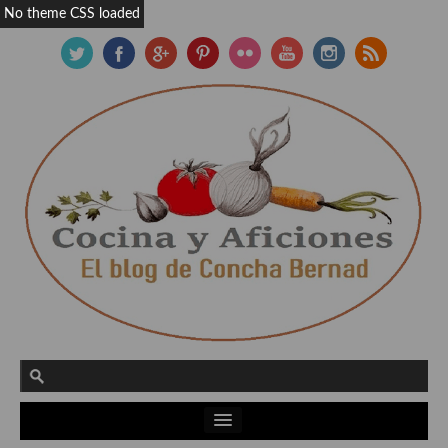
No theme CSS loaded