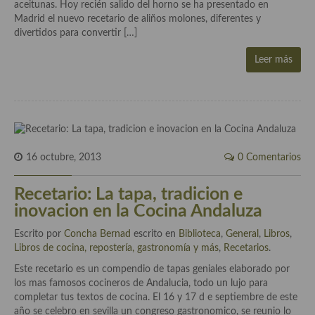
aceitunas. Hoy recién salido del horno se ha presentado en
Cocina Luxemburgo
Madrid el nuevo recetario de aliños molones, diferentes y
divertidos para convertir […]
Cocina Polaca
Leer más
Cocina portuguesa
Cocina Rusa
Cocina Sueca
Cocina Suiza
16 octubre, 2013
0 Comentarios
Cocina Turca
Recetario: La tapa, tradicion e
inovacion en la Cocina Andaluza
Escrito por
Concha Bernad
escrito en
Biblioteca
,
General
,
Libros
,
Libros de cocina, repostería, gastronomía y más
,
Recetarios
.
Este recetario es un compendio de tapas geniales elaborado por
los mas famosos cocineros de Andalucia, todo un lujo para
completar tus textos de cocina. El 16 y 17 d e septiembre de este
año se celebro en sevilla un congreso gastronomico, se reunio lo